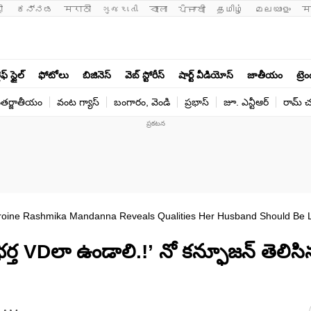
ी 
ಕನ್ನಡ
मराठी
ગુજરાતી
বাংলা
ਪੰਜਾਬੀ
தமிழ்
മലയാളം
म
ఫ్ స్టైల్
ఫోటోలు
బిజినెస్
వెబ్ స్టోరీస్
షార్ట్ వీడియోస్
జాతీయం
ట్రె
తర్జాతీయం
వంట గ్యాస్
బంగారం, వెండి
ప్రభాస్
జూ. ఎన్టీఆర్
రామ్ చ‌
oine Rashmika Mandanna Reveals Qualities Her Husband Should Be Like V
 VDలా ఉండాలి.!’ నో కన్ఫూజన్‌ తెలిసి