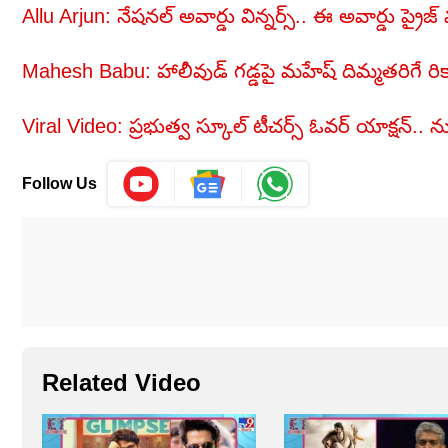
Allu Arjun: నేషనల్ అవార్డు విన్నర్స్.. ఈ అవార్డు ప్రైజ్
Mahesh Babu: హాలీవుడ్‌ గడ్డపై మహేష్‌ దిమ్మతరిగే రికార్
Viral Video: ప్రభుత్వ స్కూల్ టీచర్స్ ఓవర్ యాక్షన్.. 
Follow Us
Related Video