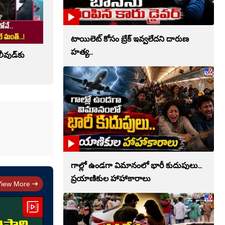
టాయిలెట్‌ కోసం బ్రేక్‌ ఇవ్వలేదని దారుణ
హత్య..
లీవుడ్‌కు
గాల్లో ఉండగా విమానంలో భారీ కుదుపులు..
ప్రయాణికుల హాహాకారాలు
View More