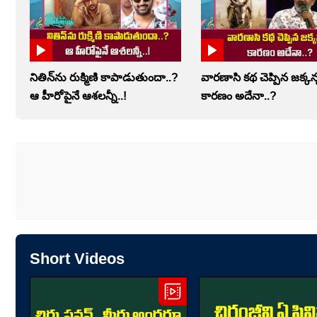
నితిన్‌ను రుక్మిణి కాపాడుతుందా..?
వారణాసి కథ చెప్పిన జక్కన్
ఆ హీరోపైనే ఆశలన్నీ..!
కారణం అదేనా..?
Short Videos