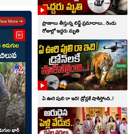
View More
ప్రాణాలు తీస్తున్న లిఫ్ట్‌ ప్రమాదాలు.. రెండు
రోజుల్లో ఇద్దరు మృతి
ఏ ఊరి పులి రా ఇది! డ్రోన్లకే షాకిస్తోంది..!
ుగుల భారీ