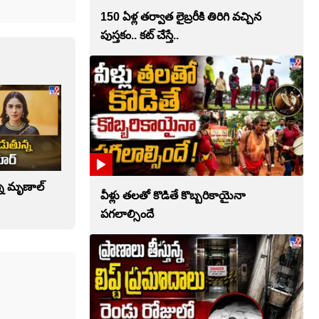
150 ఏళ్ల తర్వాత లైబ్రరీకి తిరిగి వచ్చిన
పుస్తకం.. కట్ చేస్తే..
్న మృణాల్
వీళ్లు తలతో కొడితే కొబ్బరికాయైనా
పగలాల్సిందే