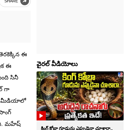
SHARE
తెరకెక్కిన ఈ
వైరల్ వీడియోలు
 ఇక ఈ
ంది సినీ
్ గా
షల్ మీడియాలో
 సాంగ్
ి. మహేష్‌
కింగ్ కోబ్రా గూడును ఎప్పుడైనా చూశారా..