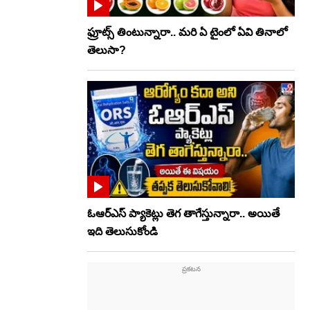
ఫ్రూట్స్‌ తింటున్నారా.. మరి ఏ టైంలో ఏవి తినాలో
తెలుసా?
ఓఆర్‌ఎస్‌ ప్యాకెట్లు తెగ తాగేస్తున్నారా.. అయితే
ఇది తెలుసుకోండి