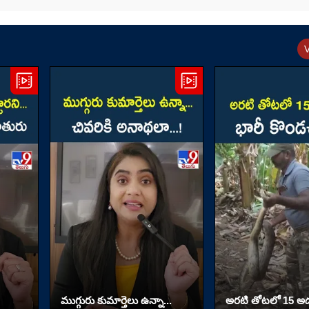
ముగ్గురు కుమార్తెలు ఉన్నా...
అరటి తోటలో 15 అడ