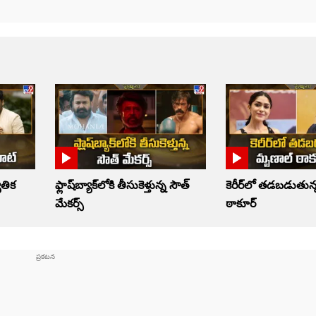
ోతిక
ఫ్లాష్‌బ్యాక్‌లోకి తీసుకెళ్తున్న సౌత్‌
కెరీర్‌లో తడబడుతున
మేకర్స్‌
ఠాకూర్