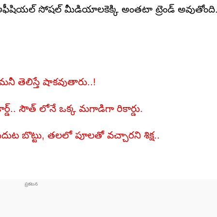
‌ అఫీషియల్ సోషల్ మీడియాలకెక్కి అంతటా ట్రెండ్ అవుతోంది
‌ మనీ తెలిస్తే షాకవుతారు..!
డ్‌.. సౌత్ లోనే ఒక్క మగాడిగా రికార్డు.
నుదుట బొట్టు, తలలో పూలతో వచ్చారని శిక్ష..