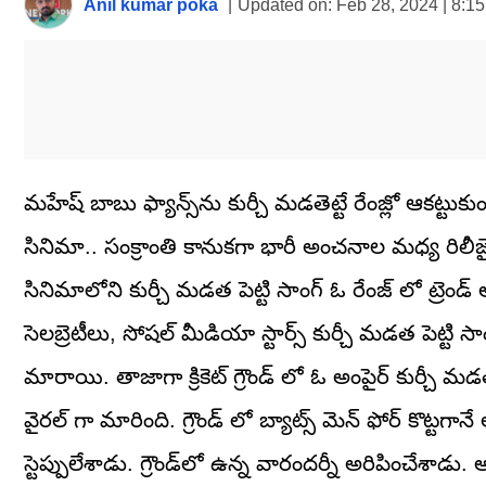
Anil kumar poka
|
Updated on:
Feb 28, 2024 | 8:1
మహేష్ బాబు ఫ్యాన్స్‌ను కుర్చీ మడతెట్టే రేంజ్లో ఆకట్టుక
సినిమా.. సంక్రాంతి కానుకగా భారీ అంచనాల మధ్య రిలీజై..
సినిమాలోని కుర్చీ మడత పెట్టి సాంగ్ ఓ రేంజ్ లో ట్ర
సెలబ్రెటీలు, సోషల్ మీడియా స్టార్స్ కుర్చీ మడత పెట్టి 
మారాయి. తాజాగా క్రికెట్ గ్రౌండ్ లో ఓ అంపైర్ కుర్చీ మ
వైరల్ గా మారింది. గ్రౌండ్ లో బ్యాట్స్ మెన్ ఫోర్ కొట్టగా
స్టెప్పులేశాడు. గ్రౌండ్‌లో ఉన్న వారందర్నీ అరిపించే