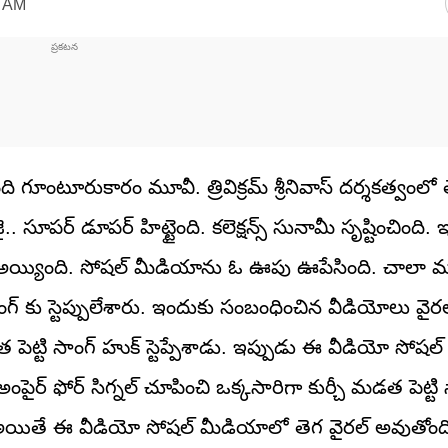
5 AM
ుంది గూంటూరుకారం మూవీ. త్రివిక్రమ్ శ్రీనివాస్ దర్శకత్వంలో 
 సూపర్ డూపర్ హిట్టైంది. కలెక్షన్స్ సునామీ సృష్టించింది.
ెండ్ అయ్యింది. సోషల్ మీడియాను ఓ ఊపు ఊపేసింది. చాలా మ
సాంగ్ కు స్టెప్పులేశారు. ఇందుకు సంబంధించిన వీడియోలు వైరల
డత పెట్టి సాంగ్ హుక్ స్టెప్పేశాడు. ఇప్పుడు ఈ వీడియో సో
నే అంపైర్ ఫోర్ సిగ్నల్ చూపించి ఒక్కసారిగా కుర్చీ మడత పెట్టి
శాడు. అయితే ఈ వీడియో సోషల్ మీడియాలో తెగ వైరల్ అవుతోంద