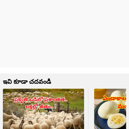
ఇవి కూడా చదవండి