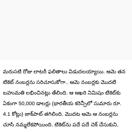
మరుసటి రోజు లాటరీ ఫలితాలు విడుదలయ్యాయి. ఆమె తన
టికెట్ నంబర్లను సరిచూసుకోగా.. ఆమె నంబర్లకు మొదటి
బహుమతి లభించినట్లు తేలింది. ఆ ఆఖరి నిమిషం టికెట్‌కు
ఏకంగా 50,000 డాలర్లు (భారతీయ కరెన్సీలో సుమారు రూ.
4.1 కోట్లు) జాక్‌పాట్ తగిలింది. మొదట ఆమె ఆ నంబర్లను
చూసి నమ్మలేకపోయింది. టికెట్‌ను పదే పదే చెక్ చేసుకుని,