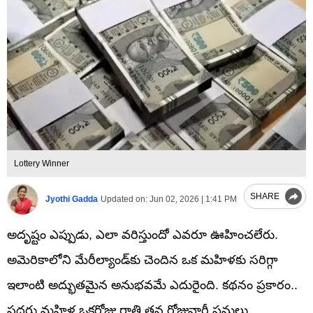
Lottery Winner
SHARE
Jyothi Gadda
Updated on:
Jun 02, 2026 | 1:41 PM
అదృష్టం ఎప్పుడు, ఎలా వరిస్తుందో ఎవరూ ఊహించలేరు.
అమెరికాలోని మేరీల్యాండ్‌కు చెందిన ఒక మహిళకు సరిగ్గా
ఇలాంటి అద్భుతమైన అనుభవమే ఎదురైంది. కథనం ప్రకారం..
సదరు మహిళ ఒకరోజు రాత్రి తన రోజువారీ పనులు