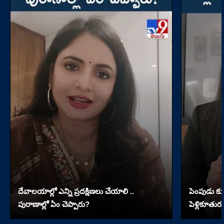
దేవాలయాల్లో ఎన్ని ప్రదక్షిణలు చేయాలి ..
పెంపుడు కుక్
పురాణాల్లో ఏం చెప్పారు?
పెళ్లికూతురు