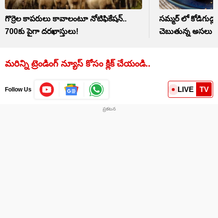
గొర్రెల కాపరులు కావాలంటూ నోటిఫికేషన్..
సమ్మర్ లో కోడిగుడ
700కు పైగా దరఖాస్తులు!
చెబుతున్న అసలు న
మరిన్ని ట్రెండింగ్ న్యూస్ కోసం క్లిక్ చేయండి..
LIVE
TV
Follow Us