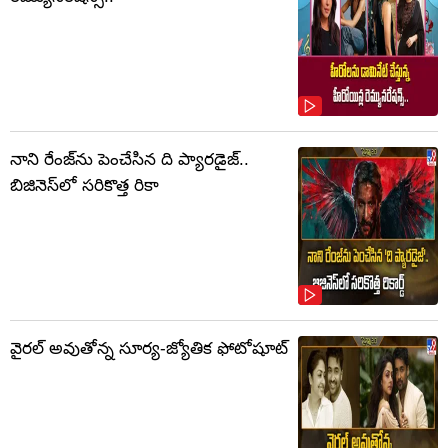
నాని రేంజ్‌ను పెంచేసిన ది ప్యారడైజ్..
బిజినెస్‌లో సరికొత్త రికా
వైరల్ అవుతోన్న సూర్య-జ్యోతిక ఫోటోషూట్