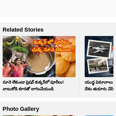
Related Stories
నూనె లేకుండా ప్రెషర్ కుక్కర్‌లో పూరీలు!
యుద్ధ విమానాలు ఎప
నాటుకోడి కూరతో లాగించేయండి
దేశం తయారు చేసిం
Photo Gallery