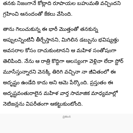
తనకు నిజంగానే కోట్లాది రూపాయల బహుమతి వచ్చిందని
గ్రహించి ఆనందంతో కేకలు వేసింది.
తాను గెలుచుకున్న ఈ భారీ మొత్తంతో తనకున్న
అప్పులన్నింటినీ తీర్చేస్తానని, మిగిలిన డబ్బును భవిష్యత్తు
అవసరాల కోసం దాచుకుంటానని ఆ మహిళ సంతోషంగా
తెలిపింది. నేను ఆ రాత్రి కొద్దిగా ఆలస్యంగా వెళ్లినా లేదా స్టోర్
మూసేస్తున్నారని వెనక్కి తిరిగి వచ్చినా నా జీవితంలో ఈ
అదృష్టం ఉండేది కాదు అని ఆమె పేర్కొంది. ప్రస్తుతం ఈ
అదృష్టవంతురాలైన మహిళ వార్త సామాజిక మాధ్యమాల్లో
నెటిజన్లను విపరీతంగా ఆకట్టుకుంటోంది.