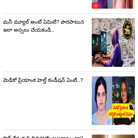
మనీ మ్యూల్ అంటే ఏమిటి? పొరపాటున
ఇలా అస్సలు చేయకండి..
మెడికో ప్రియాంక హెల్త్ కండీషన్ ఏంటి..?