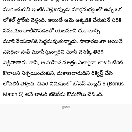
ముగించుకుని ఇంటికి వెళ్లేటప్పుడు మార్గమధ్యంలో ఉన్న ఒక
లోకల్ స్టోర్‌కు వెళ్లింది. అయితే ఆమె అక్కడికి చేరుకునే సరికి
సమయం దాటిపోవడంతో యజమాని దుకాణాన్ని
మూసివేయడానికి సిద్ధమవుతున్నాడు. సాధారణంగా అయితే
ఎవరైనా షాప్ మూసేస్తున్నారని చూసి వెనక్కి తిరిగి
వెళ్లిపోతారు. కానీ, ఆ మహిళ మాత్రం ఎలాగైనా లాటరీ టికెట్
కొనాలని నిశ్చయించుకుని, దుకాణదారుడిని రిక్వెస్ట్ చేసి
లోపలికి వెళ్లింది. చివరి నిమిషంలో బోనస్ మ్యాచ్ 5 (Bonus
Match 5) అనే లాటరీ టికెట్‌ను కొనుగోలు చేసింది.