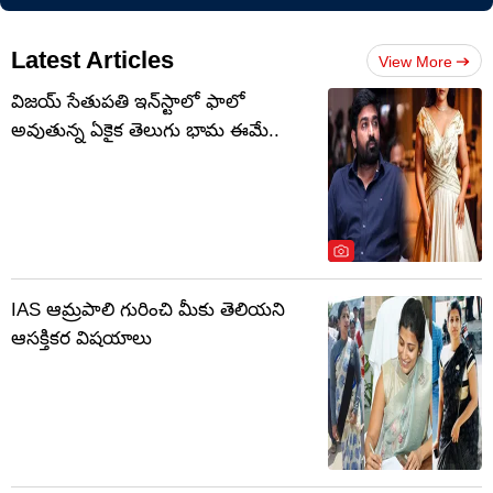
Latest Articles
View More
విజయ్ సేతుపతి ఇన్‌స్టాలో ఫాలో
అవుతున్న ఏకైక తెలుగు భామ ఈమే..
IAS ఆమ్రపాలి గురించి మీకు తెలియని
ఆసక్తికర విషయాలు