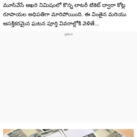
మూసివేసే ఆఖరి నిమిషంలో కొన్న లాటరీ టికెట్ ద్వారా కోట్ల
రూపాయల అధిపతిగా మారిపోయింది. ఈ వింతైన మరియు
ఆసక్తికరమైన ఘటన పూర్తి వివరాల్లోకి వెళితే...