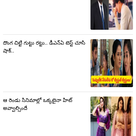
దొంగ చిట్టి గుట్టు రట్టు.. డీఎన్‌ఏ టెస్ట్‌ చూసి
షాక్‌..
ఆ రెండు సినిమాల్లో ఒక్కటైనా హిట్
అవ్వాల్సిందే