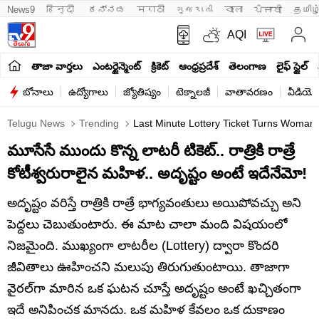
News9
हिन्दी 
ಕನ್ನಡ
मराठी
ગુજરાતી
বাংলা
ਪੰਜਾਬੀ
தமிழ
AQI
తాజా వార్తలు
ఎంటర్టైన్మెంట్
క్రికెట్
ఆంధ్రప్రదేశ్
తెలంగాణ
లైఫ్ స్టైల్
బోనాలు
ఉద్యోగాలు
జ్యోతిష్యం
టెక్నాలజీ
వాతావరణం
వీడియో
Telugu News
Trending
Last Minute Lottery Ticket Turns Woman In
మూసేసే ముందు కొన్న లాటరీ టికెట్.. రాత్రికి రాత్రే
కోటీశ్వరురాలైన మహిళ.. అదృష్టం అంటే ఇదేనేమో!
అదృష్టం వరిస్తే రాత్రికి రాత్రే భాగ్యవంతులు అయిపోవచ్చు అని
పెద్దలు చెబుతుంటారు. ఈ మాట చాలా మంది విషయంలో
నిజమైంది. ముఖ్యంగా లాటరీల (Lottery) ద్వారా కొందరి
జీవితాలు ఊహించని మలుపు తిరుగుతుంటాయి. తాజాగా
వైరల్‌గా మారిన ఒక ఘటన చూస్తే అదృష్టం అంటే ఖచ్చితంగా
ఇదే అనిపించక మానదు. ఒక మహిళ కేవలం ఒక దుకాణం