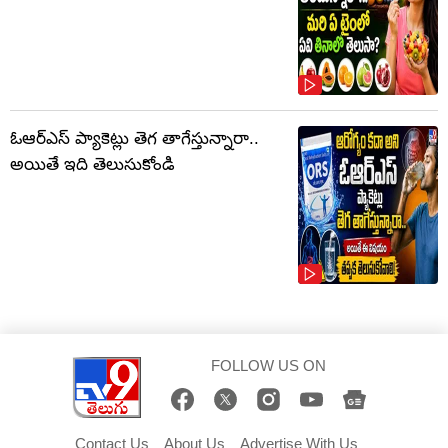
ఓఆర్‌ఎస్‌ ప్యాకెట్లు తెగ తాగేస్తున్నారా..
అయితే ఇది తెలుసుకోండి
FOLLOW US ON
Contact Us
About Us
Advertise With Us