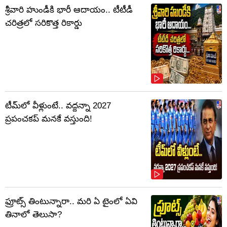
శ్రీవారి హుండీకి భారీ ఆదాయం.. టీటీడీ
చరిత్రలో సరికొత్త రికార్డు
టీమ్‌లో వీళ్లుంటే.. వద్దన్నా 2027
ప్రపంచకప్‌ మనకే వస్తుంది!
ఫ్రూట్స్‌ తింటున్నారా.. మరి ఏ టైంలో ఏవి
తినాలో తెలుసా?