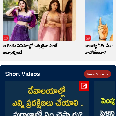
ఆ రెండు సినిమాల్లో ఒక్కటైనా హిట్
చాణక్య నీతి: మీ జీ
అవ్వాల్సిందే
రాబోతుందా?
Short Videos
View More