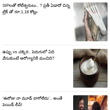
SIPలతో కోటీశ్వరులు.. ? ప్రతీ ఏడాదో చిన్న
ట్రిక్ తో రూ.1.18 కోట్లు
ఉప్పు vs చక్కెర.. పెరుగులో ఏది
వేసుకుంటే ఆరోగ్యానికి మంచిది?
‘ఈరోజు నా మూడ్ బాగోలేదు’.. అంతే
పెయిడ్ లీవ్!