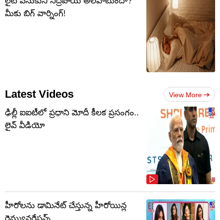
లైట్ వేసుకుని నిద్రపోయే అలవాటుందా?
మీకు బిగ్ వార్నింగ్!
Latest Videos
View More
ఢిల్లీ ఐఐటీలో ప్రధాని మోదీ కీలక ప్రసంగం..
లైవ్ వీడియో
హీరోలను డామినేట్ చేస్తున్న హీరోయిన్ల
రెమ్యునరేషన్స్..