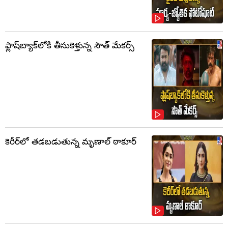
ఫ్లాష్‌బ్యాక్‌లోకి తీసుకెళ్తున్న సౌత్‌ మేకర్స్‌
కెరీర్‌లో తడబడుతున్న మృణాల్ ఠాకూర్