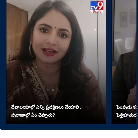
దేవాలయాల్లో ఎన్ని ప్రదక్షిణలు చేయాలి ..
పెంపుడు కుక్
పురాణాల్లో ఏం చెప్పారు?
పెళ్లికూతురు