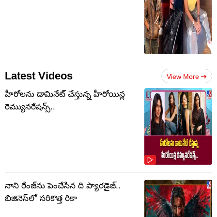
Latest Videos
View More
హీరోలను డామినేట్ చేస్తున్న హీరోయిన్ల
రెమ్యునరేషన్స్..
నాని రేంజ్‌ను పెంచేసిన ది ప్యారడైజ్..
బిజినెస్‌లో సరికొత్త రికా