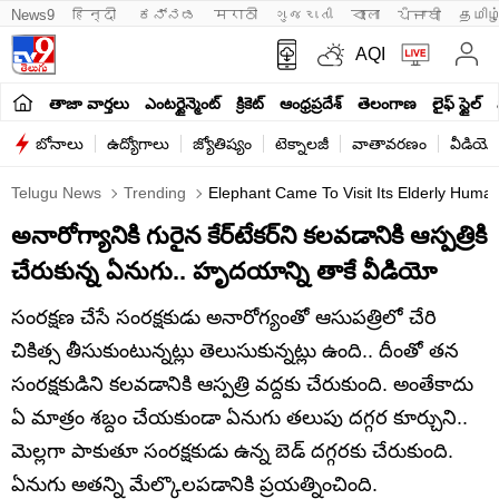
News9
हिन्दी 
ಕನ್ನಡ
मराठी
ગુજરાતી
বাংলা
ਪੰਜਾਬੀ
தமிழ
AQI
తాజా వార్తలు
ఎంటర్టైన్మెంట్
క్రికెట్
ఆంధ్రప్రదేశ్
తెలంగాణ
లైఫ్ స్టైల్
బోనాలు
ఉద్యోగాలు
జ్యోతిష్యం
టెక్నాలజీ
వాతావరణం
వీడియో
Telugu News
Trending
Elephant Came To Visit Its Elderly Human
అనారోగ్యానికి గురైన కేర్‌టేకర్‌ని కలవడానికి ఆస్పత్రికి
చేరుకున్న ఏనుగు.. హృదయాన్ని తాకే వీడియో
సంరక్షణ చేసే సంరక్షకుడు అనారోగ్యంతో ఆసుపత్రిలో చేరి
చికిత్స తీసుకుంటున్నట్లు తెలుసుకున్నట్లు ఉంది.. దీంతో తన
సంరక్షకుడిని కలవడానికి ఆస్పత్రి వద్దకు చేరుకుంది. అంతేకాదు
ఏ మాత్రం శబ్దం చేయకుండా ఏనుగు తలుపు దగ్గర కూర్చుని..
మెల్లగా పాకుతూ సంరక్షకుడు ఉన్న బెడ్ దగ్గరకు చేరుకుంది.
ఏనుగు అతన్ని మేల్కొలపడానికి ప్రయత్నించింది.