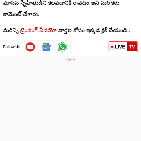
మానవ స్నేహితుడిని కలవడానికి రావడం అని మరొకరు
కామెంట్ చేశారు.
మరిన్ని
ట్రెండింగ్ వీడియో
వార్తల కోసం ఇక్కడ క్లిక్ చేయండి..
LIVE
TV
Follow Us