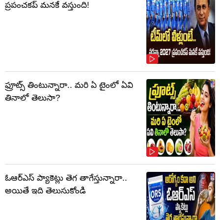
ప్రపంచకప్‌ మనకే వస్తుంది!
ఫ్రూట్స్‌ తింటున్నారా.. మరి ఏ టైంలో ఏవి
తినాలో తెలుసా?
ఓఆర్‌ఎస్‌ ప్యాకెట్లు తెగ తాగేస్తున్నారా..
అయితే ఇది తెలుసుకోండి