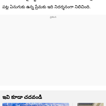
పట్ల ఏనుగుకు ఉన్న ప్రేమకు ఇది నిదర్శనంగా నిలిచింది.
ఇవి కూడా చదవండి