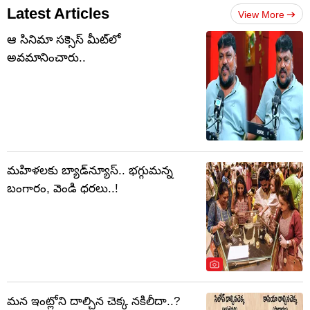
Latest Articles
View More
ఆ సినిమా సక్సెస్ మీట్‌లో
అవమానించారు..
మహిళలకు బ్యాడ్‌న్యూస్‌.. భగ్గుమన్న
బంగారం, వెండి ధరలు..!
మన ఇంట్లోని దాల్చిన చెక్క నకిలీదా..?