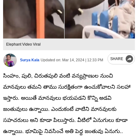
Elephant Video Viral
SHARE
Surya Kala
Updated on:
Mar 14, 2024 | 12:33 PM
సింహం, పులి, చిరుతపులి వంటి వన్యప్రాణుల నుంచి
మానవులు తమని తాము సురక్షితంగా ఉంచుకోవాలని సలహా
ఇస్తారు. అయితే మానవులు భయపడని కొన్ని అడవి
జంతువులు ఉన్నాయి. ఎందుకంటే వాటిని మానవులకు
సహచరులు అని కూడా పిలుస్తారు. వీటిలో ఏనుగులు కూడా
ఉన్నాయి. భూమిపై నివసించే అతి పెద్ద జంతువు ఏనుగు..