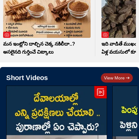
మన ఇంట్లోని దాల్చిన చెక్క నకిలీదా..?
ఇది వాడితే ముఖ
అసలైనది గుర్తించే చిట్కాలు
ఏళ్ల వయసులో కూడా
Short Videos
View More