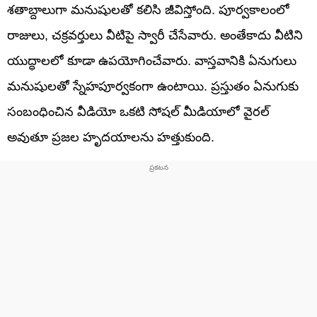
శతాబ్దాలుగా మనుషులతో కలిసి జీవిస్తోంది. పూర్వకాలంలో
రాజులు, చక్రవర్తులు వీటిపై స్వారీ చేసేవారు. అంతేకాదు వీటిని
యుద్ధాలలో కూడా ఉపయోగించేవారు. వాస్తవానికి ఏనుగులు
మనుషులతో స్నేహపూర్వకంగా ఉంటాయి. ప్రస్తుతం ఏనుగుకు
సంబంధించిన వీడియో ఒకటి సోషల్ మీడియాలో వైరల్
అవుతూ ప్రజల హృదయాలను హత్తుకుంది.