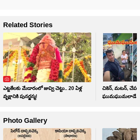
Related Stories
ఎట్టకేలకు మేడారంలో జువ్వి చెట్టు.. 20 ఏళ్ల
చికెన్, మటన్‌, చేపల
వృక్షానికి పునర్జన్మ!
ఘుమఘుమలాడే కోబ
Photo Gallery