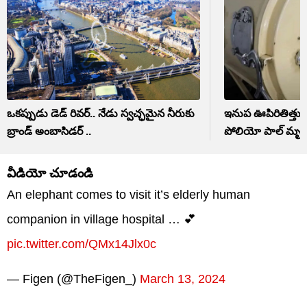
ఒకప్పుడు డెడ్ రివర్.. నేడు స్వచ్ఛమైన నీరుకు
ఇనుప ఊపిరితిత్తుల
బ్రాండ్ అంబాసిడర్ ..
పోలియో పాల్ మృతి
వీడియో చూడండి
An elephant comes to visit it’s elderly human
companion in village hospital … 💕
pic.twitter.com/QMx14Jlx0c
— Figen (@TheFigen_)
March 13, 2024