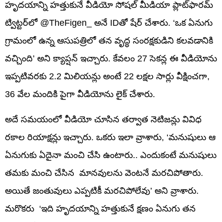
హృదయాన్ని హత్తుకునే వీడియో సోషల్ మీడియా ప్లాట్‌ఫారమ్
ట్విట్టర్‌లో @TheFigen_ అనే IDతో షేర్ చేశారు. ‘ఒక ఏనుగు
గ్రామంలో ఉన్న ఆసుపత్రిలో తన వృద్ధ సంరక్షకుడిని కలవడానికి
వచ్చింది’ అని క్యాప్షన్ ఇచ్చారు. కేవలం 27 సెకన్ల ఈ వీడియోను
ఇప్పటివరకు 2.2 మిలియన్లు అంటే 22 లక్షల సార్లు వీక్షించగా,
36 వేల మందికి పైగా వీడియోను లైక్ చేశారు.
అదే సమయంలో వీడియో చూసిన తర్వాత నెటిజన్లు వివిధ
రకాల రియాక్షన్లు ఇచ్చారు. ఒకరు ఇలా వ్రాశారు, ‘మనుషులు ఆ
ఏనుగుకు ఏదైనా మంచి చేసి ఉంటారు.. ఎందుకంటే మనుషులు
తమకు మంచి చేసిన మానవులను వెంటనే మరచిపోతారు.
అయితే జంతువులు ఎప్పటికీ మరచిపోలేవు’ అని వ్రాశారు.
మరొకరు ‘ఇది హృదయాన్ని హత్తుకునే క్షణం ఏనుగు తన