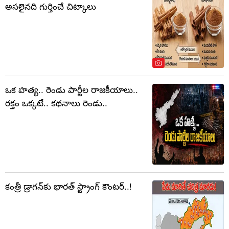
అసలైనది గుర్తించే చిట్కాలు
ఒక హత్య.. రెండు పార్టీల రాజకీయాలు..
రక్తం ఒక్కటే.. కథనాలు రెండు..
కంత్రీ డ్రాగన్‌కు భారత్ స్ట్రాంగ్ కౌంటర్..!