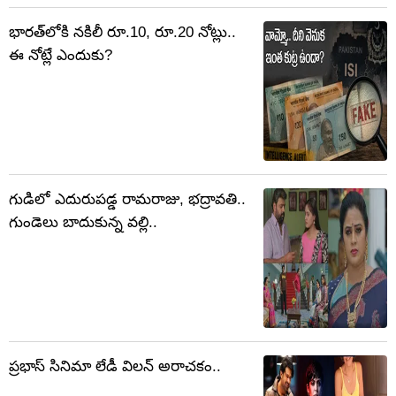
భారత్‌లోకి నకిలీ రూ.10, రూ.20 నోట్లు..
ఈ నోట్లే ఎందుకు?
గుడిలో ఎదురుపడ్డ రామరాజు, భద్రావతి..
గుండెలు బాదుకున్న వల్లి..
ప్రభాస్ సినిమా లేడీ విలన్ అరాచకం..