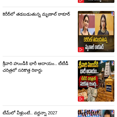
కెరీర్‌లో తడబడుతున్న మృణాల్ ఠాకూర్
శ్రీవారి హుండీకి భారీ ఆదాయం.. టీటీడీ
చరిత్రలో సరికొత్త రికార్డు
టీమ్‌లో వీళ్లుంటే.. వద్దన్నా 2027