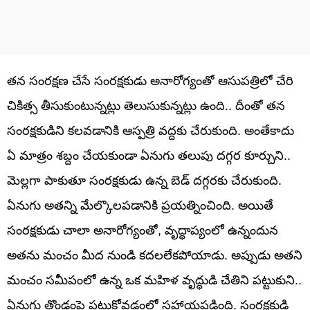
తన సంరక్షణ చేసే సంరక్షకుడు అనారోగ్యంతో ఆసుపత్రిలో చేరి
చికిత్స తీసుకుంటున్నట్లు తెలుసుకున్నట్లు ఉంది.. దీంతో తన
సంరక్షకుడిని కలవడానికి ఆస్పత్రి వద్దకు చేరుకుంది. అంతేకాదు
ఏ మాత్రం శబ్దం చేయకుండా ఏనుగు తలుపు దగ్గర కూర్చుని..
మెల్లగా పాకుతూ సంరక్షకుడు ఉన్న బెడ్ దగ్గరకు చేరుకుంది.
ఏనుగు అతన్ని మేల్కొలపడానికి ప్రయత్నించింది. అయితే
సంరక్షకుడు చాలా అనారోగ్యంతో, వృద్ధాప్యంలో ఉన్నందున
అతను మంచం మీద నుండి కదలలేకపోయాడు. అప్పుడు అతని
మంచం సమీపంలో ఉన్న ఒక మహిళ వృద్ధుడి చేతిని పట్టుకుని..
ఏనుగు తొండంపై పట్టుకోవడంలో సహాయపడింది. సంరక్షకుడి