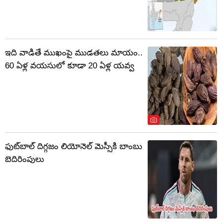
ఇది వాడితే ముఖంపై ముడతలు మాయం..
60 ఏళ్ల వయసులో కూడా 20 ఏళ్ల యవ్వ
ఫుట్‌బాల్ దిగ్గజం లియోనెల్ మెస్సీకి బాంబు
బెదిరింపులు