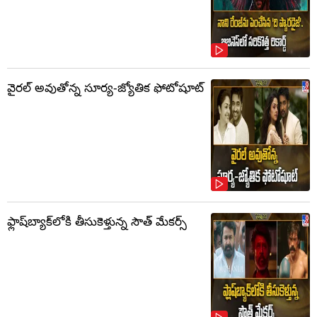
వైరల్ అవుతోన్న సూర్య-జ్యోతిక ఫోటోషూట్
ఫ్లాష్‌బ్యాక్‌లోకి తీసుకెళ్తున్న సౌత్‌ మేకర్స్‌