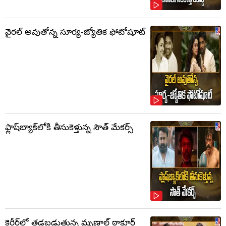
వైరల్ అవుతోన్న సూర్య-జ్యోతిక ఫోటోషూట్
ఫ్లాష్‌బ్యాక్‌లోకి తీసుకెళ్తున్న సౌత్‌ మేకర్స్‌
కెరీర్‌లో తడబడుతున్న మృణాల్ ఠాకూర్