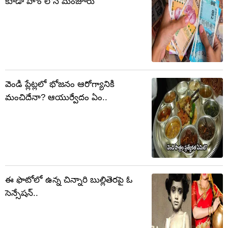
కూడా హోం లోన్ మంజూరు
వెండి ప్లేట్లలో భోజనం ఆరోగ్యానికి
మంచిదేనా? ఆయుర్వేదం ఏం..
ఈ ఫొటోలో ఉన్న చిన్నారి బుల్లితెరపై ఓ
సెన్సేషన్..