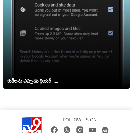
కుకీలను ఎప్పుడు క్లియర్ .....
FOLLOW US ON