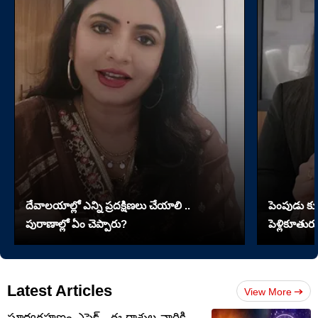
దేవాలయాల్లో ఎన్ని ప్రదక్షిణలు చేయాలి ..
పెంపుడు కుక్
పురాణాల్లో ఏం చెప్పారు?
పెళ్లికూతురు
Latest Articles
View More
సూర్యగ్రహణం ఎఫెక్ట్.. ఈ రాశుల వారికి