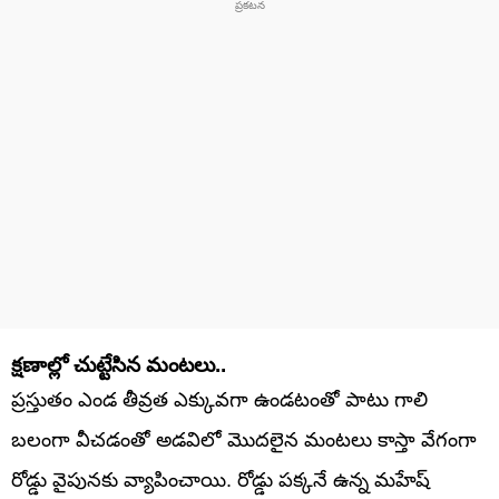
క్షణాల్లో చుట్టేసిన మంటలు..
ప్రస్తుతం ఎండ తీవ్రత ఎక్కువగా ఉండటంతో పాటు గాలి
బలంగా వీచడంతో అడవిలో మొదలైన మంటలు కాస్తా వేగంగా
రోడ్డు వైపునకు వ్యాపించాయి. రోడ్డు పక్కనే ఉన్న మహేష్