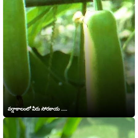
వర్షాకాలంలో వీరు సోరకాయ .....