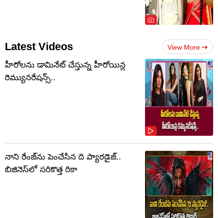
Latest Videos
View More
హీరోలను డామినేట్ చేస్తున్న హీరోయిన్ల
రెమ్యునరేషన్స్..
నాని రేంజ్‌ను పెంచేసిన ది ప్యారడైజ్..
బిజినెస్‌లో సరికొత్త రికా