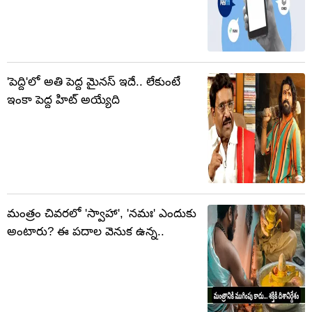
'పెద్ది'లో అతి పెద్ద మైనస్ ఇదే.. లేకుంటే
ఇంకా పెద్ద హిట్ అయ్యేది
మంత్రం చివరలో 'స్వాహా', 'నమః' ఎందుకు
అంటారు? ఈ పదాల వెనుక ఉన్న..