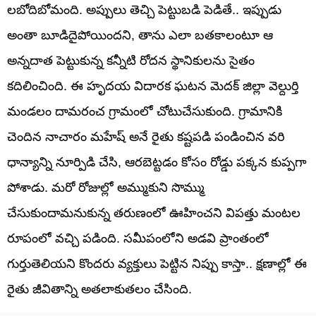
లబోదిబోమంది. అప్పులు తెచ్చి పెట్టుబడి పెడితే.. ఇప్పుడు
అంతా బూడిదైపోయిందని, తాను ఎలా బతకాలంటూ ఆ
అన్నదాత పెట్టుకున్న కన్నీటి రోదన స్థానికులను సైతం
కదిలించింది. ఈ హృదయ విదారక ఘటన మెదక్ జిల్లా వెల్దుర్తి
మండలం దామరంచ గ్రామంలో చోటుచేసుకుంది. గ్రామానికి
చెందిన నాచారం మహేష్ అనే రైతు కష్టపడి పండించిన వరి
ధాన్యాన్ని నూర్పిడి చేసి, ఆరబెట్టడం కోసం రోడ్డు పక్కన కుప్పగా
పోశాడు. మరో రోజుల్లో అమ్ముకుని సొమ్ము
చేసుకుందామనుకున్న తరుణంలో ఊహించని విపత్తు మంటల
రూపంలో వచ్చి పడింది. సమీపంలోని అడవి ప్రాంతంలో
గుర్తుతెలియని కొందరు వ్యక్తులు పెట్టిన నిప్పు కాస్తా.. క్షణాల్లో ఈ
రైతు జీవితాన్ని అతలాకుతలం చేసింది.