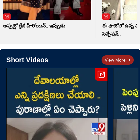
అప్పట్లో క్రేజీ హీరోయిన్.. ఇప్పుడు
ఈ ఫొటోలో ఉన్న చిన్
సెన్సేషన్..
Short Videos
View More