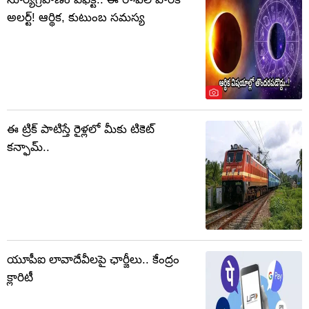
అలర్ట్! ఆర్థిక, కుటుంబ సమస్య
ఈ ట్రిక్ పాటిస్తే రైళ్లలో మీకు టికెట్
కన్ఫామ్..
యూపీఐ లావాదేవీలపై ఛార్జీలు.. కేంద్రం
క్లారిటీ