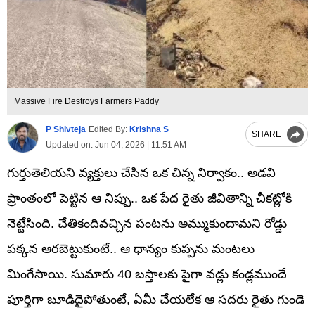
Massive Fire Destroys Farmers Paddy
P Shivteja
Edited By:
Krishna S
SHARE
Updated on:
Jun 04, 2026 | 11:51 AM
గుర్తుతెలియని వ్యక్తులు చేసిన ఒక చిన్న నిర్వాకం.. అడవి
ప్రాంతంలో పెట్టిన ఆ నిప్పు.. ఒక పేద రైతు జీవితాన్ని చీకట్లోకి
నెట్టేసింది. చేతికందివచ్చిన పంటను అమ్ముకుందామని రోడ్డు
పక్కన ఆరబెట్టుకుంటే.. ఆ ధాన్యం కుప్పను మంటలు
మింగేసాయి. సుమారు 40 బస్తాలకు పైగా వడ్లు కండ్లముందే
పూర్తిగా బూడిదైపోతుంటే, ఏమీ చేయలేక ఆ సదరు రైతు గుండె