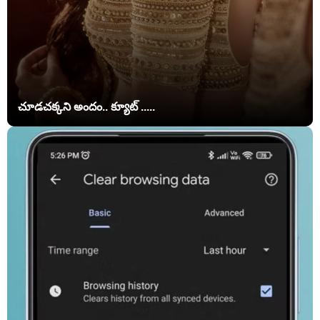
చూడచక్కని అందం.. క్యూట్ .....