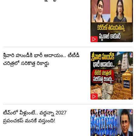
శ్రీవారి హుండీకి భారీ ఆదాయం.. టీటీడీ
చరిత్రలో సరికొత్త రికార్డు
టీమ్‌లో వీళ్లుంటే.. వద్దన్నా 2027
ప్రపంచకప్‌ మనకే వస్తుంది!