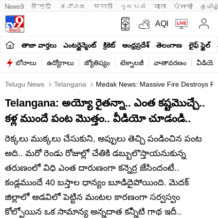
News9
हिन्दी 
ಕನ್ನಡ
मराठी
ગુજરાતી
বাংলা
ਪੰਜਾਬੀ
தமிழ
AQI
తాజా వార్తలు
ఎంటర్టైన్మెంట్
క్రికెట్
ఆంధ్రప్రదేశ్
తెలంగాణ
లైఫ్ స్టైల్
బోనాలు
ఉద్యోగాలు
జ్యోతిష్యం
టెక్నాలజీ
వాతావరణం
వీడియో
Telugu News
Telangana
Medak News: Massive Fire Destroys Far
Telangana: అయ్యో రైతన్నా.. ఎంత కష్టమొచ్చే..
కళ్ల ముందే పంట మొత్తం.. వీడియో చూడండి..
రెక్కలు ముక్కలు చేసుకుని, అప్పులు తెచ్చి పండించిన పంట
అది.. మరో రెండు రోజుల్లో చేతికి డబ్బులొస్తాయనుకున్న
తరుణంలో విధి ఎంత దారుణంగా కన్నెర్ర జేసిందంటే..
కండ్లముందే 40 బస్తాల ధాన్యం బూడిదైపోయింది. మెదక్
జిల్లాలో అడవిలో పెట్టిన మంటల కారణంగా సర్వస్వం
కోల్పోయిన ఒక సామాన్య అన్నదాత కన్నీటి గాథ ఇదీ..