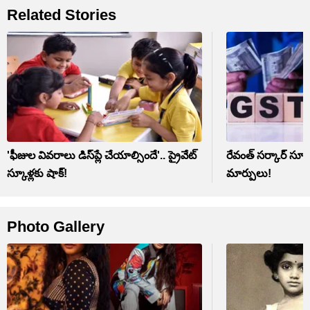
Related Stories
'ఫీజుల వివరాలు డిస్‌ప్లే చేయాల్సిందే'.. ప్రైవేట్
రేవంత్ సర్కార్ సూపర
స్కూళ్లకు షాక్!
మార్పులు!
Photo Gallery