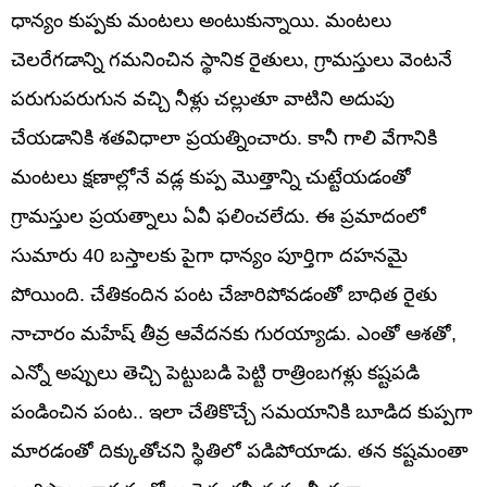
ధాన్యం కుప్పకు మంటలు అంటుకున్నాయి. మంటలు
చెలరేగడాన్ని గమనించిన స్థానిక రైతులు, గ్రామస్తులు వెంటనే
పరుగుపరుగున వచ్చి నీళ్లు చల్లుతూ వాటిని అదుపు
చేయడానికి శతవిధాలా ప్రయత్నించారు. కానీ గాలి వేగానికి
మంటలు క్షణాల్లోనే వడ్ల కుప్ప మొత్తాన్ని చుట్టేయడంతో
గ్రామస్తుల ప్రయత్నాలు ఏవీ ఫలించలేదు. ఈ ప్రమాదంలో
సుమారు 40 బస్తాలకు పైగా ధాన్యం పూర్తిగా దహనమై
పోయింది. చేతికందిన పంట చేజారిపోవడంతో బాధిత రైతు
నాచారం మహేష్ తీవ్ర ఆవేదనకు గురయ్యాడు. ఎంతో ఆశతో,
ఎన్నో అప్పులు తెచ్చి పెట్టుబడి పెట్టి రాత్రింబగళ్లు కష్టపడి
పండించిన పంట.. ఇలా చేతికొచ్చే సమయానికి బూడిద కుప్పగా
మారడంతో దిక్కుతోచని స్థితిలో పడిపోయాడు. తన కష్టమంతా