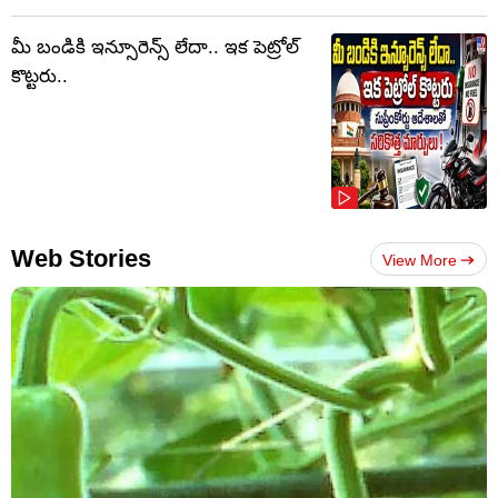
మీ బండికి ఇన్సూరెన్స్ లేదా.. ఇక పెట్రోల్
కొట్టరు..
Web Stories
View More