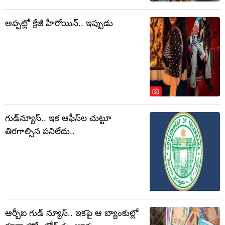
అప్పట్లో క్రేజీ హీరోయిన్.. ఇప్పుడు
గుడ్‌న్యూస్.. ఇక ఆఫీస్‌ల చుట్టూ
తిరగాల్సిన పనిలేదు..
ఆర్బీఐ గుడ్ న్యూస్.. ఇకపై ఆ బ్యాంకుల్లో