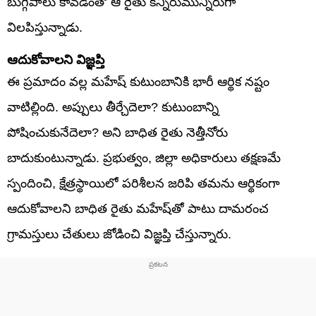
బుగ్గిపాలు కావడంతో ఆ రైతు కన్నీరుమున్నీరుగా
విలపిస్తున్నాడు.
ఆదుకోవాలని విజ్ఞప్తి
ఈ ప్రమాదం వల్ల మహేష్ కుటుంబానికి భారీ ఆర్థిక నష్టం
వాటిల్లింది. అప్పులు తీర్చేదెలా? కుటుంబాన్ని
పోషించుకునేదెలా? అని బాధిత రైతు నెత్తీనోరు
బాదుకుంటున్నాడు. ప్రభుత్వం, జిల్లా అధికారులు తక్షణమే
స్పందించి, క్షేత్రస్థాయిలో పరిశీలన జరిపి తమను ఆర్థికంగా
ఆదుకోవాలని బాధిత రైతు మహేష్‌తో పాటు దామరంచ
గ్రామస్తులు చేతులు జోడించి విజ్ఞప్తి చేస్తున్నారు.