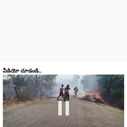
వీడియో చూడండి..