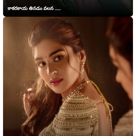
కాకరకాయ తినడం వలన .....