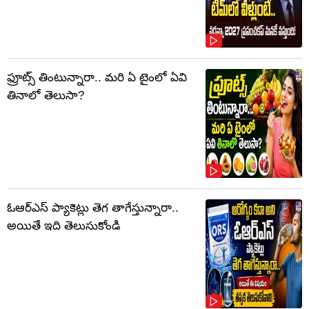
ఫ్రూట్స్‌ తింటున్నారా.. మరి ఏ టైంలో ఏవి
తినాలో తెలుసా?
ఓఆర్‌ఎస్‌ ప్యాకెట్లు తెగ తాగేస్తున్నారా..
అయితే ఇది తెలుసుకోండి