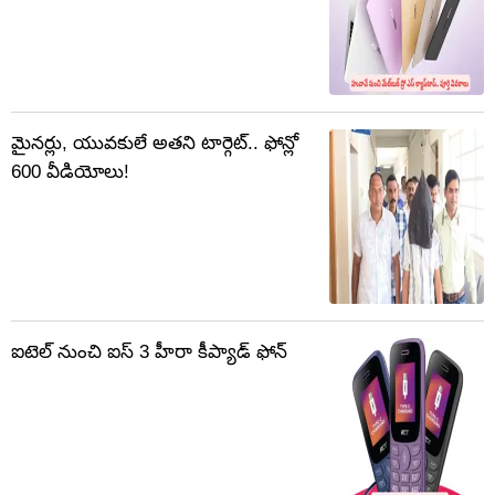
మైనర్లు, యువకులే అతని టార్గెట్.. ఫోన్లో
600 వీడియోలు!
ఐటెల్ నుంచి ఐస్ 3 హీరా కీప్యాడ్ ఫోన్