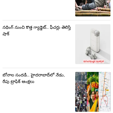
నథింగ్​ నుంచి కొత్త గ్యాడ్జెట్‌.. ఫీచర్లు తెలిస్తే
షాక్
బోనాల సందడి.. హైదరాబాద్‌లో నేడు,
రేపు ట్రాఫిక్ ఆంక్షలు