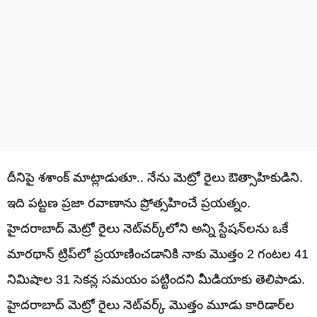
దీనిపై శశాంక్‌ మాట్లాడుతూ.. నేను మెట్రో రైలు ఔత్సాహికుడిని.
ఇది పట్టణ ప్రజా రవాణాను ప్రోత్సహించే ప్రయత్నం.
హైదరాబాద్ మెట్రో రైలు నెట్‌వర్క్‌లోని అన్ని స్టేషన్‌లను ఒకే
మారథాన్ ట్రిప్‌లో ప్రయాణించడానికి నాకు మొత్తం 2 గంటల 41
నిమిషాల 31 సెకన్ల సమయం పట్టిందని మీడియాకు తెలిపాడు.
హైదరాబాద్ మెట్రో రైలు నెట్‌వర్క్ మొత్తం మూడు కారిడార్‌ల