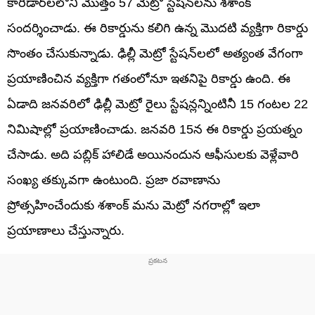
కారిడార్‌లలోని మొత్తం 57 మెట్రో స్టేషన్‌లను శశాంక్
సందర్శించాడు. ఈ రికార్డును కలిగి ఉన్న మొదటి వ్యక్తిగా రికార్డు
సొంతం చేసుకున్నాడు. ఢిల్లీ మెట్రో స్టేషన్‌లలో అత్యంత వేగంగా
ప్రయాణించిన వ్యక్తిగా గతంలోనూ ఇతనిపై రికార్డు ఉంది. ఈ
ఏడాది జనవరిలో ఢిల్లీ మెట్రో రైలు స్టేషన్లన్నింటినీ 15 గంటల 22
నిమిషాల్లో ప్రయాణించాడు. జనవరి 15న ఈ రికార్డు ప్రయత్నం
చేసాడు. అది పబ్లిక్ హాలిడే అయినందున ఆఫీసులకు వెళ్లేవారి
సంఖ్య తక్కువగా ఉంటుంది. ప్రజా రవాణాను
ప్రోత్సహించేందుకు శశాంక్‌ మను మెట్రో నగరాల్లో ఇలా
ప్రయాణాలు చేస్తున్నారు.