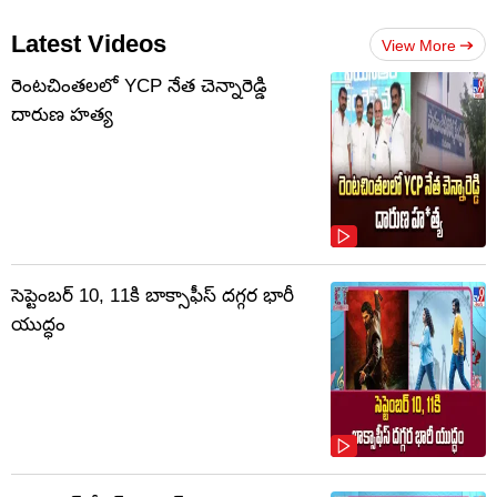
Latest Videos
View More
రెంటచింతలలో YCP నేత చెన్నారెడ్డి
దారుణ హత్య
సెప్టెంబర్‌ 10, 11కి బాక్సాఫీస్ దగ్గర భారీ
యుద్ధం