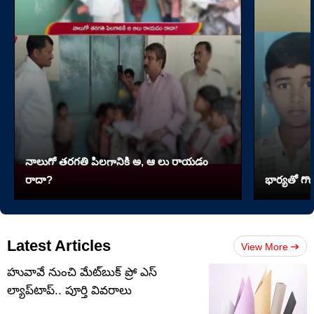
నాలుగో త‌ర‌గతి పిలగానికి అ, ఆ లు రాయ‌డం
రాదా?
భార్యతో గొడ
Latest Articles
View More
హువావే నుంచి మేట్‌బుక్ ప్రో ఎస్
ల్యాప్‌టాప్.. పూర్తి వివరాలు