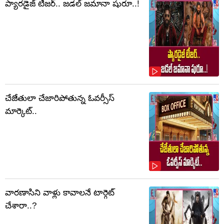
ప్యారడైజ్ టీజర్.. జడల్ జమానా షురూ..!
చేజేతులా చేజారిపోతున్న ఓవర్సీస్
మార్కెట్..
వారణాసిని వాళ్లు కావాలనే టార్గెట్
చేశారా..?