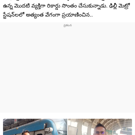
ఉన్న మొదటి వ్యక్తిగా రికార్డు సొంతం చేసుకున్నాడు. ఢిల్లీ మెట్రో
స్టేషన్‌లలో అత్యంత వేగంగా ప్రయాణించిన..