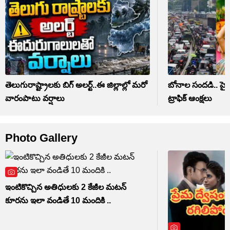
తెలుగురాష్ట్రాలకు బిగ్‌ అలర్ట్..ఈ జిల్లాల్లో మరో
బోనాల సందడి.. హైద
వారంపాటు వర్షాలు
ట్రాఫిక్ ఆంక్షలు
Photo Gallery
ఇంటికొచ్చిన అతిధులకు 2 కేజీల మటన్
కూరను ఇలా వండితే 10 మందికి ..