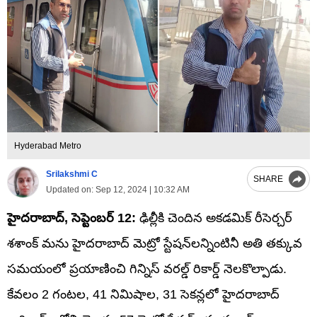
Hyderabad Metro
Srilakshmi C
SHARE
Updated on:
Sep 12, 2024 | 10:32 AM
హైదరాబాద్‌, సెప్టెంబర్‌ 12:
ఢిల్లీకి చెందిన అకడమిక్ రీసెర్చర్
శశాంక్ మను హైదరాబాద్ మెట్రో స్టేషన్‌లన్నింటినీ అతి తక్కువ
సమయంలో ప్రయాణించి గిన్నిస్ వరల్డ్ రికార్డ్ నెలకొల్పాడు.
కేవలం 2 గంటల, 41 నిమిషాల, 31 సెకన్లలో హైదరాబాద్