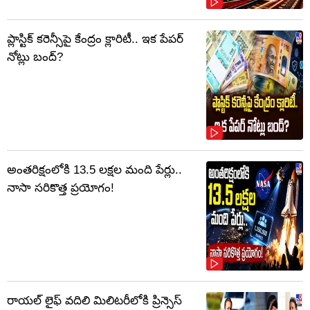
ప్లాస్టిక్‌ కరెన్సీపై కేంద్రం క్లారిటీ.. ఇక పేపర్‌
నోట్లు బంద్‌?
అంతరిక్షంలోకి 13.5 లక్షల మంది పేర్లు..
నాసా సరికొత్త ప్రయోగం!
రాయల్ లైఫ్ వదిలి మిలిటరీలోకి ప్రిన్సెస్