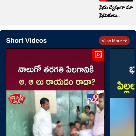
ప్రేమ ద్వేషంగా మార
ప్రేమికులు..
Short Videos
View More