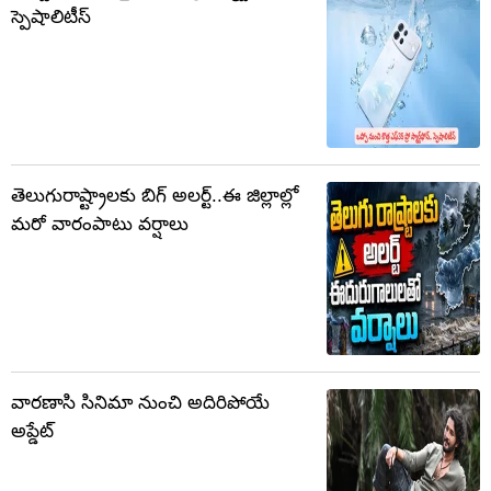
స్పెషాలిటీస్‌
తెలుగురాష్ట్రాలకు బిగ్‌ అలర్ట్..ఈ జిల్లాల్లో
మరో వారంపాటు వర్షాలు
వారణాసి సినిమా నుంచి అదిరిపోయే
అప్డేట్