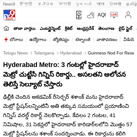
News9
हिन्दी 
ಕನ್ನಡ
मराठी
ગુજરાતી
বাংলা
ਪੰਜਾਬੀ
தமிழ
AQI
తాజా వార్తలు
ఎంటర్టైన్మెంట్
క్రికెట్
ఆంధ్రప్రదేశ్
తెలంగాణ
లైఫ్ స్టైల్
బోనాలు
ఉద్యోగాలు
జ్యోతిష్యం
టెక్నాలజీ
వాతావరణం
వీడియో
Telugu News
Telangana
Hyderabad
Guinness Nod For Researc
Hyderabad Metro: 3 గంటల్లో హైదరాబాద్‌
మెట్రో చుట్టేసి గిన్నిస్‌ రికార్డు.. అసలతని ఆలోచన
తెలిస్తే సెల్యూట్‌ చేస్తారు
ఢిల్లీకి చెందిన అకడమిక్ రీసెర్చర్ శశాంక్ మను హైదరాబాద్
మెట్రో స్టేషన్‌లన్నింటినీ అతి తక్కువ సమయంలో ప్రయాణించి
గిన్నిస్ వరల్డ్ రికార్డ్ నెలకొల్పాడు. కేవలం 2 గంటల, 41
నిమిషాల, 31 సెకన్లలో హైదరాబాద్ కారిడార్‌లలోని మొత్తం 57
మెట్రో స్టేషన్‌లను శశాంక్ సందర్శించాడు. ఈ రికార్డును కలిగి