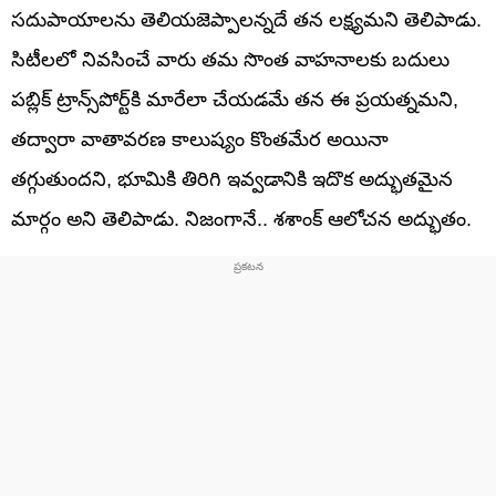
సదుపాయాలను తెలియజెప్పాలన్నదే తన లక్ష్యమని తెలిపాడు.
సిటీలలో నివసించే వారు తమ సొంత వాహనాలకు బదులు
పబ్లిక్ ట్రాన్స్‌పోర్ట్‌కి మారేలా చేయడమే తన ఈ ప్రయత్నమని,
తద్వారా వాతావరణ కాలుష్యం కొంతమేర అయినా
తగ్గుతుందని, భూమికి తిరిగి ఇవ్వడానికి ఇదొక అద్భుతమైన
మార్గం అని తెలిపాడు. నిజంగానే.. శశాంక్‌ ఆలోచన అద్భుతం.