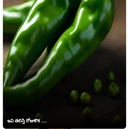
ఇవి తెలిస్తే రోజుకొక .....