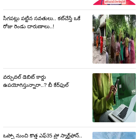
సిగపట్లు పట్టిన సవతులు.. కట్‌చేస్తే ఒకే
రోజు రెండు దారుణాలు..!
వర్చువల్ డెబిట్ కార్డు
ఉపయోగిస్తున్నారా..? బీ కేర్‌ఫుల్
ఒప్పో నుంచి కొత్త ఎఫ్‌35 ప్రో స్మార్ట్‌ఫోన్..