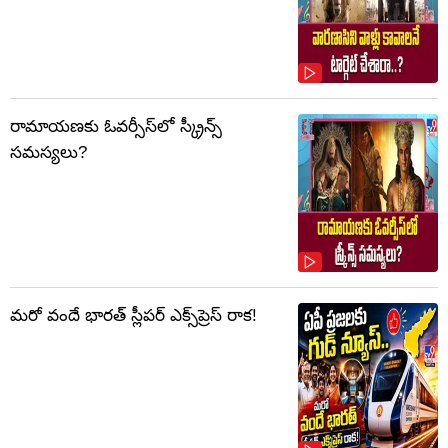
రామాయణకు ఓవర్సీస్‌లో స్క్రీన్స్
సమస్యలు?
మరో వందే భారత్ స్లీపర్ ఎక్స్‌ప్రెస్ రాక!