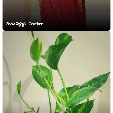
రెండు పెళ్లిళ్లు.. విడాకులు.. .....