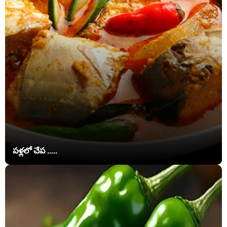
పళ్లలో చేప .....