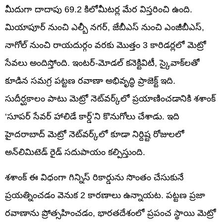
మీదుగా దాదాపు 69.2 కిలోమీటర్ల మేర విస్తరించి ఉంది.
మియాపూర్ నుంచి ఎల్బీ నగర్, జేబీఎస్‌ నుంచి ఎంజీబీఎస్‌,
నాగోల్ నుంచి రాయదుర్గం వరకు మొత్తం 3 కారిడర్లలో మెట్రో
సేవలు అందిస్తోంది. ఇంటర్-మోడల్ కనెక్టివిటీ, స్కైవాక్‌లతో
కూడిన సమగ్ర పట్టణ రవాణా అభివృద్ధి ప్రాజెక్ట్ ఇది.
సుదీర్ఘకాలం పాటు మెట్రో నెట్‌వర్క్‌లో ప్రయాణించడానికి శశాంక్
‘సూపర్ సేవర్ హాలిడే కార్డ్’ని కొనుగోలు చేశాడు. ఇది
హైదరాబాద్ మెట్రో నెట్‌వర్క్‌లో కూడా నిర్దిష్ట రోజులలో
అన్‌లిమిటెడ్‌ రైడ్‌ సదుపాయం కల్పిస్తుంది.
శశాంక్ ఈ విధంగా గిన్నిస్‌ రికార్డును సొంతం చేసుకునే
ప్రయత్నించడం వెనుక 2 కారణాలు ఉన్నాయట. పట్టణ ప్రజా
రవాణాను ప్రోత్సహించడం, భారతదేశంలో ప్రపంచ స్థాయి మెట్రో