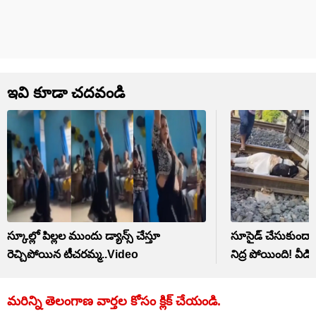
ఇవి కూడా చదవండి
స్కూల్లో పిల్లల ముందు డ్యాన్స్‌ చేస్తూ
సూసైడ్‌ చేసుకుందామన
రెచ్చిపోయిన టీచరమ్మ..Video
నిద్ర పోయింది! వీడ
మరిన్ని తెలంగాణ వార్తల కోసం క్లిక్‌ చేయండి.