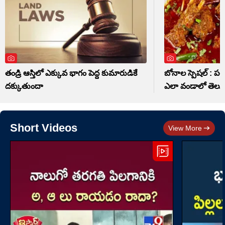
తండ్రి ఆస్తిలో ఎక్కువ భాగం పెద్ద కుమారుడికే
బోనాల స్పెషల్ : పల్
దక్కుతుందా
ఎలా వండాలో తెలు
Short Videos
View More