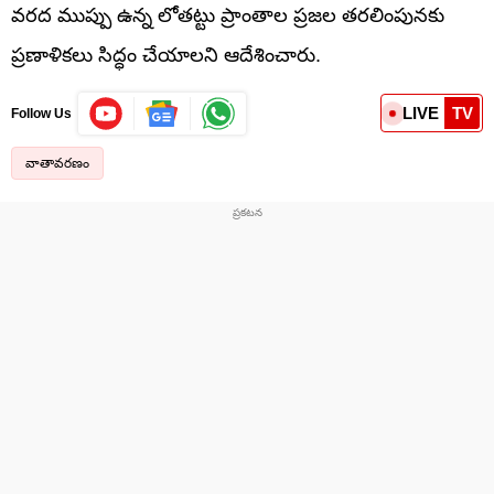
వరద ముప్పు ఉన్న లోతట్టు ప్రాంతాల ప్రజల తరలింపునకు
ప్రణాళికలు సిద్ధం చేయాలని ఆదేశించారు.
LIVE
TV
Follow Us
వాతావరణం