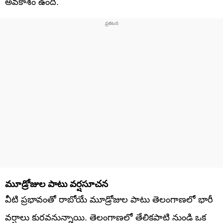
అవకాశం ఉంది.
మూడ్రోజుల పాటు వర్షసూచన
వీటి ప్రభావంతో రాబోయే మూడ్రోజుల పాటు తెలంగాణలో భారీ
వర్షాలు కురవనున్నాయి. తెలంగాణలో తేలికపాటి నుండి ఒక