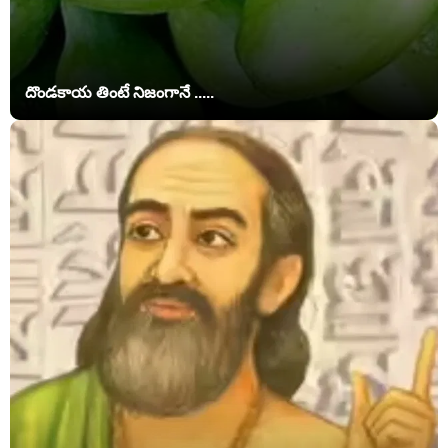
దొండకాయ తింటే నిజంగానే .....