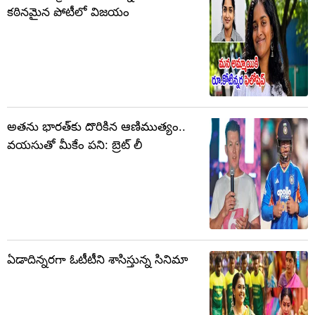
కఠినమైన పోటీలో విజయం
అతను భారత్‌కు దొరికిన ఆణిముత్యం..
వయసుతో మీకేం పని: బ్రెట్ లీ
ఏడాదిన్నరగా ఓటీటీని శాసిస్తున్న సినిమా