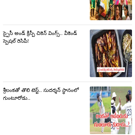
స్పైసీ అండ్ క్రిస్పీ చికెన్ వింగ్స్.. వీకెండ్
స్పెషల్ రెసిపీ!
శ్రీలంకతో తొలి టెస్ట్‌.. సుదర్శన్ స్థానంలో
గుంటూరోడు..