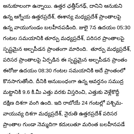
అనుకూలంగా ఉన్నాయి. ఉత్తర ఛత్తీస్‌గఢ్, దానిని ఆనుకుని
ఉన్న ఆగ్నేయ ఉత్తరప్రదేశ్, ఈశాన్య మధ్యప్రదేశ్ ప్రాంతాలపై
ఉన్న వాయుగుండం బలహీనపడింది. జులై 7న ఉదయం 05:30
గంటల సమయానికి తూర్పు మధ్యప్రదేశ్, పరిసర ప్రాంతాలపై
స్పష్టమైన అల్పపీడన ప్రాంతంగా మారింది. తూర్పు మధ్యప్రదేశ్,
పరిసర ప్రాంతాలపై ఏర్పడిన ఈ స్పష్టమైన అల్పపీడన ప్రాంతం
ఈరోజు ఉదయం 08:30 గంటల సమయానికి అదే ప్రాంతంలో
కొనసాగుతోంది. దీనికి అనుబంధంగా ఉన్న ఆవర్తనం సముద్ర
మట్టానికి 9.6 కి.మీ ఎత్తు వరకు విస్తరించి, ఎత్తుకు వెళ్లేకొద్దీ
దక్షిణ దిశగా వంగి ఉంది. ఇది రాబోయే 24 గంటల్లో పశ్చిమ-
వాయువ్య దిశగా మధ్యప్రదేశ్, నైరుతి ఉత్తరప్రదేశ్ పరిసర
ప్రాంతాల గుండా నెమ్మదిగా కదులుతూ మరింత బలహీనపడే