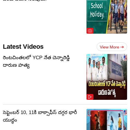
Latest Videos
View More
రెంటచింతలలో YCP నేత చెన్నారెడ్డి
దారుణ హత్య
సెప్టెంబర్‌ 10, 11కి బాక్సాఫీస్ దగ్గర భారీ
యుద్ధం