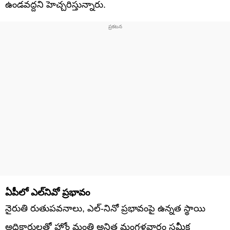
ఉండవద్దని హెచ్చరిస్తున్నారు.
ఏపీలో ఎల్‌నివో ప్రభావం
నైరుతి రుతుపవనాలు, ఎల్-నినో ప్రభావంపై ఉన్నత స్థాయి
అధికారులతో హోం మంత్రి అనిత మంగళవారం సమీక్ష