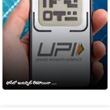
ఫోన్‌లో ఇంటర్నెట్ లేకపోయినా .....