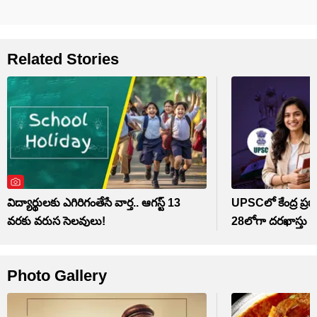
Related Stories
విద్యార్థులకు ఎగిరిగంతేసే వార్త.. ఆగస్ట్ 13
UPSCలో కేంద్ర ప్రభ
వరకు వరుస సెలవులు!
28లోగా దరఖాస్తు 
Photo Gallery