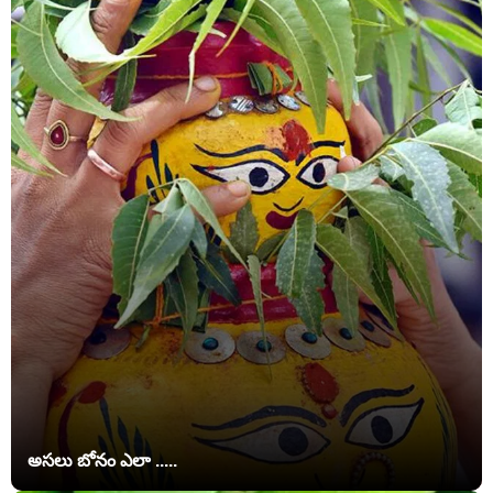
అసలు బోనం ఎలా .....