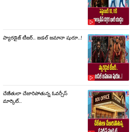
ప్యారడైజ్ టీజర్.. జడల్ జమానా షురూ..!
చేజేతులా చేజారిపోతున్న ఓవర్సీస్
మార్కెట్..