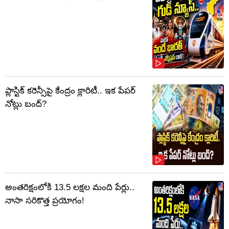
ప్లాస్టిక్‌ కరెన్సీపై కేంద్రం క్లారిటీ.. ఇక పేపర్‌
నోట్లు బంద్‌?
అంతరిక్షంలోకి 13.5 లక్షల మంది పేర్లు..
నాసా సరికొత్త ప్రయోగం!