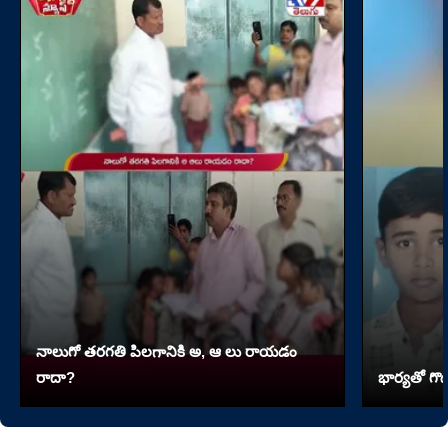
నాలుగో త‌ర‌గతి పిలగానికి అ, ఆ లు రాయ‌డం
రాదా?
భార్యతో గొడ