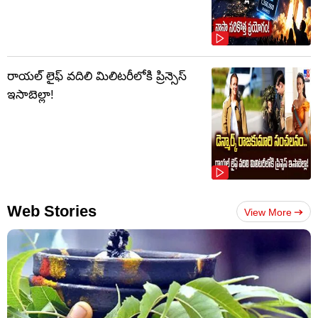
రాయల్ లైఫ్ వదిలి మిలిటరీలోకి ప్రిన్సెస్
ఇసాబెల్లా!
Web Stories
View More