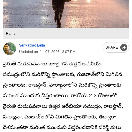
Rains
Venkatrao Lella
SHARE
Updated on:
Jul 07, 2026 | 3:07 PM
నైరుతి రుతుపవనాలు జూలై 7న ఉత్తర అరేబియా
సముద్రంలోని మరికొన్ని ప్రాంతాలకు, గుజరాత్‌లోని మిగిలిన
ప్రాంతాలకు, రాజస్థాన్, హర్యానాలోని మరికొన్ని ప్రాంతాలకు
మరింత ముందుకు విస్తరించాయి. రాబోయే 2-3 రోజులలో
నైరుతి రుతుపవనాలు ఉత్తర అరేబియా సముద్రం, రాజస్థాన్,
హర్యానా, పంజాబ్‌లలోని మిగిలిన ప్రాంతాలకు, తద్వారా
దేశమంతటా మరింత ముందుకు విస్తరించడానికి పరిస్థితులు