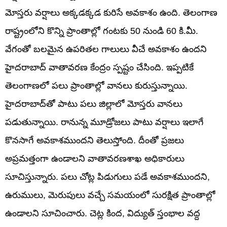
మోస్తరు వర్షాలు అక్కడక్కడ కురిసే అవకాశం ఉంది. తెలంగాణ
రాష్ట్రంలోని కొన్ని ప్రాంతాల్లో గంటకు 50 నుండి 60 కి.మీ.
వేగంతో బలమైన ఉపరితల గాలులు వీచే అవకాశం ఉందని
హైదరాబాద్ వాతావరణ కేంద్రం స్పష్టం చేసింది. ఇప్పటికే
తెలంగాణలో పలు ప్రాంతాల్లో వానలు కురుస్తున్నాయి.
హైదరాబాద్‌తో పాటు పలు జిల్లాలో మోస్తరు వానలు
పడుతున్నాయి. రానున్న మూడ్రోజలు పాటు వర్షాలు ఇలాగే
కొనసాగే అవకాశముందని తెలుస్తోంది. దీంతో ప్రజలు
అప్రమత్తంగా ఉండాలని వాతావరణశాఖ అధికారులు
సూచిస్తున్నారు. పలు చోట్ల పిడుగులు పడే అవకాశముందని,
ఉరుములు, మెరుపులు వచ్చే సమయంలో సురక్షిత ప్రాంతాల్లో
ఉండాలని సూచించారు. చెట్ల కింద, విద్యుత్ స్తంభాల వద్ద