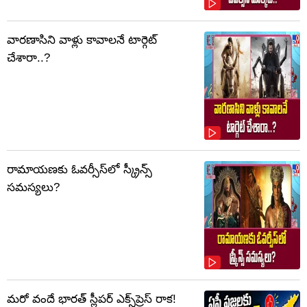
వారణాసిని వాళ్లు కావాలనే టార్గెట్
చేశారా..?
రామాయణకు ఓవర్సీస్‌లో స్క్రీన్స్
సమస్యలు?
మరో వందే భారత్ స్లీపర్ ఎక్స్‌ప్రెస్ రాక!