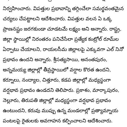
నిర్వహించారు. విపత్తుల ప్రభావాన్ని తగ్గించేలా సమర్థవంతమైన
చర్యలు చేపట్టాలని ఆదేశించారు. విపత్తుల వలన ఏ ఒక్క
ప్రాణనష్టం జరగకుండా చూడటమే లక్ష్యం అని అన్నారు. రాష్ట్ర,
జిల్లా స్థాయిల్లో నిరంతరం పనిచేసేలా ప్రత్యేక కంట్రోల్ రూమ్‌ల
ఏర్పాటు చేయాలని, రాయలసీమ జిల్లాలపై ఎక్కువగా ఎల్ నినో
ప్రభావం ఉందని అన్నారు. శ్రీసత్యసాయి, అనంతపురం,
అన్నమయ్య జిల్లాల్లో తీవ్రస్థాయిలో వర్షాల కొరత ఉందని,
కర్నూలు, నంద్యాల, చిత్తూరు, కడప జిల్లాల్లో మధ్యస్థంగా
వర్షభావ ప్రభావం ఉండదని తెలిపారు. ప్రకాశం, మార్కాపురం,
నెల్లూరు, తిరుపతి జిల్లాల్లో మధ్యస్థంగా వర్షభావ ప్రభావం
ఉంటుందని, కరువు ముప్పు ఉన్న మండలాల్లో ప్రత్యామ్నాయ
పంటలపై రైతులకు అవగాహన కల్పించాలని ఆదేశించారు.