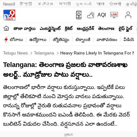
News9
हिन्दी 
ಕನ್ನಡ
मराठी
ગુજરાતી
বাংলা
ਪੰਜਾਬੀ
தமிழ
AQI
తాజా వార్తలు
ఎంటర్టైన్మెంట్
క్రికెట్
ఆంధ్రప్రదేశ్
తెలంగాణ
లైఫ్ స్టైల్
బోనాలు
ఉద్యోగాలు
జ్యోతిష్యం
టెక్నాలజీ
వాతావరణం
వీడియో
Telugu News
Telangana
Heavy Rains Likely In Telangana For Ne
Telangana: తెలంగాణ ప్రజలకు వాతావరణశాఖ
అలర్ట్.. మూడ్రోజుల పాటు వర్షాలు..
తెలంగాణలో భారీగా వర్షాలు కురుస్తున్నాయి. ఇప్పటికే పలు
జిల్లాల్లో తేలికపాటి నుంచి మోస్తరు వానలు పడుతున్నాయి.
రానున్న రోజుల్లో నైరుతి రుతుపవనాల ప్రభావంతో వర్షాలు
కొనసాగే అవకాశముందని ఐఎండీ తెలిపింది. ఈ మేరకు వెదర్
బులిటెన్ విడుదల చేసింది. వర్షసూచన ఎలా ఉందంటే..