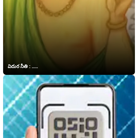
విదుర నీతి : .....