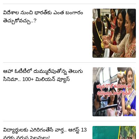
విదేశాల నుంచి భారత్‌కు ఎంత బంగారం
తెచ్చుకోవచ్చు..?
ఆహా ఓటీటీలో దుమ్మురేపుతోన్న తెలుగు
సినిమా.. 100+ మిలియన్ వ్యూస్‌
విద్యార్థులకు ఎగిరిగంతేసే వార్త.. ఆగస్ట్ 13
వరకు వరుస సెలవులు!