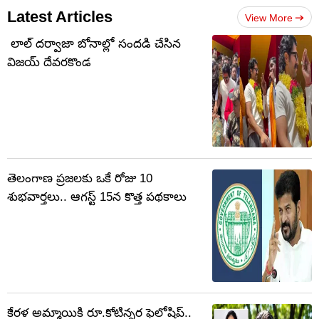
Latest Articles
View More
లాల్ దర్వాజా బోనాల్లో సందడి చేసిన
విజయ్ దేవరకొండ
తెలంగాణ ప్రజలకు ఒకే రోజు 10
శుభవార్తలు.. ఆగస్ట్‌ 15న కొత్త పథకాలు
కేరళ అమ్మాయికి రూ.కోటిన్నర ఫెలోషిప్‌..