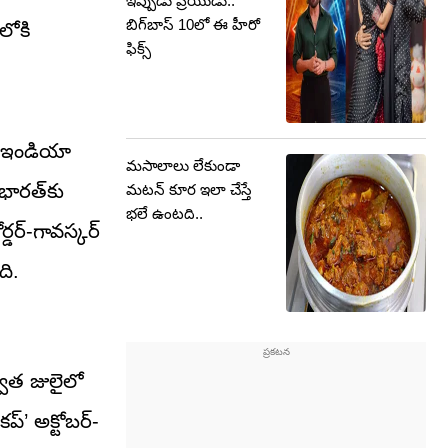
ఇప్పుడు ప్రియుడు..
బిగ్‌బాస్ 10లో ఈ హీరో
లోకి
ఫిక్స్
ీం ఇండియా
మసాలాలు లేకుండా
భారత్‌కు
మటన్ కూర ఇలా చేస్తే
భలే ఉంటది..
్డర్-గావస్కర్
ది.
్వాత జులైలో
ప్’ అక్టోబర్-