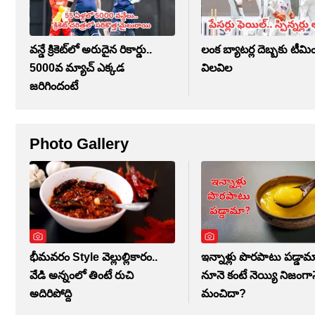
వన్డే క్రికెట్‌లో అరుదైన రికార్డు..
లంక బ్యాటర్ల దెబ్బకు టీమ
5000వ మ్యాచ్ ఎక్కడ
విలవిల
జరిగిందంటే
Photo Gallery
భీమవరం Style వెల్లుల్లికారం..
ఇన్నాళ్లు పొరపాటు పడ్డామ
వేడి అన్నంలో తింటే రుచి
నూనె కంటే నెయ్యి నిజంగా
అదిరిపోద్ది
మంచిదా?