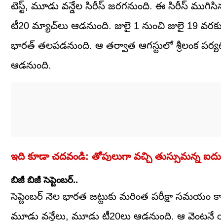
టెస్ట్, మూడు వన్డేల సిరీస్ జరగనుంది. ఈ సిరీస్ ముగిస
టీ20 మ్యాచ్‌లు ఆడనుంది. జులై 1 నుంచి జులై 19 వరకు 
భారత్ తలపడనుంది. ఆ తర్వాత ఆగస్టులో శ్రీలంక పర్యట
ఆడనుంది.
ఇది కూడా చదవండి: తోపులుగా వచ్చి తుస్సుమన్న ఐదుగురు..
బిజీ బిజీ సెప్టెంబర్..
సెప్టెంబర్ నెల భారత జట్టుకు మరింత పరీక్షా సమయం కాన
మూడు వన్డేలు, మూడు టీ20లు ఆడనుంది. ఆ వెంటనే యూ