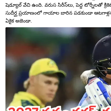
షెడ్యూల్ వేచి ఉంది. వరుస సిరీస్‌లు, పెద్ద టోర్నీలతో
సుదీర్ఘ ప్రయాణంలో గాయాల బారిన పడకుండా ఆటగాళ్ల
ఏకైక అజెండా.