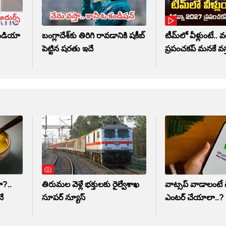
ిండియా
బంగ్లాదేశ్‌కు తిరిగి రావడానికి షకీబ్
టీమ్‌లో వీళ్లుంటే.. 
పెట్టిన షరతు ఇదే
ప్రపంచకప్‌ మనకే వస్
ా?..
తిరుమల వెళ్లే భక్తులకు రైల్వేశాఖ
వాట్సప్ వాడాలంటే డే
నే
సూపర్ న్యూస్
ఎంటర్ చేయాలా..?