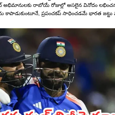
 క్రికెట్ అభిమానులకు రాబోయే రోజుల్లో అసలైన వినోదం లభిం
ను కాపాడుకుంటూనే, ప్రపంచకప్ సాధించడమే భారత జట్టు