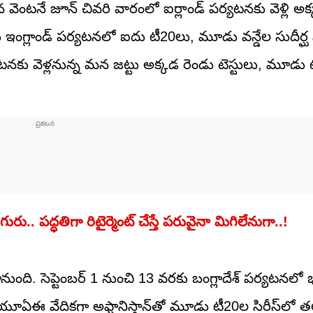
ిన వెంటనే జూన్ చివరి వారంలో ఐర్లాండ్‌ పర్యటనకు వెళ్లి
ఇంగ్లాండ్ పర్యటనలో ఐదు టీ20లు, మూడు వన్డేల సుదీర్ఘ స
నకు వెళ్లనున్న మన జట్టు అక్కడ రెండు టెస్టులు, మూడు
 పద్ధతిగా రిటైర్మెంట్‌ చేస్తే పరువైనా మిగిలేనుగా..!
ుంది. సెప్టెంబర్ 1 నుంచి 13 వరకు బంగ్లాదేశ్ పర్యటనలో
ఏఈ వేదికగా అఫ్ఘానిస్తాన్‌తో మూడు టీ20ల సిరీస్‌లో 