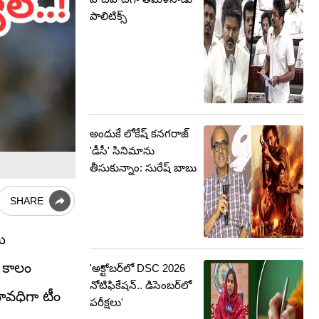
పాలిటిక్స్‌
అందుకే లోకేష్ కనగరాజ్
'డీసీ' సినిమాను
తీసుకున్నాం: సురేష్ బాబు
SHARE
ు
ి కాలం
'అక్టోబర్‌లో DSC 2026
నోటిఫికేషన్.. డిసెంబర్‌లో
మావధిగా టీం
పరీక్షలు'