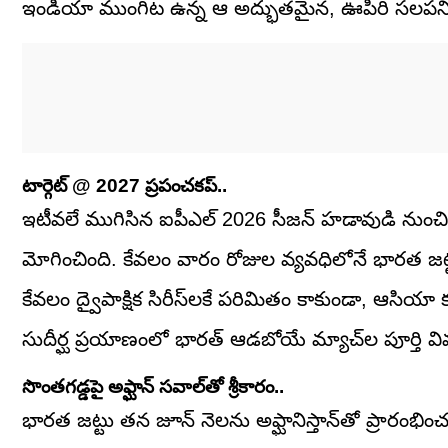
ఇండియా ముంగిట ఉన్న ఆ అద్భుతమైన, ఊపిరి సలపని ష
టార్గెట్ @ 2027 ప్రపంచకప్..
ఇటీవలే ముగిసిన ఐపీఎల్ 2026 సీజన్ హడావుడి నుంచి
మోగించింది. కేవలం వారం రోజుల వ్యవధిలోనే భారత జట
కేవలం ద్వైపాక్షిక సిరీస్‌లకే పరిమితం కాకుండా, ఆసియా కప
సుదీర్ఘ ప్రయాణంలో భారత్ ఆడబోయే మ్యాచ్‌ల పూర్తి వివ
సొంతగడ్డపై అఫ్ఘాన్ సవాల్‌తో శ్రీకారం..
భారత జట్టు తన జూన్ నెలను అఫ్ఘానిస్తాన్‌తో ప్రారంభిం