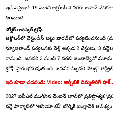
ఇదే సెప్టెంబర్ 19 నుంచి అక్టోబర్ 4 వరకు జపాన్ వేదికగ
దిగనుంది.
బోర్డర్-గావస్కర్ ట్రోఫీ..
అక్టోబర్‌లో వెస్టిండీస్ జట్టు భారత్‌లో పర్యటించనుంద
న్యూజిలాండ్ పర్యటనకు వెళ్లి అక్కడ 2 టెస్టులు, 3 వన్డ
రానుంది. జనవరి 3 నుంచి 7 వరకు జింబాబ్వేతో మూడు వన్డ
ట్రోఫీ ప్రారంభమవుతుంది. జనవరి-ఫిబ్రవరి నెలల్లో ఆస్ట్
ఇది కూడా చదవండి: Video: ఆర్సీబీకి దిమ్మతిరిగే షాక్..
2027 ఐపీఎల్ ముగిసిన వెంటనే జూన్‌లో ప్రతిష్టాత్మక ‘ప
వన్డే ఫార్మాట్‌లో ‘ఆసియా కప్’ టోర్నీకి బంగ్లాదేశ్ ఆతిథ్