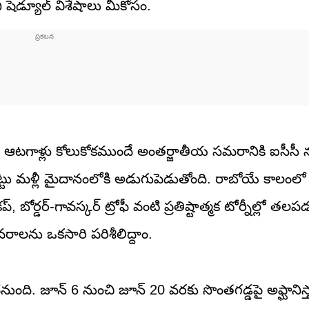
ెడ్యూల్ విశేషాలు మీకోసం.
 ఆటగాళ్లు కోలుకోకముందే అంతర్జాతీయ సమరానికి ఐసీసీ 
్టు మళ్లీ మైదానంలోకి అడుగుపెడుతోంది. రాబోయే కాలంల
్, బోర్డర్-గావస్కర్ ట్రోఫీ వంటి ప్రతిష్టాత్మక టోర్నీల్లో త
రాలను ఒకసారి పరిశీలిద్దాం.
చనుంది. జూన్ 6 నుంచి జూన్ 20 వరకు సొంతగడ్డపై అఫ్ఘానిస్త