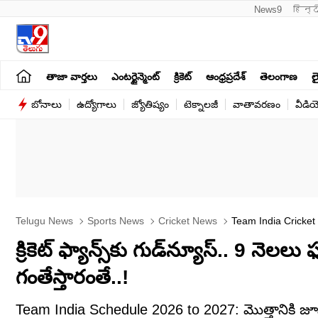
News9
हिन्द
తాజా వార్తలు
ఎంటర్టైన్మెంట్
క్రికెట్
ఆంధ్రప్రదేశ్
తెలంగాణ
లై
బోనాలు
ఉద్యోగాలు
జ్యోతిష్యం
టెక్నాలజీ
వాతావరణం
వీడి
Telugu News
Sports News
Cricket News
Team India Cricket
క్రికెట్ ఫ్యాన్స్‌కు గుడ్‌న్యూస్.. 9 నెలల
గంతేస్తారంతే..!
Team India Schedule 2026 to 2027: మొత్తానికి జూన్