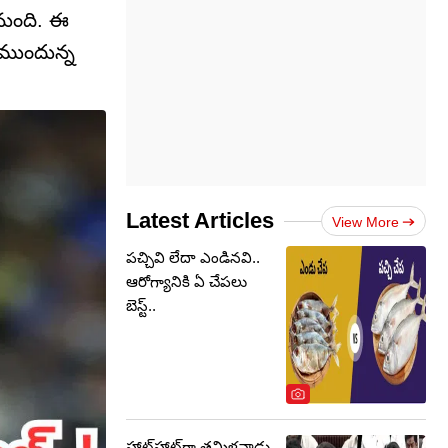
చనుంది. ఈ
 ముందున్న
Latest Articles
View More
పచ్చివి లేదా ఎండినవి..
ఆరోగ్యానికి ఏ చేపలు
బెస్ట్..
హాట్‌హాట్‌గా తమిళనాడు