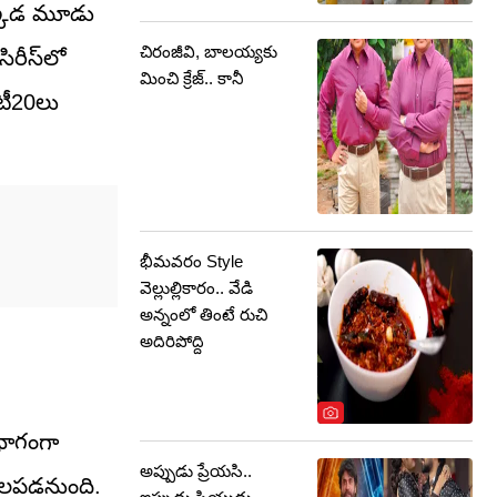
 అక్కడ మూడు
చిరంజీవి, బాలయ్యకు
ిరీస్‌లో
మించి క్రేజ్.. కానీ
 టీ20లు
భీమవరం Style
వెల్లుల్లికారం.. వేడి
అన్నంలో తింటే రుచి
అదిరిపోద్ది
 భాగంగా
అప్పుడు ప్రేయసి..
తలపడనుంది.