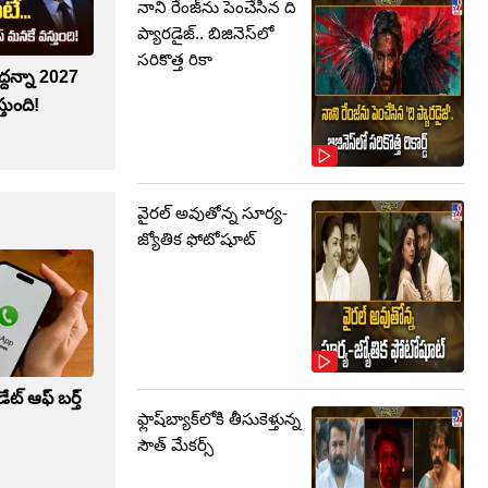
నాని రేంజ్‌ను పెంచేసిన ది
ప్యారడైజ్.. బిజినెస్‌లో
సరికొత్త రికా
వద్దన్నా 2027
తుంది!
వైరల్ అవుతోన్న సూర్య-
జ్యోతిక ఫోటోషూట్
ట్ ఆఫ్ బర్త్
ఫ్లాష్‌బ్యాక్‌లోకి తీసుకెళ్తున్న
సౌత్‌ మేకర్స్‌