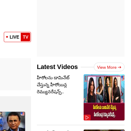
LIVE
TV
Latest Videos
View More
హీరోలను డామినేట్
చేస్తున్న హీరోయిన్ల
రెమ్యునరేషన్స్..