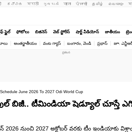
ी 
ಕನ್ನಡ
मराठी
ગુજરાતી
বাংলা
ਪੰਜਾਬੀ
தமிழ்
മലയാളം
म
ఫ్ స్టైల్
ఫోటోలు
బిజినెస్
వెబ్ స్టోరీస్
షార్ట్ వీడియోస్
జాతీయం
ట్రె
యోలు
అంతర్జాతీయం
వంట గ్యాస్
బంగారం, వెండి
ప్రభాస్
జూ. ఎన్టీఆర
 Schedule June 2026 To 2027 Odi World Cup
ు ఫుల్ బిజీ.. టీమిండియా షెడ్యూల్ చూస్తే ఎగి
 2026 నుంచి 2027 అక్టోబర్ వరకు టీం ఇండియాకు విశ్రాం