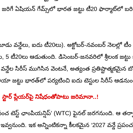
ా జరిగే ఏషియన్ గేమ్స్‌లో భారత జట్టు టీ20 ఫార్మాట్‌లో బరి
ి (మూడు వన్డేలు, ఐదు టీ20లు). అక్టోబర్-నవంబర్ నెలల్లో ట
ేలు, 5 టీ20లు ఆడుతుంది. డిసెంబర్-జనవరిలో శ్రీలంక జట్టు 
ేల సిరీస్ ముగిసిన వెంటనే, అత్యంత ప్రతిష్టాత్మకమైన బోర
రేలియా జట్టు భారత్‌లో పర్యటించి ఐదు టెస్టుల సిరీస్ ఆడనుం
 స్టార్ ప్లేయర్‌పై నిషేధంతోపాటు జరిమానా..!
్రపంచ టెస్ట్ ఛాంపియన్షిప్’ (WTC) ఫైనల్ జరగనుంది. ఆ తర
యం ఇవ్వనుంది. ఇక అన్నింటికన్నా కీలకమైన ‘2027 వన్డే ప్రపంచక