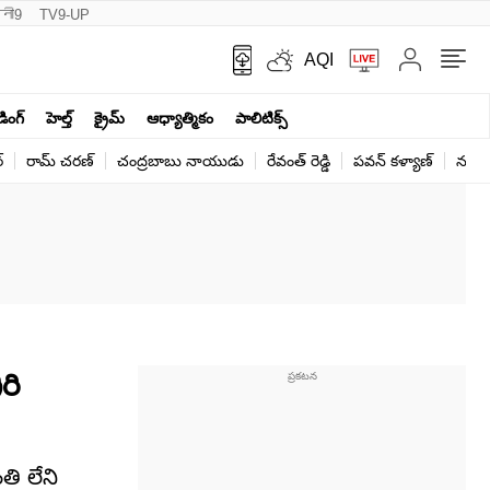
नी9
TV9-UP
AQI
ండింగ్
హెల్త్‌
క్రైమ్
ఆధ్యాత్మికం
పాలిటిక్స్‌
్
రామ్ చ‌ర‌ణ్‌
చంద్రబాబు నాయుడు
రేవంత్ రెడ్డి
పవన్ కళ్యాణ్
నరేంద
రి
తి లేని