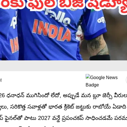
M
 ధనాధన్ ముగిసిందో లేదో, అప్పుడే మన బ్లూ జెర్సీ వీరుల
లు, సరికొత్త సవాళ్లతో భారత క్రికెట్ జట్టుకు రాబోయే ఏడాద
న్షిప్ ఫైనల్‌తో పాటు 2027 వన్డే ప్రపంచకప్ సాధించడమే పర