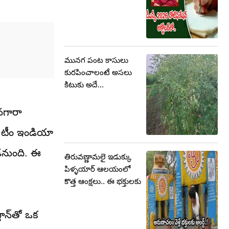
మునగ పంట కాసులు
కురపించాలంటే అసలు
కిటుకు అదే...
నగారా
ో టీం ఇండియా
లపడనుంది. ఈ
తిరువణ్ణామలై ఇడుక్కు
పిళ్ళయార్ ఆలయంలో
కొత్త ఆంక్షలు.. ఈ భక్తులకు
ాన్‌తో ఒక