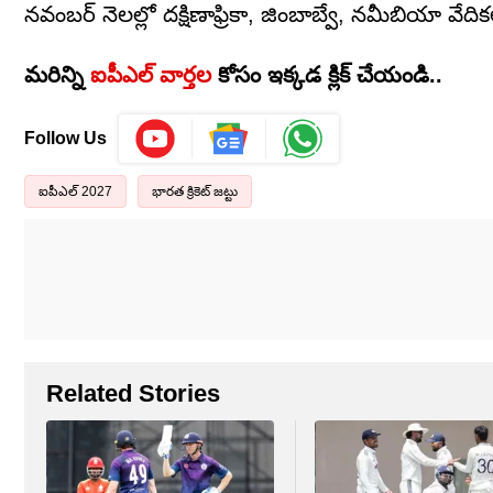
నవంబర్ నెలల్లో దక్షిణాఫ్రికా, జింబాబ్వే, నమీబియా వే
మరిన్ని
ఐపీఎల్ వార్తల
కోసం ఇక్కడ క్లిక్ చేయండి..
Follow Us
ఐపీఎల్ 2027
భారత క్రికెట్ జట్టు
Related Stories