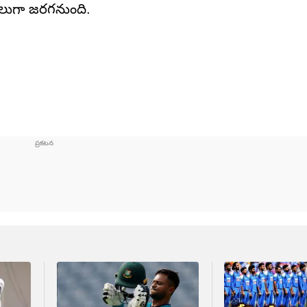
దికలుగా జరగనుంది.