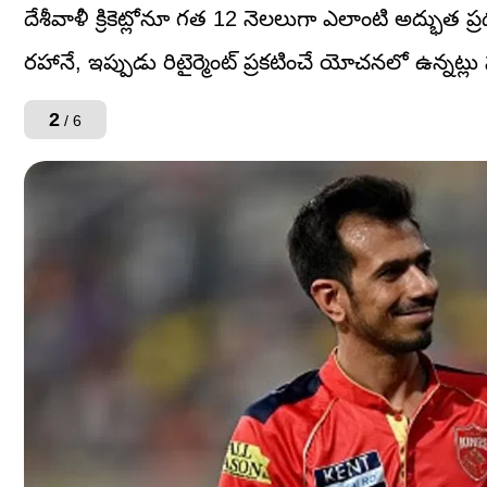
దేశీవాళీ క్రికెట్లోనూ గత 12 నెలలుగా ఎలాంటి అద్భుత ప
రహానే, ఇప్పుడు రిటైర్మెంట్ ప్రకటించే యోచనలో ఉన్నట్
2
/ 6