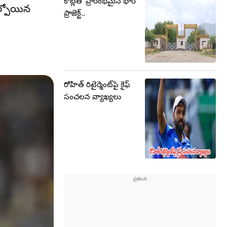
కోట్లతో ప్రారంభమైన భారీ
ోల్పోయిన
ప్రాజెక్ట్..
రోహిత్ రిటైర్మెంట్‌పై కైఫ్
సంచలన వ్యాఖ్యలు