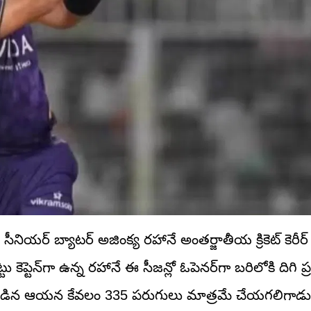
శ): సీనియర్ బ్యాటర్ అజింక్య రహానే అంతర్జాతీయ క్రికెట్ కెరీ
టు కెప్టెన్‌గా ఉన్న రహానే ఈ సీజన్లో ఓపెనర్‌గా బరిలోకి దిగి ప్
్‌లు ఆడిన ఆయన కేవలం 335 పరుగులు మాత్రమే చేయగలిగాడ