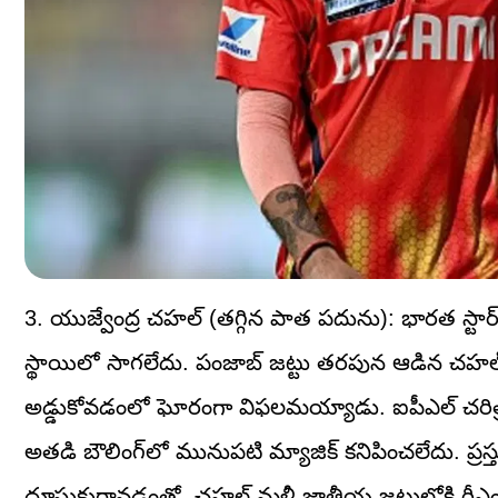
3. యుజ్వేంద్ర చహల్ (తగ్గిన పాత పదును): భారత స్టార్
స్థాయిలో సాగలేదు. పంజాబ్ జట్టు తరపున ఆడిన చహల్ 1
అడ్డుకోవడంలో ఘోరంగా విఫలమయ్యాడు. ఐపీఎల్ చరిత్రలోన
అతడి బౌలింగ్‌లో మునుపటి మ్యాజిక్ కనిపించలేదు. ప్రస్త
దూసుకురావడంతో, చహల్ మళ్లీ జాతీయ జట్టులోకి రీఎంట