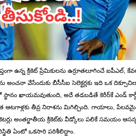
గా ఉన్న క్రికెట్ ప్రేమికులను ఉర్రూతలూగించే ఐపీఎల్, కేవ
ను అంచనా వేసేందుకు బీసీసీఐ సెలెక్టర్లకు ఇది ఒక దిక్సూచిల
లో స్థానం ఖాయమవుతుంది, అదే తడబడితే కెరీర్‌కే ఎండ్ కార్
 ఆటగాళ్లకు తీవ్ర నిరాశను మిగిల్చింది. గాయాలు, పేలవమ
లు అంతర్జాతీయ క్రికెట్‌కు వీడ్కోలు పలికే సమయం ఆసన్నమ
ిస్థితి ఏంటో ఒకసారి పరిశీలిద్దాం.