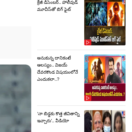
క్రేజీ డిసెంబర్‌.. హాలీవుడ్
మూవీస్‌తో బిగ్ ఫైట్‌
అనుకున్న దానికంటే
ఆలస్యం.. విజయ్
దేవరకొండ విషయంలోనే
ఎందుకలా..?
‘నా బిడ్డకు కొత్త జీవితాన్ని
ఇచ్చారు’.. వీడియో