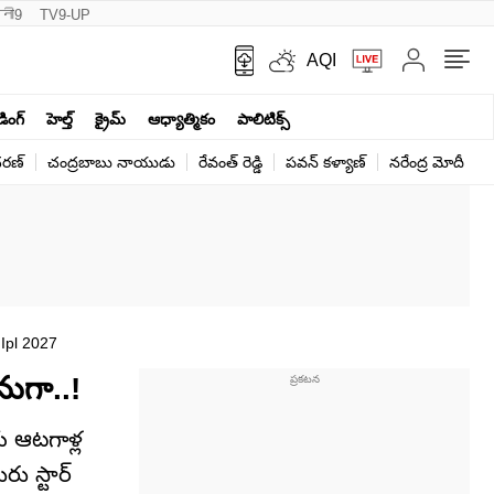
नी9
TV9-UP
AQI
ండింగ్
హెల్త్‌
క్రైమ్
ఆధ్యాత్మికం
పాలిటిక్స్‌
ర‌ణ్‌
చంద్రబాబు నాయుడు
రేవంత్ రెడ్డి
పవన్ కళ్యాణ్
నరేంద్ర మోదీ
క
Ipl 2027
నుగా..!
 ఆటగాళ్ల
ు స్టార్