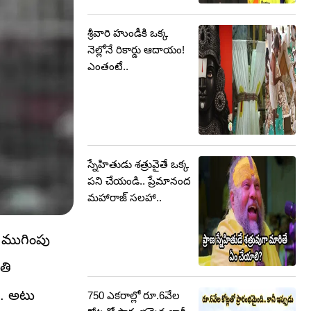
శ్రీవారి హుండీకి ఒక్క
నెల్లోనే రికార్డు ఆదాయం!
ఎంతంటే..
స్నేహితుడు శత్రువైతే ఒక్క
పని చేయండి.. ప్రేమానంద
మహారాజ్ సలహా..
ర్ ముగింపు
రతి
ు. అటు
750 ఎకరాల్లో రూ.6వేల