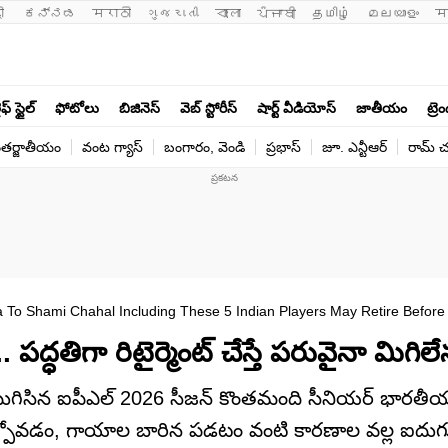
ी 
ಕನ್ನಡ
मराठी
ગુજરાતી
বাংলা
ਪੰਜਾਬੀ
தமிழ்
മലയാളം
म
ఫ్ స్టైల్
ఫోటోలు
బిజినెస్
వెబ్ స్టోరీస్
షార్ట్ వీడియోస్
జాతీయం
ట్రె
తర్జాతీయం
వంట గ్యాస్
బంగారం, వెండి
ప్రభాస్
జూ. ఎన్టీఆర్
రామ్ చ‌
To Shami Chahal Including These 5 Indian Players May Retire Before 
్ధతిగా రిటైర్మెంట్‌ చేస్తే పరువైనా మిగిలే
ుగిసిన ఐపీఎల్ 2026 సీజన్ కొంతమంది సీనియర్ భారతీయ
ల్పోవడం, గాయాల బారిన పడటం వంటి కారణాల వల్ల ఐదుగుర