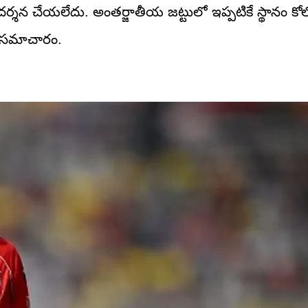
్రదర్శన చేయలేదు. అంతర్జాతీయ జట్టులో ఇప్పటికే స్థానం క
లు సమాచారం.