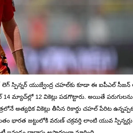
 లెగ్ స్పిన్నర్ యుజ్వేంద్ర చహల్‌కు కూడా ఈ ఐపీఎల్ సీజన్
4 మ్యాచ్‌ల్లో 12 వికెట్లు పడగొట్టారు. అయితే పరుగులను
ే అత్యధిక వికెట్లు తీసిన రికార్డు చహల్ పేరిట ఉన్నప్పట
ుతం భారత జట్టులోకి వరుణ్ చక్రవర్తి లాంటి యువ స్పిన్నర్లు
్రీ ఇవ్వడం దాదాపు అసాధ్యంగా మారింది.