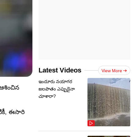
Latest Videos
View More
ఇందూరు నయాగర
 ఆశించిన
జలపాతం ఎప్పుడైనా
చూశారా?
ికీ, ఈసారి