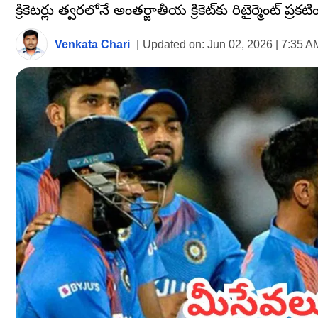
క్రికెటర్లు త్వరలోనే అంతర్జాతీయ క్రికెట్‌కు రిటైర్మెంట్ ప్
Venkata Chari
|
Updated on:
Jun 02, 2026 | 7:35 A