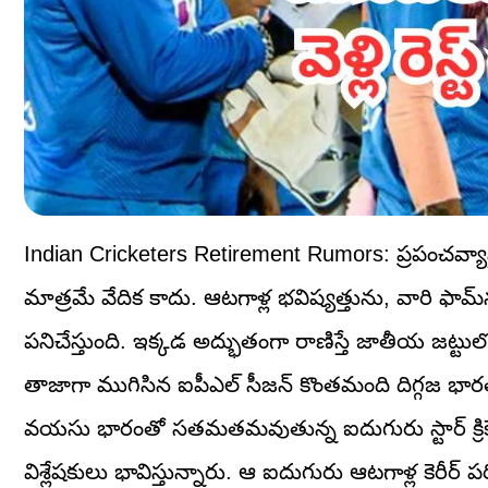
Indian Cricketers Retirement Rumors: ప్రపంచవ్యాప్తం
మాత్రమే వేదిక కాదు. ఆటగాళ్ల భవిష్యత్తును, వారి ఫామ్‌
పనిచేస్తుంది. ఇక్కడ అద్భుతంగా రాణిస్తే జాతీయ జట్టు
తాజాగా ముగిసిన ఐపీఎల్ సీజన్ కొంతమంది దిగ్గజ భారత
వయసు భారంతో సతమతమవుతున్న ఐదుగురు స్టార్ క్రికెటర్
విశ్లేషకులు భావిస్తున్నారు. ఆ ఐదుగురు ఆటగాళ్ల కెరీర్ పర