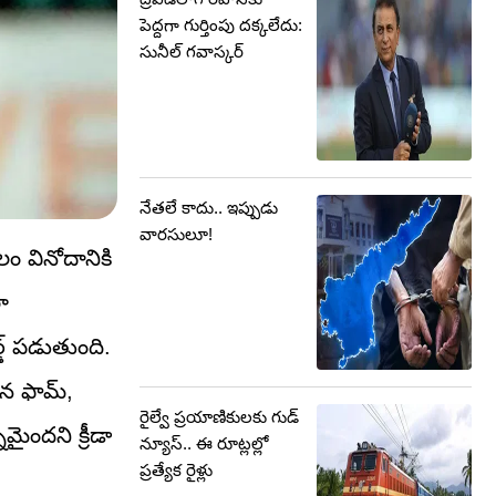
పెద్దగా గుర్తింపు దక్కలేదు:
సునీల్ గవాస్కర్
నేతలే కాదు.. ఇప్పుడు
వారసులూ!
లం వినోదానికి
ా
డ్ పడుతుంది.
ైన ఫామ్,
రైల్వే ప్రయాణికులకు గుడ్
ైందని క్రీడా
న్యూస్.. ఈ రూట్లల్లో
ప్రత్యేక రైళ్లు