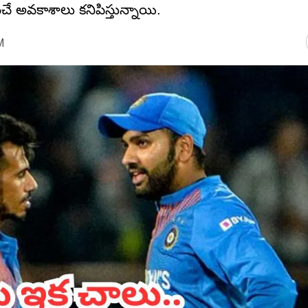
రకటించే అవకాశాలు కనిపిస్తున్నాయి.
M