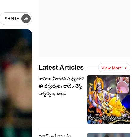
SHARE
Latest Articles
View More
కామికా ఏకాదశి ఎప్పుడు?
ఈ వస్తువులు దానం చేస్తే
ఐశ్వర్యం, శుభ..
ద్రవిడ్‌లాగే రహానేకు