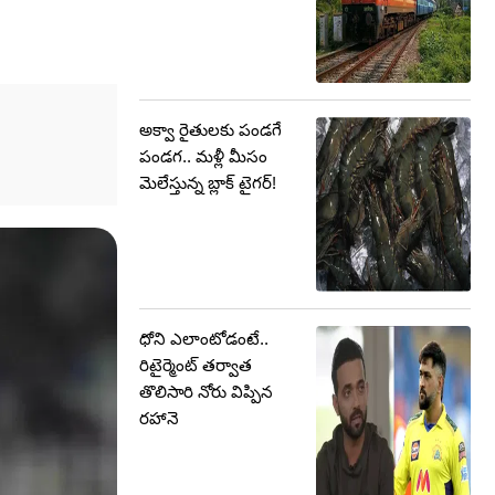
అక్వా రైతులకు పండగే
పండగ.. మళ్లీ మీసం
మెలేస్తున్న బ్లాక్ టైగర్!
ధోని ఎలాంటోడంటే..
రిటైర్మెంట్ తర్వాత
తొలిసారి నోరు విప్పిన
రహానె