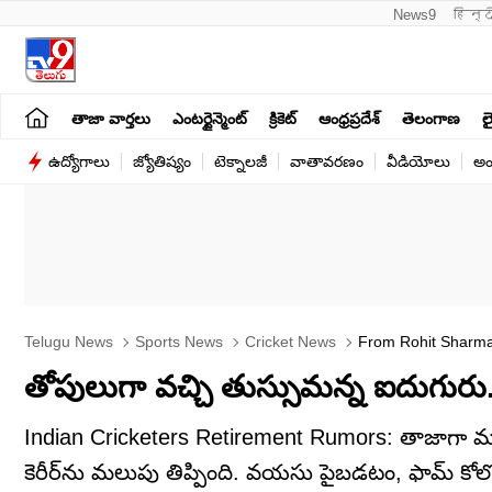
News9
हिन्द
తాజా వార్తలు
ఎంటర్టైన్మెంట్
క్రికెట్
ఆంధ్రప్రదేశ్
తెలంగాణ
లై
ఉద్యోగాలు
జ్యోతిష్యం
టెక్నాలజీ
వాతావరణం
వీడియోలు
అం
Telugu News
Sports News
Cricket News
From Rohit Sharma 
తోపులుగా వచ్చి తుస్సుమన్న ఐదుగురు.. పద
Indian Cricketers Retirement Rumors: తాజాగా మ
కెరీర్‌ను మలుపు తిప్పింది. వయసు పైబడటం, ఫామ్ కో