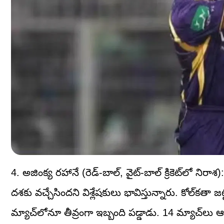
4. అజింక్య రహానే (రెడ్-బాల్, వైట్-బాల్ క్రికెట్‌లో నిరా
దశకు వచ్చేసిందని విశ్లేషకులు భావిస్తున్నారు. కోల్‌కతా జట్
మ్యాచ్‌లోనూ తీవ్రంగా ఇబ్బంది పడ్డాడు. 14 మ్యాచ