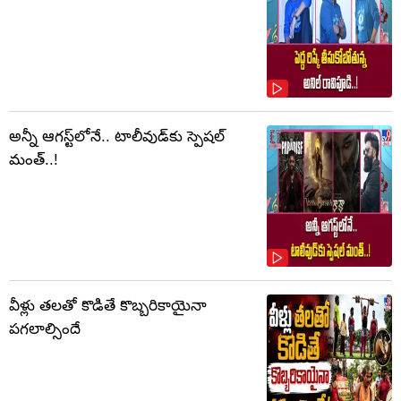
అన్నీ ఆగస్ట్‌లోనే.. టాలీవుడ్‌కు స్పెషల్
మంత్..!
వీళ్లు తలతో కొడితే కొబ్బరికాయైనా
పగలాల్సిందే