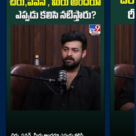
చిరు, పవన్, మీరు అందరూ ఎప్పడు కలిసి