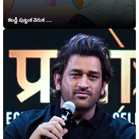
కబడ్డీ పుట్టుక వెనుక .....