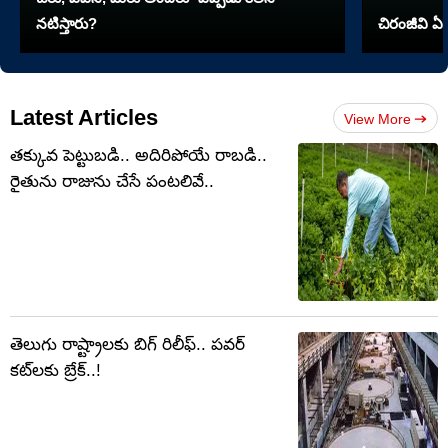
నటిస్తారు?
చిరంజీవి ఏ 
Latest Articles
View More
తక్కువ పెట్టుబడి.. అదిరిపోయే రాబడి..
రైతును రాజును చేసే పంటలివే..
తెలుగు రాష్ట్రాలకు బిగ్ రిలీఫ్.. పవర్
కట్‌లకు బ్రేక్..!