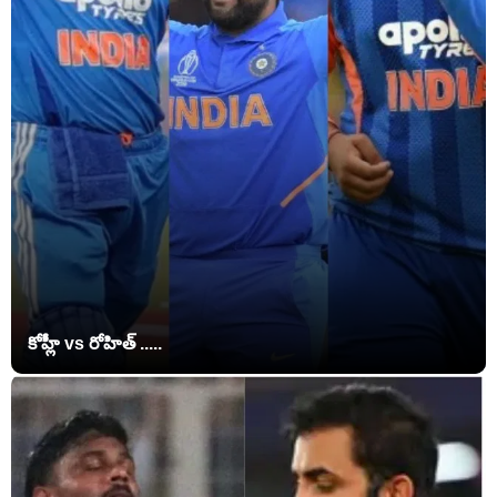
కోహ్లీ vs రోహిత్ .....