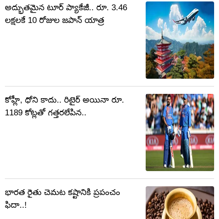
అద్భుతమైన టూర్ ప్యాకేజీ.. రూ. 3.46
లక్షలకే 10 రోజుల జపాన్ యాత్ర
కోహ్లీ, ధోని కాదు.. రిటైర్ అయినా రూ.
1189 కోట్లతో గత్తరలేపిన..
భారత రైతు చెమట కష్టానికి ప్రపంచం
ఫిదా..!