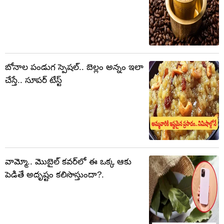
బోనాల పండుగ స్పెషల్.. బెల్లం అన్నం ఇలా
చేస్తే.. సూపర్ టేస్ట్
వామ్మో.. మొబైల్ కవర్‌లో ఈ ఒక్క ఆకు
పెడితే అదృష్టం కలిసొస్తుందా?.