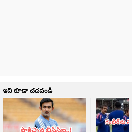
ఇవి కూడా చదవండి