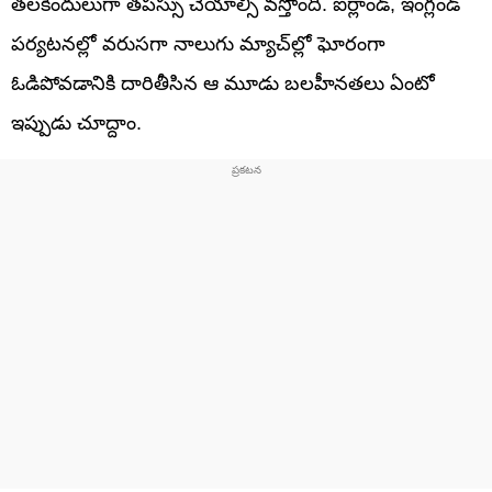
తలకిందులుగా తపస్సు చేయాల్సి వస్తోంది. ఐర్లాండ్, ఇంగ్లండ్
పర్యటనల్లో వరుసగా నాలుగు మ్యాచ్‌ల్లో ఘోరంగా
ఓడిపోవడానికి దారితీసిన ఆ మూడు బలహీనతలు ఏంటో
ఇప్పుడు చూద్దాం.