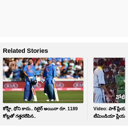
Related Stories
కోహ్లీ, ధోని కాదు.. రిటైర్ అయినా రూ. 1189
Video: పాక్ ప్లేయర
కోట్లతో గత్తరలేపిన..
టీమిండియా ప్లేయర్.