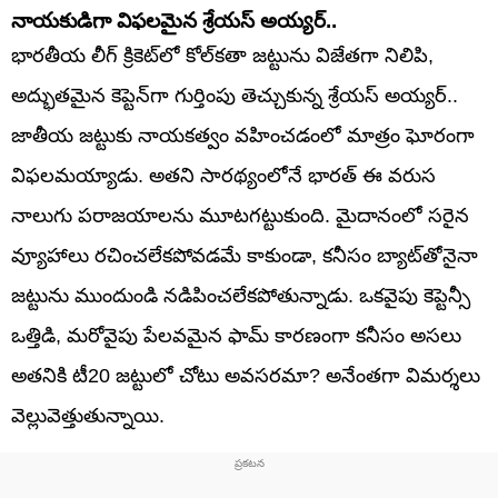
నాయకుడిగా విఫలమైన శ్రేయస్ అయ్యర్..
భారతీయ లీగ్ క్రికెట్‌లో కోల్‌కతా జట్టును విజేతగా నిలిపి,
అద్భుతమైన కెప్టెన్‌గా గుర్తింపు తెచ్చుకున్న శ్రేయస్ అయ్యర్..
జాతీయ జట్టుకు నాయకత్వం వహించడంలో మాత్రం ఘోరంగా
విఫలమయ్యాడు. అతని సారథ్యంలోనే భారత్ ఈ వరుస
నాలుగు పరాజయాలను మూటగట్టుకుంది. మైదానంలో సరైన
వ్యూహాలు రచించలేకపోవడమే కాకుండా, కనీసం బ్యాట్‌తోనైనా
జట్టును ముందుండి నడిపించలేకపోతున్నాడు. ఒకవైపు కెప్టెన్సీ
ఒత్తిడి, మరోవైపు పేలవమైన ఫామ్ కారణంగా కనీసం అసలు
అతనికి టీ20 జట్టులో చోటు అవసరమా? అనేంతగా విమర్శలు
వెల్లువెత్తుతున్నాయి.