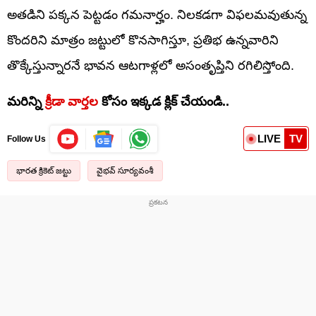
అతడిని పక్కన పెట్టడం గమనార్హం. నిలకడగా విఫలమవుతున్న
కొందరిని మాత్రం జట్టులో కొనసాగిస్తూ, ప్రతిభ ఉన్నవారిని
తొక్కేస్తున్నారనే భావన ఆటగాళ్లలో అసంతృప్తిని రగిలిస్తోంది.
మరిన్ని
క్రీడా వార్తల
కోసం ఇక్కడ క్లిక్ చేయండి..
LIVE
TV
Follow Us
భారత క్రికెట్ జట్టు
వైభవ్ సూర్యవంశీ