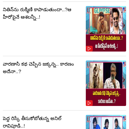
నితిన్‌ను రుక్మిణి కాపాడుతుందా..?ఆ
హీరోపైనే ఆశలన్నీ..!
వారణాసి కథ చెప్పిన జక్కన్న.. కారణం
అదేనా..?
పెద్ద రిస్కే తీసుకోబోతున్న అనిల్
రావిపూడి..!