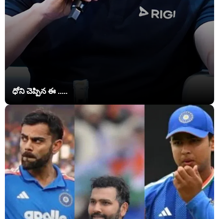
ధోని చెప్పిన ఈ .....