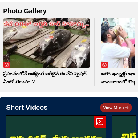
Photo Gallery
ప్రపంచంలోనే అత్యంత ఖరీదైన ఈ చేప స్పెషల్
అరెరె ఇన్నాళ్లు ఇ
ఏంటో తెలుసా..?
వానాకాలంలో కొబ్బరి 
Short Videos
View More