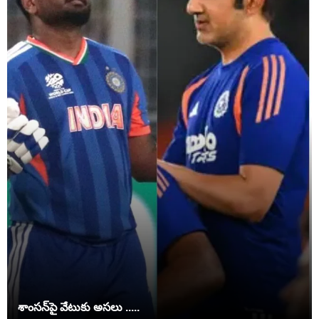
శాంసన్‌పై వేటుకు అసలు .....