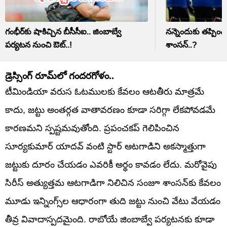
గంభీర్‌కు షాకిచ్చిన బీసీసీఐ.. జింబాబ్వే
నన్నెందుకు తప్పించ
పర్యటన నుంచి ఔట్..!
శాంసన్..?
డ్రెస్సింగ్ రూమ్‌లో గందరగోళం..
టీమిండియా వరుస ఓటములకు కేవలం ఆటతీరు మాత్రమే
కాదు, జట్టు అంతర్గత వాతావరణం కూడా సరిగ్గా లేకపోవడమే
కారణమని స్పష్టమవుతోంది. ప్రపంచకప్ గెలిపించిన
సూర్యకుమార్ యాదవ్ వంటి స్టార్ ఆటగాడిని అకస్మాత్తుగా
జట్టుకు దూరం చేయడం ఎవరికీ అర్థం కావడం లేదు. మరోవైపు
సిరీస్ అత్యుత్తమ ఆటగాడిగా నిలిచిన సంజూ శాంసన్‌కు కేవలం
మూడు ఇన్నింగ్స్‌ల ఆధారంగా తుది జట్టు నుంచి వేటు వేయడం
తీవ్ర వివాదాస్పదమైంది. రాబోయే జింబాబ్వే పర్యటనకు కూడా