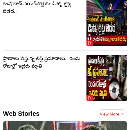
శంషాబాద్ ఎయిర్‌పోర్టుకు డిస్కో లైట్ల
బెడద..
ప్రాణాలు తీస్తున్న లిఫ్ట్‌ ప్రమాదాలు.. రెండు
రోజుల్లో ఇద్దరు మృతి
Web Stories
View More