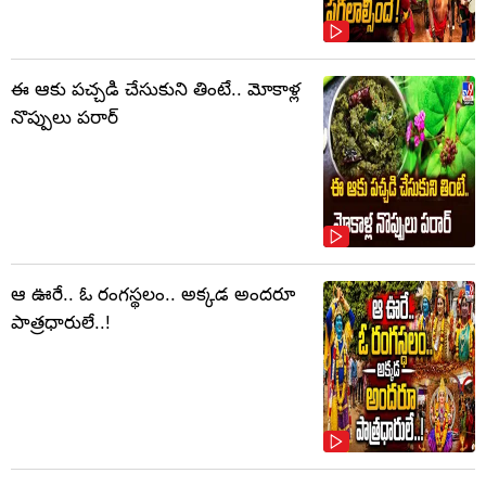
ఈ ఆకు పచ్చడి చేసుకుని తింటే.. మోకాళ్ల
నొప్పులు పరార్‌
ఆ ఊరే.. ఓ రంగస్థలం.. అక్కడ అందరూ
పాత్రధారులే..!