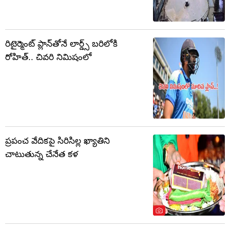
రిటైర్మెంట్ ప్లాన్‌తోనే లార్డ్స్ బరిలోకి
రోహిత్.. చివరి నిమిషంలో
ప్రపంచ వేదికపై సిరిసిల్ల ఖ్యాతిని
చాటుతున్న చేనేత కళ