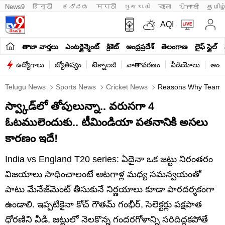
News9
हिन्दी 
ಕನ್ನಡ
मराठी
ગુજરાતી
বাংলা
ਪੰਜਾਬੀ
தமிழ
AQI
తాజా వార్తలు
ఎంటర్టైన్మెంట్
క్రికెట్
ఆంధ్రప్రదేశ్
తెలంగాణ
లైఫ్ స్టైల్
ఉద్యోగాలు
జ్యోతిష్యం
టెక్నాలజీ
వాతావరణం
వీడియోలు
అంతర
Telugu News
Sports News
Cricket News
Reasons Why Team In
స్వ్కాడ్‌లో తోపులున్నా.. వరుసగా 4
ఓటములెందుకు.. టీమిండియా పతనానికి అసలు
కారణం ఇదే!
India vs England T20 series: ఏదైనా ఒక జట్టు నిరంతరం
విజయాలు సాధించాలంటే ఆటగాళ్ల మధ్య సమన్వయంతో
పాటు మేనేజ్‌మెంట్ తీసుకునే నిర్ణయాలు కూడా పారదర్శకంగా
ఉండాలి. ఇప్పటికైనా కోచ్ గౌతమ్ గంభీర్, సెలెక్టర్లు పక్షపాత
ధోరణిని వీడి, జట్టులో నెలకొన్న గందరగోళాన్ని సరిదిద్దకపోతే