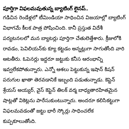
పూర్తిగా విఫలమవుతున్న బ్యాటింగ్ లైనప్..
గడిచిన రెండేళ్లలో టీమిండియా సాధించిన విజయాల్లో బ్యాటింగ్
విభాగమే కీలక పాత్ర పోషించింది. కానీ ప్రస్తుత విదేశీ
పర్యటనలలో మన బ్యాటర్లు పూర్తిగా చేతులెత్తేశారు. క్రీజులోకి
రావడం, పెవిలియన్‌కు క్యూ కట్టడం అన్నట్లుగా సాగుతోంది వారి
ఆటతీరు. ఓపెనర్లు ఇద్దరూ జట్టుకు కనీస ఆరంభాన్ని
ఇవ్వలేకపోతున్నారు. ఎన్నో ఆశలు పెట్టుకున్న ఇషాన్ కిషన్
పరుగుల ఖాతా తెరవడానికే ఇబ్బంది పడుతున్నాడు. కెప్టెన్
శ్రేయస్ అయ్యర్, వైస్ కెప్టెన్ తిలక్ వర్మ బాధ్యతారహితమైన
షాట్లతో వికెట్లను పారేసుకుంటున్నారు. అందరూ కలిసికట్టుగా
విఫలమవడంతో జట్టు భారీ స్కోర్లు సాధించలేక
కుప్పకూలుతోంది.