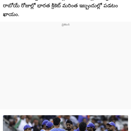
రాబోయే రోజుల్లో భారత క్రికెట్ మరింత ఇబ్బందుల్లో పడటం
ఖాయం.