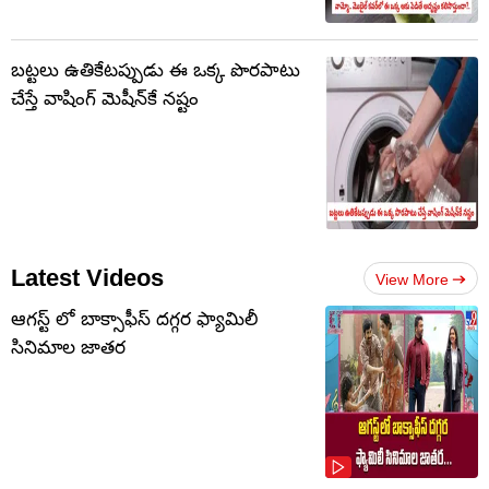
బట్టలు ఉతికేటప్పుడు ఈ ఒక్క పొరపాటు
చేస్తే వాషింగ్ మెషీన్‌కే నష్టం
Latest Videos
View More
ఆగస్ట్ లో బాక్సాఫీస్ దగ్గర ఫ్యామిలీ
సినిమాల జాతర