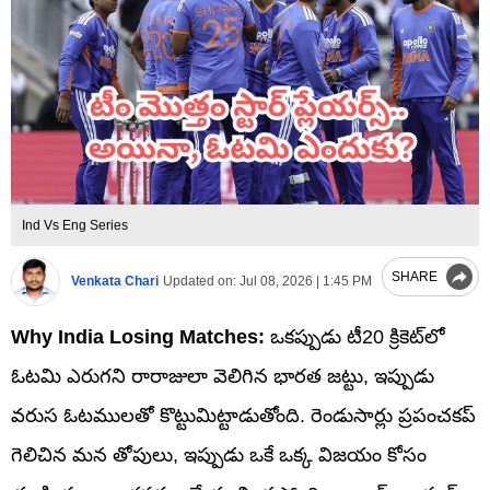
Ind Vs Eng Series
SHARE
Venkata Chari
Updated on:
Jul 08, 2026 | 1:45 PM
Why India Losing Matches:
ఒకప్పుడు టీ20 క్రికెట్‌లో
ఓటమి ఎరుగని రారాజులా వెలిగిన భారత జట్టు, ఇప్పుడు
వరుస ఓటములతో కొట్టుమిట్టాడుతోంది. రెండుసార్లు ప్రపంచకప్
గెలిచిన మన తోపులు, ఇప్పుడు ఒకే ఒక్క విజయం కోసం