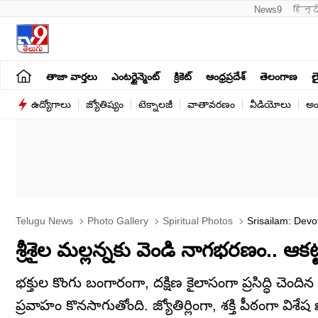
News9
हिन्द
తాజా వార్తలు
ఎంటర్టైన్మెంట్
క్రికెట్
ఆంధ్రప్రదేశ్
తెలంగాణ
లై
ఉద్యోగాలు
జ్యోతిష్యం
టెక్నాలజీ
వాతావరణం
వీడియోలు
అం
Telugu News
Photo Gallery
Spiritual Photos
Srisailam: Dev
శ్రీశైల మల్లన్నకు వెండి నాగభరణం.. ఆ
భక్తుల కొంగు బంగారంగా, దక్షిణ కైలాసంగా ప్రసిద్ధి చెం
ప్రవాహం కొనసాగుతోంది. జ్యోతిర్లింగా, శక్తి పీఠంగా విశ