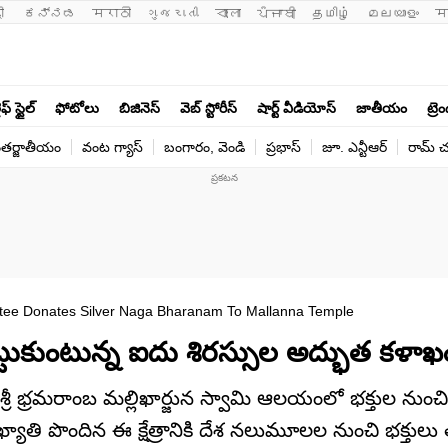
ी 
ಕನ್ನಡ
मराठी
ગુજરાતી
বাংলা
ਪੰਜਾਬੀ
தமிழ்
മലയാളം
म
ఫ్ స్టైల్
ఫోటోలు
బిజినెస్
వెబ్ స్టోరీస్
షార్ట్ వీడియోస్
జాతీయం
ట్రె
తర్జాతీయం
వంట గ్యాస్
బంగారం, వెండి
ప్రభాస్
జూ. ఎన్టీఆర్
రామ్ చ‌
otee Donates Silver Naga Bharanam To Mallanna Temple
కట్టుకుంటున్న ఐదు శిరస్సుల అద్భుత కళా
దిన శ్రీ భ్రమరాంబ మల్లిఖార్జున స్వామి ఆలయంలో భక్తుల నుం
ేష ఖ్యాతి పొందిన ఈ క్షేత్రానికి దేశ నలుమూలల నుంచి భక్తుల