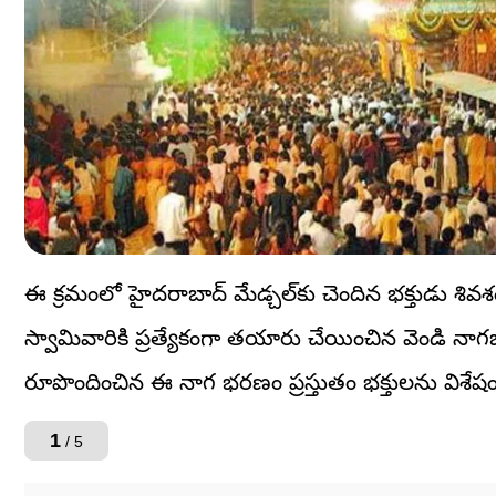
ఈ క్రమంలో హైదరాబాద్‌ మేడ్చల్‌కు చెందిన భక్తుడు శివశం
స్వామివారికి ప్రత్యేకంగా తయారు చేయించిన వెండి 
రూపొందించిన ఈ నాగ భరణం ప్రస్తుతం భక్తులను విశేషం
1
/ 5