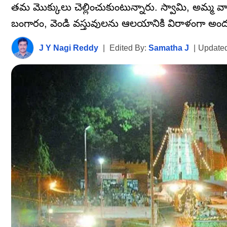
తమ మొక్కులు చెల్లించుకుంటున్నారు. స్వామి, అమ్మ వార
బంగారం, వెండి వస్తువులను ఆలయానికి విరాళంగా అందజే
J Y Nagi Reddy
|
Edited By:
Samatha J
|
Updated