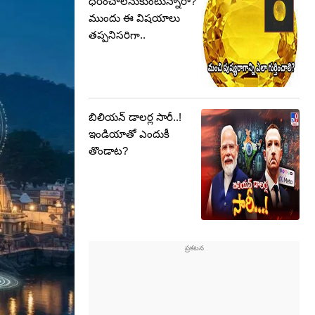
ధరించాలనుకుంటున్నారా?
ముందు ఈ విషయాలు
తప్పనిసరిగా..
బిలియన్ డాలర్ల సారీ..!
ఇండియాతో ఎందుకీ
తొండాట?