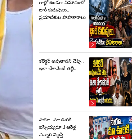
గాల్లో ఉండగా విమానంలో
భారీ కుదుపులు..
ప్రయాణికుల హాహాకారాలు
కలెక్టర్‌ అవుతానని చెప్పి..
ఇలా చేశావేంటి తల్లీ..
సారూ.. మా ఊరికి
బస్సెయ్యరూ..! ఆరేళ్ల
చిన్నారి విజ్ఞప్తి