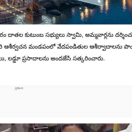
తల కుటుంబ సభ్యులు స్వామి, అమ్మవార్లను దర్శించుకు
రి ఆశీర్వచన మండపంలో వేదపండితుల ఆశీర్వాదాలను పొ
ాలు, లడ్డూ ప్రసాదాలను అందజేసి సత్కరించారు.