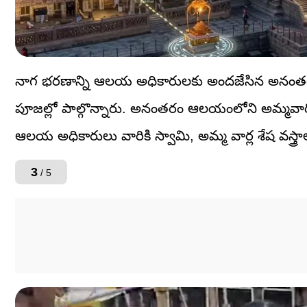
నాగ భరణాన్ని ఆలయ అధికారులకు అందజేసిన అనంతరం దా
పూజల్లో పాల్గొన్నారు. అనంతరం ఆలయంలోని అమ్మవా
ఆలయ అధికారులు వారికి స్వామి, అమ్మ వార్ల శేష వస్త్ర
3
/ 5