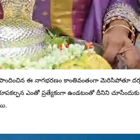
పొందించిన ఈ నాగభరణం కాంతివంతంగా మెరిసిపోతూ దర్శ
్పకళ, రూపకల్పన ఎంతో ప్రత్యేకంగా ఉండటంతో దీనిని చూసేందుకు
యి.