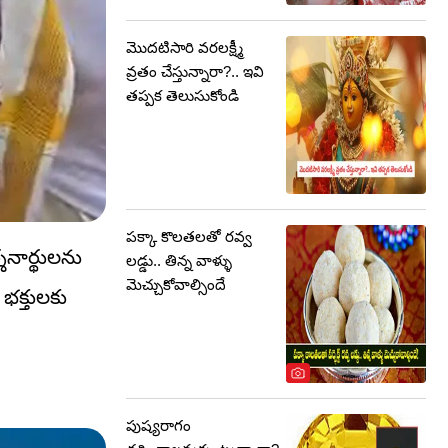
మొదటిసారి వరలక్ష్మీ
వ్రతం చేస్తున్నారా?.. ఇవి
తప్పక తెలుసుకోండి
పక్కా కొలతలతో రవ్వ
నార్థులను
లడ్డు.. తిన్న వాళ్ళు
మెచ్చుకోవాల్సిందే
 భక్తులకు
పుష్యరాగం