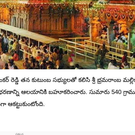
కర్ రెడ్డి తన కుటుంబ సభ్యులతో కలిసి శ్రీ భ్రమరాంబ మల్లిక
నాగభరణాన్ని ఆలయానికి బహూకరించారు. సుమారు 540 గ్రా
గా ఆకట్టుకుంటోంది.