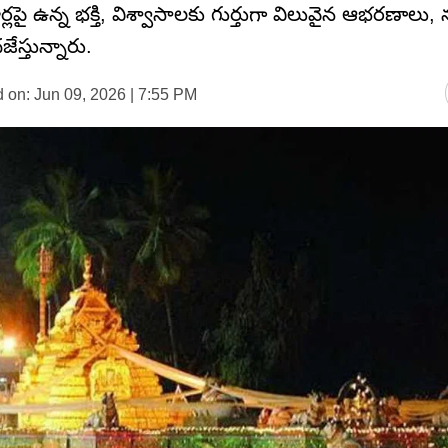
్లపై ఉన్న భక్తి, విశ్వాసాలకు గుర్తుగా విలువైన ఆభరణాలు,
స్తున్నారు.
 on:
Jun 09, 2026 | 7:55 PM