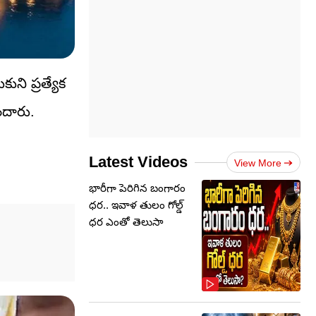
ని ప్రత్యేక
ందారు.
Latest Videos
View More
భారీగా పెరిగిన బంగారం
ధర.. ఇవాళ తులం గోల్డ్‌
ధర ఎంతో తెలుసా