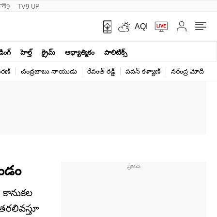
नी9
TV9-UP
AQI
ండింగ్
హెల్త్‌
క్రైమ్
ఆధ్యాత్మికం
పాలిటిక్స్‌
ర‌ణ్‌
చంద్రబాబు నాయుడు
రేవంత్ రెడ్డి
పవన్ కళ్యాణ్
నరేంద్ర మోదీ
క
ఖండం
చి కానుకల
ు తరలివస్తూ