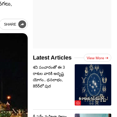
 నగలు,
SHARE
Latest Articles
View More
శని సంచారంతో ఈ 3
రాశుల వారికి అదృష్ట
యోగం.. ధనలాభం,
కెరీర్‌లో పుర
రీ సర్వే మహిళా ప్రాణం