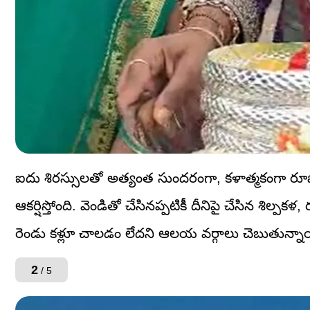
ఐదు శిరస్సులతో అత్యంత సుందరంగా, కళాత్మకంగా రూ
ఆకర్షిస్తోంది. వెండితో చేసినప్పటికీ దీనిపై చేసిన శిల
రెండు కళ్లూ చాలడం లేదని ఆలయ వర్గాలు చెబుతున్నా
2
/ 5