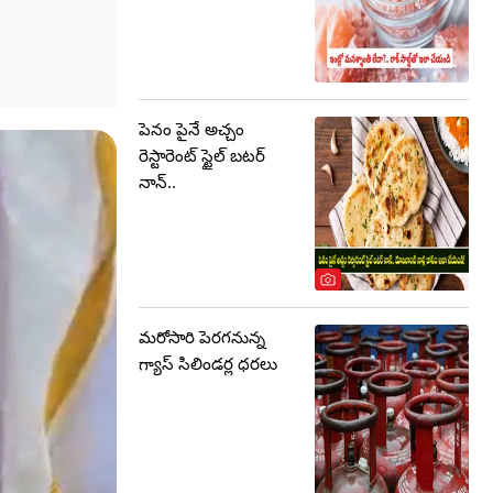
పెనం పైనే అచ్చం
రెస్టారెంట్ స్టైల్ బటర్
నాన్..
మరోసారి పెరగనున్న
గ్యాస్ సిలిండర్ల ధరలు