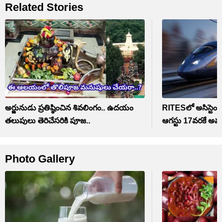
Related Stories
అర్జునుడు ప్రతిష్ఠించిన శివలింగం.. ఉదయం
RITESలో అసిస్టెంట్
తలుపులు తెరిచేసరికి పూజ..
ఆగస్టు 17వరకే అవ
Photo Gallery