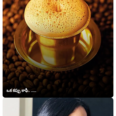
ఒక కప్పు కాఫీ.. .....