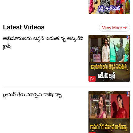
Latest Videos
View More
అభిమానులను టెన్షన్‌ పెడుతున్న అక్కినేని
క్లాష్‌
గ్లామర్ గేరు మార్చిన రాశీఖన్నా