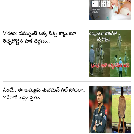
Video: దమ్ముంటే ఒక్క సిక్స్ కొట్టంటూ
రెచ్చగొట్టిన పాక్ దిగ్గజం..
ఏంటీ.. ఈ అమ్మడు శుభమన్ గిల్ సోదరా..
? హీరోయిన్లు సైతం..