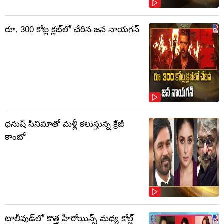
రూ. 300 కోట్ల క్లబ్‌లో చేరిన జన నాయగన్
ధనుష్ సినిమాతో మళ్లీ కలుస్తున్న క్రేజీ
కాంబో
టాలీవుడ్‌లో కొత్త హీరోయిన్స్ మధ్య కోల్డ్