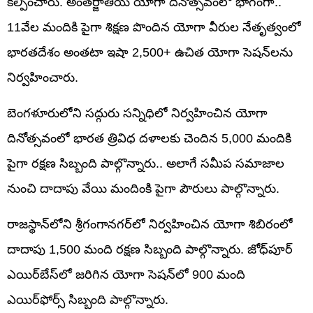
కల్పించారు. అంతర్జాతీయ యోగా దినోత్సవంలో భాగంగా..
11వేల మందికి పైగా శిక్షణ పొందిన యోగా వీరుల నేతృత్వంలో
భారతదేశం అంతటా ఇషా 2,500+ ఉచిత యోగా సెషన్‌లను
నిర్వహించారు.
బెంగళూరులోని సద్గురు సన్నిధిలో నిర్వహించిన యోగా
దినోత్సవంలో భారత త్రివిధ దళాలకు చెందిన 5,000 మందికి
పైగా రక్షణ సిబ్బంది పాల్గొన్నారు.. అలాగే సమీప సమాజాల
నుంచి దాదాపు వేయి మందింకి పైగా పౌరులు పాల్గొన్నారు.
రాజస్థాన్‌లోని శ్రీగంగానగర్‌లో నిర్వహించిన యోగా శిబిరంలో
దాదాపు 1,500 మంది రక్షణ సిబ్బంది పాల్గొన్నారు. జోధ్‌పూర్
ఎయిర్‌బేస్‌లో జరిగిన యోగా సెషన్‌లో 900 మంది
ఎయిర్‌ఫోర్స్ సిబ్బంది పాల్గొన్నారు.