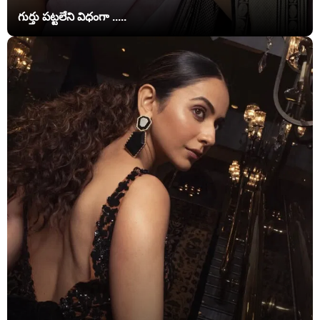
గుర్తు పట్టలేని విధంగా .....