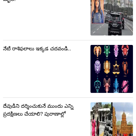
నేటి రాశిఫలాలు ఇక్కడ చదవండి..
దేవుడిని దర్శించుకునే ముందు ఎన్ని
ప్రదక్షిణలు చేయాలి? పురాణాల్లో