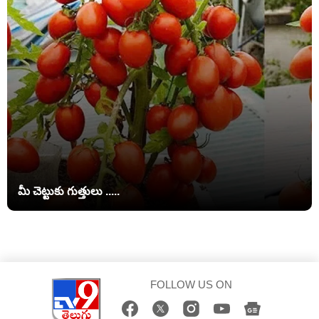
మీ చెట్టుకు గుత్తులు .....
FOLLOW US ON