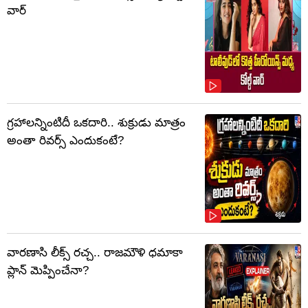
వార్
గ్రహాలన్నింటిదీ ఒకదారి.. శుక్రుడు మాత్రం
అంతా రివర్స్ ఎందుకంటే?
వారణాసి లీక్స్ రచ్చ.. రాజమౌళి ధమాకా
ప్లాన్ మెప్పించేనా?