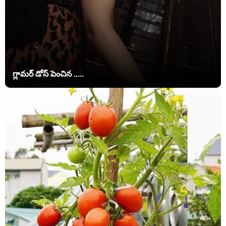
గ్లామర్ డోస్ పెంచిన .....