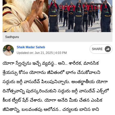
Sadhguru
Shaik Madar Saheb
SHARE
Updated on:
Jun 21, 2025 | 4:03 PM
యోగా స్వేచ్ఛను ఇచ్చే వ్యవస్థ.. అని.. శారీరక, మానసిక
శ్రేయస్సు కోసం యోగాను జీవితంలో భాగం చేసుకోవాలని
సద్గురు జగ్గీ వాసుదేవ్ పిలుపునిచ్చారు. అంతర్జాతీయ యోగా
దినోత్సవాన్ని పురస్కరించుకుని సద్గురు జగ్గీ వాసుదేవ్ ఎక్స్‌లో
కీలక ట్వీట్ షేర్ చేశారు. యోగా అనేది మీకు చేతన ఎంపిక
జీవితాన్ని, బలవంతపు ఆలోచన.. చర్యలకు బానిస కాని