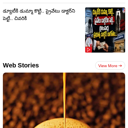
డ్యూటీకి డుమ్మా కొట్టి.. ప్రైవేటు డాక్టర్‌ని
పెట్టి.. చివరికి
Web Stories
View More