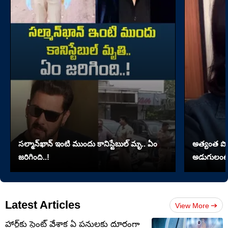
సల్మాన్‌ఖాన్‌ ఇంటి ముందు కానిస్టేబుల్‌ మృ.. ఏం
అత్యంత పొడవై
జరిగింది..!
అడుగులంటే
Latest Articles
View More
హార్ట్‌కు స్టెంట్ వేశాక ఏ పనులకు దూరంగా