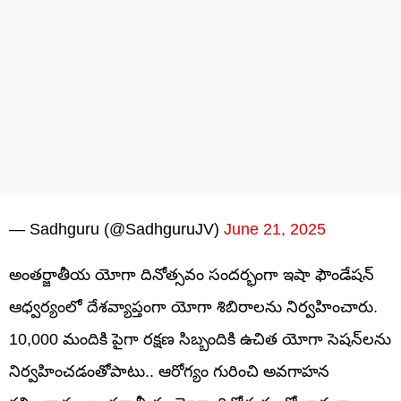
— Sadhguru (@SadhguruJV)
June 21, 2025
అంతర్జాతీయ యోగా దినోత్సవం సందర్భంగా ఇషా ఫౌండేషన్
ఆధ్వర్యంలో దేశవ్యాప్తంగా యోగా శిబిరాలను నిర్వహించారు.
10,000 మందికి పైగా రక్షణ సిబ్బందికి ఉచిత యోగా సెషన్‌లను
నిర్వహించడంతోపాటు.. ఆరోగ్యం గురించి అవగాహన