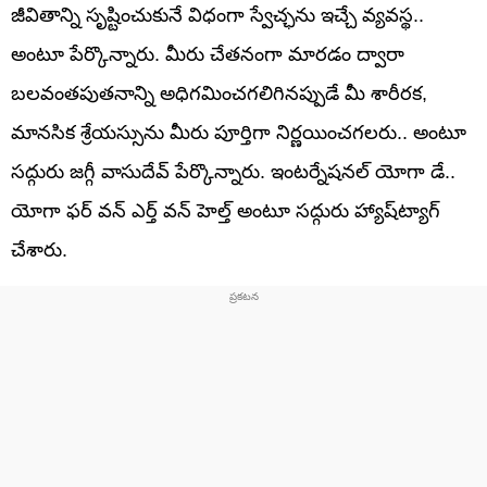
జీవితాన్ని సృష్టించుకునే విధంగా స్వేచ్ఛను ఇచ్చే వ్యవస్థ..
అంటూ పేర్కొన్నారు. మీరు చేతనంగా మారడం ద్వారా
బలవంతపుతనాన్ని అధిగమించగలిగినప్పుడే మీ శారీరక,
మానసిక శ్రేయస్సును మీరు పూర్తిగా నిర్ణయించగలరు.. అంటూ
సద్గురు జగ్గీ వాసుదేవ్ పేర్కొన్నారు. ఇంటర్నేషనల్ యోగా డే..
యోగా ఫర్ వన్ ఎర్త్ వన్ హెల్త్ అంటూ సద్గురు హ్యాష్‌ట్యాగ్
చేశారు.