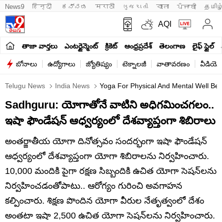
News9
हिन्दी 
ಕನ್ನಡ
मराठी
ગુજરાતી
বাংলা
ਪੰਜਾਬੀ
தமிழ
AQI
తాజా వార్తలు
ఎంటర్టైన్మెంట్
క్రికెట్
ఆంధ్రప్రదేశ్
తెలంగాణ
లైఫ్ స్టైల్
బోనాలు
ఉద్యోగాలు
జ్యోతిష్యం
టెక్నాలజీ
వాతావరణం
వీడియో
Telugu News
India News
Yoga For Physical And Mental Well Be
Sadhguru: యోగాతోనే వాటిని అధిగమించగలం..
ఇషా ఫౌండేషన్ ఆధ్వర్యంలో దేశవ్యాప్తంగా శిబిరాలు
అంతర్జాతీయ యోగా దినోత్సవం సందర్భంగా ఇషా ఫౌండేషన్
ఆధ్వర్యంలో దేశవ్యాప్తంగా యోగా శిబిరాలను నిర్వహించారు.
10,000 మందికి పైగా రక్షణ సిబ్బందికి ఉచిత యోగా సెషన్‌లను
నిర్వహించడంతోపాటు.. ఆరోగ్యం గురించి అవగాహన
కల్పించారు. శిక్షణ పొందిన యోగా వీరుల నేతృత్వంలో దేశం
అంతటా ఇషా 2,500 ఉచిత యోగా సెషన్‌లను నిర్వహించారు.