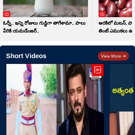
ఓర్నీ.. ఇన్ని రోజులు గుడ్డిగా తాగేశామా.. పాలు
అరకిలో మటన్, పాలు 
వీరికి యమడేంజర్..
తింటే ఎముకలు ఉక
Short Videos
View More