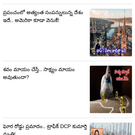
ప్రపంచంలో అత్యంత సంపన్నులున్న దేశం
ఇదే.. అమెరికా కూడా వెనుకే!
శవం మాయం చేస్తే.. సాక్ష్యం మాయం
అవుతుందా?
ఘోర రోడ్డు ప్రమాదం.. ట్రాఫిక్‌ DCP కుమార్తె
మృతి!