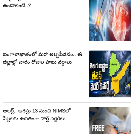
ఉండాలంటే..?
బంగాళాఖాతంలో మరో అల్పపీడనం.. ఈ
జిల్లాల్లో వారం రోజుల పాటు వర్షాలు
అలర్ట్.. ఆగస్టు 13 నుంచి NIMSలో
పిల్లలకు ఉచితంగా హార్ట్ సర్జరీలు