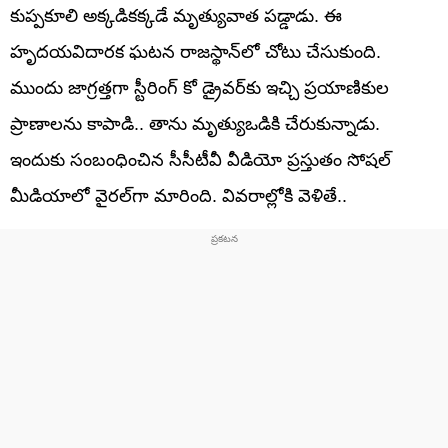
కుప్పకూలి అక్కడికక్కడే మృత్యువాత పడ్డాడు. ఈ
హృదయవిదారక ఘటన రాజస్థాన్‌లో చోటు చేసుకుంది.
ముందు జాగ్రత్తగా స్టీరింగ్‌ కో డ్రైవర్‌కు ఇచ్చి ప్రయాణికుల
ప్రాణాలను కాపాడి.. తాను మృత్యుఒడికి చేరుకున్నాడు.
ఇందుకు సంబంధించిన సీసీటీవీ వీడియో ప్రస్తుతం సోషల్
మీడియాలో వైరల్‌గా మారింది. వివరాల్లోకి వెళితే..