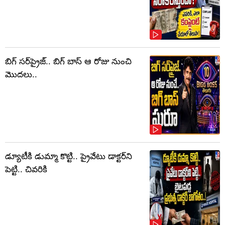
బిగ్ సర్‌ప్రైజ్‌.. బిగ్ బాస్‌ ఆ రోజు నుంచి
మొదలు..
డ్యూటీకి డుమ్మా కొట్టి.. ప్రైవేటు డాక్టర్‌ని
పెట్టి.. చివరికి