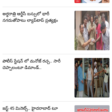
అర్ధరాత్రి ఆర్టీసీ బస్సులో భారీ
నగదుతోపాటు ల్యాప్‌టాప్ ప్రత్యక్షం
పోలీస్ స్టేషన్ లో మనోజ్ రచ్చ.. సారీ
చెప్పాలంటూ డిమాండ్..
జస్ట్‌ 45 మినెట్స్.. హైదరాబాద్‌ టూ