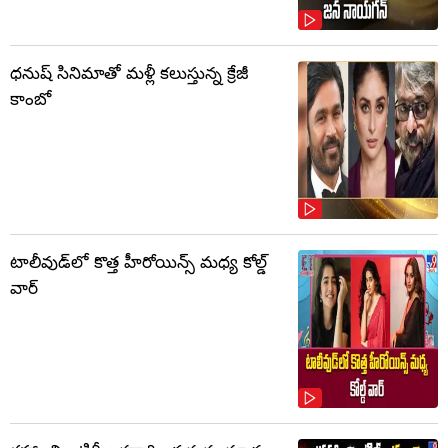
ధనుష్ సినిమాతో మళ్లీ కలుస్తున్న క్రేజీ
కాంబో
టాలీవుడ్‌లో కొత్త హీరోయిన్స్ మధ్య కోల్డ్
వార్