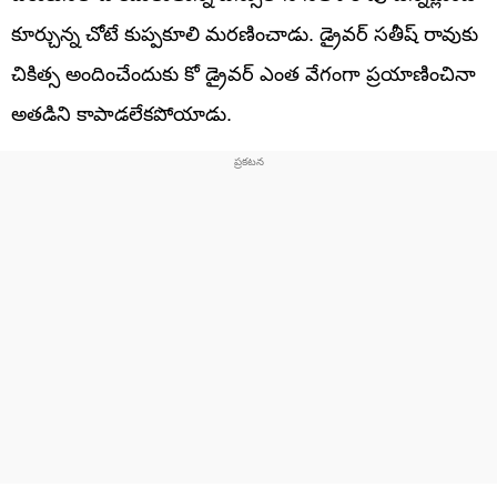
కూర్చున్న చోటే కుప్పకూలి మరణించాడు. డ్రైవర్‌ సతీష్‌ రావుకు
చికిత్స అందించేందుకు కో డ్రైవర్‌ ఎంత వేగంగా ప్రయాణించినా
అతడిని కాపాడలేకపోయాడు.