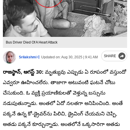
Bus Driver Died Of A Heart Attack
SHARE
Srilakshmi C
Updated on:
Aug 30, 2025 | 9:41 AM
రాజస్థాన్‌, ఆగస్ట్‌ 30:
మృత్యువు ఎప్పుడు ఏ రూపంలో వస్తుందో
ఎవ్వరూ ఊహించలేరు. తాజాగా అటువంటి ఘటనే చోటు
చేసుకుంది. ఓ వ్యక్తి ప్రయాణికులతో వెళ్తున్న బస్సును
నడుపుతున్నాడు. అంతలో ఏదో నలతగా అనిపించింది. అంతే
పక్కనే ఉన్న కో-డ్రైవర్‌ను పిలిచి, డ్రైవింగ్‌ చేయమని చెప్పి,
అతడు పక్కనే కూర్చున్నాడు. అంతలోనే ఒక్కసారిగా అతడు