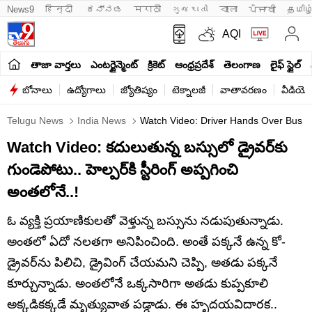
News9
हिन्दी 
ಕನ್ನಡ
मराठी
ગુજરાતી
বাংলা
ਪੰਜਾਬੀ
தமிழ
AQI
తాజా వార్తలు
ఎంటర్టైన్మెంట్
క్రికెట్
ఆంధ్రప్రదేశ్
తెలంగాణ
లైఫ్ స్టైల్
బోనాలు
ఉద్యోగాలు
జ్యోతిష్యం
టెక్నాలజీ
వాతావరణం
వీడియో
Telugu News
India News
Watch Video: Driver Hands Over Bus Co
Watch Video: కదులుతున్న బస్సులో డ్రైవర్‌కు
గుండెపోటు.. హెల్పర్‌కి స్టీరింగ్‌ అప్పగించి
అంతలోనే..!
ఓ వ్యక్తి ప్రయాణికులతో వెళ్తున్న బస్సును నడుపుతున్నాడు.
అంతలో ఏదో నలతగా అనిపించింది. అంతే పక్కనే ఉన్న కో-
డ్రైవర్‌ను పిలిచి, డ్రైవింగ్‌ చేయమని చెప్పి, అతడు పక్కనే
కూర్చున్నాడు. అంతలోనే ఒక్కసారిగా అతడు కుప్పకూలి
అక్కడికక్కడే మృత్యువాత పడ్డాడు. ఈ హృదయవిదారక..