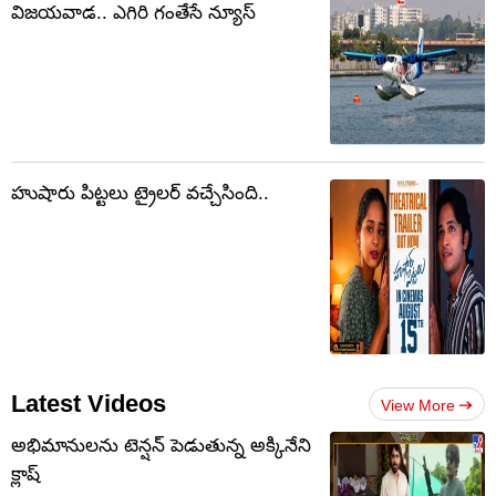
విజయవాడ.. ఎగిరి గంతేసే న్యూస్
హుషారు పిట్టలు ట్రైలర్ వచ్చేసింది..
Latest Videos
View More
అభిమానులను టెన్షన్‌ పెడుతున్న అక్కినేని
క్లాష్‌