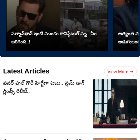
సల్మాన్‌ఖాన్‌ ఇంటి ముందు కానిస్టేబుల్‌ మృ.. ఏం
అత్యంత పొడవై
జరిగింది..!
అడుగులంటే
Latest Articles
View More
పవర్ ఫుల్ గౌరీ హెగ్డేగా టబు.. స్లమ్ డాగ్
గ్లింప్స్ రిలీజ్..