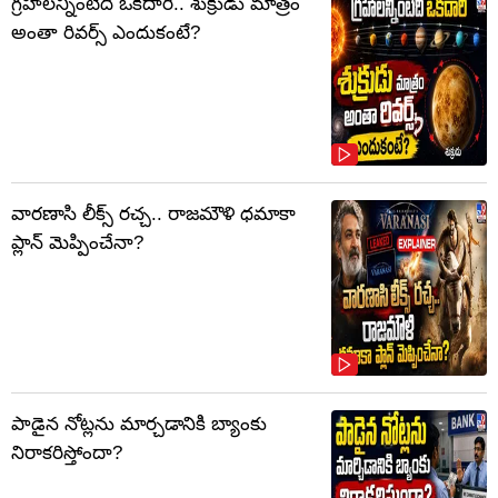
గ్రహాలన్నింటిదీ ఒకదారి.. శుక్రుడు మాత్రం
అంతా రివర్స్ ఎందుకంటే?
వారణాసి లీక్స్ రచ్చ.. రాజమౌళి ధమాకా
ప్లాన్ మెప్పించేనా?
పాడైన నోట్లను మార్చడానికి బ్యాంకు
నిరాకరిస్తోందా?