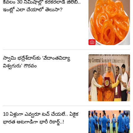
కేవలం 30 నిమిషాల్లో కరకరలాడే జిలేబీ..
ఇంట్లో ఎలా చేయాలో తెలుసా?
స్వామి భద్రేశ్‌దాస్‌కు ‘వేదాంతవిద్యా
విశ్వగురు’ గౌరవం
10 ఏళ్లుగా ఎవ్వరూ టచ్ చేయలే.. ఏకైక
భారత ఆటగాడిగా భారీ రికార్డ్..!