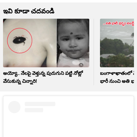
ఇవి కూడా చదవండి
అయ్యో.. నేలపై వెళ్తున్న పురుగుని పట్టి నోట్లో
బంగాళాఖాతంలో ఏర్
వేసుకున్న చిన్నారి!
భారీ నుంచి అతి భార