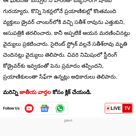
ఈ ఘటనతో బస్సులోని వారంతా ఒక్కసారిగా షాక్‌కు
గురయ్యారు. కొన్ని సెకన్లలోనే ప్రయాణికుల్లో కొంతమంది
వ్యక్తులు డ్రైవర్ చాంబర్‌లోకి వచ్చి సతీశ్‌ రావును ఎత్తుకుని,
ఆసుపత్రికి తరలించారు. కానీ అప్పటికే ఆయన మరణించినట్లు
వైద్యులు ప్రకటించారు. సైలెంట్ స్ట్రోక్‌ వల్లనే సతీశ్‌రావు మృతి
చెందినట్లు వైద్యులు తెలిపారు. చివరి నిమిషంలో స్టీరింగ్‌
కోడ్రైవర్‌కు ఇవ్వడంతో పెను ప్రమాదం తప్పిందని,
ప్రయాణికులంతా సేఫ్‌గా ఉన్నట్లు అధికారులు తెలిపారు.
మరిన్ని
జాతీయ వార్తల
కోసం క్లిక్‌ చేయండి.
LIVE
TV
Follow Us