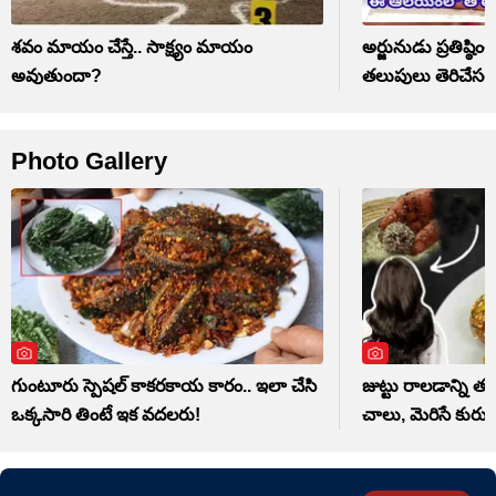
శవం మాయం చేస్తే.. సాక్ష్యం మాయం
అర్జునుడు ప్రతిష్ఠ
అవుతుందా?
తలుపులు తెరిచేసరి
Photo Gallery
గుంటూరు స్పెషల్ కాకరకాయ కారం.. ఇలా చేసి
జుట్టు రాలడాన్ని తగ్
ఒక్కసారి తింటే ఇక వదలరు!
చాలు, మెరిసే కురుల