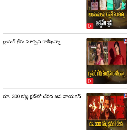
గ్లామర్ గేరు మార్చిన రాశీఖన్నా
రూ. 300 కోట్ల క్లబ్‌లో చేరిన జన నాయగన్