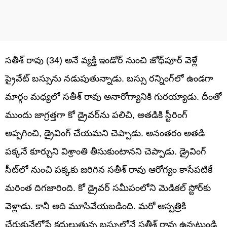
సతీశ్‌ రావు (34) అనే వ్యక్తి ఇండోర్‌ నుంచి జోధ్‌పూర్‌ వెళ్లే
ప్రైవేట్‌ బస్సును నడుపుతున్నాడు. బస్సు రన్నింగ్‌లో ఉండగా
మార్గం మధ్యలో సతీశ్‌ రావు అనారోగ్యానికి గురయ్యాడు. దీంతో
ముందు జాగ్రత్తగా కో డ్రైవర్‌ను పలిచి, అతడికి స్టీరింగ్‌
అప్పగించి, డ్రైవింగ్‌ చేయమని చెప్పాడు. అనంతరం అతడి
పక్కనే కూర్చుని విశ్రాంతి తీసుకుంటానని చెప్పాడు. డ్రైవింగ్‌
సీట్‌లో నుంచి పక్కకు జరిగిన సతీశ్‌ రావు ఆరోగ్యం కాసేపటికే
మరింత దిగజారింది. కో డ్రైవర్ సమీపంలోని మెడికల్ స్టోర్‌కు
వెళ్లాడు. కానీ అది మూసివేయబడింది. మరో ఆస్పత్రికి
చేరుకునేలోపే కదులుతున్న బస్సులోనే సతీశ్‌ రావు ఉన్నట్లుండి