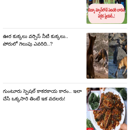
ఊర కుక్కలు వర్సెస్ నీటి కుక్కలు..
పోరులో గెలుపు ఎవరిది..?
గుంటూరు స్పెషల్ కాకరకాయ కారం.. ఇలా
చేసి ఒక్కసారి తింటే ఇక వదలరు!