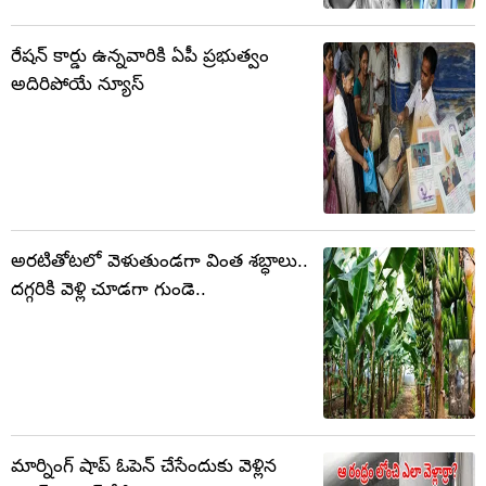
రేషన్ కార్డు ఉన్నవారికి ఏపీ ప్రభుత్వం
అదిరిపోయే న్యూస్
అరటితోటలో వెళుతుండగా వింత శబ్ధాలు..
దగ్గరికి వెళ్లి చూడగా గుండె..
మార్నింగ్ షాప్ ఓపెన్ చేసేందుకు వెళ్లిన