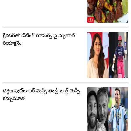
క్రికెటర్‏తో డేటింగ్ రూమర్స్ పై మృణాల్
రియాక్షన్..
దిగ్గజ ఫుట్‌బాలర్ మెస్సీ తండ్రి జార్జ్ మెస్సీ
కన్నుమూత