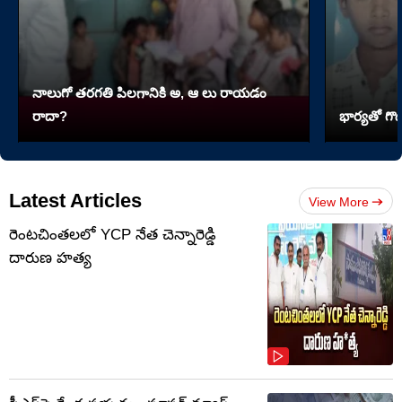
నాలుగో త‌ర‌గతి పిలగానికి అ, ఆ లు రాయ‌డం
రాదా?
భార్యతో గొడ
Latest Articles
View More
రెంటచింతలలో YCP నేత చెన్నారెడ్డి
దారుణ హత్య