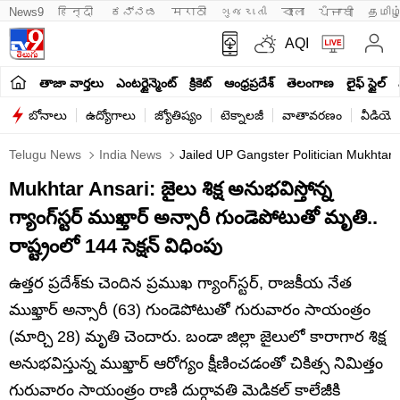
News9
हिन्दी 
ಕನ್ನಡ
मराठी
ગુજરાતી
বাংলা
ਪੰਜਾਬੀ
தமிழ
AQI
తాజా వార్తలు
ఎంటర్టైన్మెంట్
క్రికెట్
ఆంధ్రప్రదేశ్
తెలంగాణ
లైఫ్ స్టైల్
బోనాలు
ఉద్యోగాలు
జ్యోతిష్యం
టెక్నాలజీ
వాతావరణం
వీడియో
Telugu News
India News
Jailed UP Gangster Politician Mukhtar A
Mukhtar Ansari: జైలు శిక్ష అనుభవిస్తోన్న
గ్యాంగ్‌స్టర్‌ ముఖ్తార్‌ అన్సారీ గుండెపోటుతో మృతి..
రాష్ట్రంలో 144 సెక్షన్‌ విధింపు
ఉత్తర ప్రదేశ్‌కు చెందిన ప్రముఖ గ్యాంగ్‌స్టర్‌, రాజకీయ నేత
ముఖ్తార్‌ అన్సారీ (63) గుండెపోటుతో గురువారం సాయంత్రం
(మార్చి 28) మృతి చెందారు. బండా జిల్లా జైలులో కారాగార శిక్ష
అనుభవిస్తున్న ముఖ్తార్‌ ఆరోగ్యం క్షీణించడంతో చికిత్స నిమిత్తం
గురువారం సాయంత్రం రాణి దుర్గావతి మెడికల్ కాలేజీకి