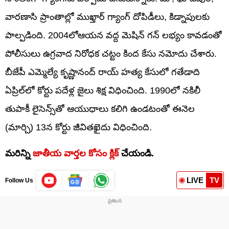
వారణాసి ప్రాంతాల్లో ముఖ్తార్‌ గ్యాంగ్‌ దోపిడీలు, కిడ్నాపులకు
పాల్పడింది. 2004లోఆయన వద్ద మెషిన్‌ గన్‌ లభ్యం కావడంతో
పోలీసులు ఉగ్రవాద నిరోధక చట్టం కింద కేసు నమోదు చేశారు.
బీజేపీ ఎమ్మెల్యే కృష్ణానంద్‌ రాయ్‌ హత్య కేసులో గతేడాది
ఏప్రిల్‌లో కోర్టు పదేళ్ల జైలు శిక్ష విధించింది. 1990లో నకిలీ
తుపాకీ లైసెన్స్‌తో ఆయుధాలు కలిగి ఉండటంతో ఈనెల
(మార్చి) 13న కోర్టు జీవితఖైదు విధించింది.
మరిన్ని
జాతీయ వార్తల కోసం క్లిక్‌
చేయండి.
LIVE
TV
Follow Us