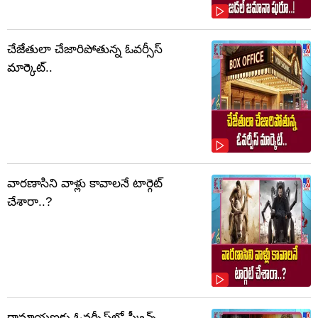
చేజేతులా చేజారిపోతున్న ఓవర్సీస్
మార్కెట్..
వారణాసిని వాళ్లు కావాలనే టార్గెట్
చేశారా..?
రామాయణకు ఓవర్సీస్‌లో స్క్రీన్స్