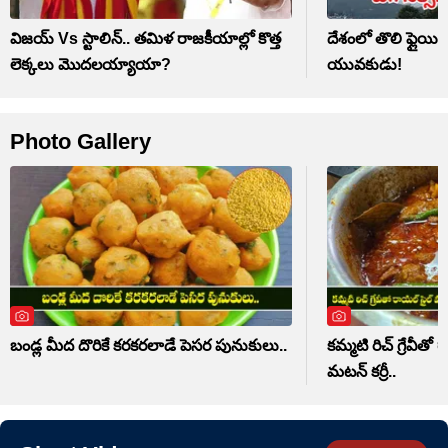
విజయ్ Vs స్టాలిన్.. తమిళ రాజకీయాల్లో కొత్త
దేశంలో తొలి ఫ్లైయి
లెక్కలు మొదలయ్యాయా?
యువకుడు!
Photo Gallery
బండ్ల మీద దొరికే కరకరలాడే పెసర పునుకులు..
కమ్మటి రిచ్ గ్రేవీ
మటన్ కర్రీ..