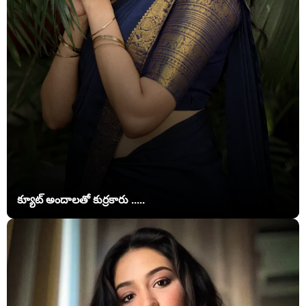
క్యూట్ అందాలతో కుర్రకారు .....