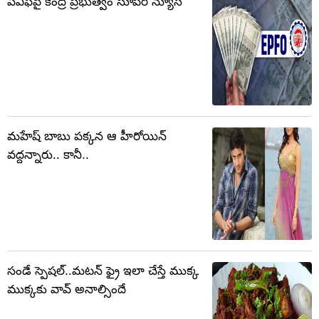
పీఎఫ్‌పై కేంద్ర ప్రభుత్వం సూపర్ న్యూస్
మహేష్ బాబు పక్కన ఆ హీరోయిన్
వద్దన్నారు.. కానీ..
సండే స్పెషల్..మటన్ ఫ్రై ఇలా చేస్తే ముక్క
ముక్కకు వావ్ అనాల్సిందే