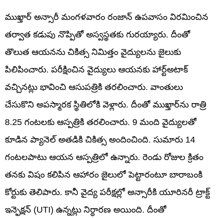
ముఖ్తార్‌ అన్సారీ మంగళవారం రంజాన్‌ ఉపవాసం విరమించిన
తర్వాత కడుపు నొప్పితో అస్వస్థతకు గురయ్యారు. దీంతో
తొలుత ఆయనను చికిత్స నిమిత్తం వైద్యులను జైలుకు
పిలిపించారు. పరీక్షించిన వైద్యులు ఆయనకు హార్ట్‌అటాక్‌
వచ్చినట్లు భావించి ఆసుపత్రికి తరలించారు. వాంతులు
చేసుకొని అపస్మారక స్థితిలోకి వెళ్లారు. దీంతో ముఖ్తార్‌ను రాత్రి
8.25 గంటలకు ఆస్పత్రికి తరలించారు. 9 మంది వైద్యులతో
కూడిన ప్యానెల్‌ అతడికి చికిత్స అందించింది. సుమారు 14
గంటలపాటు ఆయన ఆస్పత్రిలో ఉన్నారు. రెండు రోజుల క్రితం
తనకు విషం కలిపిన ఆహారం జైలులో పెట్టారంటూ బారాబంకి
కోర్టుకు తెలిపారు. కానీ వైద్య పరీక్షల్లో అన్సారీకి యూరినరీ ట్రాక్ట్
ఇన్ఫెక్షన్ (UTI) ఉన్నట్లు నిర్ధారణ అయింది. దీంతో