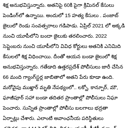
శిక్ష అనుభవిస్తున్నారు. అతనిపై 60కి పైగా క్రిమినల్ కేసులు
పెండింగ్‌లో ఉన్నాయి. అందులో 15 హత్య కేసులు . పంజాబ్
జైలులో రెండు సంవత్సరాలు గడిపాడు. ఏప్రిల్ 2021 లో అక్కడి
నుంచి యూపీలోని బందా జైలుకు తరలించారు. 2022
సెప్టెంబరు నుంచి యూపీలోని వివిధ కోర్టులు అతనికి ఎనిమిది
కేసులలో శిక్ష విధించాయి. దీంతో ఆయన బండా జైలులో శిక్ష
అనుభవిస్తున్నారు. గతేడాది ఉత్తరప్రదేశ్ పోలీసులు జారీ చేసిన
66 మంది గ్యాంగ్‌స్టర్ల జాబితాలో అతని పేరు కూడా ఉంది.
మరోవైపు ముఖ్తార్‌ మృతి నేపథ్యంలో.. లక్నో, కాన్పూర్, మౌ,
ఘాజీపూర్ సహా బండా తదితర ప్రాంతాల్లో పోలీసులు నిఘా
పెంచారు. సున్నిత ప్రాంతాల్లో పోలీసు బలగాలు భద్రతా
ఏర్పాట్లు చేశారు. ఎలాంటి అవాంఛనీయ పరిస్థితులు