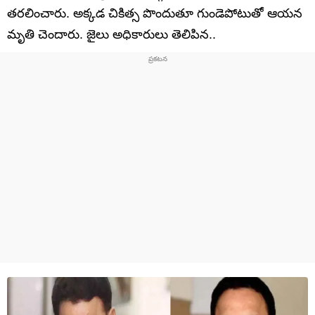
తరలించారు. అక్కడ చికిత్స పొందుతూ గుండెపోటుతో ఆయన
మృతి చెందారు. జైలు అధికారులు తెలిపిన..