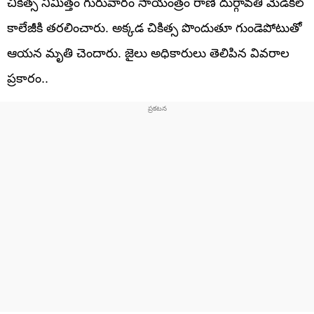
చికిత్స నిమిత్తం గురువారం సాయంత్రం రాణి దుర్గావతి మెడికల్
కాలేజీకి తరలించారు. అక్కడ చికిత్స పొందుతూ గుండెపోటుతో
ఆయన మృతి చెందారు. జైలు అధికారులు తెలిపిన వివరాల
ప్రకారం..