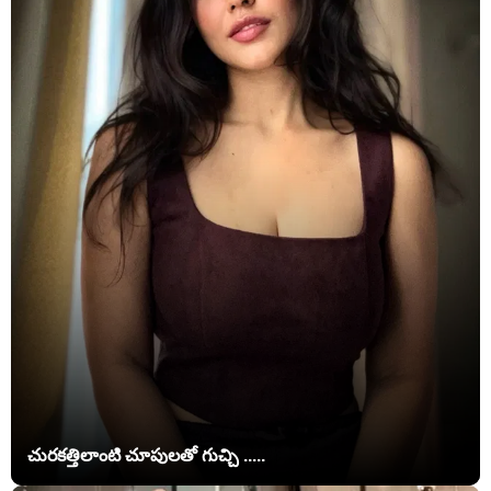
చురకత్తిలాంటి చూపులతో గుచ్చి .....