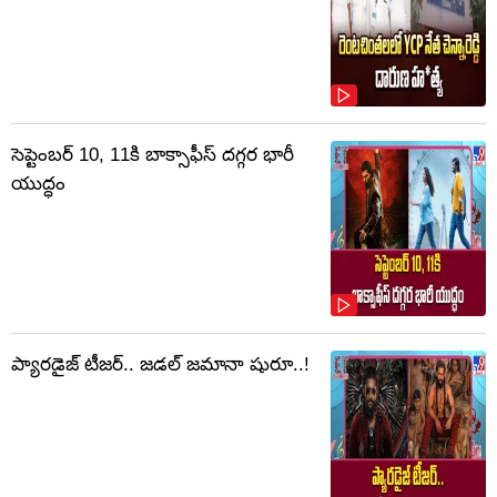
సెప్టెంబర్‌ 10, 11కి బాక్సాఫీస్ దగ్గర భారీ
యుద్ధం
ప్యారడైజ్ టీజర్.. జడల్ జమానా షురూ..!