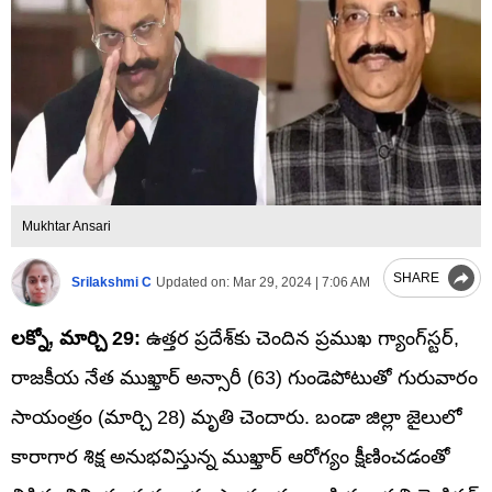
Mukhtar Ansari
SHARE
Srilakshmi C
Updated on:
Mar 29, 2024 | 7:06 AM
లక్నో, మార్చి 29:
ఉత్తర ప్రదేశ్‌కు చెందిన ప్రముఖ గ్యాంగ్‌స్టర్‌,
రాజకీయ నేత ముఖ్తార్‌ అన్సారీ (63) గుండెపోటుతో గురువారం
సాయంత్రం (మార్చి 28) మృతి చెందారు. బండా జిల్లా జైలులో
కారాగార శిక్ష అనుభవిస్తున్న ముఖ్తార్‌ ఆరోగ్యం క్షీణించడంతో