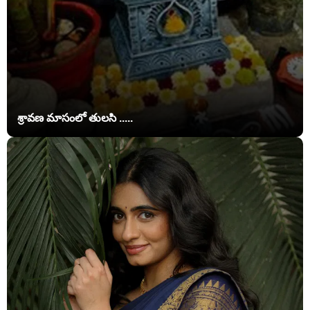
శ్రావణ మాసంలో తులసి .....