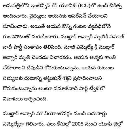
ఆసుపత్రిలోని ఇంటెన్సివ్ కేర్ యూనిట్ (ICU)లో ఉంచి చికిత్స
అందించారు. వైద్యులు ఆయనకు ఆపరేషన్‌ చేయాలని
సూచించారు. అయితే ఆయన కొన్ని గంటల వ్యవధిలోనే
గుండెపోటుతో మరణించారు. ముఖ్తార్ అన్సారీ మృతికి సమాజ్
వాదీ పార్టీ సంతాపం తెలిపింది. మాజీ ఎమ్మెల్యే శ్రీ ముఖ్తార్
అన్సారీ మృతి చెందడం విచారకరం. ఆయన ఆత్మకు శాంతి
చేకూరాలని దేవుడిని కోరుకుంటున్నాను. ఆయన కుటుంబ
సభ్యులకు దుఃఖాన్ని తట్టుకునే శక్తిని ప్రసాదించాలని
కోరుకుంటున్నాను అంటూ సమాజ్‌వాదీ పార్టీ ట్వీట్‌లో
నివాళులు అర్పించింది.
ముఖ్తార్ అన్సారీ మౌ నియోజకవర్గం నుంచి ఐదుసార్లు
ఎమ్మెల్యేగా గెలిచారు. పలు కేసుల్లో 2005 నుంచి యూపీ జైల్లో