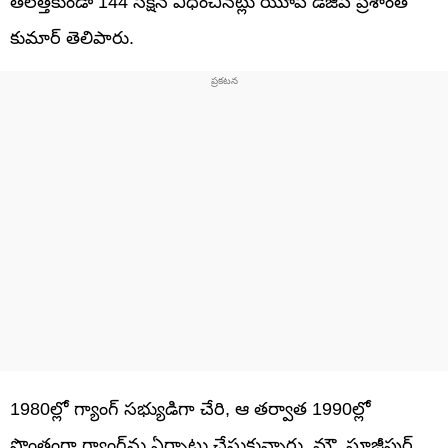
తలెత్తకుండా 144 సెక్షన్‌ విధించినట్లు యూపీ డీజీపీ ప్రశాంత్‌
కుమార్‌ తెలిపారు.
1980ల్లో గ్యాంగ్‌ సభ్యుడిగా చేరి, ఆ తర్వాత 1990ల్లో
సొంతంగా గ్యాంగ్‌ను ఏర్పాటు చేసుకున్నారు. మౌ, ఘాజీపుర్‌,