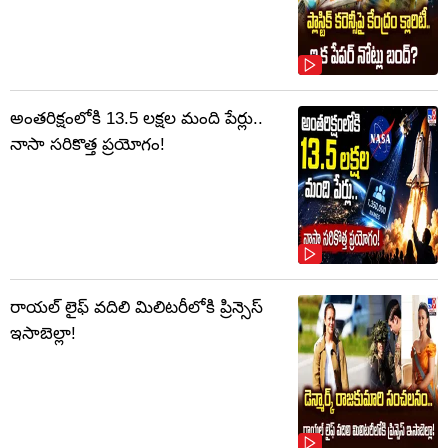
అంతరిక్షంలోకి 13.5 లక్షల మంది పేర్లు..
నాసా సరికొత్త ప్రయోగం!
రాయల్ లైఫ్ వదిలి మిలిటరీలోకి ప్రిన్సెస్
ఇసాబెల్లా!