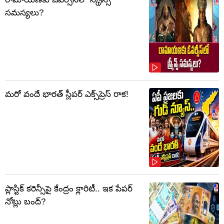
సమస్యలు?
మరో వందే భారత్ స్లీపర్ ఎక్స్‌ప్రెస్ రాక!
ప్లాస్టిక్‌ కరెన్సీపై కేంద్రం క్లారిటీ.. ఇక పేపర్‌
నోట్లు బంద్‌?