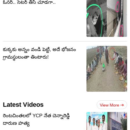
ఓనర్.. సెటర్ తీసి చూడగా..
కుక్కకు అన్నం వండి పెట్టి, అదే భోజనం
గ్రామస్థులంతా తింటారు!
Latest Videos
View More
రెంటచింతలలో YCP నేత చెన్నారెడ్డి
దారుణ హత్య