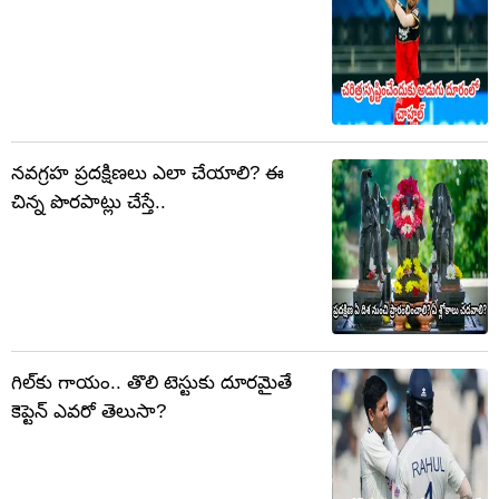
నవగ్రహ ప్రదక్షిణలు ఎలా చేయాలి? ఈ
చిన్న పొరపాట్లు చేస్తే..
గిల్‌కు గాయం.. తొలి టెస్టుకు దూరమైతే
కెప్టెన్ ఎవరో తెలుసా?