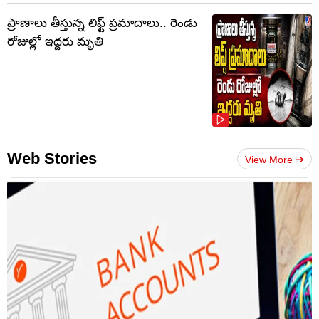
ప్రాణాలు తీస్తున్న లిఫ్ట్‌ ప్రమాదాలు.. రెండు
రోజుల్లో ఇద్దరు మృతి
Web Stories
View More