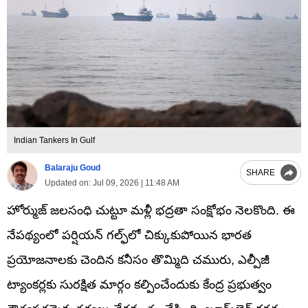
Indian Tankers In Gulf
Balaraju Goud
SHARE
Updated on:
Jul 09, 2026 | 11:48 AM
హోర్ముజ్ జలసంధి చుట్టూ మళ్లీ భద్రతా సంక్షోభం నెలకొంది. ఈ
నేపథ్యంలో పర్షియన్ గల్ఫ్‌లో చిక్కుకుపోయిన భారత
ప్రయోజనాలకు చెందిన కనీసం తొమ్మిది చమురు, ఎల్పీజీ
ట్యాంకర్లకు సురక్షిత మార్గం కల్పించేందుకు కేంద్ర ప్రభుత్వం