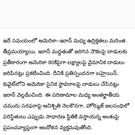
ఇదే సమయంలో అమెరికా–ఇరాన్ మధ్య ఉద్రిక్తతలు మరింత
తీవ్రమయ్యాయి. ఇరాన్ మద్దతుతో జరిగిన నౌకలపై దాడులకు
ప్రతీకారంగా అమెరికా 80కిపైగా లక్ష్యాలపై వైమానిక దాడులు
జరిపినట్లు ప్రకటించింది. దీనికి ప్రతిస్పందనగా బహ్రెయిన్,
కువైట్‌లోని అమెరికా సైనిక స్థావరాలపై దాడులు చేసినట్లు
ఇరాన్ వెల్లడించింది. ఈ పరిణామాల మధ్య అంతర్జాతీయ
చమురు సరఫరాపై అనిశ్చితి నెలకొనగా, హోర్ముజ్ జలసంధిలో
పరిస్థితులు ఎప్పుడు సాధారణ స్థితికి వస్తాయన్న అంశంపై
ప్రపంచవ్యాప్తంగా ఆందోళన వ్యక్తమవుతోంది.