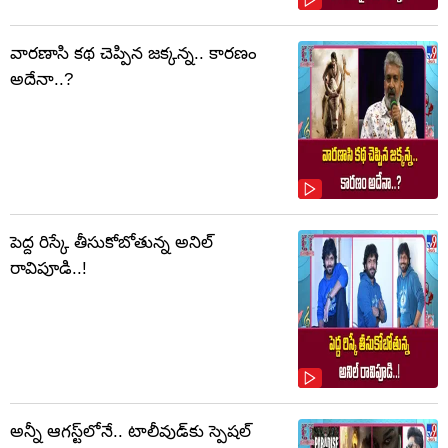
వారణాసి కథ చెప్పిన జక్కన్న.. కారణం
అదేనా..?
పెద్ద రిస్కే తీసుకోబోతున్న అనిల్
రావిపూడి..!
అన్నీ ఆగస్ట్‌లోనే.. టాలీవుడ్‌కు స్పెషల్