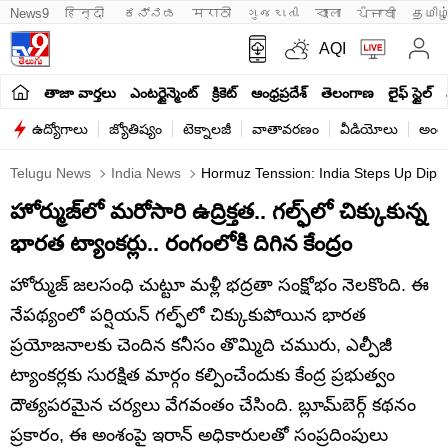
News9
हिन्दी 
ಕನ್ನಡ
मराठी
ગુજરાતી
বাংলা
ਪੰਜਾਬੀ
தமிழ
AQI
తాజా వార్తలు
ఎంటర్టైన్మెంట్
క్రికెట్
ఆంధ్రప్రదేశ్
తెలంగాణ
లైఫ్ స్టైల్
ఉద్యోగాలు
జ్యోతిష్యం
టెక్నాలజీ
వాతావరణం
వీడియోలు
అంతర
Telugu News
India News
Hormuz Tenssion: India Steps Up Diplo
హోర్ముజ్‌లో మరోసారి ఉద్రిక్తత.. గల్ఫ్‌లో చిక్కుకున్న
భారత ట్యాంకర్లు.. రంగంలోకి దిగిన కేంద్రం
హోర్ముజ్ జలసంధి చుట్టూ మళ్లీ భద్రతా సంక్షోభం నెలకొంది. ఈ
నేపథ్యంలో పర్షియన్ గల్ఫ్‌లో చిక్కుకుపోయిన భారత
ప్రయోజనాలకు చెందిన కనీసం తొమ్మిది చమురు, ఎల్పీజీ
ట్యాంకర్లకు సురక్షిత మార్గం కల్పించేందుకు కేంద్ర ప్రభుత్వం
దౌత్యపరమైన చర్యలు వేగవంతం చేసింది. బ్లూమ్‌బెర్గ్ కథనం
ప్రకారం, ఈ అంశంపై ఇరాన్ అధికారులతో సంప్రదింపులు