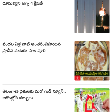
దూసుకెళ్లిన అగ్ని 4 క్షిపణి
వందల ఏళ్ల నాటి అంతరించిపోయిన
ప్రాచీన వంటకం పాల పూరి
తెలంగాణ రైతులకు మరో గుడ్ న్యూస్..
అకౌంట్లోకి డబ్బులు