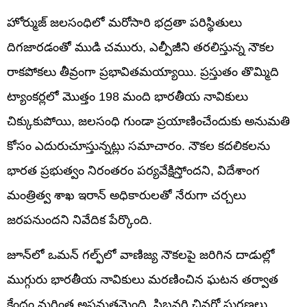
హోర్ముజ్ జలసంధిలో మరోసారి భద్రతా పరిస్థితులు
దిగజారడంతో ముడి చమురు, ఎల్పీజీని తరలిస్తున్న నౌకల
రాకపోకలు తీవ్రంగా ప్రభావితమయ్యాయి. ప్రస్తుతం తొమ్మిది
ట్యాంకర్లలో మొత్తం 198 మంది భారతీయ నావికులు
చిక్కుకుపోయి, జలసంధి గుండా ప్రయాణించేందుకు అనుమతి
కోసం ఎదురుచూస్తున్నట్లు సమాచారం. నౌకల కదలికలను
భారత ప్రభుత్వం నిరంతరం పర్యవేక్షిస్తోందని, విదేశాంగ
మంత్రిత్వ శాఖ ఇరాన్ అధికారులతో నేరుగా చర్చలు
జరపనుందని నివేదిక పేర్కొంది.
జూన్‌లో ఒమన్ గల్ఫ్‌లో వాణిజ్య నౌకలపై జరిగిన దాడుల్లో
ముగ్గురు భారతీయ నావికులు మరణించిన ఘటన తర్వాత
కేంద్రం మరింత అప్రమత్తమైంది. ఫిబ్రవరి చివర్లో ఘర్షణలు