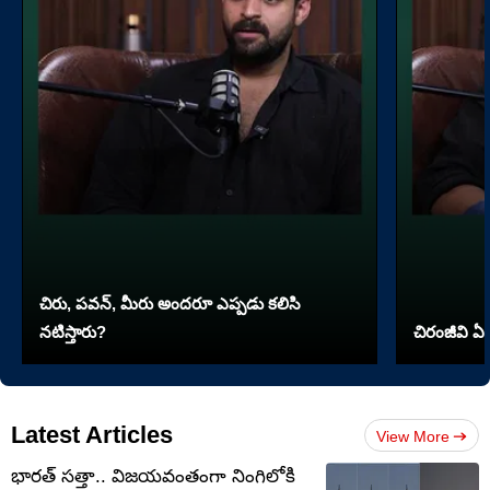
చిరు, పవన్, మీరు అందరూ ఎప్పడు కలిసి
నటిస్తారు?
చిరంజీవి ఏ 
Latest Articles
View More
భారత్ సత్తా.. విజయవంతంగా నింగిలోకి