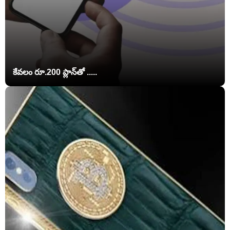
కేవలం రూ.200 ప్లాన్‌తో .....