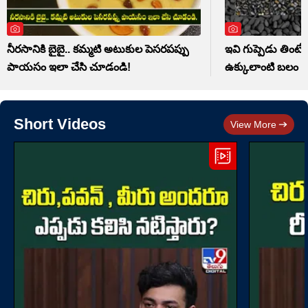
నీరసానికి బైబై.. కమ్మటి అటుకుల పెసరపప్పు
ఇవి గుప్పెడు తింటే 
పాయసం ఇలా చేసి చూడండి!
ఉక్కులాంటి బలం
Short Videos
View More