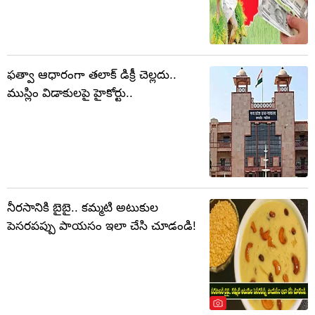
ఫత్వా ఆధారంగా తలాక్ డిక్రీ చెల్లదు..
ముస్లిం విడాకులపై హైకోర్టు..
నీరసానికి బైబై.. కమ్మటి అటుకుల
పెసరపప్పు పాయసం ఇలా చేసి చూడండి!