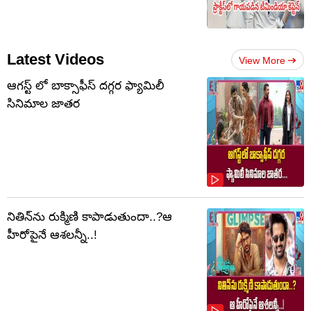
Latest Videos
View More
ఆగస్ట్ లో బాక్సాఫీస్ దగ్గర ఫ్యామిలీ
సినిమాల జాతర
నితిన్‌ను రుక్మిణి కాపాడుతుందా..?ఆ
హీరోపైనే ఆశలన్నీ..!