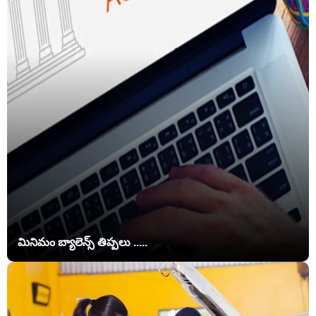
మినిమం బ్యాలెన్స్ తిప్పలు .....