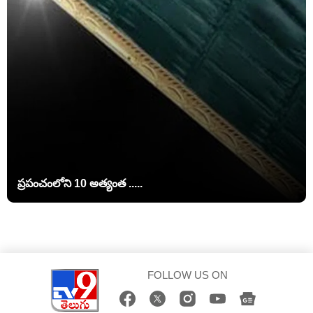
ప్రపంచంలోని 10 అత్యంత .....
FOLLOW US ON