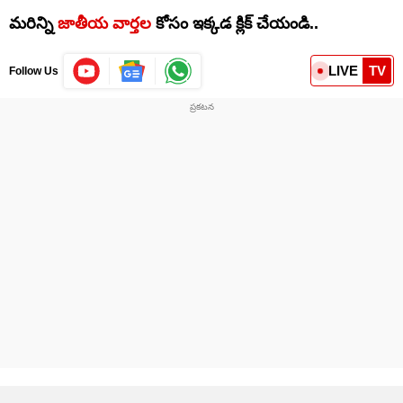
మరిన్ని
జాతీయ వార్తల
కోసం ఇక్కడ క్లిక్ చేయండి..
LIVE
TV
Follow Us