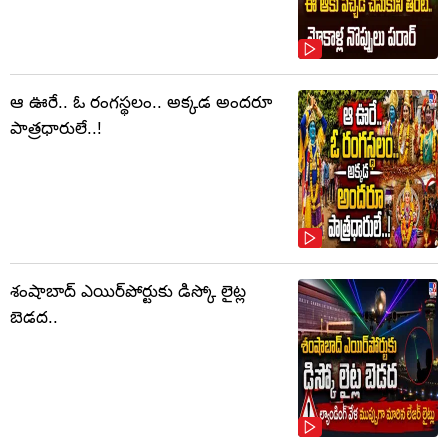
ఆ ఊరే.. ఓ రంగస్థలం.. అక్కడ అందరూ
పాత్రధారులే..!
శంషాబాద్ ఎయిర్‌పోర్టుకు డిస్కో లైట్ల
బెడద..