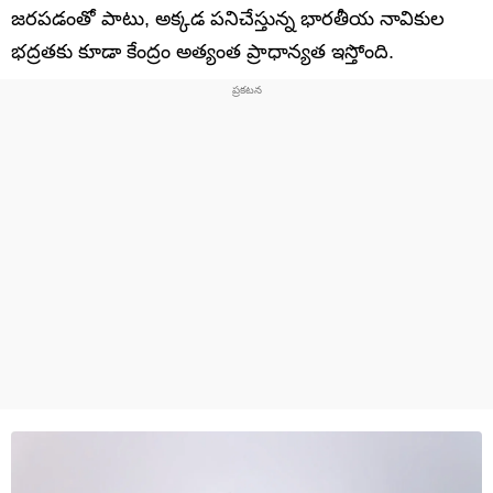
జరపడంతో పాటు, అక్కడ పనిచేస్తున్న భారతీయ నావికుల
భద్రతకు కూడా కేంద్రం అత్యంత ప్రాధాన్యత ఇస్తోంది.