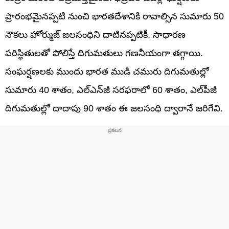
ప్రారంభమైనప్పటి నుంచి భారతదేశానికి రావాల్సిన సుమారు 50
నౌకలు హోర్ముజ్ జలసంధిని దాటినప్పటికీ, సాధారణ
పరిస్థితులతో పోలిస్తే దిగుమతులు గణనీయంగా తగ్గాయి.
సంఘర్షణలకు ముందు భారత ముడి చమురు దిగుమతుల్లో
సుమారు 40 శాతం, ఎల్‌ఎన్‌జీ సరఫరాలో 60 శాతం, ఎల్‌పీజీ
దిగుమతుల్లో దాదాపు 90 శాతం ఈ జలసంధి ద్వారానే జరిగేవి.