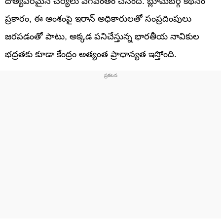
దౌత్యపరమైన చర్యలు వేగవంతం చేసింది. బ్లూమ్‌బెర్గ్ కథనం
ప్రకారం, ఈ అంశంపై ఇరాన్ అధికారులతో సంప్రదింపులు
జరపడంతో పాటు, అక్కడ పనిచేస్తున్న భారతీయ నావికుల
భద్రతకు కూడా కేంద్రం అత్యంత ప్రాధాన్యత ఇస్తోంది.