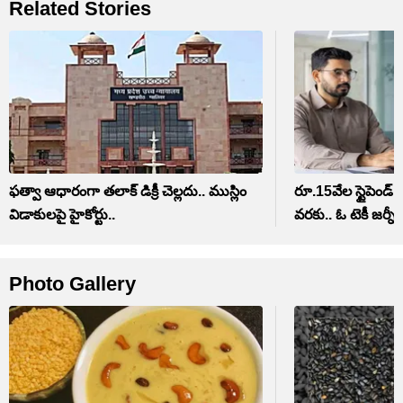
Related Stories
ఫత్వా ఆధారంగా తలాక్ డిక్రీ చెల్లదు.. ముస్లిం
రూ.15వేల స్టైపెండ్ 
విడాకులపై హైకోర్టు..
వరకు.. ఓ టెకీ జర్నీ
Photo Gallery