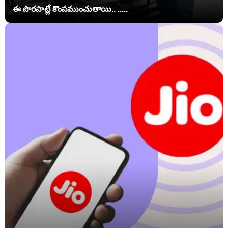
ఈ పొరపాట్లే కొంపముంచుతాయి.. .....