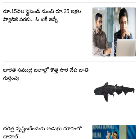
రూ.15వేల స్టైపెండ్ నుంచి రూ.25 లక్షల
ప్యాకేజీ వరకు.. ఓ టెకీ జర్నీ
భారత సముద్ర జలాల్లో కొత్త సొర చేప జాతి
గుర్తింపు
చరిత్ర సృష్టించేందుకు అడుగు దూరంలో
చాహల్