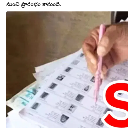
నుంచి ప్రారంభం కానుంది.