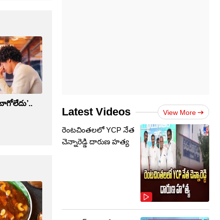
ాగోలేదు’..
Latest Videos
View More
రెంటచింతలలో YCP నేత
చెన్నారెడ్డి దారుణ హత్య