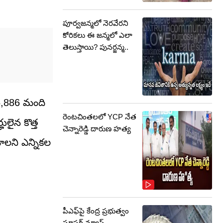
పూర్వజన్మలో నెరవేరని
కోరికలు ఈ జన్మలో ఎలా
తెలుస్తాయి? పునర్జన్మ..
5,886 మంది
రెంటచింతలలో YCP నేత
లైన కొత్త
చెన్నారెడ్డి దారుణ హత్య
ాలని ఎన్నికల
పీఎఫ్‌పై కేంద్ర ప్రభుత్వం
సూపర్ న్యూస్