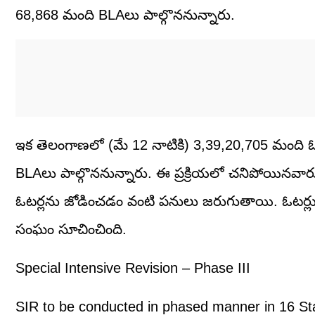
68,868 మంది BLAలు పాల్గొననున్నారు.
ఇక తెలంగాణలో (మే 12 నాటికి) 3,39,20,705 మంది ఓ
BLAలు పాల్గొననున్నారు. ఈ ప్రక్రియలో చనిపోయినవారు,
ఓటర్లను జోడించడం వంటి పనులు జరుగుతాయి. ఓటర్లు 
సంఘం సూచించింది.
Special Intensive Revision – Phase III
SIR to be conducted in phased manner in 16 St