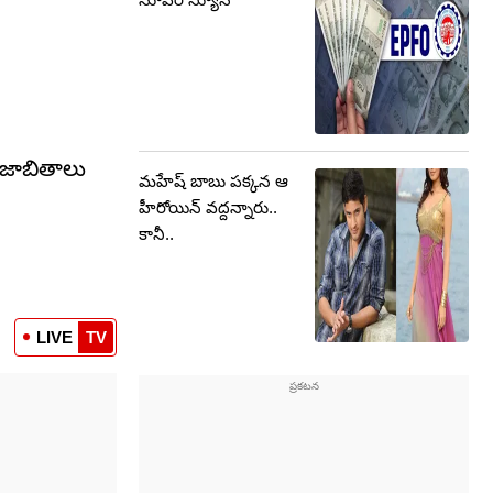
 జాబితాలు
మహేష్ బాబు పక్కన ఆ
హీరోయిన్ వద్దన్నారు..
కానీ..
LIVE
TV