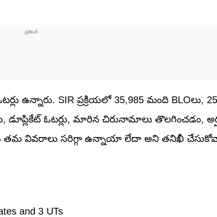
టర్లు ఉన్నారు. SIR ప్రక్రియలో 35,985 మంది BLOలు, 2
 డూప్లికేట్ ఓటర్లు, మారిన చిరునామాలు తొలగించడం, అర్హు
తమ వివరాలు సరిగ్గా ఉన్నాయా లేదా అని తనిఖీ చేసుకోవ
ates and 3 UTs