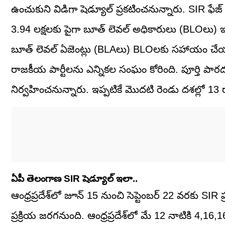
ఉంచుకుని విడిగా షెడ్యూల్ ప్రకటించనున్నారు. SIR ఫేజ
3.94 లక్షలకు పైగా బూత్ లెవల్ అధికారులు (BLOలు) 
బూత్ లెవల్ ఏజెంట్లు (BLAలు) BLOలకు సహాయం చేయను
రాజకీయ పార్టీలను ఎన్నికల సంఘం కోరింది. పూర్తి పారద
నిర్వహించనున్నారు. ఇప్పటికే మొదటి రెండు దశల్లో 13 రాష్ట
ఏపీ తెలంగాణ SIR షెడ్యూల్ ఇలా..
ఆంధ్రప్రదేశ్‌లో జూన్ 15 నుంచి సెప్టెంబర్ 22 వరకు SI
ప్రక్రియ జరగనుంది. ఆంధ్రప్రదేశ్‌లో మే 12 నాటికి 4,