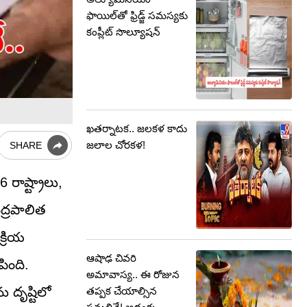
ఫాయిల్‌తో ఫ్రిడ్జ్ సమస్యకు
కంప్లీట్ సొల్యూషన్
ఖతర్నాటక.. జలకళ కాదు
జలాల చోరకళ!
SHARE
 రాష్ట్రాలు,
ంద్రపాలిత
క్రియ
ఆషాఢ చివరి
ింది.
అమావాస్య.. ఈ రోజున
 దృష్టిలో
తప్పక చేయాల్సిన