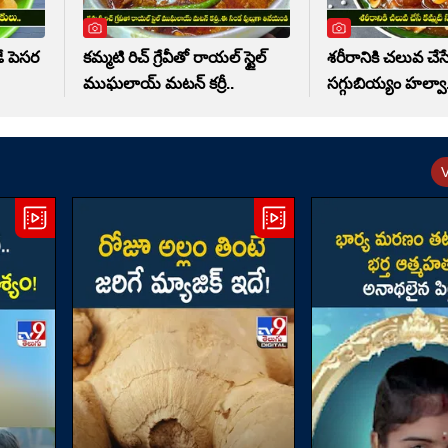
ే పెసర
కమ్మటి రిచ్ గ్రేవీతో రాయల్ స్టైల్
శరీరానికి చలువ చేస
ముఘలాయ్ మటన్ కర్రీ..
సగ్గుబియ్యం హల్వా.