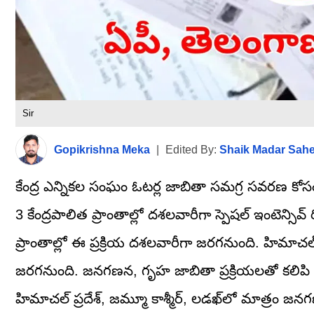
Sir
Gopikrishna Meka
|
Edited By:
Shaik Madar Sah
కేంద్ర ఎన్నికల సంఘం ఓటర్ల జాబితా సమగ్ర సవరణ కోసం స్ప
3 కేంద్రపాలిత ప్రాంతాల్లో దశలవారీగా స్పెషల్ ఇంటెన్సి
ప్రాంతాల్లో ఈ ప్రక్రియ దశలవారీగా జరగనుంది. హిమాచల్ ప
జరగనుంది. జనగణన, గృహ జాబితా ప్రక్రియలతో కలిపి ఈ
హిమాచల్ ప్రదేశ్, జమ్మూ కాశ్మీర్, లడఖ్‌లో మాత్రం 