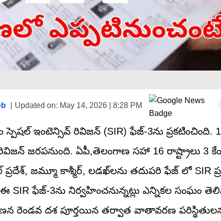
eb
|
Updated on:
May 14, 2026 | 8:28 PM
ెషల్ ఇంటెన్సివ్ రివిజన్ (SIR) ఫేజ్-3ను ప్రకటించింది. 16
వ్ రివిజన్ జరపనుంది. ఏపీ,తెలంగాణ సహా 16 రాష్ట్రాలు 3 కే
్రదేశ్, జమ్మూ కాశ్మీర్, లడఖ్‌లను తదుపరి ఫేజ్ లో SIR ప్ర
 SIR ఫేజ్-3ను నిర్వహించనున్నట్లు ఎన్నికల సంఘం తెలిప
జనగణన రెండవ దశ పూర్తయిన తర్వాత వాతావరణ పరిస్థితులను