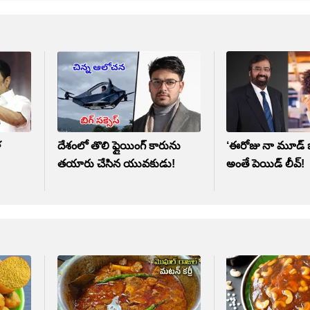
ళ
దేశంలో తొలి ఫ్లైయింగ్‌ కారును
‘ఈరోజు నా మూడ్ బ
తయారు చేసిన యువకుడు!
అంతే పెయిడ్ లీవ్!