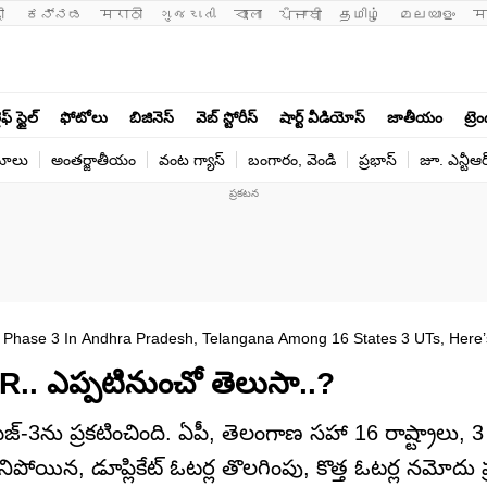
ी 
ಕನ್ನಡ
मराठी
ગુજરાતી
বাংলা
ਪੰਜਾਬੀ
தமிழ்
മലയാളം
म
ఫ్ స్టైల్
ఫోటోలు
బిజినెస్
వెబ్ స్టోరీస్
షార్ట్ వీడియోస్
జాతీయం
ట్రె
యోలు
అంతర్జాతీయం
వంట గ్యాస్
బంగారం, వెండి
ప్రభాస్
జూ. ఎన్టీఆర
Phase 3 In Andhra Pradesh, Telangana Among 16 States 3 UTs, Here’
 SIR.. ఎప్పటినుంచో తెలుసా..?
ఫేజ్-3ను ప్రకటించింది. ఏపీ, తెలంగాణ సహా 16 రాష్ట్రాలు, 3
ిపోయిన, డూప్లికేట్ ఓటర్ల తొలగింపు, కొత్త ఓటర్ల నమోదు ప్