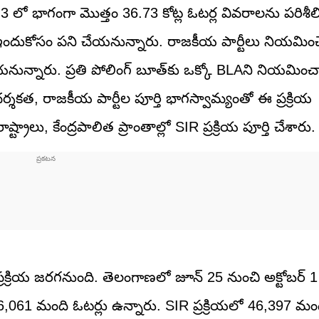
్ 3 లో భాగంగా మొత్తం 36.73 కోట్ల ఓటర్ల వివరాలను పరిశీ
ఇందుకోసం పని చేయనున్నారు. రాజకీయ పార్టీలు నియమించే
న్నారు. ప్రతి పోలింగ్ బూత్‌కు ఒక్కో BLAని నియమించ
ర్శకత, రాజకీయ పార్టీల పూర్తి భాగస్వామ్యంతో ఈ ప్రక్రియ
్రాలు, కేంద్రపాలిత ప్రాంతాల్లో SIR ప్రక్రియ పూర్తి చేశారు.
R ప్రక్రియ జరగనుంది. తెలంగాణలో జూన్ 25 నుంచి అక్టోబర్
16,16,061 మంది ఓటర్లు ఉన్నారు. SIR ప్రక్రియలో 46,397 