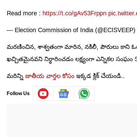
Read more :
https://t.co/gAv53Frppn
pic.twitte
— Election Commission of India (@ECISVEEP
మరణించిన, శాశ్వతంగా మారిన, నకిలీ, పౌరులు కాని ఓ
ఖచ్చితమైనవని నిర్ధారించడం లక్ష్యంగా ఎన్నికల సంఘం SIR
మరిన్ని
జాతీయ వార్తల కోసం
ఇక్కడ క్లిక్ చేయండి..
Follow Us