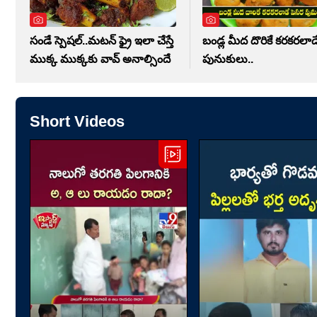
సండే స్పెషల్..మటన్ ఫ్రై ఇలా చేస్తే
బండ్ల మీద దొరికే కరకరలాడ
ముక్క ముక్కకు వావ్ అనాల్సిందే
పునుకులు..
Short Videos