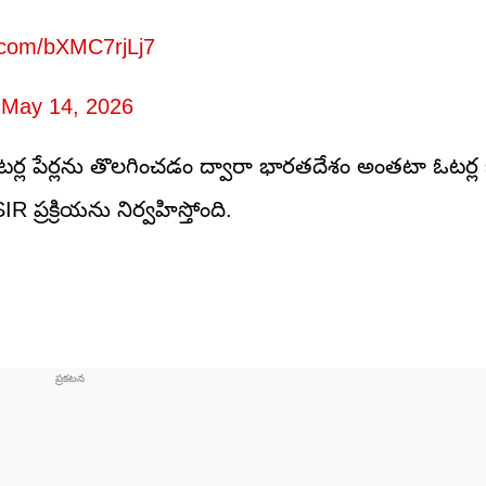
r.com/bXMC7rjLj7
)
May 14, 2026
టర్ల పేర్లను తొలగించడం ద్వారా భారతదేశం అంతటా ఓటర్ల
 ప్రక్రియను నిర్వహిస్తోంది.