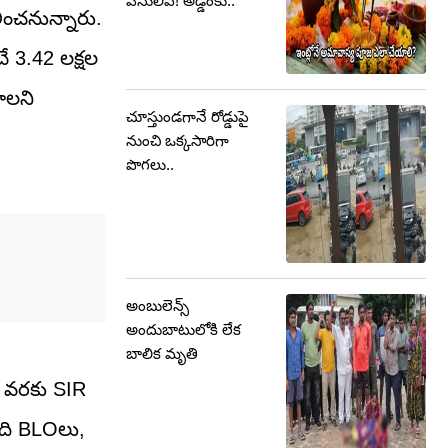
పనులివే! అడ్డంకు..
లించనున్నారు.
 3.42 లక్షల
ాలని
చూస్తుండగానే రోడ్డుపై
నుంచి ఒక్కసారిగా
పొగలు..
అంబులెన్స్
అందుబాటులోకి లేక
బాలిక మృతి
 1 వరకు SIR
మంది BLOలు,