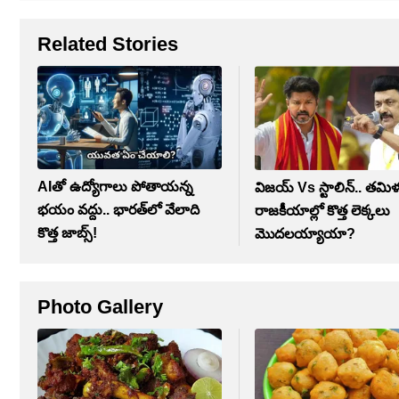
Related Stories
AIతో ఉద్యోగాలు పోతాయన్న
విజయ్ Vs స్టాలిన్.. తమి
భయం వద్దు.. భారత్‌లో వేలాది
రాజకీయాల్లో కొత్త లెక్కలు
కొత్త జాబ్స్!
మొదలయ్యాయా?
Photo Gallery