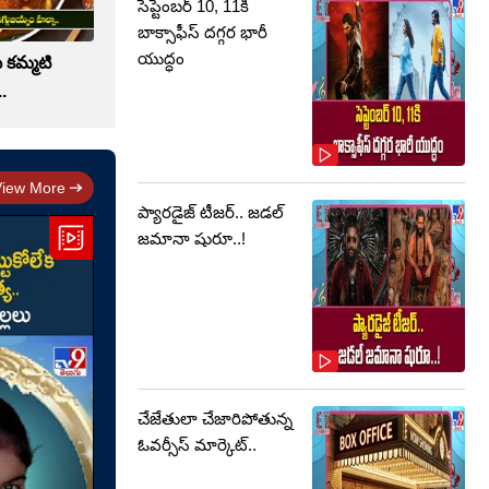
సెప్టెంబర్‌ 10, 11కి
బాక్సాఫీస్ దగ్గర భారీ
యుద్ధం
ే కమ్మటి
.
View More
ప్యారడైజ్ టీజర్.. జడల్
జమానా షురూ..!
చేజేతులా చేజారిపోతున్న
ఓవర్సీస్ మార్కెట్..