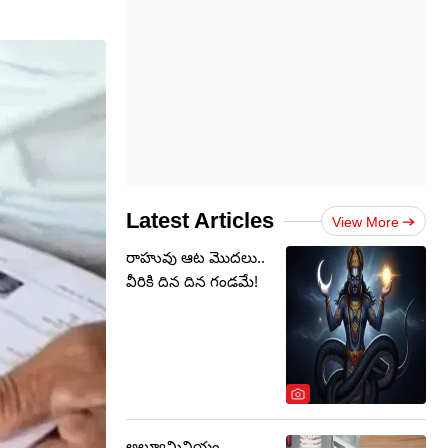
Latest Articles
View More
రాహువు ఆట మొదలు..
వీరికి దిన దిన గండమే!
అల్యూమినియం