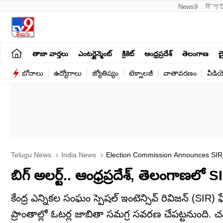
News9
हिन्द
తాజా వార్తలు
ఎంటర్టైన్మెంట్
క్రికెట్
ఆంధ్రప్రదేశ్
తెలంగాణ
లై
బోనాలు
ఉద్యోగాలు
జ్యోతిష్యం
టెక్నాలజీ
వాతావరణం
వీడి
Telugu News
India News
Election Commission Announces SIR 
Schedule
బిగ్ అలర్ట్.. ఆంధ్రప్రదేశ్, తెలంగాణలో
కేంద్ర ఎన్నికల సంఘం స్పెషల్ ఇంటెన్సివ్ రివిజన్ (SIR) 
ప్రాంతాల్లో ఓటర్ల జాబితా సమగ్ర సవరణ చేపట్టనుంది. చన