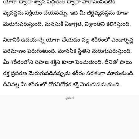
యోగా ద్వారా శ్వాస పద్ధతుల ద్వారా పారాసింపథెటిక్
వ్యవస్థను సక్రియం చేయవచ్చు. ఇది మీ జీర్ణవ్యవస్థను కూడా
మెరుగుపరుస్తుంది. మనసుకి ఏకాగ్రత, విశ్రాంతిని కలిగిస్తుంది.
నిజానికి ఉదయాన్నే యోగా చేయడం వల్ల శరీరంలో ఎండార్ఫిన్ల
పరిమాణం పెరుగుతుంది. మానసిక స్థితిని మెరుగుపరుస్తుంది.
మీ శరీరంలోని సహజ శక్తిని కూడా పెంచుతుంది. దీనితో పాటు
రక్త ప్రసరణ మెరుగుపడినప్పుడు శరీరం సరళంగా మారుతుంది.
దీనివల్ల మీ శరీరంలో రోగనిరోధక శక్తి మెరుగుపడుతుంది.