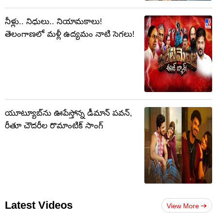
నీళ్లు.. నిధులు.. నియామకాలు!
తెలంగాణలో మళ్లీ ఉద్యమం నాటి సెగలు!
యూట్యూబ్‌ను ఊపేస్తోన్న డీమాన్ పవన్,
రీతూ చౌదరీల రొమాంటిక్ సాంగ్
Latest Videos
View More