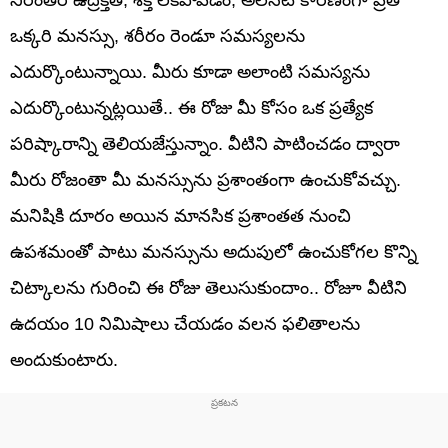
ఒక్కరి మనస్సు, శరీరం రెండూ సమస్యలను
ఎదుర్కొంటున్నాయి. మీరు కూడా అలాంటి సమస్యను
ఎదుర్కొంటున్నట్లయితే.. ఈ రోజు మీ కోసం ఒక ప్రత్యేక
పరిష్కారాన్ని తెలియజేస్తున్నాం. వీటిని పాటించడం ద్వారా
మీరు రోజంతా మీ మనస్సును ప్రశాంతంగా ఉంచుకోవచ్చు.
మనిషికి దూరం అయిన మానసిక ప్రశాంతత నుంచి
ఉపశమంతో పాటు మనస్సును అదుపులో ఉంచుకోగల కొన్ని
చిట్కాలను గురించి ఈ రోజు తెలుసుకుందాం.. రోజూ వీటిని
ఉదయం 10 నిమిషాలు చేయడం వలన ఫలితాలను
అందుకుంటారు.