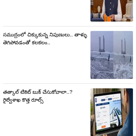
సముద్రంలో చిక్కుకున్న నిపుణులు.. తాళ్ళు
తెగిపోవడంతో కలకలం..
తత్కాల్ టికెట్ బుక్ చేసుకోవాలా..?
రైల్వేశాఖ కొత్త రూల్స్