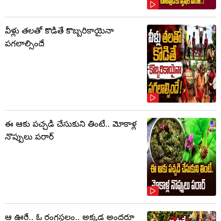
వీళ్లు తలతో కొడితే కొబ్బరికాయైనా
పగలాల్సిందే
ఈ ఆకు పచ్చడి చేసుకుని తింటే.. మోకాళ్ల
నొప్పులు పరార్‌
ఆ ఊరే.. ఓ రంగస్థలం.. అక్కడ అందరూ