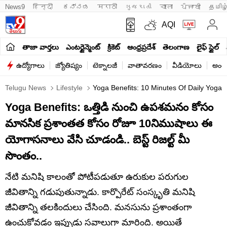
News9
हिन्दी 
ಕನ್ನಡ
मराठी
ગુજરાતી
বাংলা
ਪੰਜਾਬੀ
தமிழ
AQI
తాజా వార్తలు
ఎంటర్టైన్మెంట్
క్రికెట్
ఆంధ్రప్రదేశ్
తెలంగాణ
లైఫ్ స్టైల్
ఉద్యోగాలు
జ్యోతిష్యం
టెక్నాలజీ
వాతావరణం
వీడియోలు
అంతర
Telugu News
Lifestyle
Yoga Benefits: 10 Minutes Of Daily Yoga C
Yoga Benefits: ఒత్తిడి నుంచి ఉపశమనం కోసం
మానసిక ప్రశాంతత కోసం రోజూ 10నిముషాలు ఈ
యోగాసనాలు వేసి చూడండి.. బెస్ట్ రిజల్ట్ మీ
సొంతం..
నేటి మనిషి కాలంతో పోటీపడుతూ ఉరుకుల పరుగుల
జీవితాన్ని గడుపుతున్నాడు. కార్పొరేట్ సంస్కృతి మనిషి
జీవితాన్ని తలకిందులు చేసింది. మనసును ప్రశాంతంగా
ఉంచుకోవడం ఇప్పుడు సవాలుగా మారింది. అయితే