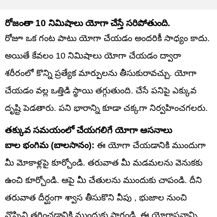
రోజంతా 10 నిమిషాలు యోగా చేస్తే సరిపోతుంది.
రోజూ ఒక గంట పాటు యోగా చేయడం అందరికీ సాధ్యం కాదు.
అయితే కేవలం 10 నిమిషాలు యోగా చేయడం ద్వారా
శరీరంలో కొన్ని ప్రత్యేక మార్పులను తీసుకురావచ్చు. యోగా
చేయడం వల్ల ఒత్తిడి స్థాయి తగ్గుతుంది. చేసే పనిపై ఎక్కువ
దృష్టి పెడతారు. పని భారాన్ని కూడా చక్కగా నిర్వహించగలరు.
తక్కువ సమయంలో చేయగలిగే యోగా ఆసనాలు
బాల భంగిమ (బాలసానం):
ఈ యోగా చేయడానికి ముందుగా
మీ మోకాళ్లపై కూర్చోండి. తరువాత మీ మడమలను వెనుకకు
ఉంచి కూర్చోండి. ఆపై మీ చేతులను ముందుకు చాపండి. దీని
తరువాత దీర్ఘంగా శ్వాస తీసుకొని వీపు , భుజాల నుంచి
నొప్పిని తగ్గించడానికి ముందుకు సాగండి. ఈ యోగాసనాన్ని