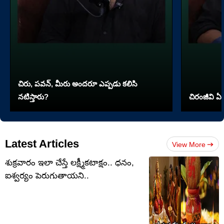
చిరు, పవన్, మీరు అందరూ ఎప్పడు కలిసి
నటిస్తారు?
చిరంజీవి ఏ 
Latest Articles
View More
శుక్రవారం ఇలా చేస్తే లక్ష్మీకటాక్షం.. ధనం,
ఐశ్వర్యం పెరుగుతాయని..