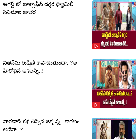
ఆగస్ట్ లో బాక్సాఫీస్ దగ్గర ఫ్యామిలీ
సినిమాల జాతర
నితిన్‌ను రుక్మిణి కాపాడుతుందా..?ఆ
హీరోపైనే ఆశలన్నీ..!
వారణాసి కథ చెప్పిన జక్కన్న.. కారణం
అదేనా..?