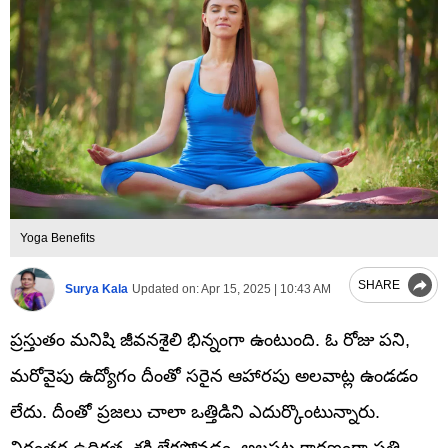
Yoga Benefits
SHARE
Surya Kala
Updated on:
Apr 15, 2025 | 10:43 AM
ప్రస్తుతం మనిషి జీవనశైలి భిన్నంగా ఉంటుంది. ఓ రోజు పని,
మరోవైపు ఉద్యోగం దీంతో సరైన ఆహారపు అలవాట్ల ఉండడం
లేదు. దీంతో ప్రజలు చాలా ఒత్తిడిని ఎదుర్కొంటున్నారు.
నిరంతర ఉద్రిక్తత, శక్తి లేకపోవడం, అలసట కారణంగా ప్రతి