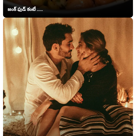
జంక్ ఫుడ్‌ కంటే .....