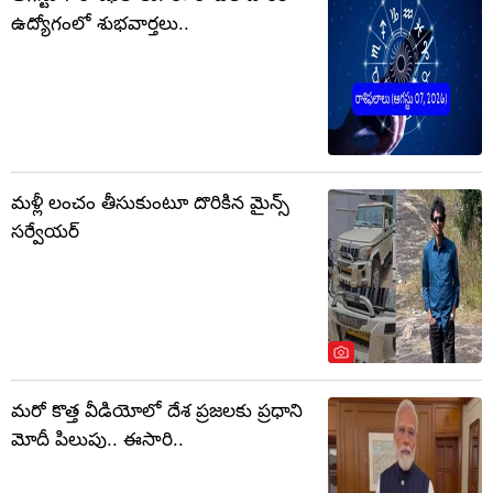
ఉద్యోగంలో శుభవార్తలు..
మళ్లీ లంచం తీసుకుంటూ దొరికిన మైన్స్
సర్వేయర్
మరో కొత్త వీడియోలో దేశ ప్రజలకు ప్రధాని
మోదీ పిలుపు.. ఈసారి..