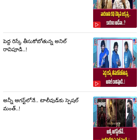
పెద్ద రిస్కే తీసుకోబోతున్న అనిల్
రావిపూడి..!
అన్నీ ఆగస్ట్‌లోనే.. టాలీవుడ్‌కు స్పెషల్
మంత్..!