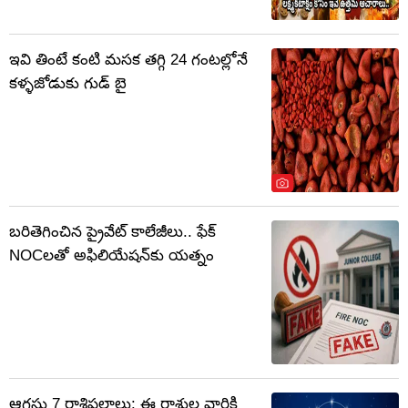
ఇవి తింటే కంటి మసక తగ్గి 24 గంటల్లోనే
కళ్ళజోడుకు గుడ్ బై
బరితెగించిన ప్రైవేట్ కాలేజీలు.. ఫేక్
NOCలతో అఫిలియేషన్‌కు యత్నం
ఆగస్టు 7 రాశిఫలాలు: ఈ రాశుల వారికి