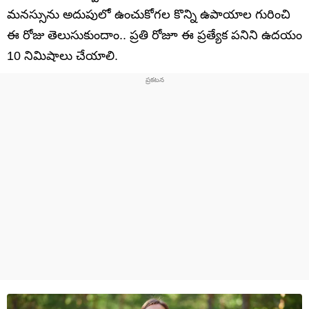
మనస్సును అదుపులో ఉంచుకోగల కొన్ని ఉపాయాల గురించి
ఈ రోజు తెలుసుకుందాం.. ప్రతి రోజూ ఈ ప్రత్యేక పనిని ఉదయం
10 నిమిషాలు చేయాలి.