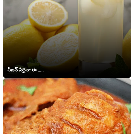
సీజన్ ఏదైనా ఈ .....