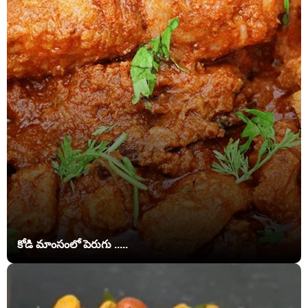
కోడి మాంసంలో పెరుగు .....