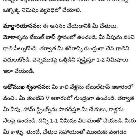
ఒక్కొక్క నిమిషం వ్యవధిలో చేయాలి.
మార్జారియాసనం:
ఈ ఆసనం చేయడానికి మీ చేతులు,
మోకాళ్ళను టేబుల్ టాప్ స్థానంలో ఉంచండి. మీ వీపును వంచి
గాలి పీల్చుకోండి. తర్వాత మీ శరీరాన్ని గుండ్రంగా చేసి గాలిని
వదులుకోండి. వెన్నెముకపై ఒత్తిడిని సృష్టిస్తూ 1-2 నిమిషాలు
ఇలా చేయండి.
అధోముఖ శ్వనాసనం:
మీ కాలి వేళ్లను టేబుల్‌టాప్ ఆకారంలో
వంచి.. మీ తుంటిని V ఆకారంలో గుండ్రంగా ఉంచండి. తర్వాత
మీ వీపు, హామ్ స్ట్రింగ్స్‌ను సాగదీస్తూ మీ చేతులు, కాళ్లను
నేలపై ఉంచండి. దీన్ని 1-1 నిమిషం విరామంతో చేయండి. మీరు
మీ కాళ్ళు, తుంటి, చేతుల సహాయంతో ముందుకు వంగడం