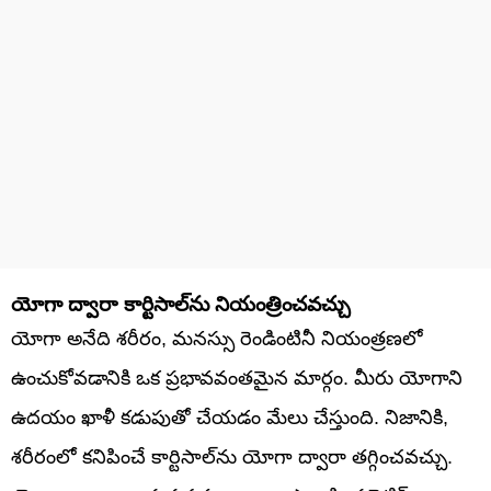
యోగా ద్వారా కార్టిసాల్‌ను నియంత్రించవచ్చు
యోగా అనేది శరీరం, మనస్సు రెండింటినీ నియంత్రణలో
ఉంచుకోవడానికి ఒక ప్రభావవంతమైన మార్గం. మీరు యోగాని
ఉదయం ఖాళీ కడుపుతో చేయడం మేలు చేస్తుంది. నిజానికి,
శరీరంలో కనిపించే కార్టిసాల్‌ను యోగా ద్వారా తగ్గించవచ్చు.