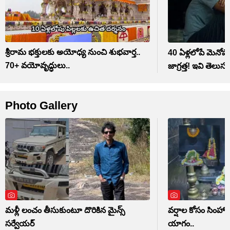
శ్రీరామ భక్తులకు అయోధ్య నుంచి శుభవార్త..
40 ఏళ్లలోపే మెనోపా
70+ వయోవృద్ధులు..
జాగ్రత్త! ఇవి తెలుసు
Photo Gallery
మళ్లీ లంచం తీసుకుంటూ దొరికిన మైన్స్
వర్షాల కోసం సిం
సర్వేయర్
యాగం..