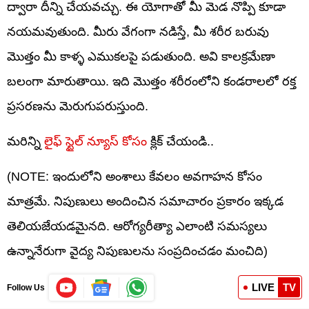
ద్వారా దీన్ని చేయవచ్చు. ఈ యోగాతో మీ మెడ నొప్పి కూడా
నయమవుతుంది. మీరు వేగంగా నడిస్తే, మీ శరీర బరువు
మొత్తం మీ కాళ్ళ ఎముకలపై పడుతుంది. అవి కాలక్రమేణా
బలంగా మారుతాయి. ఇది మొత్తం శరీరంలోని కండరాలలో రక్త
ప్రసరణను మెరుగుపరుస్తుంది.
మరిన్ని
లైఫ్ స్టైల్ న్యూస్ కోసం
క్లిక్ చేయండి..
(NOTE: ఇందులోని అంశాలు కేవలం అవగాహన కోసం
మాత్రమే. నిపుణులు అందించిన సమాచారం ప్రకారం ఇక్కడ
తెలియజేయడమైనది. ఆరోగ్యరీత్యా ఎలాంటి సమస్యలు
ఉన్నానేరుగా వైద్య నిపుణులను సంప్రదించడం మంచిది)
LIVE
TV
Follow Us