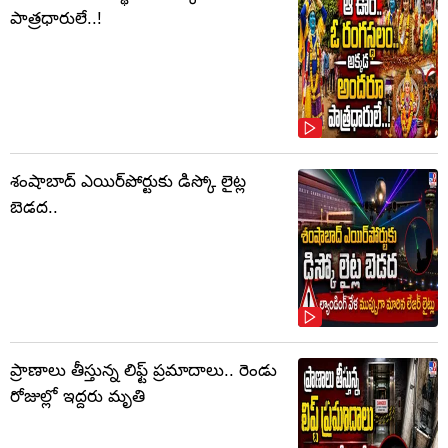
పాత్రధారులే..!
శంషాబాద్ ఎయిర్‌పోర్టుకు డిస్కో లైట్ల
బెడద..
ప్రాణాలు తీస్తున్న లిఫ్ట్‌ ప్రమాదాలు.. రెండు
రోజుల్లో ఇద్దరు మృతి