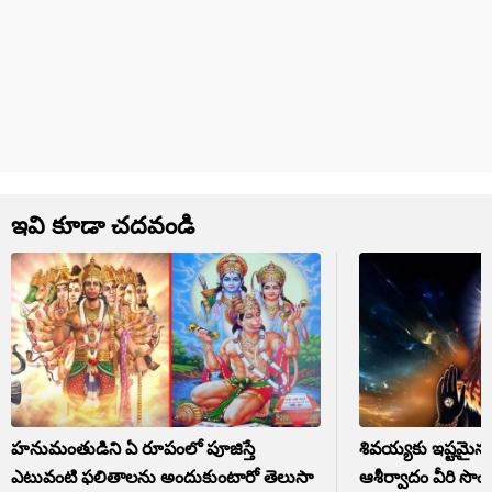
ఇవి కూడా చదవండి
హనుమంతుడిని ఏ రూపంలో పూజిస్తే
శివయ్యకు ఇష్టమైన ర
ఎటువంటి ఫలితాలను అందుకుంటారో తెలుసా
ఆశీర్వాదం వీరి సొం