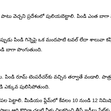
ాటు వెచ్చని ప్రదేశంలో పులియబెట్టాలి. పిండి ఎంత బాగా పుల
పుడు పిండి గిన్నెపై ఒక మందపాటి టవల్ లేదా శాలువా క
ిండి బాగా పొంగుతుంది.
డదు. పిండి రూమ్ టెంపరేచర్‌కు వచ్చిన తర్వాతే వండాలి. పాత్రల
డి ఎక్కువ పులిసిపోతుంది.
ు లోపల పెట్టాలి. మీడియం ఫ్లేమ్‌లో కేవలం 10 నుండి 12 నిమిషా
 కొద్దిగా చల్లటి నీళ్లు చిలకరించి తీస్తే ఇడ్లీలు ప్లేట్‌కు