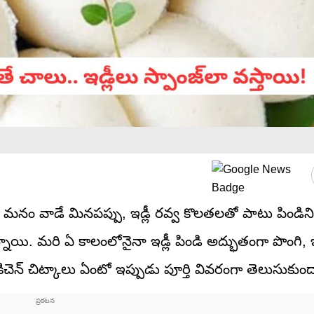
ంటే.. మనం వాడే మినపప్పు, ఇడ్లీ రవ్వ కొలతలతో పాటు పిండిని
ాగున్నాయి. మరి ఏ కాలంలోనైనా ఇడ్లీ పిండి అద్భుతంగా పొంగి, ఇ
ిచెన్ చిట్కాలు ఏంటో ఇప్పుడు పూర్తి వివరంగా తెలుసుకుం