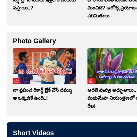
వస్తాయి..?
మంచిది? ఆరోగ్య ప్రయోజ
పరిమితులు
Photo Gallery
నా ప్రపంచ రికార్డ్ బ్రేక్ చేసే దమ్ము
అరటి పువ్వు అద్భుతాలు..
ఆ ఒక్కడికే ఉంది..!
మధుమేహ నియంత్రణలో లక
రేఖ!
Short Videos