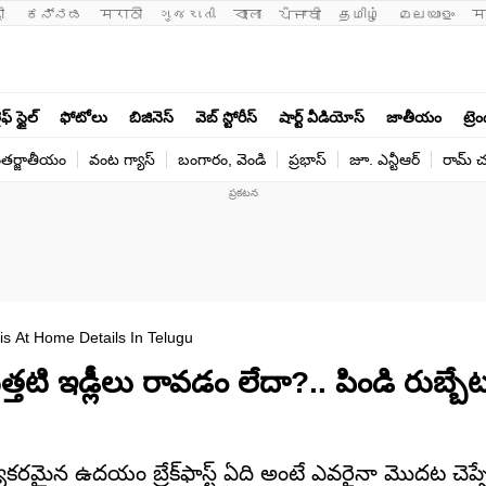
ी 
ಕನ್ನಡ
मराठी
ગુજરાતી
বাংলা
ਪੰਜਾਬੀ
தமிழ்
മലയാളം
म
ఫ్ స్టైల్
ఫోటోలు
బిజినెస్
వెబ్ స్టోరీస్
షార్ట్ వీడియోస్
జాతీయం
ట్రె
తర్జాతీయం
వంట గ్యాస్
బంగారం, వెండి
ప్రభాస్
జూ. ఎన్టీఆర్
రామ్ చ‌
is At Home Details In Telugu
తటి ఇడ్లీలు రావడం లేదా?.. పిండి రుబ్బే
మైన ఉదయం బ్రేక్‌ఫాస్ట్ ఏది అంటే ఎవరైనా మొదట చెప్పే పే