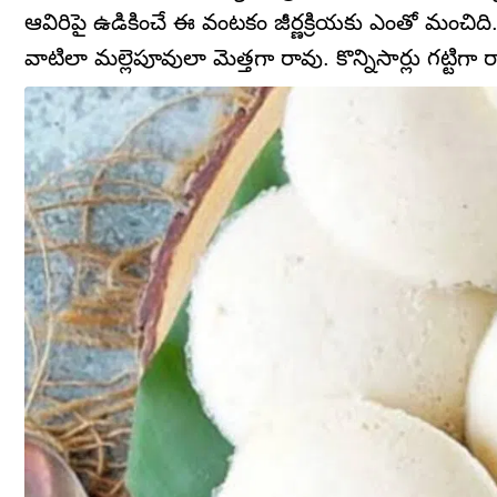
ఆవిరిపై ఉడికించే ఈ వంటకం జీర్ణక్రియకు ఎంతో మంచిది
వాటిలా మల్లెపూవులా మెత్తగా రావు. కొన్నిసార్లు గట్