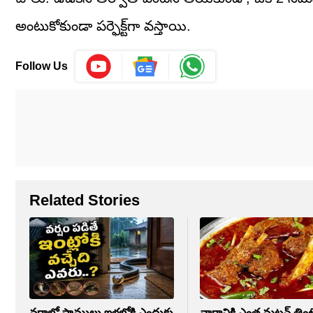
అంటుకోకుండా పర్ఫెక్ట్‌గా వస్తాయి.
Follow Us
Related Stories
వర్షాల్లో పాములు ఇళ్లలోకి ఎందుకు
వారానికి ఎంత మటన్ తింట