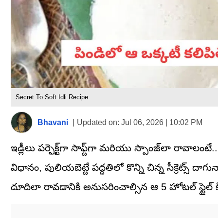
Secret To Soft Idli Recipe
Bhavani
|
Updated on:
Jul 06, 2026 | 10:02 PM
ఇడ్లీలు పర్ఫెక్ట్‌గా సాఫ్ట్‌గా మరియు స్పాంజ్‌లా రావాల
విధానం, పులియబెట్టే పద్ధతిలో కొన్ని చిన్న సీక్రెట్స్ ద
దూదిలా రావడానికి అనుసరించాల్సిన ఆ 5 హోటల్ స్టైల్ క