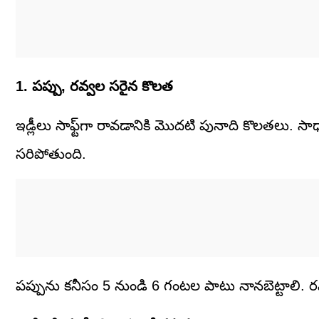
1. పప్పు, రవ్వల సరైన కొలత
ఇడ్లీలు సాఫ్ట్‌గా రావడానికి మొదటి పునాది కొలతలు. సాధ
సరిపోతుంది.
పప్పును కనీసం 5 నుండి 6 గంటల పాటు నానబెట్టాలి. రవ