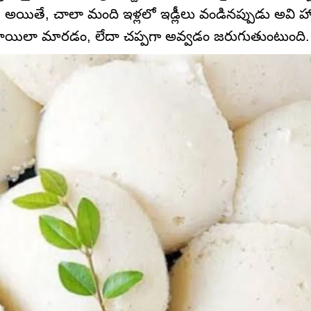
. అయితే, చాలా మంది ఇళ్లలో ఇడ్లీలు వండినప్పుడు అవి హో
టిగా రాయిలా మారడం, లేదా చప్పగా అవ్వడం జరుగుతుంటుంది.