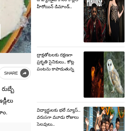
హీరోయిన్ డిమాండ్..
ద్రాక్షతోటలకు రక్షణగా
ప్రకృతి సైనికులు.. కోట్ల
పంటను కాపాడుతున్న
SHARE
 రుబ్బే
డ్లీలు
విద్యార్థులకు భలే న్యూస్..
దాం.
వరుసగా మూడు రోజులు
సెలవులు..