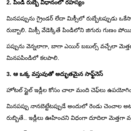
2. పిండి రుబ్బే విధానంలో రహస్యం
మినపప్పును గ్రైండర్ లేదా మిక్సీలో రుబ్బేటప్పుడు ఒకేసార
రుబ్బాలి. మిక్సీ వేడెక్కితే పిండిలోని జిగురు గుణం పో
పప్పును వెన్నలాగా, బాగా ఎయిర్ బబుల్స్ వచ్చేలా మెత్తగా
మినపపిండిలో కలపాలి.
3. ఆ ఒక్క వస్తువుతో అద్భుతమైన సాఫ్ట్‌నెస్
హోటల్ స్టైల్ ఇడ్లీల కోసం చాలా మంది చెఫ్‌లు ఉపయోగి
మినపప్పు నానబెట్టేటప్పుడే అందులో రెండు చెంచాల అటు
రుబ్బితే.. ఇడ్లీలు ఊహించని విధంగా దూదిలా మెత్తగా వ