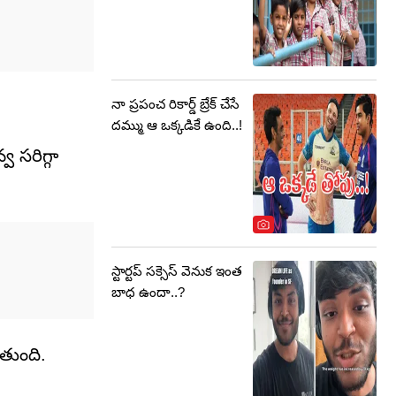
నా ప్రపంచ రికార్డ్ బ్రేక్ చేసే
దమ్ము ఆ ఒక్కడికే ఉంది..!
వ సరిగ్గా
స్టార్టప్ సక్సెస్ వెనుక ఇంత
బాధ ఉందా..?
ోతుంది.