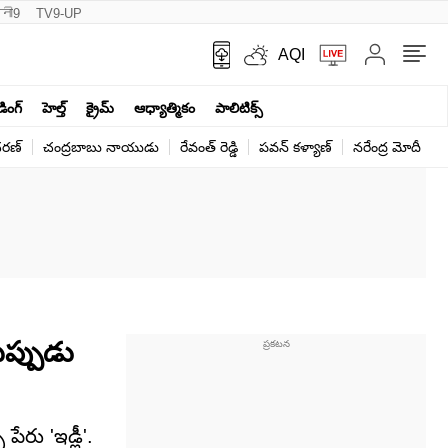
नी9
TV9-UP
AQI
ండింగ్
హెల్త్‌
క్రైమ్
ఆధ్యాత్మికం
పాలిటిక్స్‌
ర‌ణ్‌
చంద్రబాబు నాయుడు
రేవంత్ రెడ్డి
పవన్ కళ్యాణ్
నరేంద్ర మోదీ
క
టప్పుడు
రు 'ఇడ్లీ'.