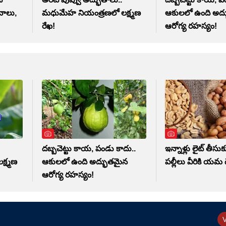
నాలు,
మధుమేహ నియంత్రణలో లక్ష్మణ
ఆకులలో ఉంది అద
రేఖ!
ఆరోగ్య రహస్యం!
దబ్బచెట్టు కాయ, పండు కాదు..
ఇన్నాళ్లు లైట్ తీసు
్ష్మణ
ఆకులలో ఉంది అద్భుతమైన
పల్లీలు వీరికి యమ 
ఆరోగ్య రహస్యం!