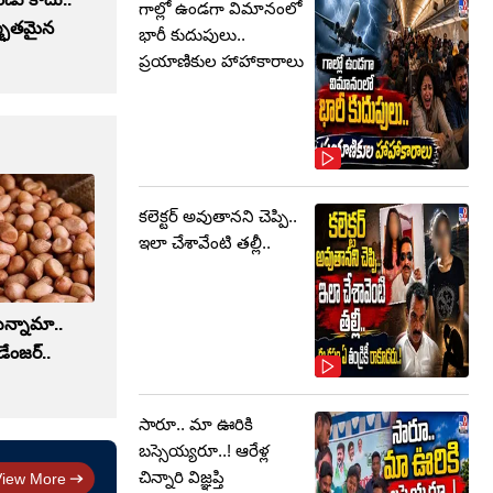
గాల్లో ఉండగా విమానంలో
్భుతమైన
భారీ కుదుపులు..
ప్రయాణికుల హాహాకారాలు
కలెక్టర్‌ అవుతానని చెప్పి..
ఇలా చేశావేంటి తల్లీ..
కున్నామా..
డేంజర్..
సారూ.. మా ఊరికి
బస్సెయ్యరూ..! ఆరేళ్ల
చిన్నారి విజ్ఞప్తి
View More