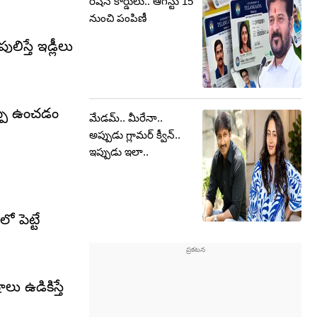
రేషన్ కార్డులు.. ఆగస్టు 15
నుంచి పంపిణీ
ిస్తే ఇడ్లీలు
ప్పి ఉంచడం
మేడమ్.. మీరేనా..
అప్పుడు గ్లామర్ క్వీన్..
ఇప్పుడు ఇలా..
ో పెట్టే
లు ఉడికిస్తే