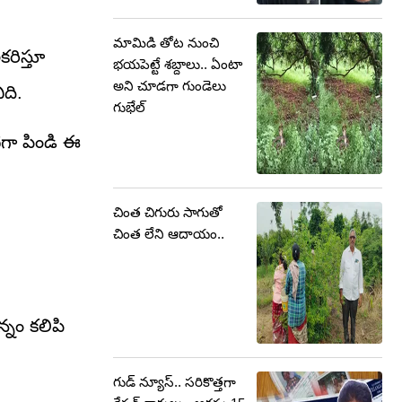
మామిడి తోట నుంచి
కరిస్తూ
భయపెట్టే శబ్దాలు.. ఏంటా
అని చూడగా గుండెలు
ిది.
గుభేల్
టిగా పిండి ఈ
చింత చిగురు సాగుతో
చింత లేని ఆదాయం..
్నం కలిపి
గుడ్ న్యూస్.. సరికొత్తగా