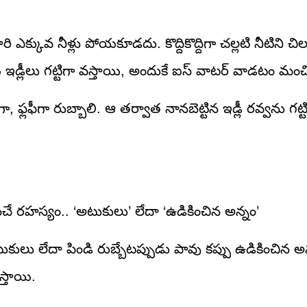
ి ఎక్కువ నీళ్లు పోయకూడదు. కొద్దికొద్దిగా చల్లటి నీటిని చిల
యి ఇడ్లీలు గట్టిగా వస్తాయి, అందుకే ఐస్ వాటర్ వాడటం మంచ
, ఫ్లఫీగా రుబ్బాలి. ఆ తర్వాత నానబెట్టిన ఇడ్లీ రవ్వను గట్
ంచే రహస్యం.. ‘అటుకులు’ లేదా ‘ఉడికించిన అన్నం’
కులు లేదా పిండి రుబ్బేటప్పుడు పావు కప్పు ఉడికించిన అన
స్తాయి.