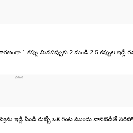
ారణంగా 1 కప్పు మినపప్పుకు 2 నుండి 2.5 కప్పుల ఇడ్లీ రవ్
్వను ఇడ్లీ పిండి రుబ్బే ఒక గంట ముందు నానబెడితే సరిప