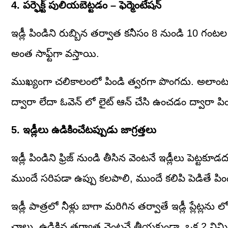
4. పర్ఫెక్ట్ పులియబెట్టడం – ఫెర్మెంటేషన్
ఇడ్లీ పిండిని రుబ్బిన తర్వాత కనీసం 8 నుండి 10 గంటల ప
అంత సాఫ్ట్‌గా వస్తాయి.
ముఖ్యంగా చలికాలంలో పిండి త్వరగా పొంగదు. అలాంటప్
ద్వారా లేదా ఓవెన్ లో లైట్ ఆన్ చేసి ఉంచడం ద్వారా ప
5. ఇడ్లీలు ఉడికించేటప్పుడు జాగ్రత్తలు
ఇడ్లీ పిండిని ఫ్రిజ్ నుండి తీసిన వెంటనే ఇడ్లీలు పెట్టకూ
ముందే సరిపడా ఉప్పు కలపాలి, ముందే కలిపి పెడితే పిం
ఇడ్లీ పాత్రలో నీళ్లు బాగా మరిగిన తర్వాతే ఇడ్లీ ప్లేట్లన
చాలు. ఉడికిన తర్వాత వెంటనే తీయకుండా, ఒక 2 నిమిషాలు ఆగి