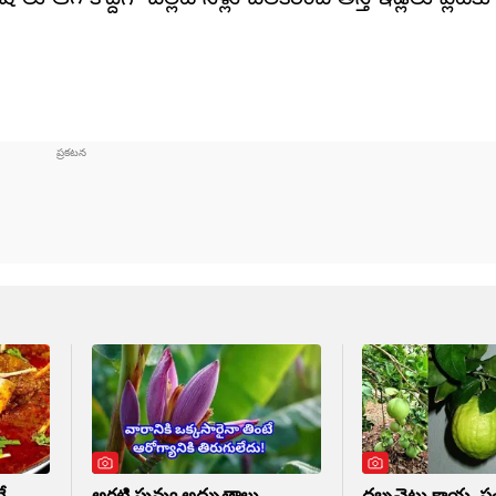
ే
అరటి పువ్వు అద్భుతాలు..
దబ్బచెట్టు కాయ, ప