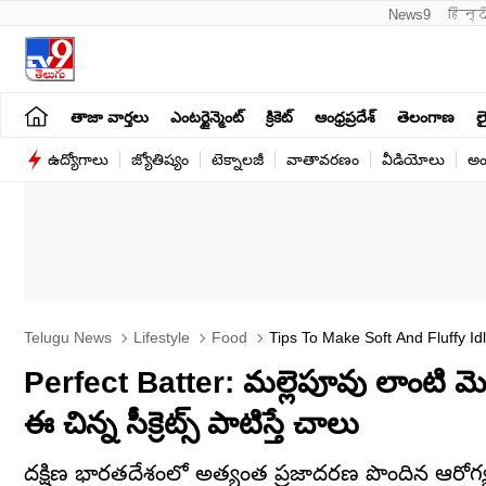
News9
हिन्द
తాజా వార్తలు
ఎంటర్టైన్మెంట్
క్రికెట్
ఆంధ్రప్రదేశ్
తెలంగాణ
లై
ఉద్యోగాలు
జ్యోతిష్యం
టెక్నాలజీ
వాతావరణం
వీడియోలు
అం
Telugu News
Lifestyle
Food
Tips To Make Soft And Fluffy Idl
Perfect Batter: మల్లెపూవు లాంటి మెత్
ఈ చిన్న సీక్రెట్స్ పాటిస్తే చాలు
దక్షిణ భారతదేశంలో అత్యంత ప్రజాదరణ పొందిన ఆరోగ్యకర