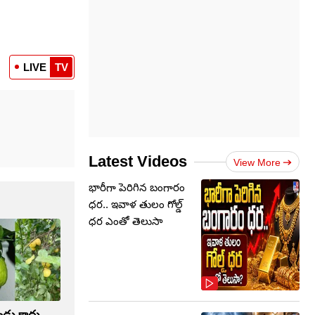
LIVE
TV
Latest Videos
View More
భారీగా పెరిగిన బంగారం
ధర.. ఇవాళ తులం గోల్డ్‌
ధర ఎంతో తెలుసా
ండు కాదు..