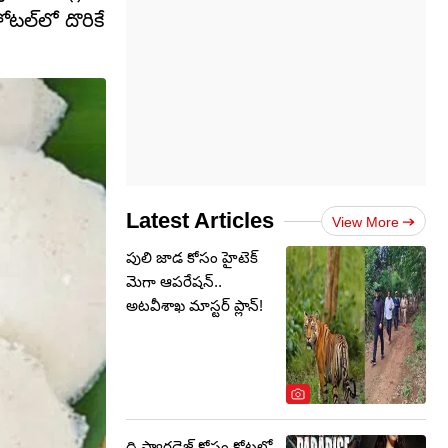
టల్‌లో దొరికే
Latest Articles
View More
పులి జాడ కోసం హైటెక్
మెగా ఆపరేషన్..
అటవీశాఖ మాస్టర్‌ ప్లాన్‌!
ది ప్యారడైజ్ కోసం కోట్లలో