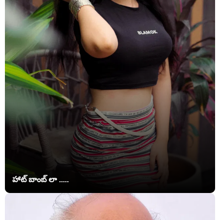
హాట్ బాంబ్ లా .....