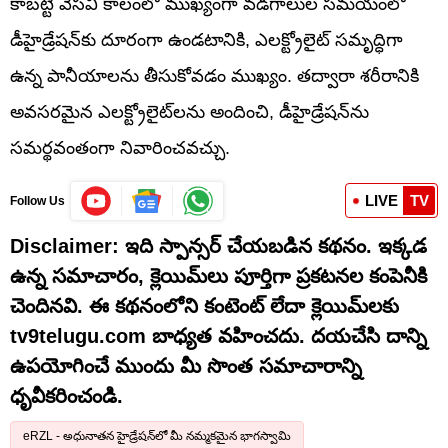
కాబట్టి వేసవి కాలంలో ముఖ్యంగా వడగాలుల సమయంలో
డీహైడ్రేషన్‌కు దూరంగా ఉండటానికి, ఎలక్ట్రోలైట్ సమృద్ధిగా
ఉన్న పానీయాలను తీసుకోవడం ముఖ్యం. తద్వారా శరీరానికి
అవసరమైన ఎలక్ట్రోలైట్‌లను అందించి, డీహైడ్రేషన్‌ను
సమర్థవంతంగా నివారించవచ్చు.
LIVE
TV
Follow Us
Disclaimer: ఇది స్పాన్సర్ చేయబడిన కథనం. ఇక్కడ
ఉన్న సమాచారం, క్లెయిమ్‌లు పూర్తిగా ప్రకటనల కంపెనీకి
చెందినవి. ఈ కథనంలోని కంటెంట్ లేదా క్లెయిమ్‌లకు
tv9telugu.com బాధ్యత వహించదు. దయచేసి దాన్ని
ఉపయోగించే ముందు మీ సొంత సమాచారాన్ని
ధృవీకరించండి.
eRZL - అధునాతన హైడ్రేషన్‌లో మీ నమ్మకమైన భాగస్వామి