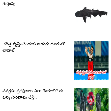
గుర్తింపు
చరిత్ర సృష్టించేందుకు అడుగు దూరంలో
చాహల్
నవగ్రహ ప్రదక్షిణలు ఎలా చేయాలి? ఈ
చిన్న పొరపాట్లు చేస్తే..