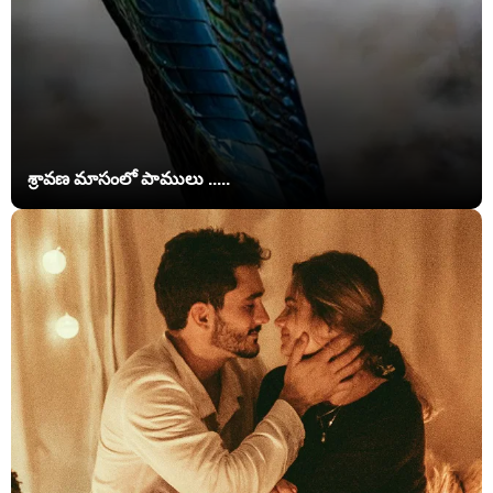
శ్రావణ మాసంలో పాములు .....