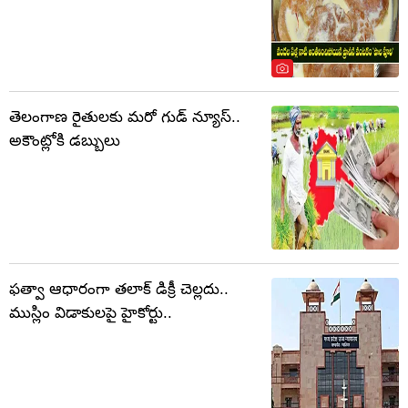
తెలంగాణ రైతులకు మరో గుడ్ న్యూస్..
అకౌంట్లోకి డబ్బులు
ఫత్వా ఆధారంగా తలాక్ డిక్రీ చెల్లదు..
ముస్లిం విడాకులపై హైకోర్టు..