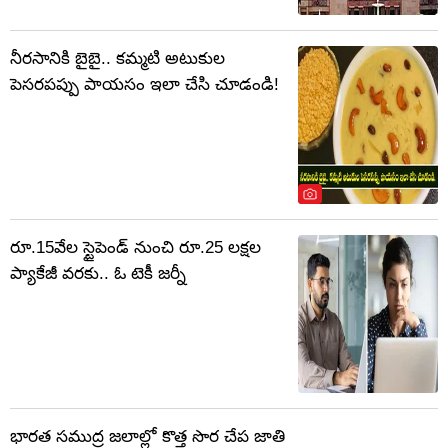
నీరసానికి బైబై.. కమ్మటి అటుకుల
పెసరపప్పు పాయసం ఇలా చేసి చూడండి!
రూ.15వేల స్టైపెండ్ నుంచి రూ.25 లక్షల
ప్యాకేజీ వరకు.. ఓ టెకీ జర్నీ
భారత సముద్ర జలాల్లో కొత్త సొర చేప జాతి