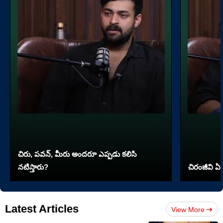
చిరు, పవన్, మీరు అందరూ ఎప్పడు కలిసి
నటిస్తారు?
చిరంజీవి ఏ 
Latest Articles
View More