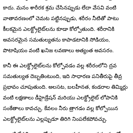
కాదు. మనం శారీరక శ్రమ చేసినప్పుడు లేదా వేసవి వంటి
వాతావరణంలో చెమట పట్టినప్పుడు, శరీరం నీటితో పాటు
కీలకమైన ఎలక్ట్రోలైట్‌లను కూడా కోల్పోతుంది. శరీరానికి
అవసరమైన సమతుల్యతను కాపాడటానికి సోడియం,
పొటాషియం వంటి ఖనిజ లవణాలు అత్యంత అవసరం.
కానీ ఈ ఎలక్ట్రోలైట్‌లను కోల్పోవడం వల్ల శరీరంలోని ద్రవ
సమతుల్యత దెబ్బతింటుంది, ఇది సాధారణ పనితీరుపై తీవ్ర
ప్రభావం చూపుతుంది. అలసట, బలహీనత, కండరాల తిమ్మిర్లు
వంటి లక్షణాలు డీహైడ్రేషన్ మరియు ఎలక్ట్రోలైట్ లోపానికి
సంకేతాలు కావచ్చు. కేవలం నీరు త్రాగడం వల్ల కోల్పోయిన
ఎలక్ట్రోలైట్‌లను ఎల్లప్పుడూ తిరిగి నింపలేకపోవచ్చు.