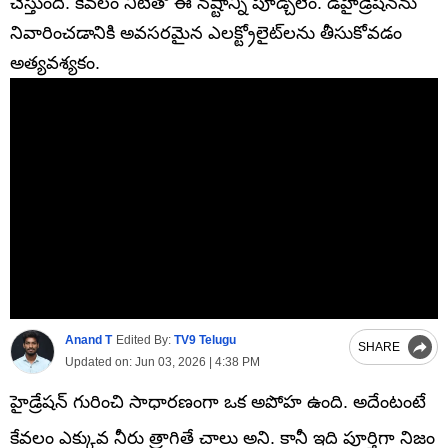
చేస్తుంది. కేవలం నీటితో ఈ నష్టాన్ని పూడ్చలేం. డీహైడ్రేషన్‌ను
నివారించడానికి అవసరమైన ఎలక్ట్రోలైట్‌లను తీసుకోవడం
అత్యవశ్యకం.
Anand T
Edited By:
TV9 Telugu
SHARE
Updated on:
Jun 03, 2026 | 4:38 PM
హైడ్రేషన్ గురించి సాధారణంగా ఒక అపోహ ఉంది. అదేంటంటే
కేవలం ఎక్కువ నీరు త్రాగితే చాలు అని. కానీ ఇది పూర్తిగా నిజం