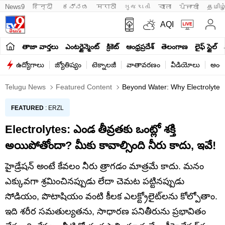
News9
हिन्दी 
ಕನ್ನಡ
मराठी
ગુજરાતી
বাংলা
ਪੰਜਾਬੀ
தமிழ
AQI
తాజా వార్తలు
ఎంటర్టైన్మెంట్
క్రికెట్
ఆంధ్రప్రదేశ్
తెలంగాణ
లైఫ్ స్టైల్
ఉద్యోగాలు
జ్యోతిష్యం
టెక్నాలజీ
వాతావరణం
వీడియోలు
అంతర
Telugu News
Featured Content
Beyond Water: Why Electrolytes 
FEATURED
: ERZL
Electrolytes: ఎండ తీవ్రతకు ఒంట్లో శక్తి
అయిపోతోందా? మీకు కావాల్సింది నీరు కాదు, ఇవే!
హైడ్రేషన్ అంటే కేవలం నీరు త్రాగడం మాత్రమే కాదు. మనం
ఎక్కువగా శ్రమించినప్పుడు లేదా చెమట పట్టినప్పుడు
సోడియం, పొటాషియం వంటి కీలక ఎలక్ట్రోలైట్‌లను కోల్పోతాం.
ఇది శరీర సమతుల్యతను, సాధారణ పనితీరును ప్రభావితం