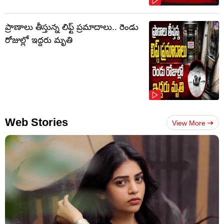
ప్రాణాలు తీస్తున్న లిఫ్ట్‌ ప్రమాదాలు.. రెండు
రోజుల్లో ఇద్దరు మృతి
Web Stories
View More