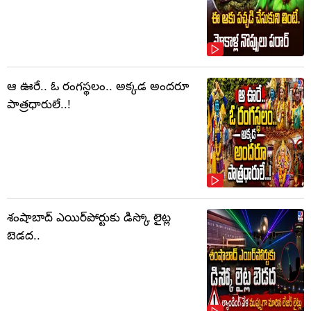
ఆ ఊరే.. ఓ రంగస్థలం.. అక్కడ అందరూ
పాత్రధారులే..!
శంషాబాద్ ఎయిర్‌పోర్టుకు డిస్కో లైట్ల
బెడద..