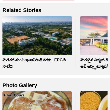
Related Stories
మెడికల్ నుంచి ఇంజినీరింగ్ వరకు.. EPGIకి
మెరుగైన విద్యకు కేర
సాటేది!
ఆఫ్ ఇన్స్టిట్యూషన్స
Photo Gallery