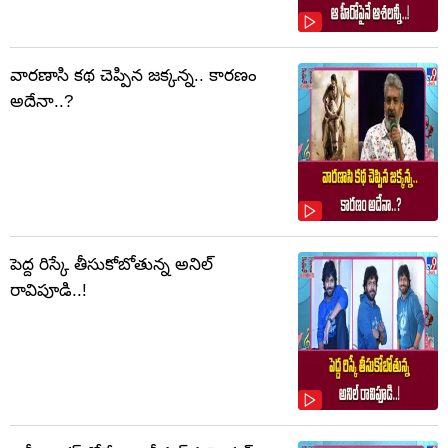
వారణాసి కథ చెప్పిన జక్కన్న.. కారణం
అదేనా..?
పెద్ద రిస్కే తీసుకోబోతున్న అనిల్
రావిపూడి..!