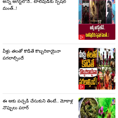
అన్నీ ఆగస్ట్‌లోనే.. టాలీవుడ్‌కు స్పెషల్
మంత్..!
వీళ్లు తలతో కొడితే కొబ్బరికాయైనా
పగలాల్సిందే
ఈ ఆకు పచ్చడి చేసుకుని తింటే.. మోకాళ్ల
నొప్పులు పరార్‌