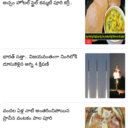
అచ్చం హోటల్ స్టైల్ కమ్మటి పూరి కర్రీ..
భారత్ సత్తా.. విజయవంతంగా నింగిలోకి
దూసుకెళ్లిన అగ్ని 4 క్షిపణి
వందల ఏళ్ల నాటి అంతరించిపోయిన
ప్రాచీన వంటకం పాల పూరి