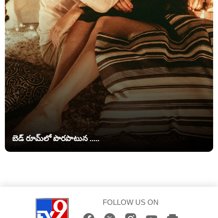
బెడ్ రూమ్‌లో పొరపాటున .....
FOLLOW US ON