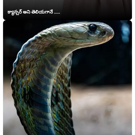
క్యాన్సర్ అని తెలియగానే .....