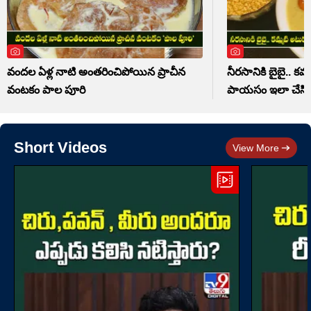
వందల ఏళ్ల నాటి అంతరించిపోయిన ప్రాచీన
నీరసానికి బైబై.. క
వంటకం పాల పూరి
పాయసం ఇలా చేసి
Short Videos
View More