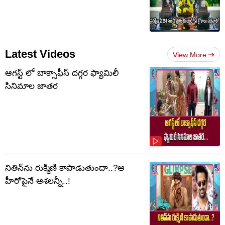
Latest Videos
View More
ఆగస్ట్ లో బాక్సాఫీస్ దగ్గర ఫ్యామిలీ
సినిమాల జాతర
నితిన్‌ను రుక్మిణి కాపాడుతుందా..?ఆ
హీరోపైనే ఆశలన్నీ..!