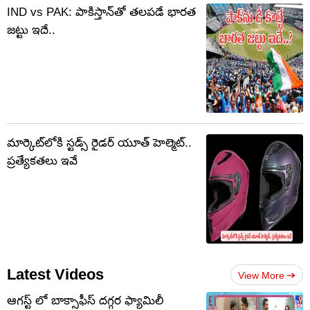
IND vs PAK: పాకిస్తాన్‌తో తలపడే భారత
జట్టు ఇదే..
మార్కెట్‌లోకి స్టడ్స్ రైడర్ యూత్ హెల్మెట్..
ప్రత్యేకతలు ఇవే
Latest Videos
View More
ఆగస్ట్ లో బాక్సాఫీస్ దగ్గర ఫ్యామిలీ