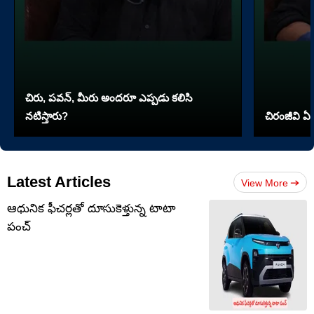
చిరు, పవన్, మీరు అందరూ ఎప్పడు కలిసి
నటిస్తారు?
చిరంజీవి ఏ 
Latest Articles
View More
ఆధునిక ఫీచర్లతో దూసుకెళ్తున్న టాటా
పంచ్