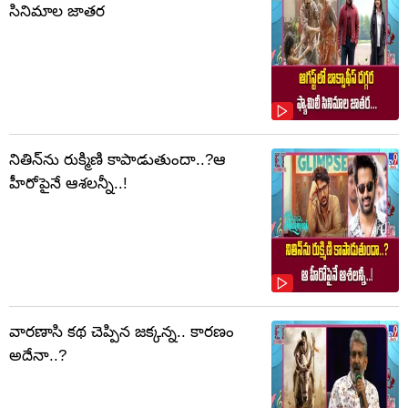
సినిమాల జాతర
నితిన్‌ను రుక్మిణి కాపాడుతుందా..?ఆ
హీరోపైనే ఆశలన్నీ..!
వారణాసి కథ చెప్పిన జక్కన్న.. కారణం
అదేనా..?