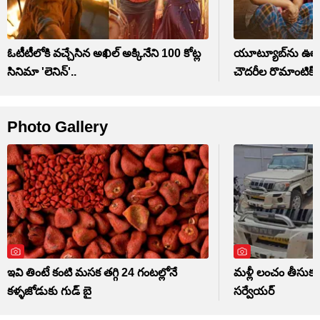
ఓటీటీలోకి వచ్చేసిన అఖిల్ అక్కినేని 100 కోట్ల
యూట్యూబ్‌ను ఊపేస్
సినిమా 'లెనిన్'..
చౌదరీల రొమాంటిక్ 
Photo Gallery
ఇవి తింటే కంటి మసక తగ్గి 24 గంటల్లోనే
మళ్లీ లంచం తీసుకుం
కళ్ళజోడుకు గుడ్ బై
సర్వేయర్