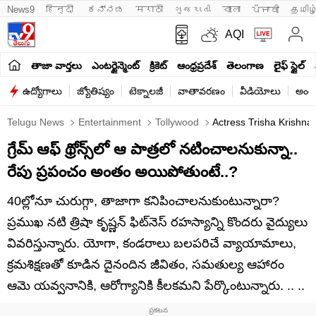
News9
हिन्दी 
ಕನ್ನಡ
मराठी
ગુજરાતી
বাংলা
ਪੰਜਾਬੀ
தமிழ
AQI
తాజా వార్తలు
ఎంటర్టైన్మెంట్
క్రికెట్
ఆంధ్రప్రదేశ్
తెలంగాణ
లైఫ్ స్టైల్
ఉద్యోగాలు
జ్యోతిష్యం
టెక్నాలజీ
వాతావరణం
వీడియోలు
అంతర
Telugu News
Entertainment
Tollywood
Actress Trisha Krishnan
గ్రేమ్ ఆఫ్ థ్రోన్స్‌లో ఆ పాత్రలో నటించాలనుకున్నా..
రేపు ప్రపంచం అంతం అయిపోతుంటే..?
40ల్లోనూ చురుగ్గా, తాజాగా కనిపించాలనుకుంటున్నారా?
ప్రముఖ నటి త్రిషా కృష్ణన్ ఫిట్‌నెస్ రహస్యాన్ని కొందరు వైద్యులు
వివరిస్తున్నారు. యోగా, కండరాలు బలపరిచే వ్యాయామాలు,
క్రమశిక్షణతో కూడిన దైనందిన జీవితం, సమతుల్య ఆహారం
ఆమె యవ్వనానికి, ఆరోగ్యానికి కీలకమని పేర్కొంటున్నారు. .. ..