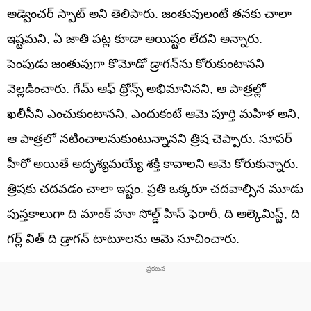
అడ్వెంచర్ స్పాట్ అని తెలిపారు. జంతువులంటే తనకు చాలా
ఇష్టమని, ఏ జాతి పట్ల కూడా అయిష్టం లేదని అన్నారు.
పెంపుడు జంతువుగా కొమోడో డ్రాగన్‌ను కోరుకుంటానని
వెల్లడించారు. గేమ్ ఆఫ్ థ్రోన్స్ అభిమానినని, ఆ పాత్రల్లో
ఖలీసీని ఎంచుకుంటానని, ఎందుకంటే ఆమె పూర్తి మహిళ అని,
ఆ పాత్రలో నటించాలనుకుంటున్నానని త్రిష చెప్పారు. సూపర్
హీరో అయితే అదృశ్యమయ్యే శక్తి కావాలని ఆమె కోరుకున్నారు.
త్రిషకు చదవడం చాలా ఇష్టం. ప్రతి ఒక్కరూ చదవాల్సిన మూడు
పుస్తకాలుగా ది మాంక్ హూ సోల్డ్ హిస్ ఫెరారీ, ది ఆల్కెమిస్ట్, ది
గర్ల్ విత్ ది డ్రాగన్ టాటూలను ఆమె సూచించారు.