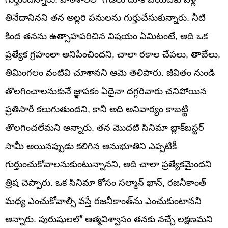
తినేదానినని తన అల్లరి పనులను గుర్తుచేసుకున్నారు. నీటి
కింద తనను ఉత్సాహపరిచిన విషయం ఏమిటంటే, అది ఒక
ప్రత్యేక గ్రహంలా అనిపించిందని, చాలా రకాల చేపలు, తాబేలు,
తిమింగలం వంటివి చూశానని ఆమె తెలిపారు. జీవితం నుండి
తొలగించాలనుకునే జ్ఞాపకం ఏదైనా దగ్గరివారు చనిపోయిన
ప్రతిసారీ కలుగుతుందని, కానీ అది అనివార్యం కాబట్టి
తొలగించలేమని అన్నారు. తన మొదటి సినిమా బ్లాక్‌బస్టర్
సామీ అయినప్పుడు కలిగిన అనుభూతిని ఎప్పటికీ
గుర్తుంచుకోవాలనుకుంటున్నానని, అది చాలా ప్రత్యేకమైందని
త్రిష చెప్పారు. ఒక సినిమా కోసం సల్మాన్ ఖాన్, రజనీకాంత్
మధ్య ఎంచుకోవాల్సి వస్తే రజనీకాంత్‌ను ఎంచుకుంటానని
అన్నారు. పురుషులలో ఆత్మవిశ్వాసం తనకు నచ్చే లక్షణమని