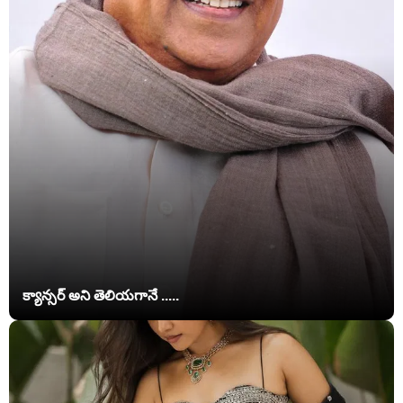
క్యాన్సర్ అని తెలియగానే .....