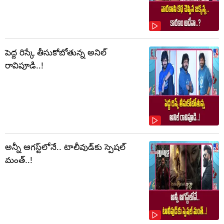
పెద్ద రిస్కే తీసుకోబోతున్న అనిల్
రావిపూడి..!
అన్నీ ఆగస్ట్‌లోనే.. టాలీవుడ్‌కు స్పెషల్
మంత్..!