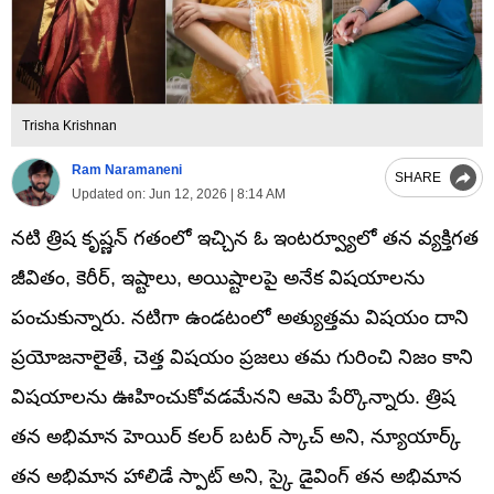
Trisha Krishnan
Ram Naramaneni
SHARE
Updated on:
Jun 12, 2026 | 8:14 AM
నటి త్రిష కృష్ణన్ గతంలో ఇచ్చిన ఓ ఇంటర్వ్యూలో తన వ్యక్తిగత
జీవితం, కెరీర్, ఇష్టాలు, అయిష్టాలపై అనేక విషయాలను
పంచుకున్నారు. నటిగా ఉండటంలో అత్యుత్తమ విషయం దాని
ప్రయోజనాలైతే, చెత్త విషయం ప్రజలు తమ గురించి నిజం కాని
విషయాలను ఊహించుకోవడమేనని ఆమె పేర్కొన్నారు. త్రిష
తన అభిమాన హెయిర్ కలర్ బటర్ స్కాచ్ అని, న్యూయార్క్
తన అభిమాన హాలిడే స్పాట్ అని, స్కై డైవింగ్ తన అభిమాన