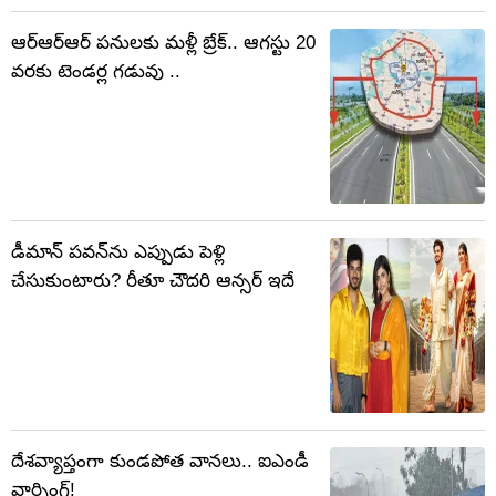
ఆర్ఆర్ఆర్ పనులకు మళ్లీ బ్రేక్.. ఆగస్టు 20
వరకు టెండర్ల గడువు ..
డీమాన్ పవన్‌ను ఎప్పుడు పెళ్లి
చేసుకుంటారు? రీతూ చౌదరి ఆన్సర్ ఇదే
దేశవ్యాప్తంగా కుండపోత వానలు.. ఐఎండీ
వార్నింగ్!