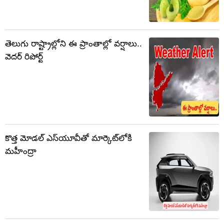
తెలుగు రాష్ట్రాల్లోని ఈ ప్రాంతాల్లో వర్షాలు..
వెదర్ రిపోర్ట్
కొత్త మోడల్‌ ఎస్‌యూవీతో మార్కెట్‌లోకి
మహీంద్రా