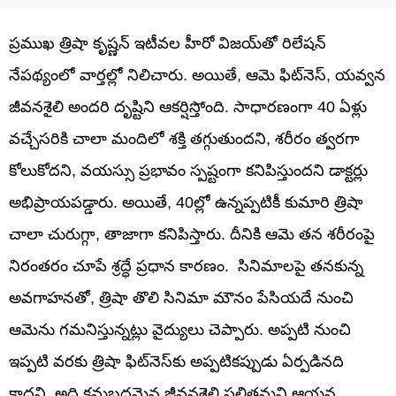
ప్రముఖ త్రిషా కృష్ణన్ ఇటీవల హీరో విజయ్‌తో రిలేషన్
నేపథ్యంలో వార్తల్లో నిలిచారు. అయితే, ఆమె ఫిట్‌నెస్, యవ్వన
జీవనశైలి అందరి దృష్టిని ఆకర్షిస్తోంది. సాధారణంగా 40 ఏళ్లు
వచ్చేసరికి చాలా మందిలో శక్తి తగ్గుతుందని, శరీరం త్వరగా
కోలుకోదని, వయస్సు ప్రభావం స్పష్టంగా కనిపిస్తుందని డాక్టర్లు
అభిప్రాయపడ్డారు. అయితే, 40ల్లో ఉన్నప్పటికీ కుమారి త్రిషా
చాలా చురుగ్గా, తాజాగా కనిపిస్తారు. దీనికి ఆమె తన శరీరంపై
నిరంతరం చూపే శ్రద్ధే ప్రధాన కారణం. సినిమాలపై తనకున్న
అవగాహనతో, త్రిషా తొలి సినిమా మౌనం పేసియదే నుంచి
ఆమెను గమనిస్తున్నట్లు వైద్యులు చెప్పారు. అప్పటి నుంచి
ఇప్పటి వరకు త్రిషా ఫిట్‌నెస్‌కు అప్పటికప్పుడు ఏర్పడినది
కాదని, అది క్రమబద్ధమైన జీవనశైలి ఫలితమని ఆయన