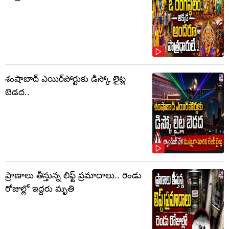
శంషాబాద్ ఎయిర్‌పోర్టుకు డిస్కో లైట్ల
బెడద..
ప్రాణాలు తీస్తున్న లిఫ్ట్‌ ప్రమాదాలు.. రెండు
రోజుల్లో ఇద్దరు మృతి