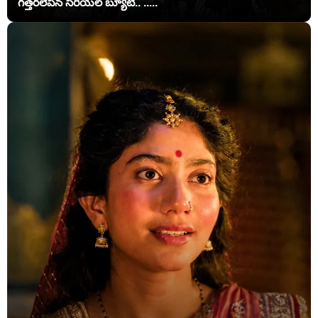
గత్తరలేపిన సీరియల్ బ్యూటీ.. .....