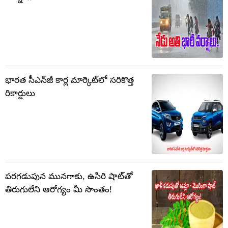
భారత సీఎన్‌జీ కార్ల మార్కెట్‌లో సరికొత్త
రికార్డులు
పరగడుపున మునగాకు, ఉసిరి షాట్‌తో
తిరుగులేని ఆరోగ్యం మీ సొంతం!