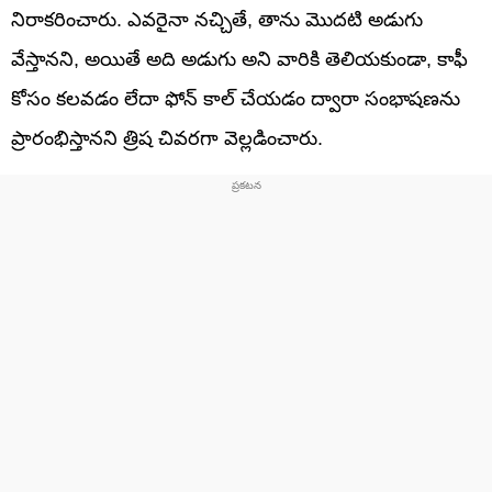
నిరాకరించారు. ఎవరైనా నచ్చితే, తాను మొదటి అడుగు
వేస్తానని, అయితే అది అడుగు అని వారికి తెలియకుండా, కాఫీ
కోసం కలవడం లేదా ఫోన్ కాల్ చేయడం ద్వారా సంభాషణను
ప్రారంభిస్తానని త్రిష చివరగా వెల్లడించారు.