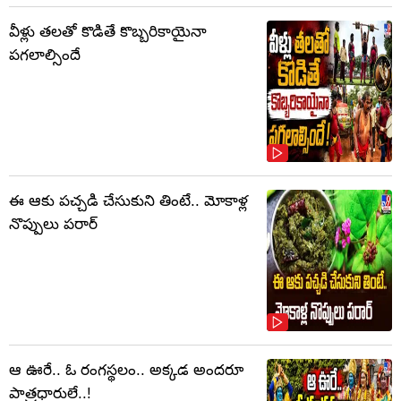
వీళ్లు తలతో కొడితే కొబ్బరికాయైనా
పగలాల్సిందే
ఈ ఆకు పచ్చడి చేసుకుని తింటే.. మోకాళ్ల
నొప్పులు పరార్‌
ఆ ఊరే.. ఓ రంగస్థలం.. అక్కడ అందరూ
పాత్రధారులే..!