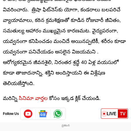
వివరించారు. త్రిషా ఫిట్‌నెస్‌కు యోగా, కండరాలు బలపరిచే
వ్యాయామాలు, కఠిన క్రమశిక్షణతో కూడిన రోజువారీ జీవితం,
సమతుల్య ఆహారం ముఖ్యమైన కారణమట. వైద్యపరంగా,
యవ్వనంగా కనిపించడం మంచిదే అయినప్పటికీ, శరీరం కూడా
యవ్వనంగా పనిచేయడం అసలైన విజయమని .
ఆరోగ్యకరమైన జీవనశైలి, నిరంతర శ్రద్ధే 40 ఏళ్ల వయసులో
కూడా తాజాదనాన్ని, శక్తిని అందిస్తాయని ఈ విశ్లేషణ
తెలియజేస్తోంది.
మరిన్ని
సినిమా వార్తల
కోసం ఇక్కడ క్లిక్ చేయండి.
LIVE
TV
Follow Us