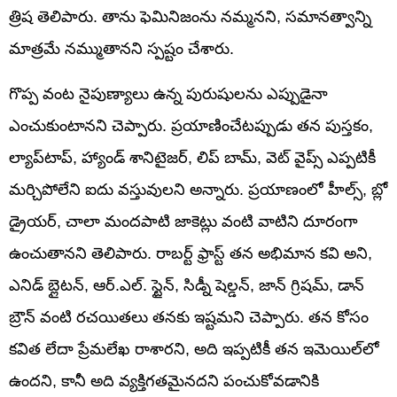
త్రిష తెలిపారు. తాను ఫెమినిజంను నమ్మనని, సమానత్వాన్ని
మాత్రమే నమ్ముతానని స్పష్టం చేశారు.
గొప్ప వంట నైపుణ్యాలు ఉన్న పురుషులను ఎప్పుడైనా
ఎంచుకుంటానని చెప్పారు. ప్రయాణించేటప్పుడు తన పుస్తకం,
ల్యాప్‌టాప్, హ్యాండ్ శానిటైజర్, లిప్ బామ్, వెట్ వైప్స్ ఎప్పటికీ
మర్చిపోలేని ఐదు వస్తువులని అన్నారు. ప్రయాణంలో హీల్స్, బ్లో
డ్రైయర్, చాలా మందపాటి జాకెట్లు వంటి వాటిని దూరంగా
ఉంచుతానని తెలిపారు. రాబర్ట్ ఫ్రాస్ట్ తన అభిమాన కవి అని,
ఎనిడ్ బ్లైటన్, ఆర్.ఎల్. స్టైన్, సిడ్నీ షెల్డన్, జాన్ గ్రిషమ్, డాన్
బ్రౌన్ వంటి రచయితలు తనకు ఇష్టమని చెప్పారు. తన కోసం
కవిత లేదా ప్రేమలేఖ రాశారని, అది ఇప్పటికీ తన ఇమెయిల్‌లో
ఉందని, కానీ అది వ్యక్తిగతమైనదని పంచుకోవడానికి