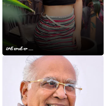
హాట్ బాంబ్ లా .....