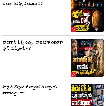
అంతా రివర్స్ ఎందుకంటే?
వారణాసి లీక్స్ రచ్చ.. రాజమౌళి ధమాకా
ప్లాన్ మెప్పించేనా?
పాడైన నోట్లను మార్చడానికి బ్యాంకు
నిరాకరిస్తోందా?