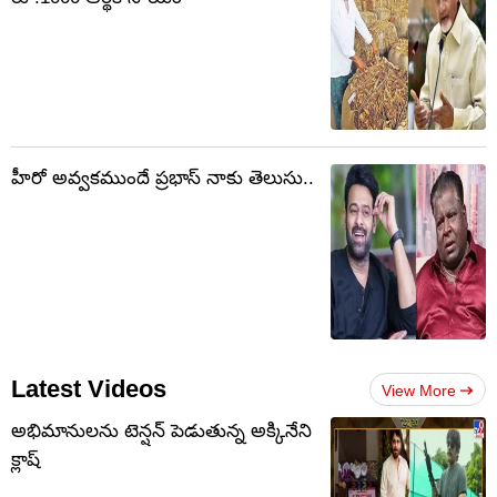
హీరో అవ్వకముందే ప్రభాస్ నాకు తెలుసు..
Latest Videos
View More
అభిమానులను టెన్షన్‌ పెడుతున్న అక్కినేని
క్లాష్‌