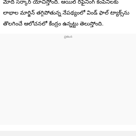
మోదీ సర్కార్ యోచిస్తోంది. ఆయిల్ రిఫైనింగ్ కంపెనీలకు
లాభాల మార్జిన్ తగ్గిపోతున్న నేపథ్యంలో విండ్ ఫాల్ ట్యాక్స్‌ను
తొలగించే ఆలోచనలో కేంద్రం ఉన్నట్టు తెలుస్తోంది.