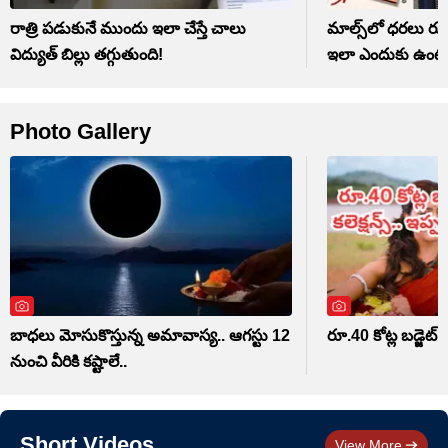
రాత్రి పడుకునే ముందు ఇలా చేస్తే చాలు
మాల్స్‌లో ధరలు ర
విద్యుత్ బిల్లు తగ్గుతుంది!
ఇలా ఎందుకు ఉంట
Photo Gallery
బాధలు మోసుకొస్తున్న అమావాస్య.. ఆగస్టు 12
రూ.40 కోట్ల బడ్జెట్.. 
నుంచి వీరికి కష్టాలే..
Short Videos
View More