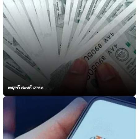
ఆధార్ ఉంటే చాలు.. .....