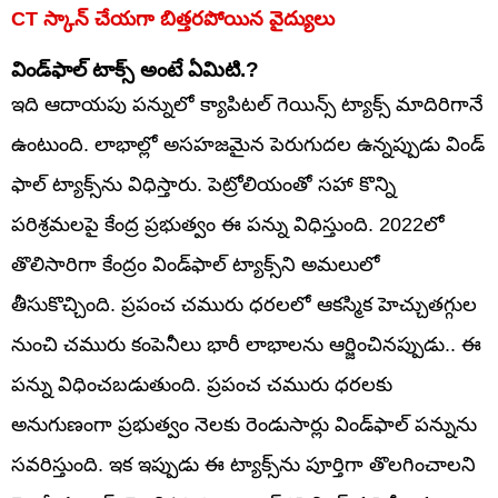
CT స్కాన్ చేయగా బిత్తరపోయిన వైద్యులు
విండ్‌ఫాల్ టాక్స్ అంటే ఏమిటి.?
ఇది ఆదాయపు పన్నులో క్యాపిటల్ గెయిన్స్ ట్యాక్స్ మాదిరిగానే
ఉంటుంది. లాభాల్లో అసహజమైన పెరుగుదల ఉన్నప్పుడు విండ్
ఫాల్ ట్యాక్స్‌ను విధిస్తారు. పెట్రోలియంతో సహా కొన్ని
పరిశ్రమలపై కేంద్ర ప్రభుత్వం ఈ పన్ను విధిస్తుంది. 2022లో
తొలిసారిగా కేంద్రం విండ్‌ఫాల్ ట్యాక్స్‌ని అమలులో
తీసుకొచ్చింది. ప్రపంచ చమురు ధరలలో ఆకస్మిక హెచ్చుతగ్గుల
నుంచి చమురు కంపెనీలు భారీ లాభాలను ఆర్జించినప్పుడు.. ఈ
పన్ను విధించబడుతుంది. ప్రపంచ చమురు ధరలకు
అనుగుణంగా ప్రభుత్వం నెలకు రెండుసార్లు విండ్‌ఫాల్ పన్నును
సవరిస్తుంది. ఇక ఇప్పుడు ఈ ట్యాక్స్‌ను పూర్తిగా తొలగించాలని