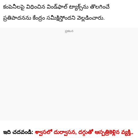
కంపెనీలపై విధించిన విండ్‌ఫాల్ ట్యాక్స్‌ను తొలగించే
ప్రతిపాదనను కేంద్రం సమీక్షిస్తోందని వెల్లడించారు.
ఇది చదవండి:
శ్వాసలో దుర్వాసన, దగ్గుతో ఆస్పత్రికెళ్లిన వ్యక్తి..