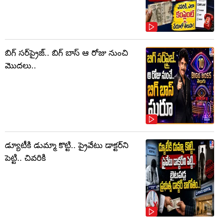
బిగ్ సర్‌ప్రైజ్‌.. బిగ్ బాస్‌ ఆ రోజు నుంచి
మొదలు..
డ్యూటీకి డుమ్మా కొట్టి.. ప్రైవేటు డాక్టర్‌ని
పెట్టి.. చివరికి