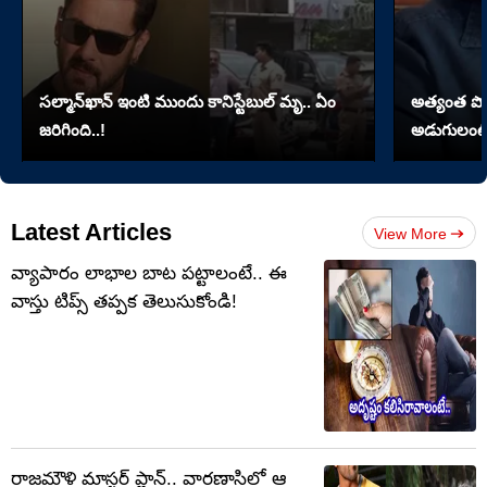
సల్మాన్‌ఖాన్‌ ఇంటి ముందు కానిస్టేబుల్‌ మృ.. ఏం
అత్యంత పొడవై
జరిగింది..!
అడుగులంటే
Latest Articles
View More
వ్యాపారం లాభాల బాట పట్టాలంటే.. ఈ
వాస్తు టిప్స్ తప్పక తెలుసుకోండి!
రాజమౌళి మాస్టర్ ప్లాన్.. వారణాసిలో ఆ