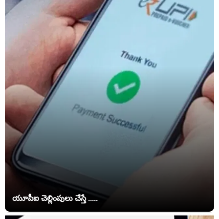
యూపీఐ చెల్లింపులు చేస్తే .....