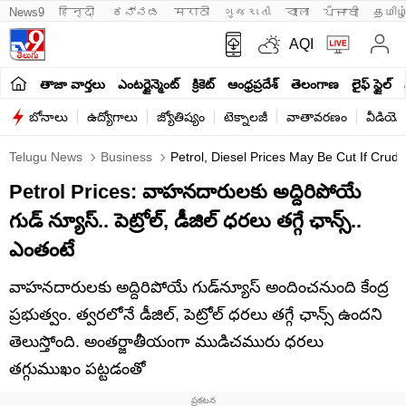
News9
हिन्दी 
ಕನ್ನಡ
मराठी
ગુજરાતી
বাংলা
ਪੰਜਾਬੀ
தமிழ
AQI
తాజా వార్తలు
ఎంటర్టైన్మెంట్
క్రికెట్
ఆంధ్రప్రదేశ్
తెలంగాణ
లైఫ్ స్టైల్
బోనాలు
ఉద్యోగాలు
జ్యోతిష్యం
టెక్నాలజీ
వాతావరణం
వీడియో
Telugu News
Business
Petrol, Diesel Prices May Be Cut If Crud
Petrol Prices: వాహనదారులకు అద్దిరిపోయే
గుడ్ న్యూస్.. పెట్రోల్, డీజిల్ ధరలు తగ్గే ఛాన్స్..
ఎంతంటే
వాహనదారులకు అద్దిరిపోయే గుడ్‌న్యూస్ అందించనుంది కేంద్ర
ప్రభుత్వం. త్వరలోనే డీజిల్, పెట్రోల్ ధరలు తగ్గే ఛాన్స్ ఉందని
తెలుస్తోంది. అంతర్జాతీయంగా ముడిచమురు ధరలు
తగ్గుముఖం పట్టడంతో