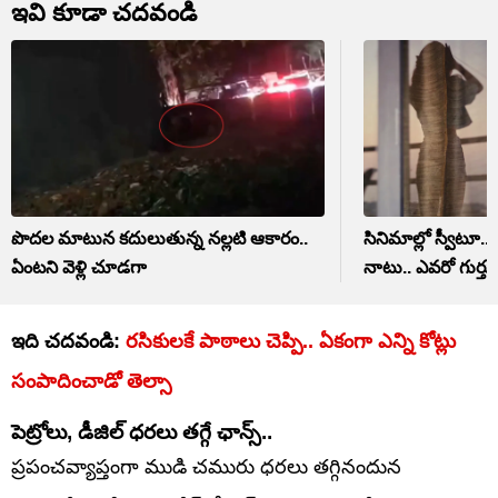
ఇవి కూడా చదవండి
పొదల మాటున కదులుతున్న నల్లటి ఆకారం..
సినిమాల్లో స్వీటూ
ఏంటని వెళ్లి చూడగా
నాటు.. ఎవరో గుర్తు
ఇది చదవండి:
రసికులకే పాఠాలు చెప్పి.. ఏకంగా ఎన్ని కోట్లు
సంపాదించాడో తెల్సా
పెట్రోలు, డీజిల్ ధరలు తగ్గే ఛాన్స్..
ప్రపంచవ్యాప్తంగా ముడి చమురు ధరలు తగ్గినందున