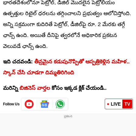
భారతదేశంలోనూ పెట్రోల్, డీజిల్ మొదలైన పెట్రోలియం
ఉత్పత్తుల రిటైల్ ధరలను తగ్గించాలని ప్రభుత్వం ఆలోచిస్తోంది.
అన్ని సక్రమంగా కుదిరితే పెట్రోల్, డీజిల్‌పై రూ. 2 మేరకు తగ్గే
ఛాన్స్ ఉంది. అయితే దీనిపై త్వరలోనే అధికారిక ప్రకటన
వెలువడే ఛాన్స్ ఉంది.
ఇది చదవండి:
తీవ్రమైన కడుపునొప్పితో ఆస్పత్రికెళ్లిన మహిళ..
స్కాన్ చేసి చూడగా దిమ్మతిరిగింది
మరిన్ని
బిజినెస్ వార్తల
కోసం ఇక్కడ క్లిక్ చేయండి..
LIVE
TV
Follow Us