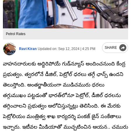
Petrol Rates
SHARE
Ravi Kiran
Updated on:
Sep 12, 2024 | 4:25 PM
వాహనదారులకు అద్దిరిపోయే గుడ్‌న్యూస్ అందించనుంది కేంద్ర
ప్రభుత్వం. త్వరలోనే డీజిల్, పెట్రోల్ ధరలు తగ్గే ఛాన్స్ ఉందని
తెలుస్తోంది. అంతర్జాతీయంగా ముడిచమురు ధరలు
తగ్గుముఖం పట్టడంతో భారత్‌లోనూ పెట్రోల్, డీజిల్ ధరలను
తగ్గించాలని ప్రభుత్వం ఆలోచిస్తున్నట్లు తెలిసింది. ఈ మేరకు
పెట్రోలియం మంత్రిత్వ శాఖ కార్యదర్శి పంకజ్ జైన్ సంకేతాలు
ఇచ్చారు. ఇటీవల మీడియాతో ముచ్చటించిన ఆయన.. చమురు