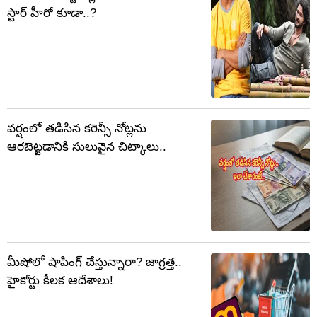
స్టార్ హీరో కూడా..?
వర్షంలో తడిసిన కరెన్సీ నోట్లను
ఆరబెట్టడానికి సులువైన చిట్కాలు..
మీషోలో షాపింగ్ చేస్తున్నారా? జాగ్రత్త..
హైకోర్టు కీలక ఆదేశాలు!