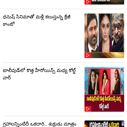
ధనుష్ సినిమాతో మళ్లీ కలుస్తున్న క్రేజీ
కాంబో
టాలీవుడ్‌లో కొత్త హీరోయిన్స్ మధ్య కోల్డ్
వార్
గ్రహాలన్నింటిదీ ఒకదారి.. శుక్రుడు మాత్రం