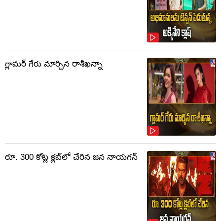
గ్లామర్ గేరు మార్చిన రాశీఖన్నా
రూ. 300 కోట్ల క్లబ్‌లో చేరిన జన నాయగన్