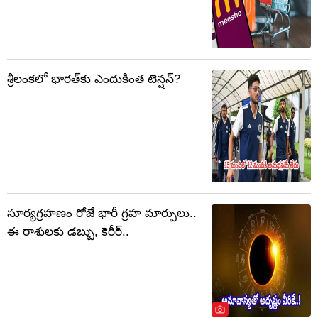
శ్రీలంకలో భారత్‌కు ఎందుకింత టెన్షన్?
సూర్యగ్రహణం రోజే భారీ గ్రహ మార్పులు..
ఈ రాశులకు డబ్బు, కెరీర్‌..