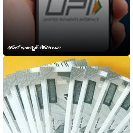
ఫోన్‌లో ఇంటర్నెట్ లేకపోయినా .....