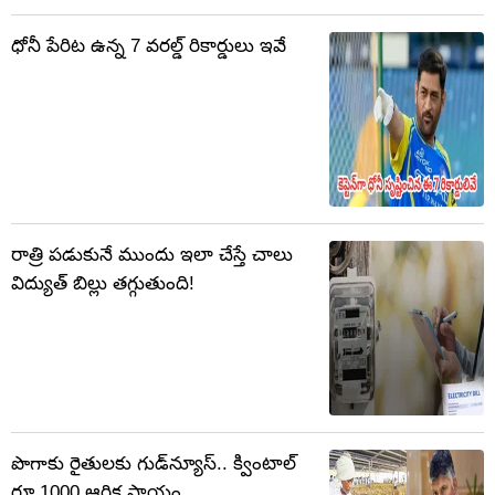
ధోనీ పేరిట ఉన్న 7 వరల్డ్ రికార్డులు ఇవే
రాత్రి పడుకునే ముందు ఇలా చేస్తే చాలు
విద్యుత్ బిల్లు తగ్గుతుంది!
పొగాకు రైతులకు గుడ్‌న్యూస్.. క్వింటాల్‌
రూ.1000 ఆర్థిక సాయం