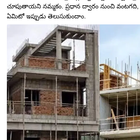
చూపుతాయని నమ్మకం. ప్రధాన ద్వారం నుంచి వంటగది,
ఏమిటో ఇప్పుడు తెలుసుకుందాం.