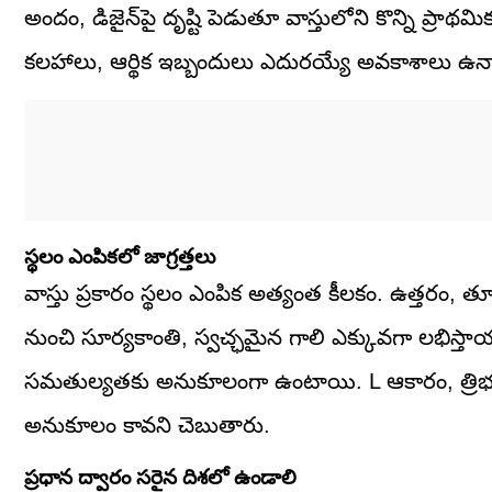
అందం, డిజైన్‌పై దృష్టి పెడుతూ వాస్తులోని కొన్ని ప్రాథమ
కలహాలు, ఆర్థిక ఇబ్బందులు ఎదురయ్యే అవకాశాలు ఉన్న
స్థలం ఎంపికలో జాగ్రత్తలు
వాస్తు ప్రకారం స్థలం ఎంపిక అత్యంత కీలకం. ఉత్తరం, త
నుంచి సూర్యకాంతి, స్వచ్ఛమైన గాలి ఎక్కువగా లభిస్తాయన
సమతుల్యతకు అనుకూలంగా ఉంటాయి. L ఆకారం, త్రిభు
అనుకూలం కావని చెబుతారు.
ప్రధాన ద్వారం సరైన దిశలో ఉండాలి