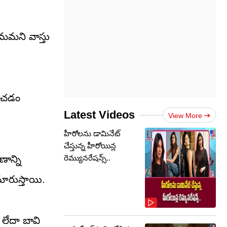
తమమని వాస్తు
ించడం
Latest Videos
View More
హీరోలను డామినేట్
చేస్తున్న హీరోయిన్ల
ాన్ని
రెమ్యునరేషన్స్..
మారుస్తాయి.
 లేదా బావి