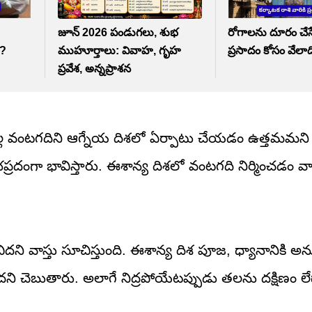
జూన్ 2026 పండుగలు, శుభ
రోగాలను దూరం చేసే శ
ా?
ముహూర్తాలు: వివాహ, గృహ
ప్రసాదం కోసం వేలాద
ప్రవేశ, అన్నప్రాశన
ందువల్ల వంటగదిని ఆగ్నేయ దిశలో ఏర్పాటు చేయడం ఉత్తమమని 
దంగా భావిస్తారు. ఈశాన్య దిశలో వంటగది నిర్మించడం వాస
దని వాస్తు సూచిస్తుంది. ఈశాన్య దిశ పూజ, ధ్యానానికి 
దని చెబుతారు. అలాగే నిద్రపోయేటప్పుడు తలను దక్షిణం ల