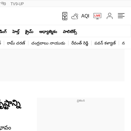
नी9
TV9-UP
AQI
ండింగ్
హెల్త్‌
క్రైమ్
ఆధ్యాత్మికం
పాలిటిక్స్‌
్
రామ్ చ‌ర‌ణ్‌
చంద్రబాబు నాయుడు
రేవంత్ రెడ్డి
పవన్ కళ్యాణ్
నరేంద
్టాన్ని
రభావం