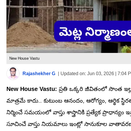
New House Vastu
Rajashekher G
|
Updated on:
Jun 03, 2026 | 7:04 
New House Vastu:
ప్రతి ఒక్కరి జీవితంలో సొంత ఇల్
మాత్రమే కాదు.. కుటుంబ ఆనందం, ఆరోగ్యం, ఆర్థిక స్థిర
నిర్మించే సమయంలో వాస్తు శాస్త్రానికి ప్రత్యేక ప్రాధాన్య
సూచించే వాస్తు నియమాలు ఇంట్లో సానుకూల వాతావరణ