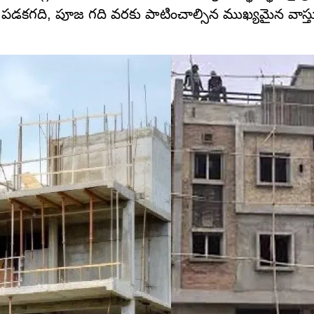
 పడకగది, పూజ గది వరకు పాటించాల్సిన ముఖ్యమైన వాస