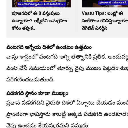
పూజగదిలో ఈ 8 వస్తువులు
Vastu Tips: ఇంట్లో ఈ
ఉన్నాయా? లక్ష్మీదేవి అనుగ్రహం
సంకేతాలు కనిపిస్తున్నాయ
కోసం తప్పక..
నెగెటివ్ ఎనర్జీని
వంటగది ఆగ్నేయ దిశలో ఉండటం ఉత్తమం
వాస్తు శాస్త్రంలో వంటగది అగ్ని తత్వానికి ప్రతీక. అ
వంట చేసే సమయంలో తూర్పు వైపు ముఖం పెట్టడం శుభప్ర
పరిగణించబడుతుంది.
పడకగది స్థానం కూడా ముఖ్యం
ప్రధాన పడకగదిని నైరుతి దిశలో ఏర్పాటు చేయడం మంచి
ప్రాంతంగా భావిస్తారు కాబట్టి అక్కడ పడకగది ఉండకూడ
వైపు ఉంచడం శ్రేయస్కరమని నమ్మకం.