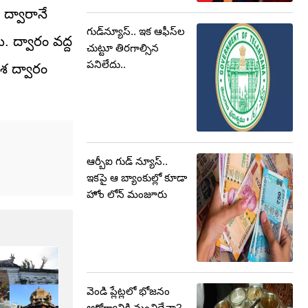
 ద్వారానే
గుడ్‌న్యూస్.. ఇక ఆఫీస్‌ల
. ద్వారం వద్ద
చుట్టూ తిరగాల్సిన
పనిలేదు..
ేశ ద్వారం
ఆర్బీఐ గుడ్ న్యూస్..
ఇకపై ఆ బ్యాంకుల్లో కూడా
హోం లోన్ మంజూరు
వెండి ప్లేట్లలో భోజనం
ఆరోగ్యానికి మంచిదేనా?