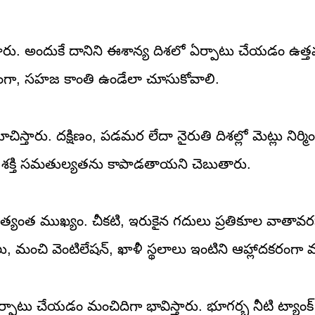
్తారు. అందుకే దానిని ఈశాన్య దిశలో ఏర్పాటు చేయడం ఉత్
ాంతంగా, సహజ కాంతి ఉండేలా చూసుకోవాలి.
స్తారు. దక్షిణం, పడమర లేదా నైరుతి దిశల్లో మెట్లు నిర్మ
టి శక్తి సమతుల్యతను కాపాడతాయని చెబుతారు.
యంత ముఖ్యం. చీకటి, ఇరుకైన గదులు ప్రతికూల వాతావరణ
ికీలు, మంచి వెంటిలేషన్, ఖాళీ స్థలాలు ఇంటిని ఆహ్లాదకరంగా 
ో ఏర్పాటు చేయడం మంచిదిగా భావిస్తారు. భూగర్భ నీటి ట్యాంక్