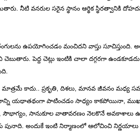
తారు. నీటి వనరుల సరైన స్థానం ఆర్థిక స్థిరత్వానికి దో
రంగులను ఉపయోగించడం మంచిదని వాస్తు సూచిస్తుంది. అల
చెబుతారు. పెద్ద చెట్లు ఇంటికి చాలా దగ్గరగా ఉండకూడదు
ది.
్మకం మాత్రమే కాదు.. ప్రకృతి, దిశలు, మానవ జీవనం మధ్య
యమాన్ని యథాతథంగా పాటించడం సాధ్యం కాకపోయినా, ముఖ్
ో శాంతి, సౌభాగ్యం, సానుకూల వాతావరణం నెలకొనే అవకాశాలు ఉ
తుకు పునాది. అందుకే ఇంటి నిర్మాణంలో ఆలోచించి నిర్ణయాల