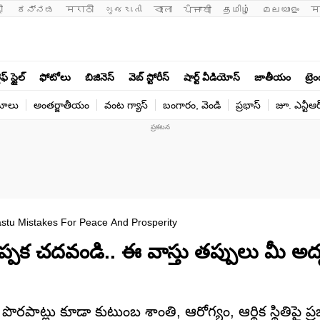
ी 
ಕನ್ನಡ
मराठी
ગુજરાતી
বাংলা
ਪੰਜਾਬੀ
தமிழ்
മലയാളം
म
ఫ్ స్టైల్
ఫోటోలు
బిజినెస్
వెబ్ స్టోరీస్
షార్ట్ వీడియోస్
జాతీయం
ట్రె
యోలు
అంతర్జాతీయం
వంట గ్యాస్
బంగారం, వెండి
ప్రభాస్
జూ. ఎన్టీఆర
stu Mistakes For Peace And Prosperity
ప్పక చదవండి.. ఈ వాస్తు తప్పులు మీ అదృష
 పొరపాట్లు కూడా కుటుంబ శాంతి, ఆరోగ్యం, ఆర్థిక స్థితిపై ప్