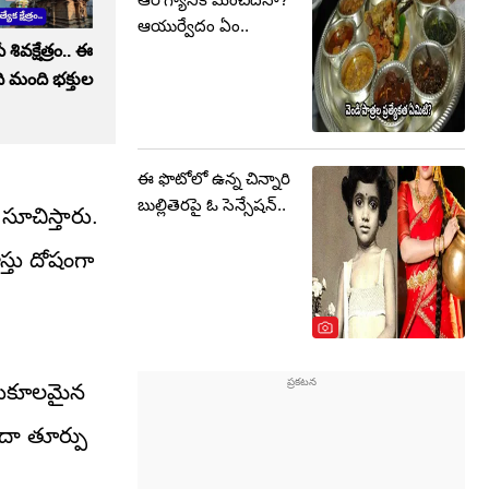
ఆయుర్వేదం ఏం..
ివక్షేత్రం.. ఈ
ి మంది భక్తుల
ఈ ఫొటోలో ఉన్న చిన్నారి
బుల్లితెరపై ఓ సెన్సేషన్..
సూచిస్తారు.
్తు దోషంగా
అనుకూలమైన
ేదా తూర్పు