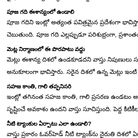
పూజ గది ఈశాన్యంలో ఉండాలి
పూజ గదిని ఇంట్లో అత్యంత పవిత్రమైన ప్రదేశంగా భావిస
చెబుతుంది. పూజ గది ఎల్లప్పుడూ పరిశుభ్రంగా, ప్రశ
మెట్ల నిర్మాణంలో ఈ పొరపాటు వద్దు
మెట్లు ఈశాన్య దిశలో ఉండకూడదని వాస్తు నిపుణులు సూచి
అనుకూలంగా భావిస్తారు. సరైన దిశలో ఉన్న మెట్లు ఇం
సహజ కాంతి, గాలి తప్పనిసరి
ఇంట్లో తగినంత సహజ కాంతి, గాలి ప్రసరణ ఉండటం అత్
సృష్టించే అవకాశం ఉందని వాస్తు సూచిస్తుంది. పెద్ద కిట
నీటి ట్యాంకుల ఏర్పాటు ఎలా ఉండాలి?
వాస్తు ప్రకారం ఓవర్‌హెడ్ నీటి ట్యాంక్‌ను నైరుతి దిశల