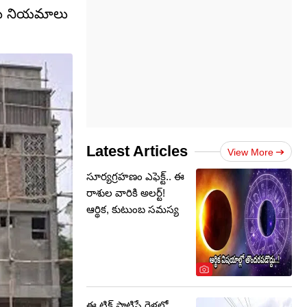
్తు నియమాలు
Latest Articles
View More
సూర్యగ్రహణం ఎఫెక్ట్.. ఈ
రాశుల వారికి అలర్ట్!
ఆర్థిక, కుటుంబ సమస్య
ఈ ట్రిక్ పాటిస్తే రైళ్లలో