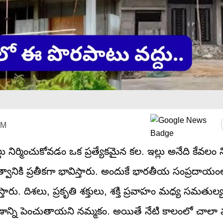
PM
లు నిర్మించుకోవడం ఒక ప్రత్యేకమైన కల. ఇల్లు అనేది కేవలం 
త్వానికి ప్రతీకగా భావిస్తారు. అందుకే భారతీయ సంప్రదాయంల
ం ఇస్తారు. దిశలు, ప్రకృతి శక్తులు, శక్తి ప్రవాహం మధ్య సమతు
ాన్ని పెంచుతాయని నమ్మకం. అయితే నేటి కాలంలో చాలా