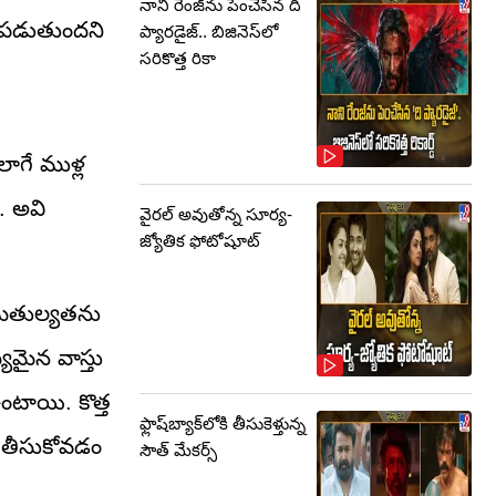
నాని రేంజ్‌ను పెంచేసిన ది
హదపడుతుందని
ప్యారడైజ్.. బిజినెస్‌లో
సరికొత్త రికా
ాగే ముళ్ల
. అవి
వైరల్ అవుతోన్న సూర్య-
జ్యోతిక ఫోటోషూట్
 సమతుల్యతను
యమైన వాస్తు
ంటాయి. కొత్త
ఫ్లాష్‌బ్యాక్‌లోకి తీసుకెళ్తున్న
ు తీసుకోవడం
సౌత్‌ మేకర్స్‌