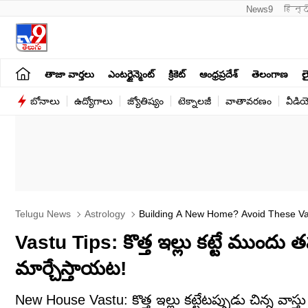
News9
हिन्द
తాజా వార్తలు
ఎంటర్టైన్మెంట్
క్రికెట్
ఆంధ్రప్రదేశ్
తెలంగాణ
లై
బోనాలు
ఉద్యోగాలు
జ్యోతిష్యం
టెక్నాలజీ
వాతావరణం
వీడి
Telugu News
Astrology
Building A New Home? Avoid These Va
Vastu Tips: కొత్త ఇల్లు కట్టే ముందు త
మార్చేస్తాయట!
New House Vastu: కొత్త ఇల్లు కట్టేటప్పుడు చిన్న వాస్తు