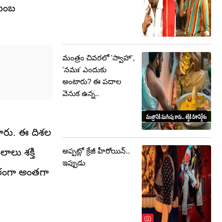
టుంబ
మంత్రం చివరలో 'స్వాహా',
'నమః' ఎందుకు
అంటారు? ఈ పదాల
వెనుక ఉన్న..
్తారు. ఈ దిశల
అప్పట్లో క్రేజీ హీరోయిన్..
ాలు శక్తి
ఇప్పుడు
పరంగా అంతగా