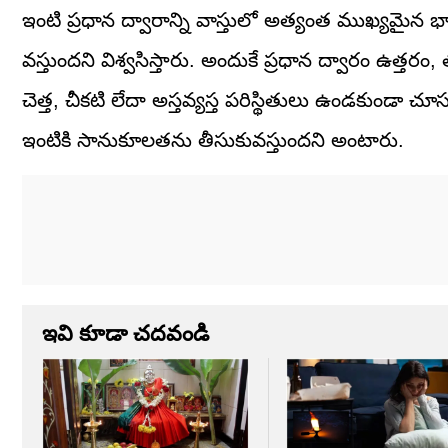
ఇంటి ప్రధాన ద్వారాన్ని వాస్తులో అత్యంత ముఖ్యమైన భాగంగా
వస్తుందని విశ్వసిస్తారు. అందుకే ప్రధాన ద్వారం ఉత్తర
చెత్త, చీకటి లేదా అస్తవ్యస్త పరిస్థితులు ఉండకుండా చూ
ఇంటికి సానుకూలతను తీసుకువస్తుందని అంటారు.
ఇవి కూడా చదవండి