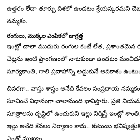
ఉత్తరం లేదా తూర్పు దిశలో ఉండటం శ్రేయస్కరమని చెబు
నమ్మకం.
రంగులు, మొక్కల ఎంపికలో జాగ్రత్త
ఇంట్లో చాలా ముదురు రంగుల కంటే లేత, ప్రశాంతమైన 
చెట్లను ఇంటి ప్రాంగణంలో నాటకుండా ఉండటం మంచిదని 
సూర్యకాంతి, గాలి ప్రవాహాన్ని అడ్డుకునే అవకాశం ఉంటుం
చివరగా.. వాస్తు శాస్త్రం అనేది కేవలం సంప్రదాయ నమ
సూచించే విధానంగా చాలామంది భావిస్తారు. ప్రతి ని
సూత్రాలను దృష్టిలో ఉంచుకుని ఇల్లు నిర్మిస్తే ఇంట్ల
ఇల్లు అనేది కేవలం నిర్మాణం కాదు.. కుటుంబ భవిష్యత్
ఎంతో ముఖ్యం.