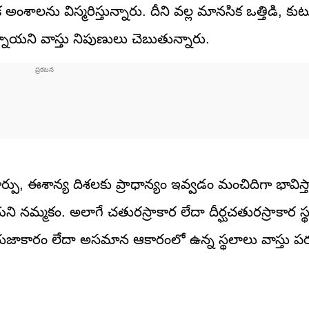
ిక అంశాలను విస్మరిస్తున్నారు. దీని వల్ల మానసిక ఒత్తిడి, కు
ాయని వాస్తు నిపుణులు చెబుతున్నారు.
ూర్పు, ఈశాన్య దిశలకు ప్రాధాన్యం ఇవ్వడం మంచిదిగా భావిస
ి నమ్మకం. అలాగే చతురస్రాకార లేదా దీర్ఘచతురస్రాకార స్థల
జాకారం లేదా అసమాన ఆకారంలో ఉన్న స్థలాలు వాస్తు 