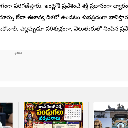
 పరిగణిస్తారు. ఇంట్లోకి ప్రవేశించే శక్తి ప్రధానంగా ద్వారం
ం, తూర్పు లేదా ఈశాన్య దిశలో ఉండటం శుభప్రదంగా భావిస్తారు
సుకోవాలి. ఎల్లప్పుడూ పరిశుభ్రంగా, వెలుతురుతో నింపిన ప్రవ