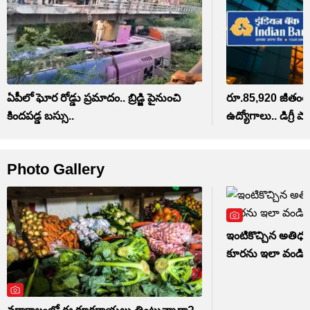
ఏపీలో ఘోర రోడ్డు ప్రమాదం.. బ్రిడ్జి పైనుంచి
రూ.85,920 జీతంతో 
కిందపడ్డ బస్సు..
ఉద్యోగాలు.. డిగ్రీ పా
Photo Gallery
ఇంటికొచ్చిన అతిధ
కూరను ఇలా వండితే 