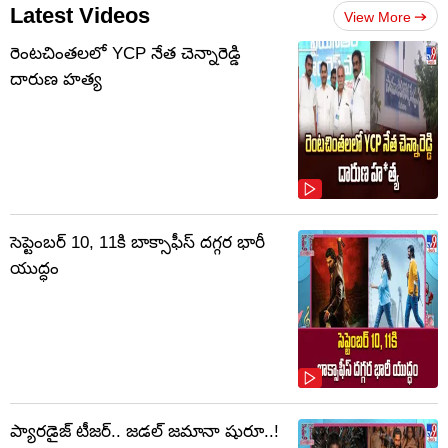
Latest Videos
View More
రెంటచింతలలో YCP నేత చెన్నారెడ్డి
దారుణ హత్య
సెప్టెంబర్‌ 10, 11కి బాక్సాఫీస్ దగ్గర భారీ
యుద్ధం
ప్యారడైజ్ టీజర్.. జడల్ జమానా షురూ..!