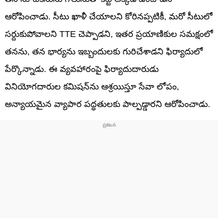
ఆరోపించాడు. సీటు ఖాళీ చేయాలని కోరినప్పటికీ, మరో సీటులో
సర్దుకుపోవాలని TTE చెప్పాడని, ఇతర ప్రయాణికుల సమక్షంలో
తనను, తన భార్యను ఇబ్బందులకు గురిచేశాడని ఫిర్యాదులో
పేర్కొన్నాడు. ఈ వ్యవహారంపై ఫిర్యాదుదారుడు
వినియోగదారుల కమిషన్‌ను ఆశ్రయిస్తూ సేవా లోపం,
అన్యాయమైన వ్యాపార పద్ధతులకు పాల్పడ్డారని ఆరోపించాడు.