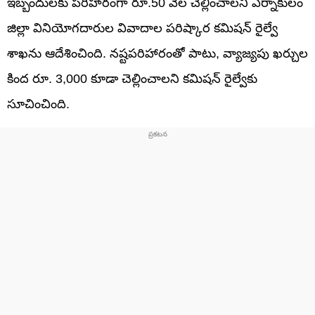
ఇబ్బందులకు పరిహారంగా రూ.50 వేల చెల్లించాలని ఎర్నాకులం
జిల్లా వినియోగదారుల వివాదాల పరిష్కార కమిషన్ రైల్వే
శాఖను ఆదేశించింది. నష్టపరిహారంతో పాటు, వ్యాజ్యపు ఖర్చుల
కింద రూ. 3,000 కూడా చెల్లించాలని కమిషన్ రైల్వేకు
సూచించింది.