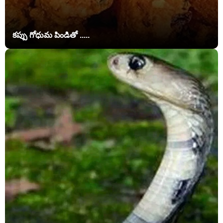
కప్పు గోధుమ పిండితో .....