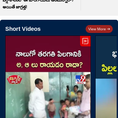
వర్షాకాలంలో ఈ కూరగాయలు తింటున్నారా?
అయితే జాగ్రత్త!
Short Videos
View More