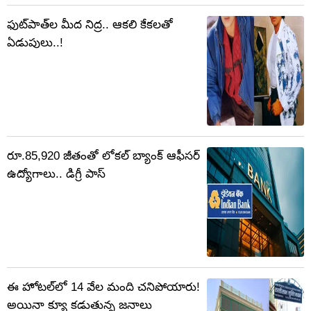
ఫుట్‌పాత్‌ల మీద నిద్ర.. ఆకలి కేకలతో
ఏడుపులు..!
రూ.85,920 జీతంతో లోకల్ బ్యాంక్ ఆఫీసర్
ఉద్యోగాలు.. డిగ్రీ పాస్
ఈ హోటల్‌లో 14 వేల మంది చనిపోయారు!
అయినా క్యూ కడుతున్న జనాలు