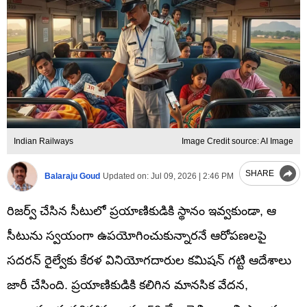
Indian Railways
Image Credit source: AI Image
SHARE
Balaraju Goud
Updated on:
Jul 09, 2026 | 2:46 PM
రిజర్వ్ చేసిన సీటులో ప్రయాణికుడికి స్థానం ఇవ్వకుండా, ఆ
సీటును స్వయంగా ఉపయోగించుకున్నారనే ఆరోపణలపై
సదరన్ రైల్వేకు కేరళ వినియోగదారుల కమిషన్ గట్టి ఆదేశాలు
జారీ చేసింది. ప్రయాణికుడికి కలిగిన మానసిక వేదన,