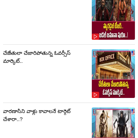
చేజేతులా చేజారిపోతున్న ఓవర్సీస్
మార్కెట్..
వారణాసిని వాళ్లు కావాలనే టార్గెట్
చేశారా..?