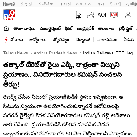
News9
हिन्दी 
ಕನ್ನಡ
मराठी
ગુજરાતી
বাংলা
ਪੰਜਾਬੀ
தமிழ
AQI
తాజా వార్తలు
ఎంటర్టైన్మెంట్
క్రికెట్
ఆంధ్రప్రదేశ్
తెలంగాణ
లైఫ్ స్టైల్
బోనాలు
ఉద్యోగాలు
జ్యోతిష్యం
టెక్నాలజీ
వాతావరణం
వీడియో
Telugu News
Andhra Pradesh News
Indian Railways: TTE Illeg
తత్కాల్ టికెట్‌తో రైలు ఎక్కి, రాత్రంతా నిల్చుని
ప్రయాణం.. వినియోగదారుల కమిషన్ సంచలన
తీర్పు!
రిజర్వ్ చేసిన సీటులో ప్రయాణికుడికి స్థానం ఇవ్వకుండా, ఆ
సీటును స్వయంగా ఉపయోగించుకున్నారనే ఆరోపణలపై
సదరన్ రైల్వేకు కేరళ వినియోగదారుల కమిషన్ గట్టి ఆదేశాలు
జారీ చేసింది. ప్రయాణికుడికి కలిగిన మానసిక వేదన,
ఇబ్బందులకు పరిహారంగా రూ.50 వేల చెల్లించాలని ఎర్నాకులం