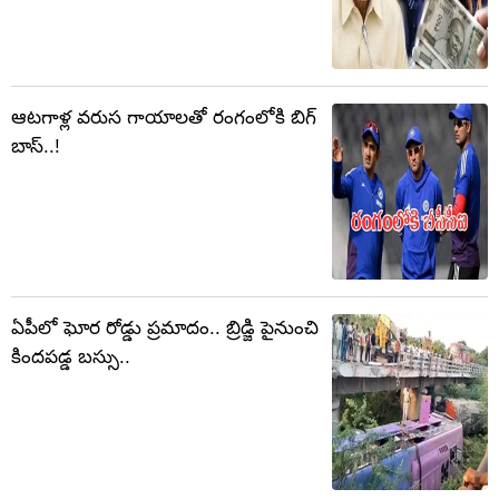
ఆటగాళ్ల వరుస గాయాలతో రంగంలోకి బిగ్
బాస్..!
ఏపీలో ఘోర రోడ్డు ప్రమాదం.. బ్రిడ్జి పైనుంచి
కిందపడ్డ బస్సు..