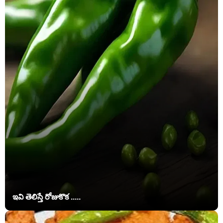
ఇవి తెలిస్తే రోజుకొక .....