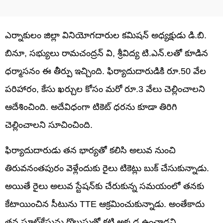
ఎర్నాకులం జిల్లా వినియోగదారుల కమిషన్ అధ్యక్షుడు డి.బి.
బినూ, సభ్యులు రామచంద్రన్ వి, శ్రీవిద్య టి.ఎన్.లతో కూడిన
ధర్మాసనం ఈ తీర్పు ఇచ్చింది. ఫిర్యాదుదారుడికి రూ.50 వేల
పరిహారం, కేసు ఖర్చుల కోసం మరో రూ.3 వేలు చెల్లించాలని
ఆదేశించింది. అదేవిధంగా టికెట్ ధరను కూడా తిరిగి
చెల్లించాలని సూచించింది.
ఫిర్యాదుదారుడు తన భార్యతో కలిసి అలువ నుంచి
తిరువనంతపురం వెళ్లేందుకు రైలు టికెట్లు బుక్ చేసుకున్నాడు.
అయితే రైలు అలువ స్టేషన్‌కు చేరుకున్న సమయంలో తనకు
కేటాయించిన సీటును TTE ఆక్రమించుకున్నాడు. అంతేకాదు
తన సూట్‌కేసును గొలుసుతో కట్టి అక్కడ ఉంచాడని