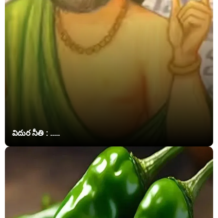
విదుర నీతి : .....