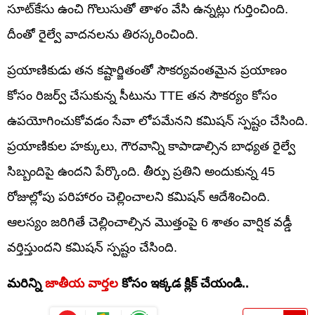
సూట్‌కేసు ఉంచి గొలుసుతో తాళం వేసి ఉన్నట్లు గుర్తించింది.
దీంతో రైల్వే వాదనలను తిరస్కరించింది.
ప్రయాణికుడు తన కష్టార్జితంతో సౌకర్యవంతమైన ప్రయాణం
కోసం రిజర్వ్ చేసుకున్న సీటును TTE తన సౌకర్యం కోసం
ఉపయోగించుకోవడం సేవా లోపమేనని కమిషన్ స్పష్టం చేసింది.
ప్రయాణికుల హక్కులు, గౌరవాన్ని కాపాడాల్సిన బాధ్యత రైల్వే
సిబ్బందిపై ఉందని పేర్కొంది. తీర్పు ప్రతిని అందుకున్న 45
రోజుల్లోపు పరిహారం చెల్లించాలని కమిషన్ ఆదేశించింది.
ఆలస్యం జరిగితే చెల్లించాల్సిన మొత్తంపై 6 శాతం వార్షిక వడ్డీ
వర్తిస్తుందని కమిషన్ స్పష్టం చేసింది.
మరిన్ని
జాతీయ వార్తల
కోసం ఇక్కడ క్లిక్ చేయండి..