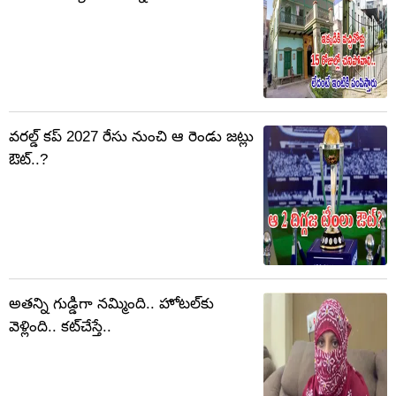
వరల్డ్ కప్‌ 2027 రేసు నుంచి ఆ రెండు జట్లు
ఔట్..?
అతన్ని గుడ్డిగా నమ్మింది.. హోటల్‌కు
వెళ్లింది.. కట్‌చేస్తే..