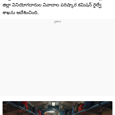
జిల్లా వినియోగదారుల వివాదాల పరిష్కార కమిషన్ రైల్వే
శాఖను ఆదేశించింది.