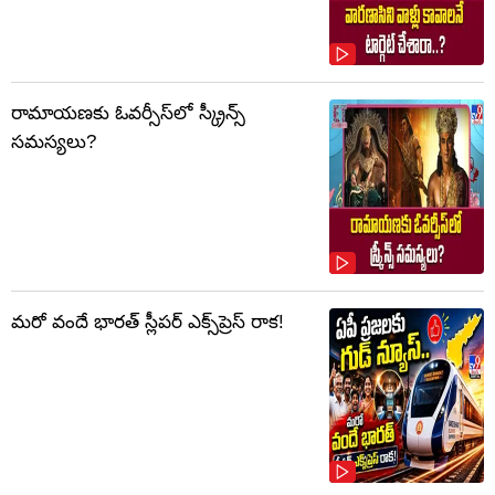
రామాయణకు ఓవర్సీస్‌లో స్క్రీన్స్
సమస్యలు?
మరో వందే భారత్ స్లీపర్ ఎక్స్‌ప్రెస్ రాక!