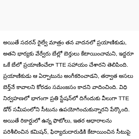
అయితే సదరన్ రైల్వే మాత్రం తన వాదనలో ప్రయాణికుడు,
అతని భార్యకు వేర్వేరు బేల్లో బెర్తులు కేటాయించామని, ఇద్దరూ
ఒకే బేలో ప్రయాణించేలా TTE సహాయం చేశారని తెలిపింది.
ప్రయాణికుడు ఆ ఏర్పాటును అంగీకరించాడని, తర్వాత అసలు
బెర్త్‌నే కావాలని కోరడం సమంజసం కాదని వాదించింది. విధి
నిర్వహణలో భాగంగా ప్రతి స్టేషన్‌లో దిగేందుకు వీలుగా TTE
డోర్ సమీపంలోని సీటును ఉపయోగించుకున్నారని పేర్కొంది.
అయితే రికార్డులో ఉన్న ఫొటోలు, ఇతర ఆధారాలను
పరిశీలించిన కమిషన్, ఫిర్యాదుదారుడికి కేటాయించిన సీటుపై