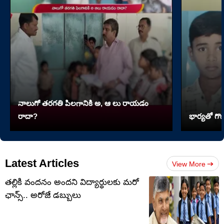
నాలుగో త‌ర‌గతి పిలగానికి అ, ఆ లు రాయ‌డం
రాదా?
భార్యతో గొడ
Latest Articles
View More
తల్లికి వందనం అందని విద్యార్థులకు మరో
ఛాన్స్.. అరోజే డబ్బులు