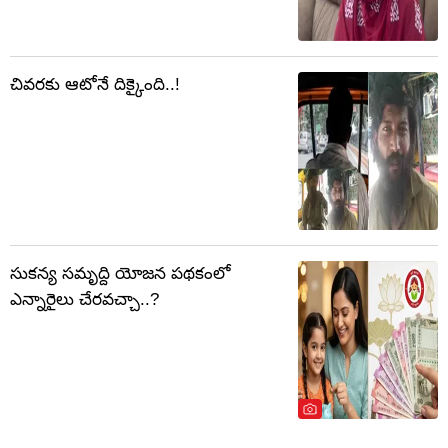
చివరకు ఆటోనే దిక్కైంది..!
సుకన్య సమృద్ది యోజన పథకంలో
ఎన్నారైలు చేరవచ్చా..?