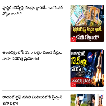
ప్లాస్టిక్‌ కరెన్సీపై కేంద్రం క్లారిటీ.. ఇక పేపర్‌
నోట్లు బంద్‌?
అంతరిక్షంలోకి 13.5 లక్షల మంది పేర్లు..
నాసా సరికొత్త ప్రయోగం!
రాయల్ లైఫ్ వదిలి మిలిటరీలోకి ప్రిన్సెస్
ఇసాబెల్లా!