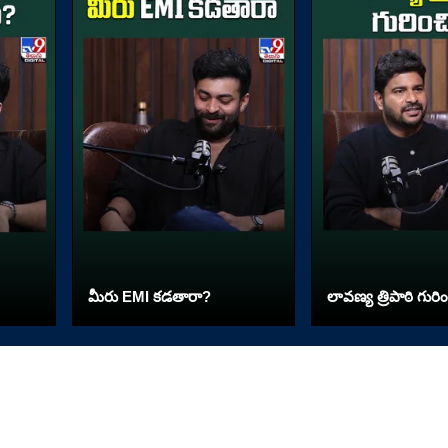
మీరు EMI కడతారా?
లావణ్య త్రిపాఠి గురిం