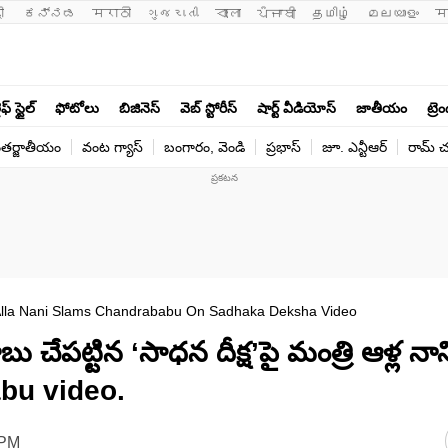
ी 
ಕನ್ನಡ
मराठी
ગુજરાતી
বাংলা
ਪੰਜਾਬੀ
தமிழ்
മലയാളം
म
ఫ్ స్టైల్
ఫోటోలు
బిజినెస్
వెబ్ స్టోరీస్
షార్ట్ వీడియోస్
జాతీయం
ట్రె
తర్జాతీయం
వంట గ్యాస్
బంగారం, వెండి
ప్రభాస్
జూ. ఎన్టీఆర్
రామ్ చ‌
Alla Nani Slams Chandrababu On Sadhaka Deksha Video
ు చేపట్టిన ‘సాధన దీక్ష’పై మంత్రి ఆళ్ల నాన
abu video.
 PM