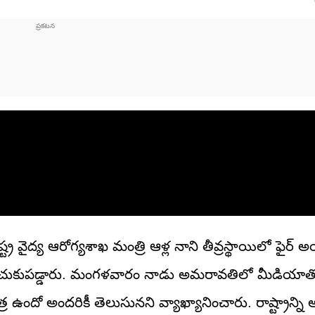
ాష్ట్ర వైద్య ఆరోగ్యశాఖ మంత్రి ఆళ్ల నాని తీవ్రస్థాయిలో ఫైర్ 
తో విరుచుకుపడ్డారు. మంగళవారం నాడు అమరావతిలో మీడియాత
ఉందో అందరికీ తెలుసునని వ్యాఖ్యానించారు. రాష్ట్రాన్ని అ