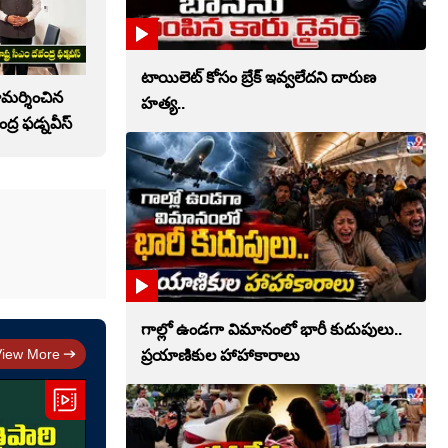
టాయిలెట్‌ కోసం బ్రేక్‌ ఇవ్వలేదని దారుణ
ామర్శించిన
హత్య..
ద్ర ఫడ్నవీస్
గాల్లో ఉండగా విమానంలో భారీ కుదుపులు..
View More
ప్రయాణికుల హాహాకారాలు