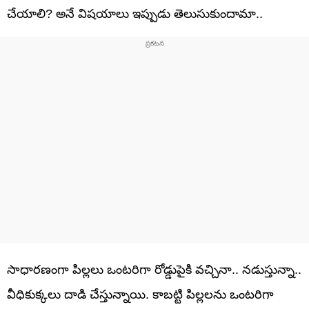
చేయాలి? అనే విషయాలు ఇప్పుడు తెలుసుకుందామా..
సాధారణంగా పిల్లలు ఒంటరిగా రోడ్డుపైకి వచ్చినా.. నడుస్తున్నా..
వీధికుక్కలు దాడి చేస్తున్నాయి. కాబట్టి పిల్లలను ఒంటరిగా