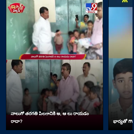
నాలుగో త‌ర‌గతి పిలగానికి అ, ఆ లు రాయ‌డం
రాదా?
భార్యతో గొడ