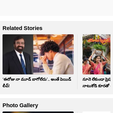
Related Stories
‘ఈరోజు నా మూడ్ బాగోలేదు’.. అంతే పెయిడ్
నూనె లేకుండా ప్రెషర్
లీవ్!
నాటుకోడి కూరతో ల
Photo Gallery