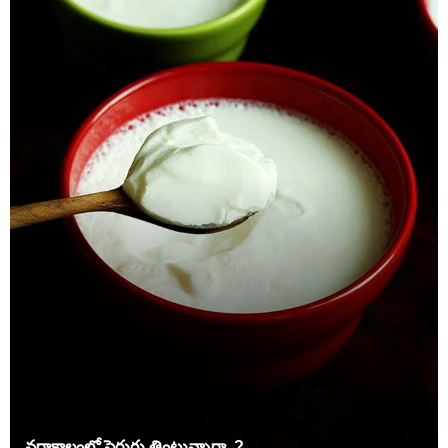
వర్షాకాలంలో పెరుగు తింటున్నారా..? .....