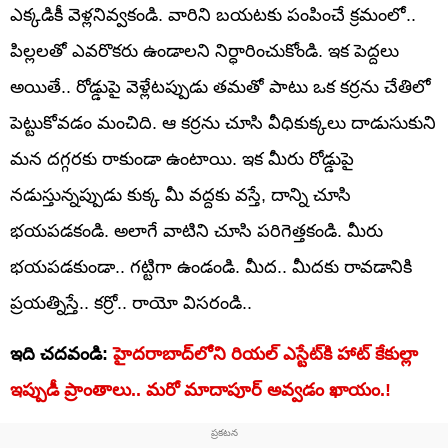
ఎక్కడికీ వెళ్లనివ్వకండి. వారిని బయటకు పంపించే క్రమంలో..
పిల్లలతో ఎవరొకరు ఉండాలని నిర్ధారించుకోండి. ఇక పెద్దలు
అయితే.. రోడ్డుపై వెళ్లేటప్పుడు తమతో పాటు ఒక కర్రను చేతిలో
పెట్టుకోవడం మంచిది. ఆ కర్రను చూసి వీధికుక్కలు దాడుసుకుని
మన దగ్గరకు రాకుండా ఉంటాయి. ఇక మీరు రోడ్డుపై
నడుస్తున్నప్పుడు కుక్క మీ వద్దకు వస్తే, దాన్ని చూసి
భయపడకండి. అలాగే వాటిని చూసి పరిగెత్తకండి. మీరు
భయపడకుండా.. గట్టిగా ఉండండి. మీద.. మీదకు రావడానికి
ప్రయత్నిస్తే.. కర్రో.. రాయో విసరండి..
ఇది చదవండి:
హైదరాబాద్‌లోని రియల్ ఎస్టేట్‌కి హాట్ కేకుల్లా
ఇప్పుడీ ప్రాంతాలు.. మరో మాదాపూర్ అవ్వడం ఖాయం.!