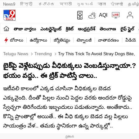
News9
हिन्दी 
ಕನ್ನಡ
मराठी
ગુજરાતી
বাংলা
ਪੰਜਾਬੀ
தமிழ
AQI
తాజా వార్తలు
ఎంటర్టైన్మెంట్
క్రికెట్
ఆంధ్రప్రదేశ్
తెలంగాణ
లైఫ్ స్టైల్
బోనాలు
ఉద్యోగాలు
జ్యోతిష్యం
టెక్నాలజీ
వాతావరణం
వీడియో
Telugu News
Trending
Try This Trick To Avoid Stray Dogs Bite, 
బైక్‌పై వెళ్లేటప్పుడు వీధికుక్కలు వెంబడిస్తున్నాయా.?
భయం వద్దు.. ఈ ట్రిక్ పాటిస్తే చాలు..
ఇటీవలి కాలంలో ఎక్కడ చూసినా వీధికుక్కల బెడద
ఎక్కువైంది. దీంతో పిల్లల నుంచి పెద్దల వరకు అందరూ రోడ్డుపై
స్వేచ్ఛగా తిరిగేందుకు ఇబ్బందులు పడుతున్నారు. అంతేకాదు..
కొన్ని ప్రాంతాల్లో అయితే.. ఈ వీధి కుక్కల బెడద వల్ల పిల్లలు
సాయంత్రం వేళ.. తమకు స్థానికంగా ఉన్న పార్కుల్లో..