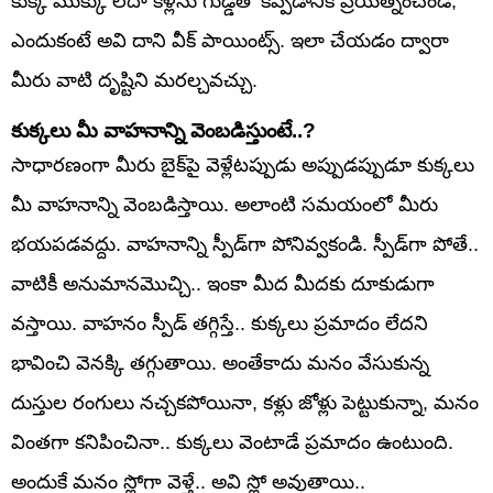
కుక్క ముక్కు లేదా కళ్లను గుడ్డతో కప్పడానికి ప్రయత్నించండి,
ఎందుకంటే అవి దాని వీక్ పాయింట్స్. ఇలా చేయడం ద్వారా
మీరు వాటి దృష్టిని మరల్చవచ్చు.
కుక్కలు మీ వాహనాన్ని వెంబడిస్తుంటే..?
సాధారణంగా మీరు బైక్‌పై వెళ్లేటప్పుడు అప్పుడప్పుడూ కుక్కలు
మీ వాహనాన్ని వెంబడిస్తాయి. అలాంటి సమయంలో మీరు
భయపడవద్దు. వాహనాన్ని స్పీడ్‌గా పోనివ్వకండి. స్పీడ్‌గా పోతే..
వాటికీ అనుమానమొచ్చి.. ఇంకా మీద మీదకు దూకుడుగా
వస్తాయి. వాహనం స్పీడ్ తగ్గిస్తే.. కుక్కలు ప్రమాదం లేదని
భావించి వెనక్కి తగ్గుతాయి. అంతేకాదు మనం వేసుకున్న
దుస్తుల రంగులు నచ్చకపోయినా, కళ్లు జోళ్లు పెట్టుకున్నా, మనం
వింతగా కనిపించినా.. కుక్కలు వెంటాడే ప్రమాదం ఉంటుంది.
అందుకే మనం స్లోగా వెళ్తే.. అవి స్లో అవుతాయి..