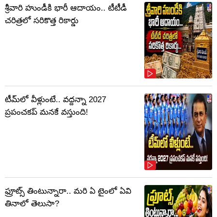
శ్రీవారి హుండీకి భారీ ఆదాయం.. టీటీడీ
చరిత్రలో సరికొత్త రికార్డు
టీమ్‌లో వీళ్లుంటే.. వద్దన్నా 2027
ప్రపంచకప్‌ మనకే వస్తుంది!
ఫ్రూట్స్‌ తింటున్నారా.. మరి ఏ టైంలో ఏవి
తినాలో తెలుసా?