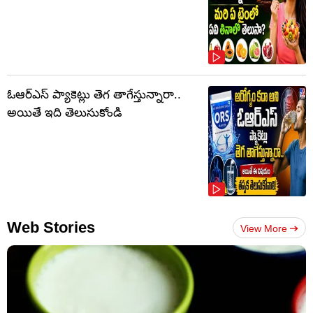
ఓఆర్‌ఎస్‌ ప్యాకెట్లు తెగ తాగేస్తున్నారా..
అయితే ఇది తెలుసుకోండి
Web Stories
View More