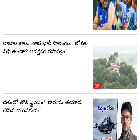
రాజుల కాలం నాటి భారీ సొరంగం.. లోపల
నిధి ఉందా? ఆసక్తికర రహస్యం!
దేశంలో తొలి ఫ్లైయింగ్‌ కారును తయారు
చేసిన యువకుడు!