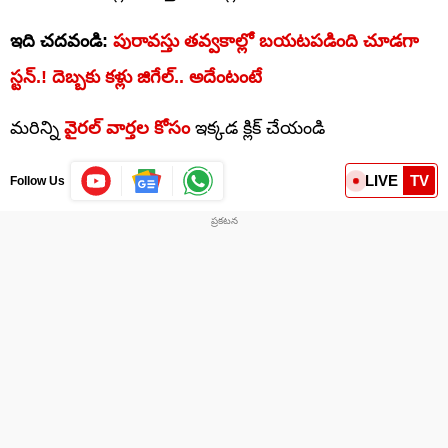
ఇది చదవండి:
పురావస్తు తవ్వకాల్లో బయటపడింది చూడగా
స్టన్.! దెబ్బకు కళ్లు జిగేల్.. అదేంటంటే
మరిన్ని
వైరల్ వార్తల కోసం
ఇక్కడ క్లిక్ చేయండి
LIVE
TV
Follow Us