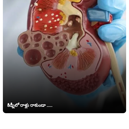
కిడ్నీలో రాళ్లు రాకుండా .....