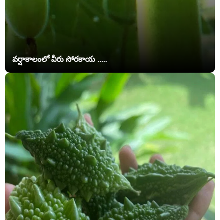
వర్షాకాలంలో వీరు సోరకాయ .....