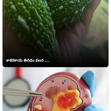
కాకరకాయ తినడం వలన .....