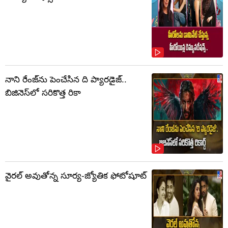
నాని రేంజ్‌ను పెంచేసిన ది ప్యారడైజ్..
బిజినెస్‌లో సరికొత్త రికా
వైరల్ అవుతోన్న సూర్య-జ్యోతిక ఫోటోషూట్