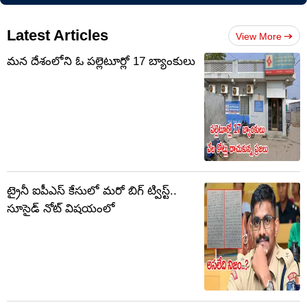
Latest Articles
View More
మన దేశంలోని ఓ పల్లెటూర్లో 17 బ్యాంకులు
ట్రైనీ ఐపీఎస్‌ కేసులో మరో బిగ్‌ ట్విస్ట్‌..
సూసైడ్ నోట్‌ విషయంలో