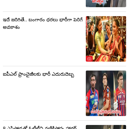
ఇదే జరిగితే.. బంగారం ధరలు భారీగా పెరిగే
అవకాశం
ఐపీఎల్ ఫ్రాంచైజీలకు భారీ ఎదురుదెబ్బ
8 ఎపిసోడ్లతో ఓటీటీని వణికిస్తోన్న హారర్