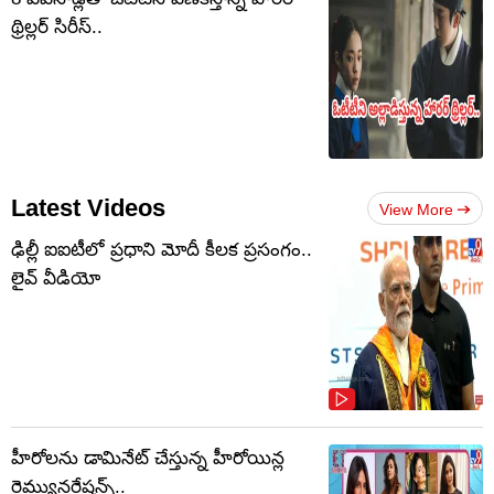
థ్రిల్లర్ సిరీస్..
Latest Videos
View More
ఢిల్లీ ఐఐటీలో ప్రధాని మోదీ కీలక ప్రసంగం..
లైవ్ వీడియో
హీరోలను డామినేట్ చేస్తున్న హీరోయిన్ల
రెమ్యునరేషన్స్..