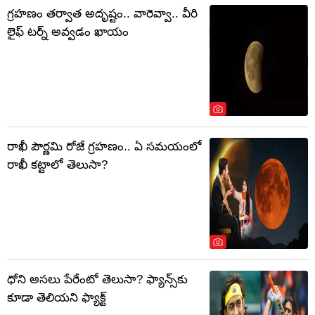
గ్రహణం తర్వాత అదృష్టం.. వారెవ్వా.. వీరి
లైఫ్ టర్న్ అవ్వడం ఖాయం
రాఖీ పౌర్ణమి రోజే గ్రహణం.. ఏ సమయంలో
రాఖీ కట్టాలో తెలుసా?
ధోని అసలు పేరేంటో తెలుసా? ఫ్యాన్స్‌కు
కూడా తెలియని ఫ్యాక్ట్