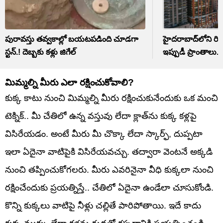
పురావస్తు తవ్వకాల్లో బయటపడింది చూడగా
హైదరాబాద్‌లోని రియల్
స్టన్.! దెబ్బకు కళ్లు జిగేల్
ఇప్పుడీ ప్రాంతాలు..
మిమ్మల్ని మీరు ఎలా రక్షించుకోవాలి?
కుక్క కాటు నుంచి మిమ్మల్ని మీరు రక్షించుకునేందుకు ఒక మంచి
టెక్నిక్.. మీ చేతిలో ఉన్న వస్తువు లేదా క్లాత్‌ను కుక్క కళ్లపై
విసిరేయడం. అంటే మీరు మీ చొక్కా లేదా స్కార్ఫ్, దుప్పటా
ఇలా ఏదైనా వాటిపైకి విసిరేయవచ్చు. తద్వారా వెంటనే అక్కడి
నుంచి తప్పించుకోగలరు. మీరు ఎవరినైనా వీధి కుక్కలా నుంచి
రక్షించేందుకు ప్రయత్నిస్తే.. చేతిలో ఏదైనా ఉండేలా చూసుకోండి.
కొన్ని కుక్కలు వాటిపై నీళ్లు చల్లితే పారిపోతాయి. ఇదే కాదు