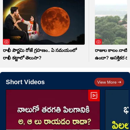
రాఖీ పౌర్ణమి రోజే గ్రహణం.. ఏ సమయంలో
రాజుల కాలం నాటి భ
రాఖీ కట్టాలో తెలుసా?
ఉందా? ఆసక్తికర ర
Short Videos
View More