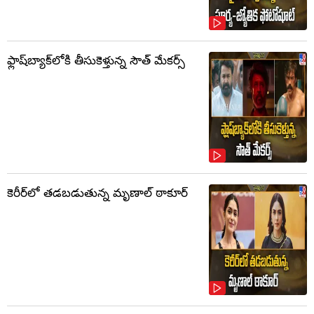
ఫ్లాష్‌బ్యాక్‌లోకి తీసుకెళ్తున్న సౌత్‌ మేకర్స్‌
కెరీర్‌లో తడబడుతున్న మృణాల్ ఠాకూర్