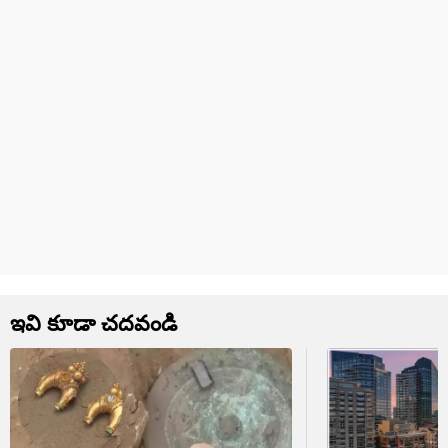
ఇవి కూడా చదవండి