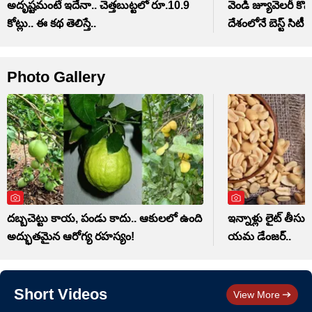
అదృష్టమంటే ఇదేనా.. చెత్తబుట్టలో రూ.10.9
వెండి జ్యూవెలరీ క
కోట్లు.. ఈ కథ తెలిస్తే..
దేశంలోనే బెస్ట్ సిటీ 
Photo Gallery
దబ్బచెట్టు కాయ, పండు కాదు.. ఆకులలో ఉంది
ఇన్నాళ్లు లైట్ తీసుకు
అద్భుతమైన ఆరోగ్య రహస్యం!
యమ డేంజర్..
Short Videos
View More