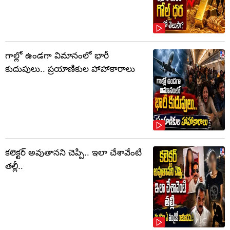
గాల్లో ఉండగా విమానంలో భారీ
కుదుపులు.. ప్రయాణికుల హాహాకారాలు
కలెక్టర్‌ అవుతానని చెప్పి.. ఇలా చేశావేంటి
తల్లీ..