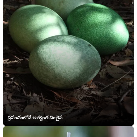
ప్రపంచంలోనే అత్యంత వింతైన .....