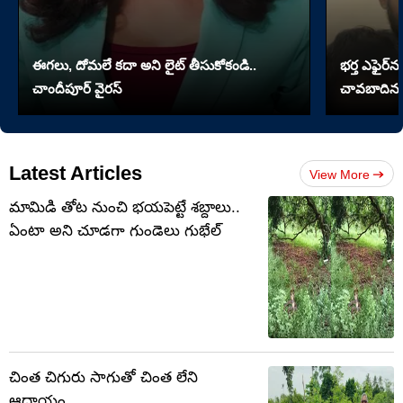
ఈగలు, దోమలే కదా అని లైట్ తీసుకోకండి..
భర్త ఎఫైర్‌న
చాందీపూర్ వైరస్
చావబాదిన భ
Latest Articles
View More
మామిడి తోట నుంచి భయపెట్టే శబ్దాలు..
ఏంటా అని చూడగా గుండెలు గుభేల్
చింత చిగురు సాగుతో చింత లేని
ఆదాయం..