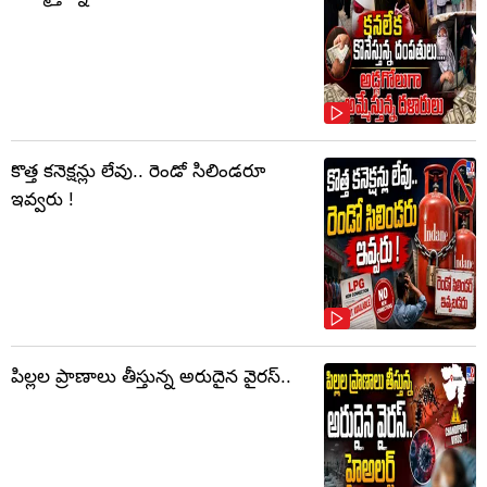
కొత్త కనెక్షన్లు లేవు.. రెండో సిలిండరూ
ఇవ్వరు !
పిల్లల ప్రాణాలు తీస్తున్న అరుదైన వైరస్..