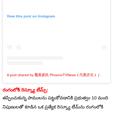
View this post on Instagram
A post shared by 鳳凰資訊 PhoenixTVNews（凤凰资讯） (@phoenixtv_news)
రంగంలోకి రెస్క్యూ టీమ్స్:
తప్పించుకున్న పాములను పట్టుకోవడానికి ప్రభుత్వం 10 మంది
నిపుణులతో కూడిన ఒక ప్రత్యేక రెస్క్యూ టీమ్‌ను రంగంలోకి