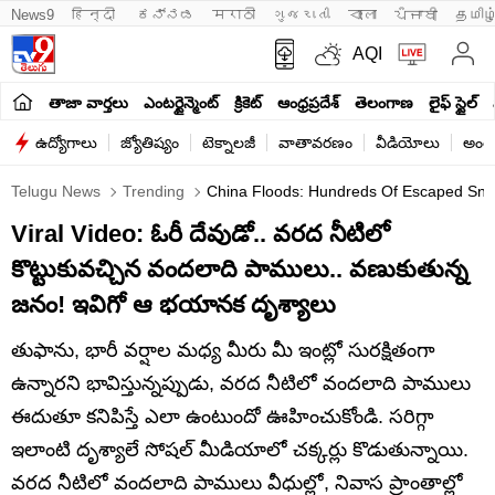
News9
हिन्दी 
ಕನ್ನಡ
मराठी
ગુજરાતી
বাংলা
ਪੰਜਾਬੀ
தமிழ
AQI
తాజా వార్తలు
ఎంటర్టైన్మెంట్
క్రికెట్
ఆంధ్రప్రదేశ్
తెలంగాణ
లైఫ్ స్టైల్
ఉద్యోగాలు
జ్యోతిష్యం
టెక్నాలజీ
వాతావరణం
వీడియోలు
అంతర
Telugu News
Trending
China Floods: Hundreds Of Escaped Sn
Viral Video: ఓరీ దేవుడో.. వరద నీటిలో
కొట్టుకువచ్చిన వందలాది పాములు.. వణుకుతున్న
జనం! ఇవిగో ఆ భయానక దృశ్యాలు
తుఫాను, భారీ వర్షాల మధ్య మీరు మీ ఇంట్లో సురక్షితంగా
ఉన్నారని భావిస్తున్నప్పుడు, వరద నీటిలో వందలాది పాములు
ఈదుతూ కనిపిస్తే ఎలా ఉంటుందో ఊహించుకోండి. సరిగ్గా
ఇలాంటి దృశ్యాలే సోషల్ మీడియాలో చక్కర్లు కొడుతున్నాయి.
వరద నీటిలో వందలాది పాములు వీధుల్లో, నివాస ప్రాంతాల్లో