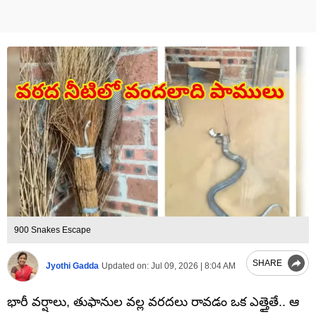
900 Snakes Escape
SHARE
Jyothi Gadda
Updated on:
Jul 09, 2026 | 8:04 AM
భారీ వర్షాలు, తుఫానుల వల్ల వరదలు రావడం ఒక ఎత్తైతే.. ఆ