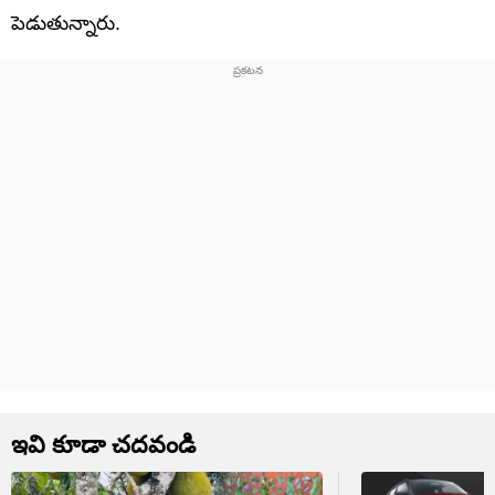
పెడుతున్నారు.
ఇవి కూడా చదవండి