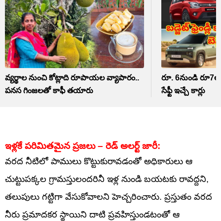
వ్యర్థాల నుంచి కోట్లాది రూపాయల వ్యాపారం..
రూ. 6నుండి రూ7లక్షల 
పనస గింజలతో కాఫీ తయారు
సేఫ్టీ ఇచ్చే కార్లు
ఇళ్లకే పరిమితమైన ప్రజలు – రెడ్ అలర్ట్ జారీ:
వరద నీటిలో పాములు కొట్టుకురావడంతో అధికారులు ఆ
చుట్టుపక్కల గ్రామస్తులందరినీ ఇళ్ల నుండి బయటకు రావద్దని,
తలుపులు గట్టిగా వేసుకోవాలని హెచ్చరించారు. ప్రస్తుతం వరద
నీరు ప్రమాదకర స్థాయిని దాటి ప్రవహిస్తుండటంతో ఆ