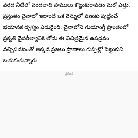
వరద నీటిలో వందలాది పాములు కొట్టుకురావడం మరో ఎత్తు.
ప్రస్తుతం చైనాలో ఇలాంటి ఒక వెన్నులో వణుకు పుట్టించే
భయానక దృశ్యం ఎదురైంది. చైనాలోని గుయాంగ్షీ ప్రాంతంలో
ప్రకృతి వైపరీత్యానికి తోడు ఈ విచిత్రమైన ఉపద్రవం
వచ్చిపడటంతో అక్కడి ప్రజలు ప్రాణాలు గుప్పిట్లో పెట్టుకుని
బతుకుతున్నారు.