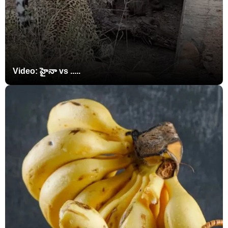
Video: హైనా vs .....