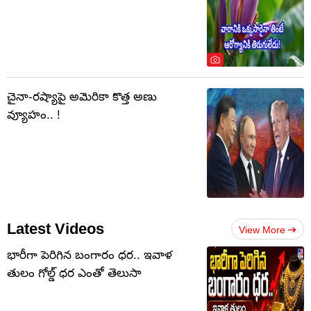
చైనా-రష్యాపై అమెరికా కొత్త అణు
వ్యూహం.. !
Latest Videos
View More
భారీగా పెరిగిన బంగారం ధర.. ఇవాళ
తులం గోల్డ్‌ ధర ఎంతో తెలుసా