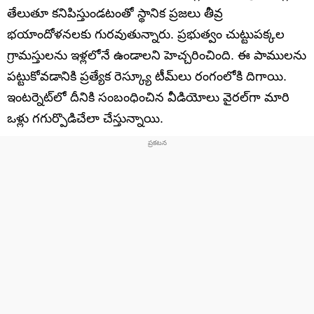
తేలుతూ కనిపిస్తుండటంతో స్థానిక ప్రజలు తీవ్ర
భయాందోళనలకు గురవుతున్నారు. ప్రభుత్వం చుట్టుపక్కల
గ్రామస్తులను ఇళ్లలోనే ఉండాలని హెచ్చరించింది. ఈ పాములను
పట్టుకోవడానికి ప్రత్యేక రెస్క్యూ టీమ్‌లు రంగంలోకి దిగాయి.
ఇంటర్నెట్‌లో దీనికి సంబంధించిన వీడియోలు వైరల్‌గా మారి
ఒళ్లు గగుర్పొడిచేలా చేస్తున్నాయి.