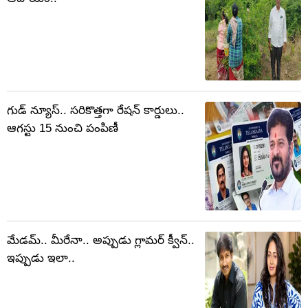
గుడ్ న్యూస్.. సరికొత్తగా రేషన్ కార్డులు..
ఆగస్టు 15 నుంచి పంపిణీ
మేడమ్.. మీరేనా.. అప్పుడు గ్లామర్ క్వీన్..
ఇప్పుడు ఇలా..