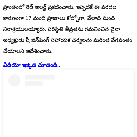
ప్రాంతంలో రెడ్ అలర్ట్ ప్రకటించారు. ఇప్పటికే ఈ వరదల
కారణంగా 17 మంది ప్రాణాలు కోల్పోగా, వేలాది మంది
నిరాశ్రయులయ్యారు. పరిస్థితి తీవ్రతను గమనించిన చైనా
అధ్యక్షుడు షీ జిన్‌పింగ్ సహాయక చర్యలను మరింత వేగవంతం
చేయాలని ఆదేశించారు.
వీడియో ఇక్కడ చూడండి..