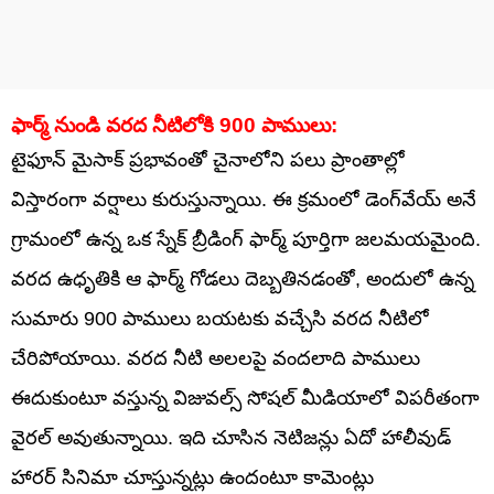
ఫార్మ్ నుండి వరద నీటిలోకి 900 పాములు:
టైఫూన్ మైసాక్ ప్రభావంతో చైనాలోని పలు ప్రాంతాల్లో
విస్తారంగా వర్షాలు కురుస్తున్నాయి. ఈ క్రమంలో డెంగ్‌వేయ్ అనే
గ్రామంలో ఉన్న ఒక స్నేక్ బ్రీడింగ్ ఫార్మ్ పూర్తిగా జలమయమైంది.
వరద ఉధృతికి ఆ ఫార్మ్ గోడలు దెబ్బతినడంతో, అందులో ఉన్న
సుమారు 900 పాములు బయటకు వచ్చేసి వరద నీటిలో
చేరిపోయాయి. వరద నీటి అలలపై వందలాది పాములు
ఈదుకుంటూ వస్తున్న విజువల్స్ సోషల్ మీడియాలో విపరీతంగా
వైరల్ అవుతున్నాయి. ఇది చూసిన నెటిజన్లు ఏదో హాలీవుడ్
హారర్ సినిమా చూస్తున్నట్లు ఉందంటూ కామెంట్లు