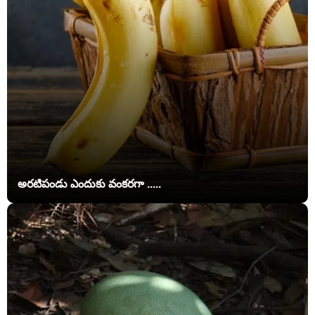
అరటిపండు ఎందుకు వంకరగా .....