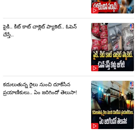
పైకి.. కిట్‌ కాట్‌ చాక్లెట్ ప్యాకెట్‌.. ఓపెన్‌
చేస్తే..
కదులుతున్న రైలు నుంచి దూకేసిన
ప్రయాణికులు.. ఏం జరిగిందో తెలుసా!