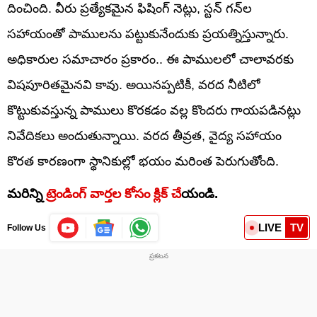
దించింది. వీరు ప్రత్యేకమైన ఫిషింగ్ నెట్లు, స్టన్ గన్‌ల
సహాయంతో పాములను పట్టుకునేందుకు ప్రయత్నిస్తున్నారు.
అధికారుల సమాచారం ప్రకారం.. ఈ పాములలో చాలావరకు
విషపూరితమైనవి కావు. అయినప్పటికీ, వరద నీటిలో
కొట్టుకువస్తున్న పాములు కొరకడం వల్ల కొందరు గాయపడినట్లు
నివేదికలు అందుతున్నాయి. వరద తీవ్రత, వైద్య సహాయం
కొరత కారణంగా స్థానికుల్లో భయం మరింత పెరుగుతోంది.
మరిన్ని
ట్రెండింగ్ వార్తల కోసం క్లిక్ చే
యండి.
LIVE
TV
Follow Us