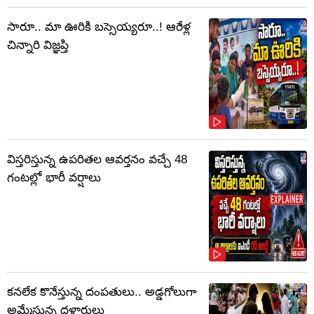
సారూ.. మా ఊరికి బస్సెయ్యరూ..! ఆరేళ్ల
చిన్నారి విజ్ఞప్తి
విస్తరిస్తున్న ఉపరితల ఆవర్తనం వచ్చే 48
గంటల్లో భారీ వర్షాలు
కనలేక కొనేస్తున్న దంపతులు.. అడ్డగోలుగా
అమ్మేస్తున్న దళారులు