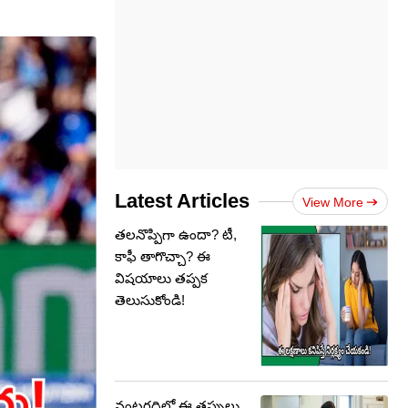
Latest Articles
View More
తలనొప్పిగా ఉందా? టీ,
కాఫీ తాగొచ్చా? ఈ
విషయాలు తప్పక
తెలుసుకోండి!
వంటగదిలో ఈ తప్పులు