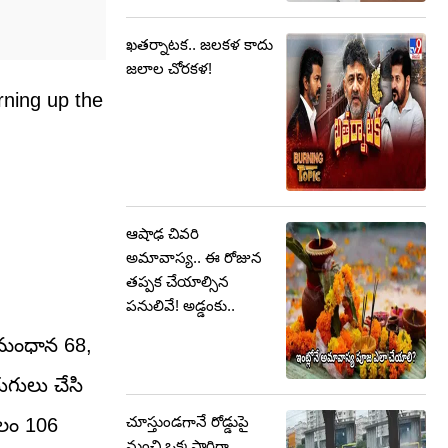
ఖతర్నాటక.. జలకళ కాదు
జలాల చోరకళ!
rning up the
ఆషాఢ చివరి
అమావాస్య.. ఈ రోజున
తప్పక చేయాల్సిన
పనులివే! అడ్డంకు..
ి. మంధాన 68,
రుగులు చేసి
చూస్తుండగానే రోడ్డుపై
ేవలం 106
నుంచి ఒక్కసారిగా