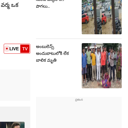
ీ వర్మ ఒక
పొగలు..
అంబులెన్స్
LIVE
TV
అందుబాటులోకి లేక
బాలిక మృతి