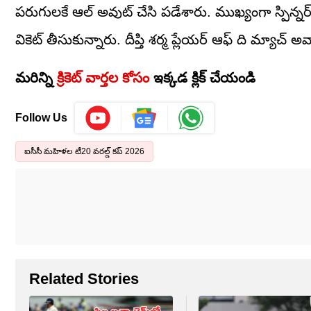
పరుగులకే ఆల్ అవుట్ చేసి పడేశారు. ముఖ్యంగా స్పిన్నర్ దీప
వికెట్ తీసుకున్నారు. దీప్తి శర్మ ప్లేయర్ ఆఫ్ ది మ్యాచ్ అ
మరిన్ని
క్రికెట్ వార్తల కోసం
ఇక్కడ క్లిక్ చేయండి
Follow Us
ఐసీసీ మహిళల టీ20 వరల్డ్ కప్ 2026
Related Stories