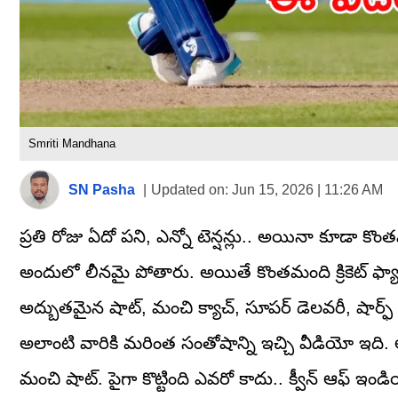
Smriti Mandhana
SN Pasha
|
Updated on:
Jun 15, 2026 | 11:26 AM
ప్రతి రోజు ఏదో పని, ఎన్నో టెన్షన్లు.. అయినా కూడా కొం
అందులో లీనమై పోతారు. అయితే కొంతమంది క్రికెట్ ఫ్యా
అద్బుతమైన షాట్, మంచి క్యాచ్, సూపర్ డెలవరీ, షార్ఫ్ ఫీ
అలాంటి వారికి మరింత సంతోషాన్ని ఇచ్చి వీడియో ఇది.
మంచి షాట్. పైగా కొట్టింది ఎవరో కాదు.. క్వీన్ ఆఫ్ ఇండి