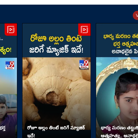
ర్త
రోజూ అల్లం తింటే జరిగే మ్యాజిక్
భార్య మరణం తట్టుకో
ఇదే!
ఆత్మహత్య.. అనాథలై