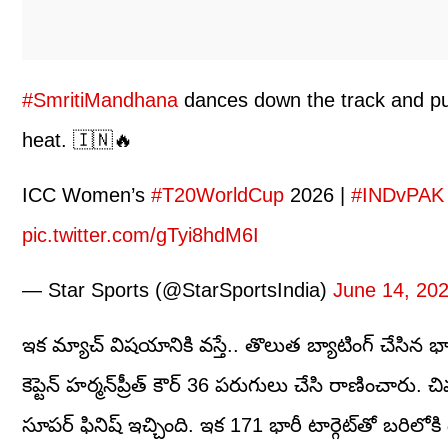
#SmritiMandhana
dances down the track and pu
heat. 🇮🇳🔥
ICC Women’s
#T20WorldCup
2026 |
#INDvPAK
pic.twitter.com/gTyi8hdM6I
— Star Sports (@StarSportsIndia)
June 14, 20
ఇక మ్యాచ్ విషయానికి వస్తే.. తొలుత బ్యాటింగ్ చేసిన భ
కెప్టెన్ హర్మన్‌ప్రీత్ కౌర్ 36 పరుగులు చేసి రాణించారు. 
సూపర్ ఫినిష్ ఇచ్చింది. ఇక 171 భారీ టార్గెట్‌తో బరిలోక