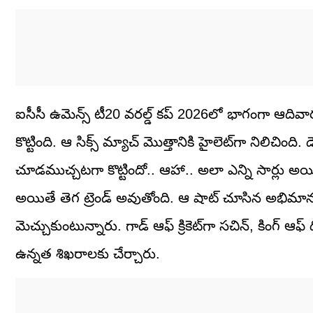
ఐసీసీ ఉమెన్స్ టీ20 వరల్డ్ కప్ 2026లో భాగంగా ఆదివార
కొట్టింది. ఆ సిక్స్ మ్యాచ్ మొత్తానికి హైలెట్‌గా నిలిచింది
చూడముచ్చటగా కొట్టిందో.. ఆహా.. అలా ఎన్ని సార్లు అయ
అయితే తెగ ట్రెండ్ అవుతోంది. ఆ షాట్ చూసిన అభిమాను
మెచ్చుకుంటున్నారు. గాడ్ ఆఫ్ క్రికెట్‌గా సచిన్, కింగ్ ఆఫ్ ది 
ఉన్నత శిఖరాలకు చేర్చారు.