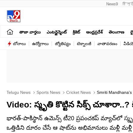
News9
हिन्द
తాజా వార్తలు
ఎంటర్టైన్మెంట్
క్రికెట్
ఆంధ్రప్రదేశ్
తెలంగాణ
లై
బోనాలు
ఉద్యోగాలు
జ్యోతిష్యం
టెక్నాలజీ
వాతావరణం
వీడి
Telugu News
Sports News
Cricket News
Smriti Mandhana's 
Video: స్మృతి కొట్టిన సిక్స్ చూశారా..?
భారత్-పాకిస్థాన్ ఉమెన్స్ టీ20 ప్రపంచకప్ మ్యాచ్‌లో స
ఒత్తిడిని దూరం చేసే ఆ షాట్‌ను అభిమానులు మళ్లీ మళ్లీ చ