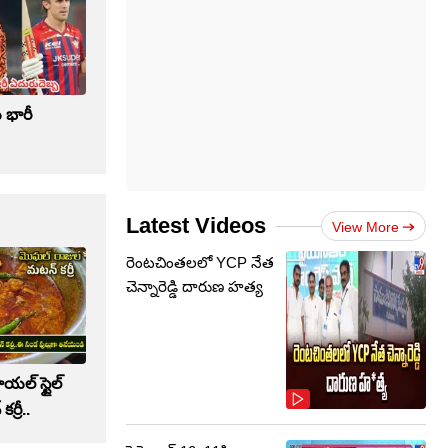
ు భారీ
Latest Videos
View More
రెంటచింతలలో YCP నేత
చెన్నారెడ్డి దారుణ హత్య
రాయల్ స్టైల్
రీ..