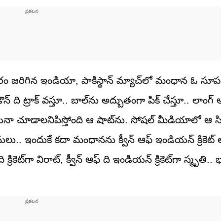
ం జరిగిన ఇండియా, పాకిస్థాన్‌ మ్యాచ్‌లో మంధాన ఓ సూపర్ 
. డౌన్ ది ట్రాక్ వస్తూ.. బాల్‌ను అద్బుతంగా పిక్ చేస్తూ.. లాంగ
ినా చూడాలనిపిస్తోంది ఆ షాట్‌ను. సోషల్ మీడియాలో ఆ సి
లు.. ఇందుకే కదా మంధానను క్వీన్ ఆఫ్ ఇండియన్ క్రికెట్
క్రికెట్‌గా విరాట్, క్వీన్ ఆఫ్ ది ఇండియన్ క్రికెట్‌గా స్మృతి.. భ