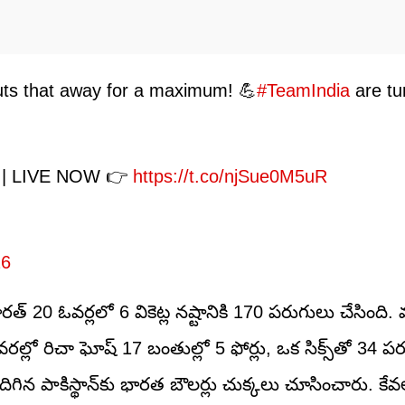
ts that away for a maximum! 💪
#TeamIndia
are tu
| LIVE NOW 👉
https://t.co/njSue0M5uR
26
ారత్ 20 ఓవర్లలో 6 వికెట్ల నష్టానికి 170 పరుగులు చేసింద
చివరల్లో రిచా ఘోష్ 17 బంతుల్లో 5 ఫోర్లు, ఒక సిక్స్‌తో 34 ప
ి దిగిన పాకిస్థాన్‌కు భారత బౌలర్లు చుక్కలు చూసించారు. క