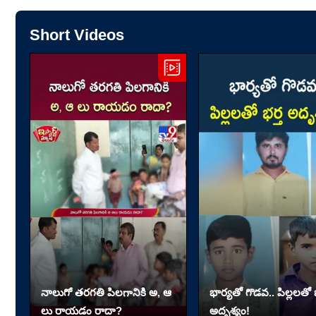
Short Videos
నాలుగో త‌ర‌గతి పిలగానికి అ, ఆ
భార్యతో గొడవ.. పిల్లలతో భ
లు రాయ‌డం రాదా?
అదృశ్యం!