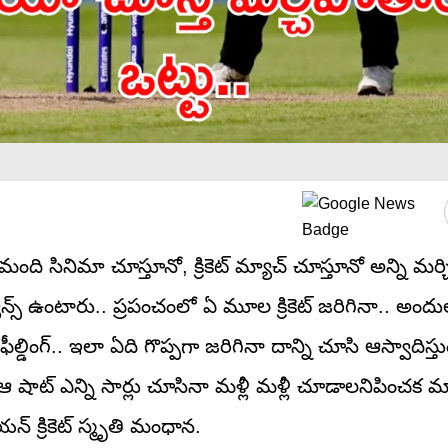
తమంది సినిమా చూస్తూనో, క్రికెట్ మ్యాచ్ చూస్తూనో అన్ని మర
న్స్ ఉంటారు.. ప్రపంచంలో ఏ మూల క్రికెట్ జరిగినా.. అంద
ల్డింగ్.. ఇలా ఏది గొప్పగా జరిగినా దాన్ని చూసి ఆస్వాదిస్త
 ఆ షాట్ ఎన్ని సార్లు చూసినా మళ్లీ మళ్లీ చూడాలనిపించక
యన్ క్రికెట్ స్మృతి మంధాన.