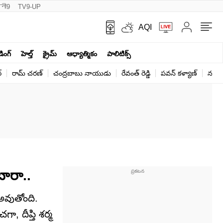
नी9
TV9-UP
AQI
ండింగ్
హెల్త్‌
క్రైమ్
ఆధ్యాత్మికం
పాలిటిక్స్‌
్
రామ్ చ‌ర‌ణ్‌
చంద్రబాబు నాయుడు
రేవంత్ రెడ్డి
పవన్ కళ్యాణ్
నరేంద
టారా..
 అవుతోంది.
ా, దీప్తి శర్మ