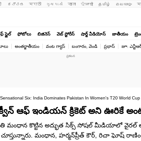
ी 
ಕನ್ನಡ
मराठी
ગુજરાતી
বাংলা
ਪੰਜਾਬੀ
தமிழ்
മലയാളം
म
ఫ్ స్టైల్
ఫోటోలు
బిజినెస్
వెబ్ స్టోరీస్
షార్ట్ వీడియోస్
జాతీయం
ట్రె
యోలు
అంతర్జాతీయం
వంట గ్యాస్
బంగారం, వెండి
ప్రభాస్
జూ. ఎన్టీఆర
Sensational Six: India Dominates Pakistan In Women's T20 World Cup
 క్వీన్ ఆఫ్ ఇండియన్ క్రికెట్ అని ఊరికే అం
్మృతి మంధాన కొట్టిన అద్భుత సిక్స్ సోషల్ మీడియాలో వైరల్
ూస్తున్నారు. మంధాన, హర్మన్‌ప్రీత్ కౌర్, రిచా ఘోష్ రాణించగ