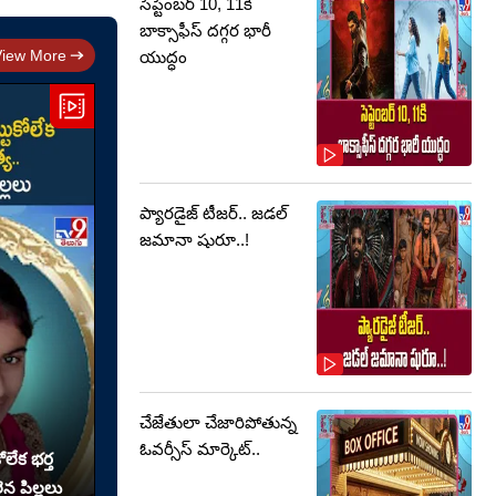
సెప్టెంబర్‌ 10, 11కి
బాక్సాఫీస్ దగ్గర భారీ
View More
యుద్ధం
ప్యారడైజ్ టీజర్.. జడల్
జమానా షురూ..!
చేజేతులా చేజారిపోతున్న
ఓవర్సీస్ మార్కెట్..
లేక భర్త
న పిల్లలు