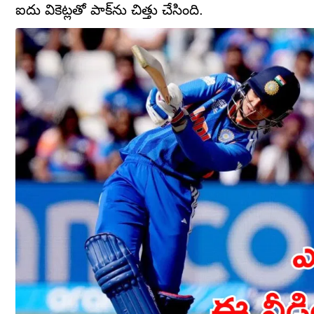
ఐదు వికెట్లతో పాక్‌ను చిత్తు చేసింది.