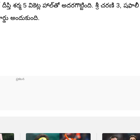
్తి శర్మ 5 వికెట్ల హాల్‌తో అదరగొట్టింది. శ్రీ చరణి 3, షఫాల
వార్డు అందుకుంది.