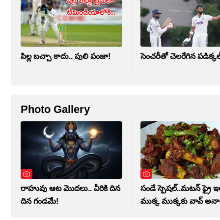
పిల్ల బచ్చా కాదు.. పులి పంజా!
సెంచరీతో చెలరేగిన పడిక్కల్
Photo Gallery
రాహువు ఆట మొదలు.. వీరికి దిన
సండే స్పెషల్..మటన్ ఫ్రై ఇలా
దిన గండమే!
ముక్క ముక్కకు వావ్ అనాల