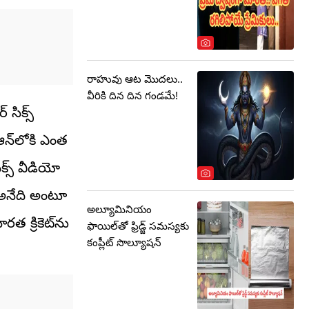
రాహువు ఆట మొదలు..
వీరికి దిన దిన గండమే!
సిక్స్
్ ఆన్‌లోకి ఎంత
క్స్ వీడియో
 అనేది అంటూ
అల్యూమినియం
ారత క్రికెట్‌ను
ఫాయిల్‌తో ఫ్రిడ్జ్ సమస్యకు
కంప్లీట్ సొల్యూషన్