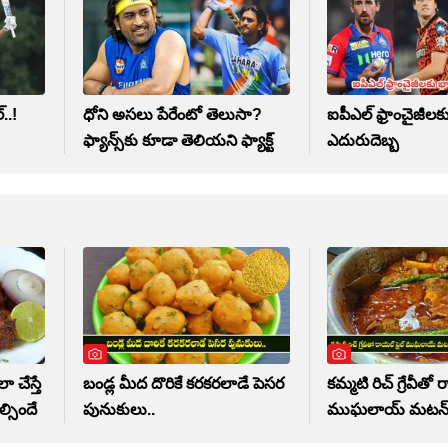
..!
ధోని అసలు పేరేంటో తెలుసా?
ఐపీఎల్ ఫ్రాంచైజీలక
ఫ్యాన్స్‌కు కూడా తెలియని ఫ్యాక్ట్
ఎదురుదెబ్బ
 చేస్తే
బండ్ల మీద దొరికే కరకరలాడే పెసర
కమ్మటి రిచ్ గ్రేవీతో 
్సిందే
పునుకులు..
ముఘలాయ్ మటన్ కర్