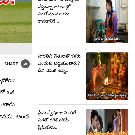
చేస్తున్నారా? ఇంట్లో
సంతోషం మాయం
కావడానికి...
హారతిని చేతులతో కళ్లకు
ఎందుకు అద్దుకుంటారు?
SHARE
దీని వెనుక ఉన్న..
్చిపోయి
ులో ఒక
ుంటారు.
ప్రేమ ద్వేషంగా మారితే..
 మానదు. అంత
పగతో రగిలిపోయే
ప్రేమికులు..