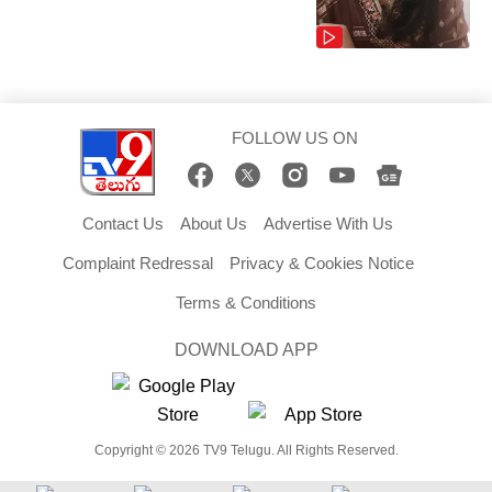
FOLLOW US ON
Contact Us
About Us
Advertise With Us
Complaint Redressal
Privacy & Cookies Notice
Terms & Conditions
DOWNLOAD APP
Copyright © 2026 TV9 Telugu. All Rights Reserved.