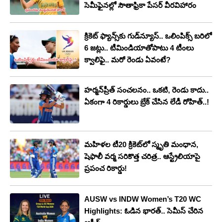
సెమీఫైనల్లో సౌతాఫ్రికా పేసర్ వీరవిహారం
క్రికెట్ ఫ్యాన్స్‌కు గుడ్‌న్యూస్.. ఒలింపిక్స్ బరిలో
6 జట్లు.. టీమిండియాతోపాటు 4 టీంలు
క్వాలిఫై.. మరో రెండు ఏవంటే?
హర్మన్‌ప్రీత్ సంచలనం.. ఒకటి, రెండు కాదు..
ఏకంగా 4 రికార్డులు బ్రేక్ చేసిన లేడీ రోహిత్..!
మహిళల టీ20 క్రికెట్‌లో స్మృతి మంధాన,
షెఫాలీ వర్మ సరికొత్త చరిత్ర.. ఆస్ట్రేలియాపై
ప్రపంచ రికార్డు!
AUSW vs INDW Women’s T20 WC
Highlights: ఓడిన భారత్.. సెమీస్ చేరిన