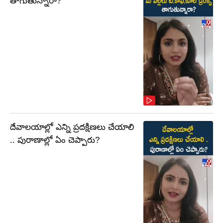
తాగుతున్నారా?
దేవాలయాల్లో ఎన్ని ప్రదక్షిణలు చేయాలి
.. పురాణాల్లో ఏం చెప్పారు?