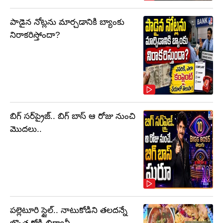
పాడైన నోట్లను మార్చడానికి బ్యాంకు
నిరాకరిస్తోందా?
బిగ్ సర్‌ప్రైజ్‌.. బిగ్ బాస్‌ ఆ రోజు నుంచి
మొదలు..
పల్లెటూరి స్టైల్.. నాటుకోడిని తలదన్నే