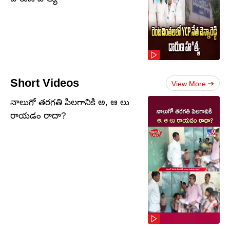
Short Videos
View More
నాలుగో త‌ర‌గతి పిలగానికి అ, ఆ లు
రాయ‌డం రాదా?