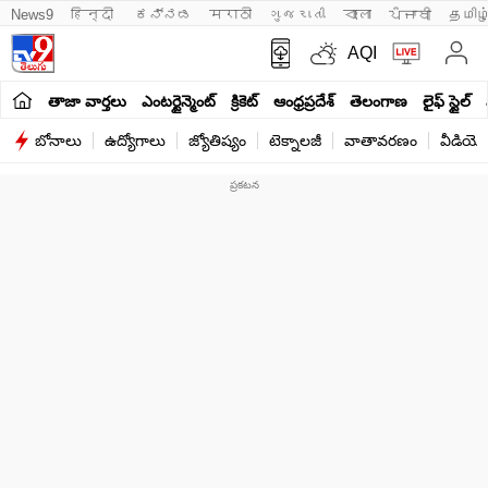
News9
हिन्दी 
ಕನ್ನಡ
मराठी
ગુજરાતી
বাংলা
ਪੰਜਾਬੀ
தமிழ
AQI
తాజా వార్తలు
ఎంటర్టైన్మెంట్
క్రికెట్
ఆంధ్రప్రదేశ్
తెలంగాణ
లైఫ్ స్టైల్
బోనాలు
ఉద్యోగాలు
జ్యోతిష్యం
టెక్నాలజీ
వాతావరణం
వీడియో