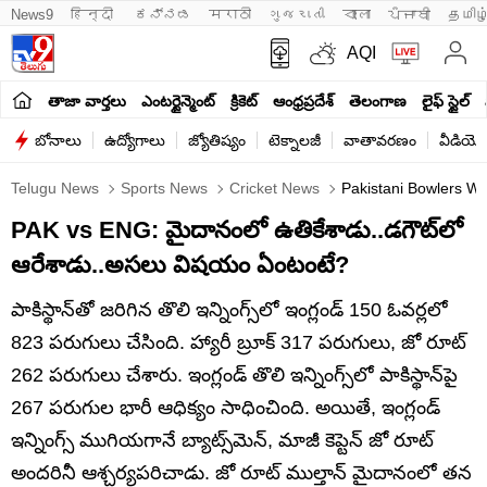
News9
हिन्दी 
ಕನ್ನಡ
मराठी
ગુજરાતી
বাংলা
ਪੰਜਾਬੀ
தமிழ
AQI
తాజా వార్తలు
ఎంటర్టైన్మెంట్
క్రికెట్
ఆంధ్రప్రదేశ్
తెలంగాణ
లైఫ్ స్టైల్
బోనాలు
ఉద్యోగాలు
జ్యోతిష్యం
టెక్నాలజీ
వాతావరణం
వీడియో
Telugu News
Sports News
Cricket News
Pakistani Bowlers We
PAK vs ENG: మైదానంలో ఉతికేశాడు..డగౌట్‌లో
ఆరేశాడు..అసలు విషయం ఏంటంటే?
పాకిస్థాన్‌తో జరిగిన తొలి ఇన్నింగ్స్‌లో ఇంగ్లండ్ 150 ఓవర్లలో
823 పరుగులు చేసింది. హ్యారీ బ్రూక్ 317 పరుగులు, జో రూట్
262 పరుగులు చేశారు. ఇంగ్లండ్ తొలి ఇన్నింగ్స్‌లో పాకిస్థాన్‌పై
267 పరుగుల భారీ ఆధిక్యం సాధించింది. అయితే, ఇంగ్లండ్
ఇన్నింగ్స్ ముగియగానే బ్యాట్స్‌మెన్, మాజీ కెప్టెన్ జో రూట్
అందరినీ ఆశ్చర్యపరిచాడు. జో రూట్ ముల్తాన్ మైదానంలో తన