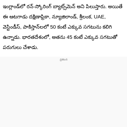
ఇంగ్లాండ్‌లో రన్-స్కోరింగ్ బ్యాట్స్‌మెన్ అని పిలుస్తారు. అయితే
ఈ ఆటగాడు దక్షిణాఫ్రికా, న్యూజిలాండ్, శ్రీలంక, UAE,
వెస్టిండీస్, పాకిస్తాన్‌లలో 50 కంటే ఎక్కువ సగటును కలిగి
ఉన్నాడు. భారతదేశంలో, అతను 45 కంటే ఎక్కువ సగటుతో
పరుగులు చేశాడు.