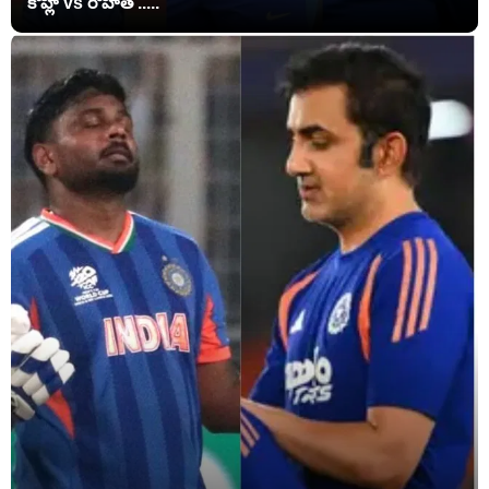
కోహ్లీ vs రోహిత్ .....