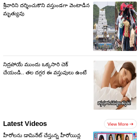
శ్రీవారిని దర్శించుకొని వస్తుండగా వెంటాడిన
మృత్యువు
నిద్రపోయే ముందు ఒక్కసారి చెక్
చేయండి.. తల దగ్గర ఈ వస్తువులు ఉంటే
Latest Videos
View More
హీరోలను డామినేట్ చేస్తున్న హీరోయిన్ల