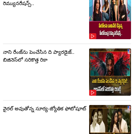
రెమ్యునరేషన్స్..
నాని రేంజ్‌ను పెంచేసిన ది ప్యారడైజ్..
బిజినెస్‌లో సరికొత్త రికా
వైరల్ అవుతోన్న సూర్య-జ్యోతిక ఫోటోషూట్