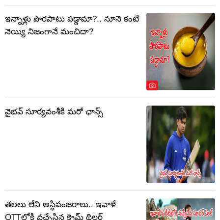
ఇన్నాళ్లు పొరపాటు పడ్డామా?.. నూనె కంటే
నెయ్యి నిజంగానే మంచిదా?
వైభవ్ సూర్యవంశీకి మరో ఛాన్స్
తలలు లేని అస్థిపంజరాలు.. ఇవాళే
OTTలోకి వచ్చేసిన క్రైమ్ థ్రిల్లర్