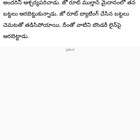
అందరినీ ఆశ్చర్యపరిచాడు. జో రూట్ ముల్తాన్ మైదానంలో తన
బట్టలు ఆరబెట్టుకున్నాడు. జో రూట్ బ్యాటింగ్ చేసిన బట్టలు
చెమటతో తడిసిపోయాయి. దీంతో వాటిని బౌండరీ లైన్‌పై
ఆరబెట్టాడు.