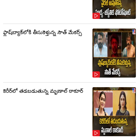
ఫ్లాష్‌బ్యాక్‌లోకి తీసుకెళ్తున్న సౌత్‌ మేకర్స్‌
కెరీర్‌లో తడబడుతున్న మృణాల్ ఠాకూర్