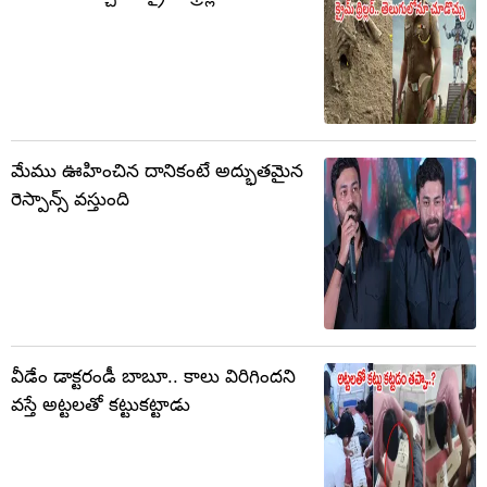
మేము ఊహించిన దానికంటే అద్భుతమైన
రెస్పాన్స్ వస్తుంది
వీడేం డాక్టరండీ బాబూ.. కాలు విరిగిందని
వస్తే అట్టలతో కట్టుకట్టాడు