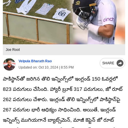
Joe Root
Velpula Bharath Rao
SHARE
Updated on:
Oct 10, 2024 | 8:55 PM
పాకిస్థాన్‌తో జరిగిన తొలి ఇన్నింగ్స్‌లో ఇంగ్లండ్ 150 ఓవర్లలో
823 పరుగులు చేసింది. హ్యారీ బ్రూక్ 317 పరుగులు, జో రూట్
262 పరుగులు చేశారు. ఇంగ్లండ్ తొలి ఇన్నింగ్స్‌లో పాకిస్థాన్‌పై
267 పరుగుల భారీ ఆధిక్యం సాధించింది. అయితే, ఇంగ్లండ్
ఇన్నింగ్స్ ముగియగానే బ్యాట్స్‌మెన్, మాజీ కెప్టెన్ జో రూట్