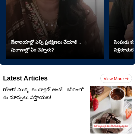
దేవాలయాల్లో ఎన్ని ప్రదక్షిణలు చేయాలి ..
పెంపుడు కుక్
పురాణాల్లో ఏం చెప్పారు?
పెళ్లికూతురు
Latest Articles
View More
రోజుకో ముక్క ఈ చాక్లెట్ తింటే.. శరీరంలో
ఈ మార్పులు వస్తాయట!