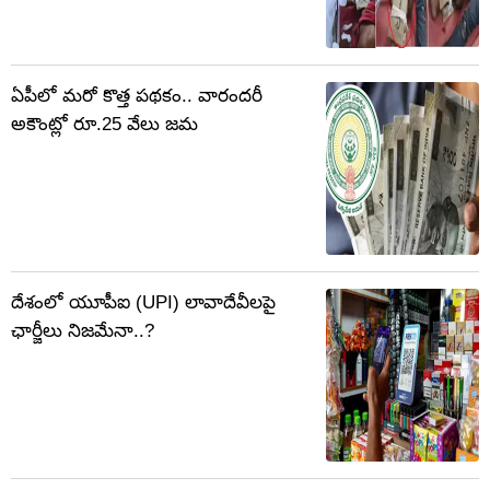
ఏపీలో మరో కొత్త పథకం.. వారందరీ
అకౌంట్లో రూ.25 వేలు జమ
దేశంలో యూపీఐ (UPI) లావాదేవీలపై
ఛార్జీలు నిజమేనా..?