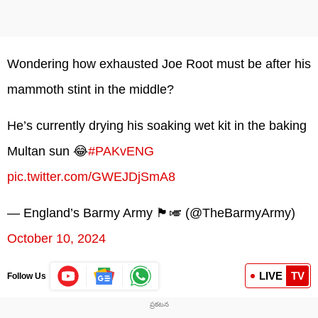
Wondering how exhausted Joe Root must be after his
mammoth stint in the middle?
He’s currently drying his soaking wet kit in the baking
Multan sun 😂
#PAKvENG
pic.twitter.com/GWEJDjSmA8
— England’s Barmy Army 🏴󠁧󠁢󠁥󠁮󠁧󠁿🎺 (@TheBarmyArmy)
October 10, 2024
LIVE
TV
Follow Us