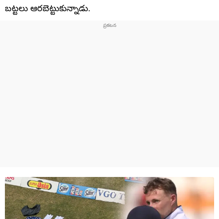
బట్టలు ఆరబెట్టుకున్నాడు.