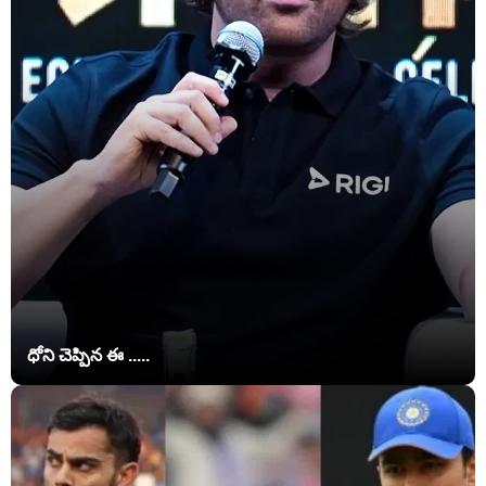
ధోని చెప్పిన ఈ .....