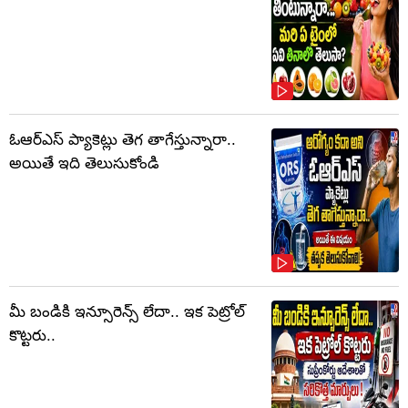
ఓఆర్‌ఎస్‌ ప్యాకెట్లు తెగ తాగేస్తున్నారా..
అయితే ఇది తెలుసుకోండి
మీ బండికి ఇన్సూరెన్స్ లేదా.. ఇక పెట్రోల్
కొట్టరు..