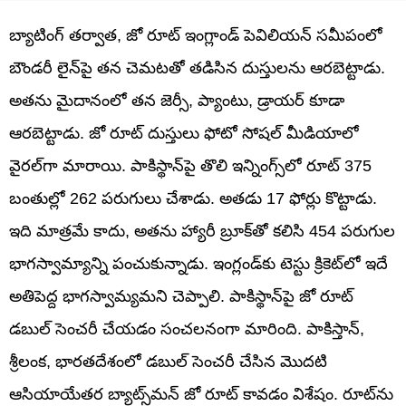
బ్యాటింగ్ తర్వాత, జో రూట్ ఇంగ్లాండ్ పెవిలియన్ సమీపంలో
బౌండరీ లైన్‌పై తన చెమటతో తడిసిన దుస్తులను ఆరబెట్టాడు.
అతను మైదానంలో తన జెర్సీ, ప్యాంటు, డ్రాయర్ కూడా
ఆరబెట్టాడు. జో రూట్ దుస్తులు ఫోటో సోషల్ మీడియాలో
వైరల్‌గా మారాయి. పాకిస్థాన్‌పై తొలి ఇన్నింగ్స్‌లో రూట్ 375
బంతుల్లో 262 పరుగులు చేశాడు. అతడు 17 ఫోర్లు కొట్టాడు.
ఇది మాత్రమే కాదు, అతను హ్యారీ బ్రూక్‌తో కలిసి 454 పరుగుల
భాగస్వామ్యాన్ని పంచుకున్నాడు. ఇంగ్లండ్‌కు టెస్టు క్రికెట్‌లో ఇదే
అతిపెద్ద భాగస్వామ్యమని చెప్పాలి. పాకిస్థాన్‌పై జో రూట్
డబుల్ సెంచరీ చేయడం సంచలనంగా మారింది. పాకిస్తాన్,
శ్రీలంక, భారతదేశంలో డబుల్ సెంచరీ చేసిన మొదటి
ఆసియాయేతర బ్యాట్స్‌మన్ జో రూట్ కావడం విశేషం. రూట్‌ను