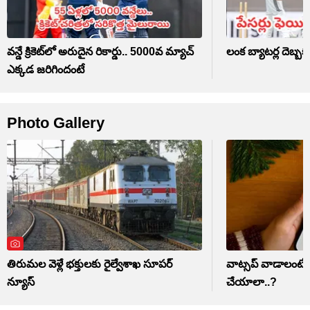
వన్డే క్రికెట్‌లో అరుదైన రికార్డు.. 5000వ మ్యాచ్
లంక బ్యాటర్ల దెబ్
ఎక్కడ జరిగిందంటే
Photo Gallery
తిరుమల వెళ్లే భక్తులకు రైల్వేశాఖ సూపర్
వాట్సప్ వాడాలంటే డ
న్యూస్
చేయాలా..?