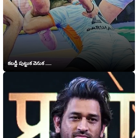
కబడ్డీ పుట్టుక వెనుక .....