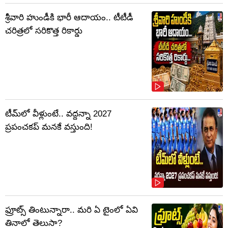
శ్రీవారి హుండీకి భారీ ఆదాయం.. టీటీడీ
చరిత్రలో సరికొత్త రికార్డు
టీమ్‌లో వీళ్లుంటే.. వద్దన్నా 2027
ప్రపంచకప్‌ మనకే వస్తుంది!
ఫ్రూట్స్‌ తింటున్నారా.. మరి ఏ టైంలో ఏవి
తినాలో తెలుసా?