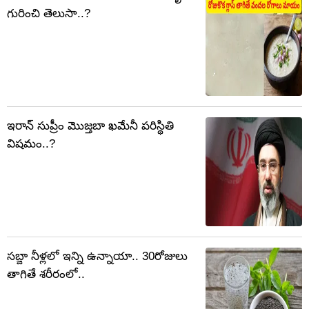
గురించి తెలుసా..?
ఇరాన్ సుప్రీం మొజ్తబా ఖమేనీ పరిస్థితి
విషమం..?
సబ్జా నీళ్లలో ఇన్ని ఉన్నాయా.. 30రోజులు
తాగితే శరీరంలో..