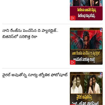
నాని రేంజ్‌ను పెంచేసిన ది ప్యారడైజ్..
బిజినెస్‌లో సరికొత్త రికా
వైరల్ అవుతోన్న సూర్య-జ్యోతిక ఫోటోషూట్