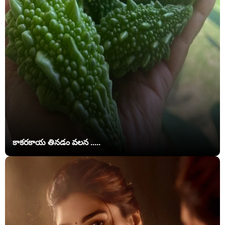
కాకరకాయ తినడం వలన .....