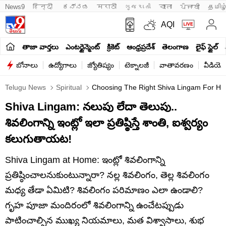
News9
हिन्दी 
ಕನ್ನಡ
मराठी
ગુજરાતી
বাংলা
ਪੰਜਾਬੀ
தமிழ
AQI
తాజా వార్తలు
ఎంటర్టైన్మెంట్
క్రికెట్
ఆంధ్రప్రదేశ్
తెలంగాణ
లైఫ్ స్టైల్
బోనాలు
ఉద్యోగాలు
జ్యోతిష్యం
టెక్నాలజీ
వాతావరణం
వీడియో
Telugu News
Spiritual
Choosing The Right Shiva Lingam For Hom
Shiva Lingam: నలుపు లేదా తెలుపు..
శివలింగాన్ని ఇంట్లో ఇలా ప్రతిష్ఠిస్తే శాంతి, ఐశ్వర్యం
కలుగుతాయట!
Shiva Lingam at Home: ఇంట్లో శివలింగాన్ని
ప్రతిష్ఠించాలనుకుంటున్నారా? నల్ల శివలింగం, తెల్ల శివలింగం
మధ్య తేడా ఏమిటి? శివలింగం పరిమాణం ఎలా ఉండాలి?
గృహ పూజా మందిరంలో శివలింగాన్ని ఉంచేటప్పుడు
పాటించాల్సిన ముఖ్య నియమాలు, మత విశ్వాసాలు, శుభ