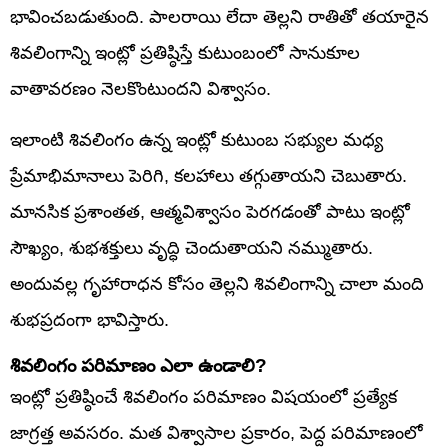
భావించబడుతుంది. పాలరాయి లేదా తెల్లని రాతితో తయారైన
శివలింగాన్ని ఇంట్లో ప్రతిష్ఠిస్తే కుటుంబంలో సానుకూల
వాతావరణం నెలకొంటుందని విశ్వాసం.
ఇలాంటి శివలింగం ఉన్న ఇంట్లో కుటుంబ సభ్యుల మధ్య
ప్రేమాభిమానాలు పెరిగి, కలహాలు తగ్గుతాయని చెబుతారు.
మానసిక ప్రశాంతత, ఆత్మవిశ్వాసం పెరగడంతో పాటు ఇంట్లో
సౌఖ్యం, శుభశక్తులు వృద్ధి చెందుతాయని నమ్ముతారు.
అందువల్ల గృహారాధన కోసం తెల్లని శివలింగాన్ని చాలా మంది
శుభప్రదంగా భావిస్తారు.
శివలింగం పరిమాణం ఎలా ఉండాలి?
ఇంట్లో ప్రతిష్ఠించే శివలింగం పరిమాణం విషయంలో ప్రత్యేక
జాగ్రత్త అవసరం. మత విశ్వాసాల ప్రకారం, పెద్ద పరిమాణంలో