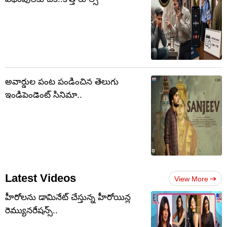
అవార్డుల పంట పండించిన తెలుగు
ఇండిపెండెంట్ సినిమా..
Latest Videos
View More
హీరోలను డామినేట్ చేస్తున్న హీరోయిన్ల
రెమ్యునరేషన్స్..