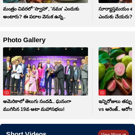
మంత్రం చివరలో 'స్వాహా', 'నమః' ఎందుకు
సూర్యాస్తమయం తర్
అంటారు? ఈ పదాల వెనుక ఉన్న..
ఎందుకు చేయరు? గర
Photo Gallery
అమెరికాలో తెలుగు సందడి.. ఘనంగా
ఇన్నిరోజులు తప్ప
ముగిసిన 19వ ఆటా మహాసభలు!
vs ఆరెంజ్.. ఆరోగ్యా
Short Videos
View More