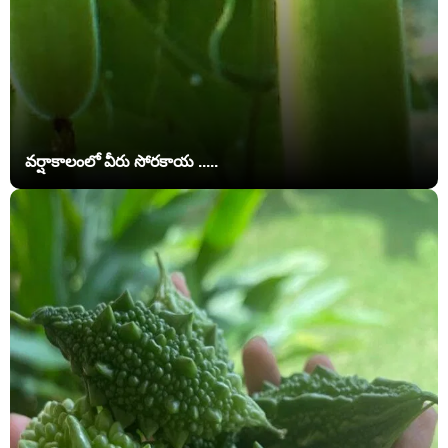
వర్షాకాలంలో వీరు సోరకాయ .....