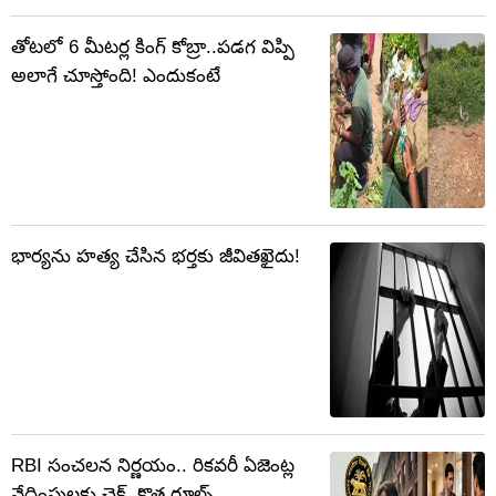
తోటలో 6 మీటర్ల కింగ్ కోబ్రా..పడగ విప్పి
అలాగే చూస్తోంది! ఎందుకంటే
భార్యను హత్య చేసిన భర్తకు జీవితఖైదు!
RBI సంచలన నిర్ణయం.. రికవరీ ఏజెంట్ల
వేధింపులకు చెక్..కొత్త రూల్స్