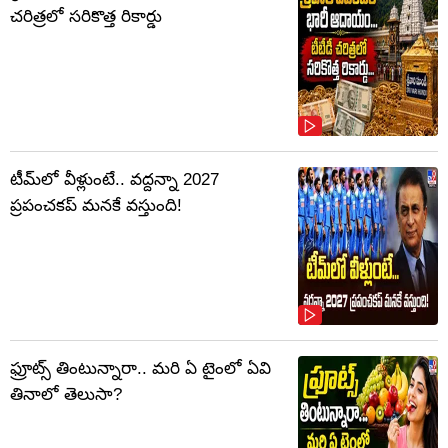
చరిత్రలో సరికొత్త రికార్డు
టీమ్‌లో వీళ్లుంటే.. వద్దన్నా 2027
ప్రపంచకప్‌ మనకే వస్తుంది!
ఫ్రూట్స్‌ తింటున్నారా.. మరి ఏ టైంలో ఏవి
తినాలో తెలుసా?