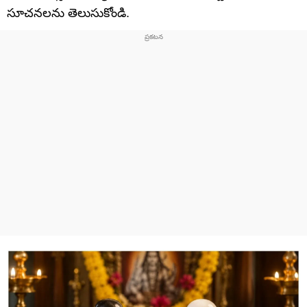
సూచనలను తెలుసుకోండి.