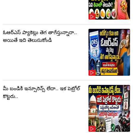
ఓఆర్‌ఎస్‌ ప్యాకెట్లు తెగ తాగేస్తున్నారా..
అయితే ఇది తెలుసుకోండి
మీ బండికి ఇన్సూరెన్స్ లేదా.. ఇక పెట్రోల్
కొట్టరు..