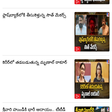
ఫ్లాష్‌బ్యాక్‌లోకి తీసుకెళ్తున్న సౌత్‌ మేకర్స్‌
కెరీర్‌లో తడబడుతున్న మృణాల్ ఠాకూర్
శ్రీవారి హుండీకి భారీ ఆదాయం.. టీటీడీ