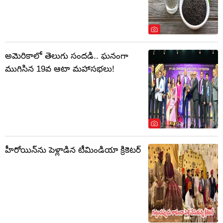
అమెరికాలో తెలుగు సందడి.. ఘనంగా
ముగిసిన 19వ ఆటా మహాసభలు!
హీరోయిన్‌ను పెళ్లాడిన టీమిండియా క్రికెటర్