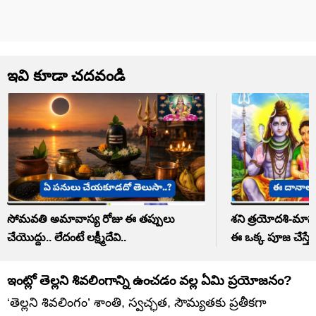
ఇవి కూడా చదవండి
సోమవతి అమావాస్య రోజు ఈ తప్పులు
శని త్రయోదశి-మాసశ
చేయొద్దు.. లేదంటే లక్ష్మీదేవి..
ఈ ఒక్క పూజ చేస్తే 
ఇంట్లో తెల్లని శివలింగాన్ని ఉంచడం వల్ల ఏమి ప్రయోజనం?
‘తెల్లని శివలింగం’ శాంతి, స్వచ్ఛత, సౌమ్యతకు ప్రతీకగా