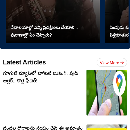
దేవాలయాల్లో ఎన్ని ప్రదక్షిణలు చేయాలి ..
పెంపుడు కుక్
పురాణాల్లో ఏం చెప్పారు?
పెళ్లికూతురు
Latest Articles
View More
గూగుల్‌ మ్యాప్‌లో హోటల్ బుకింగ్, ఫుడ్
ఆర్డర్.. కొత్త ఫీచర్!
వందల రోగాలను నయం చేసే ఈ అమృతం