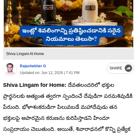
Shiva Lingam At Home
Rajashekher G
SHARE
Updated on:
Jun 12, 2026 | 7:41 PM
Shiva Lingam for Home:
దేవతలందరిలో భక్తుల
ప్రార్థనలకు అత్యంత త్వరగా స్పందించే దేవుడిగా పరమశివుడికి
పేరుంది. భోళాశంకరుడిగా పిలువబడే మహాదేవుడు తన
భక్తులపై అపారమైన కరుణను కురిపిస్తాడని హిందూ
సంప్రదాయం చెబుతుంది. అయితే, శివారాధనలో కొన్ని ప్రత్యేక