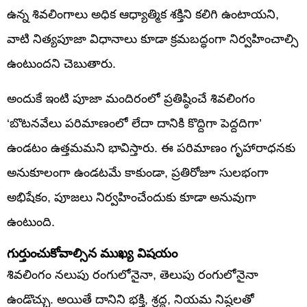
ఉన్న శివలింగాలు అధిక ఆధ్యాత్మిక శక్తిని కలిగి ఉంటాయని,
వాటి నిత్యపూజా విధానాలు కూడా క్రమబద్ధంగా నిర్వహించాల్సి
ఉంటుందని చెబుతారు.
అందుకే ఇంటి పూజా మందిరంలో ప్రతిష్ఠించే శివలింగం
‘బొటనవేలు పరిమాణంలో లేదా దానికి కొద్దిగా పెద్దదిగా’
ఉండటం ఉత్తమమని భావిస్తారు. ఈ పరిమాణం గృహారాధనకు
అనుకూలంగా ఉండటమే కాకుండా, ప్రతిరోజూ సులభంగా
అభిషేకం, పూజలు నిర్వహించేందుకు కూడా అనువుగా
ఉంటుంది.
గుర్తుంచుకోవాల్సిన ముఖ్య విషయం
శివలింగం నలుపు రంగులోనైనా, తెలుపు రంగులోనైనా
ఉండొచ్చు. అయితే దానిని భక్తి, శ్రద్ధ, నియమ నిష్ఠలతో