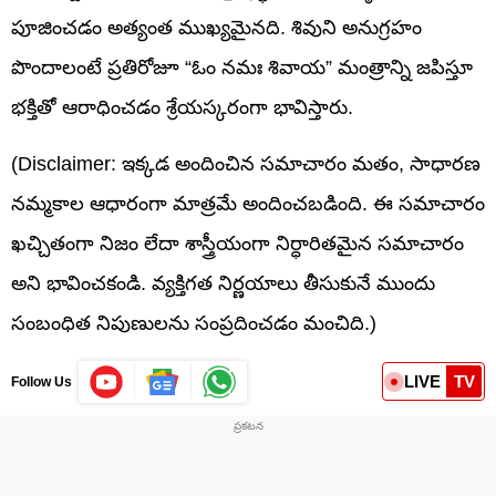
పూజించడం అత్యంత ముఖ్యమైనది. శివుని అనుగ్రహం
పొందాలంటే ప్రతిరోజూ “ఓం నమః శివాయ” మంత్రాన్ని జపిస్తూ
భక్తితో ఆరాధించడం శ్రేయస్కరంగా భావిస్తారు.
(Disclaimer: ఇక్కడ అందించిన సమాచారం మతం, సాధారణ
నమ్మకాల ఆధారంగా మాత్రమే అందించబడింది. ఈ సమాచారం
ఖచ్చితంగా నిజం లేదా శాస్త్రీయంగా నిర్ధారితమైన సమాచారం
అని భావించకండి. వ్యక్తిగత నిర్ణయాలు తీసుకునే ముందు
సంబంధిత నిపుణులను సంప్రదించడం మంచిది.)
LIVE
TV
Follow Us