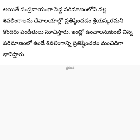
అయితే సంప్రదాయంగా పెద్ద పరిమాణంలోని నల్ల
శివలింగాలను దేవాలయాల్లో ప్రతిష్ఠించడం శ్రేయస్కరమని
కొందరు పండితులు సూచిస్తారు. ఇంట్లో ఉంచాలనుకుంటే చిన్న
పరిమాణంలో ఉండే శివలింగాన్ని ప్రతిష్ఠించడం మంచిదిగా
భావిస్తారు.