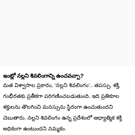
ఇంట్లో నల్లని శివలింగాన్ని ఉంచవచ్చా?
మత విశ్వాసాల ప్రకారం, ‘నల్లని శివలింగం’.. తపస్సు, శక్తి,
గంభీరతకు ప్రతీకగా పరిగణించబడుతుంది. ఇది ప్రతికూల
శక్తులను తొలగించి మనస్సును స్థిరంగా ఉంచుతుందని
చెబుతారు. నల్లని శివలింగం ఉన్న ప్రదేశంలో ఆధ్యాత్మిక శక్తి
అధికంగా ఉంటుందని నమ్మకం.