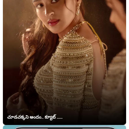
చూడచక్కని అందం.. క్యూట్ .....