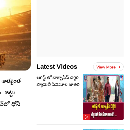
Latest Videos
View More
ఆగస్ట్ లో బాక్సాఫీస్ దగ్గర
ట్ అత్యంత
ఫ్యామిలీ సినిమాల జాతర
. జట్టు
్‌లో ధోనీ