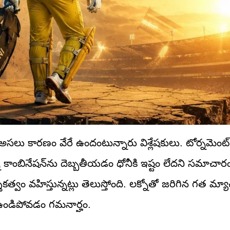
కి అసలు కారణం వేరే ఉందంటున్నారు విశ్లేషకులు. టోర్నమెం
న కాంబినేషన్‌ను దెబ్బతీయడం ధోనీకి ఇష్టం లేదని సమాచారం
వహిస్తున్నట్లు తెలుస్తోంది. లక్నోతో జరిగిన గత మ్యాచ
 ఉండిపోవడం గమనార్హం.