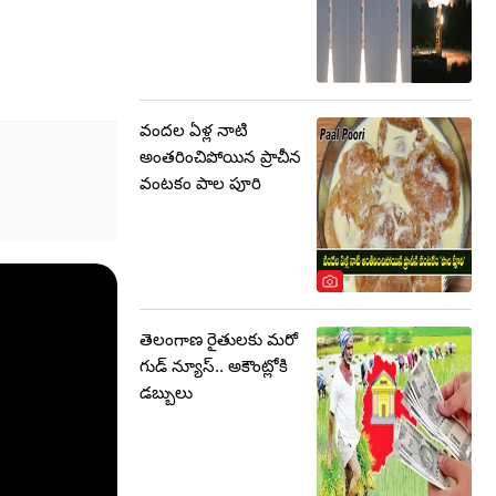
వందల ఏళ్ల నాటి
అంతరించిపోయిన ప్రాచీన
వంటకం పాల పూరి
తెలంగాణ రైతులకు మరో
గుడ్ న్యూస్.. అకౌంట్లోకి
డబ్బులు