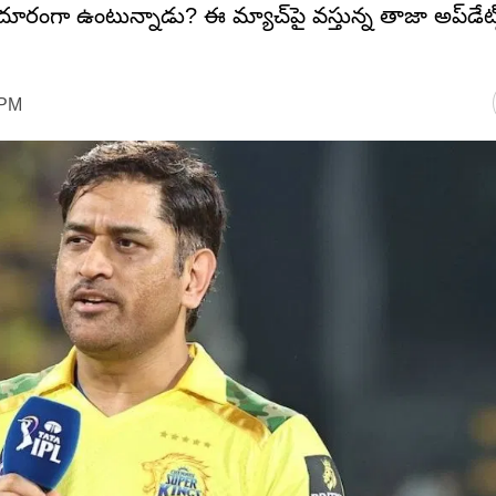
రంగా ఉంటున్నాడు? ఈ మ్యాచ్‌పై వస్తున్న తాజా అప్‌డేట్
 PM