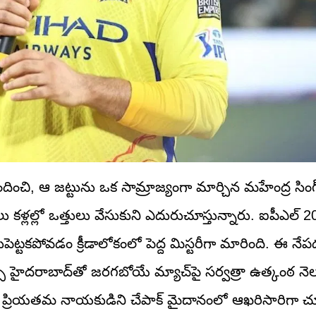
 అందించి, ఆ జట్టును ఒక సామ్రాజ్యంగా మార్చిన మహేంద్ర సిం
కళ్లల్లో ఒత్తులు వేసుకుని ఎదురుచూస్తున్నారు. ఐపీఎల్
ట్టకపోవడం క్రీడాలోకంలో పెద్ద మిస్టరీగా మారింది. ఈ నేప
స్ హైదరాబాద్‌తో జరగబోయే మ్యాచ్‌పై సర్వత్రా ఉత్కంఠ నెలక
మ ప్రియతమ నాయకుడిని చేపాక్ మైదానంలో ఆఖరిసారిగా చూ