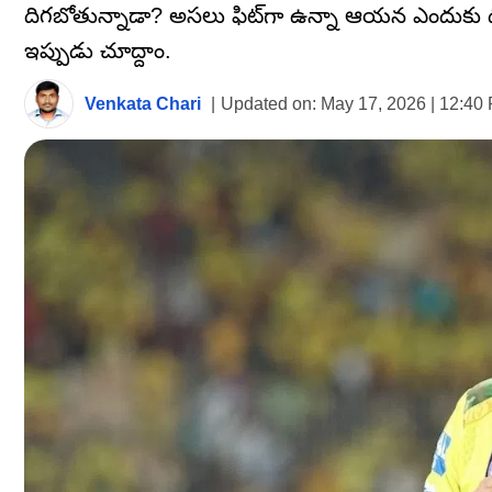
దిగబోతున్నాడా? అసలు ఫిట్‌గా ఉన్నా ఆయన ఎందుకు దూ
ఇప్పుడు చూద్దాం.
Venkata Chari
|
Updated on:
May 17, 2026 | 12:40