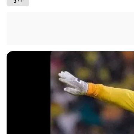
3
/ 7