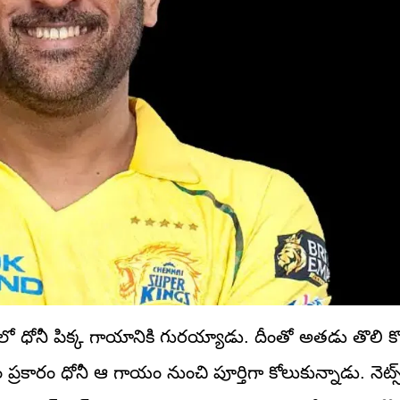
రంలో ధోనీ పిక్క గాయానికి గురయ్యాడు. దీంతో అతడు తొలి కొన
రం ధోనీ ఆ గాయం నుంచి పూర్తిగా కోలుకున్నాడు. నెట్స్‌