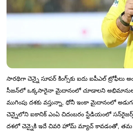
సారథిగా చెన్నై సూపర్‌ కింగ్స్‌కు ఐదు ఐపీఎల్ ట్రోఫీలు
సీజన్‌లో ఒక్కసారైనా మైదానంలో చూడాలని అభిమానులు 
ముగింపు దశకు వస్తున్నా, ధోనీ ఇంకా మైదానంలో అడుగుపె
చెన్నైలోని ఐకానిక్ ఎంఏ చిదంబరం స్టేడియంలో సన్‌రైజర్
దశలో చెన్నైకి ఇదే చివరి హోమ్ మ్యాచ్ కావడంతో, త