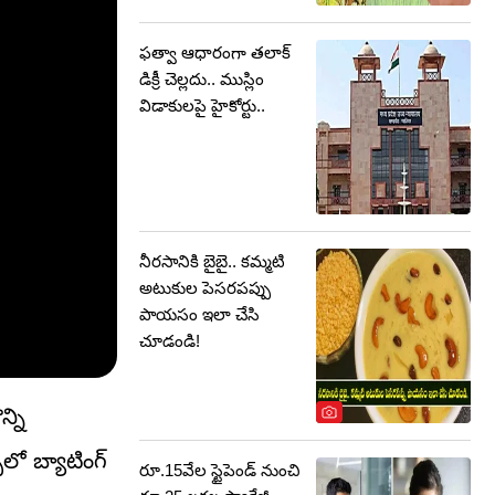
ఫత్వా ఆధారంగా తలాక్
డిక్రీ చెల్లదు.. ముస్లిం
విడాకులపై హైకోర్టు..
నీరసానికి బైబై.. కమ్మటి
అటుకుల పెసరపప్పు
పాయసం ఇలా చేసి
చూడండి!
్ని
లో బ్యాటింగ్
రూ.15వేల స్టైపెండ్ నుంచి