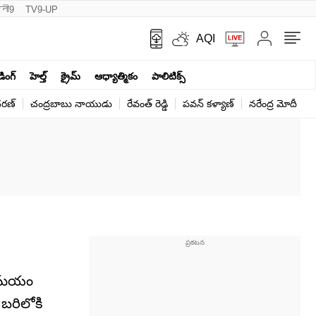
नी9
TV9-UP
AQI
ండింగ్
హెల్త్‌
క్రైమ్
ఆధ్యాత్మికం
పాలిటిక్స్‌
ర‌ణ్‌
చంద్రబాబు నాయుడు
రేవంత్ రెడ్డి
పవన్ కళ్యాణ్
నరేంద్ర మోదీ
క
ే సమయం
 బరిలోకి