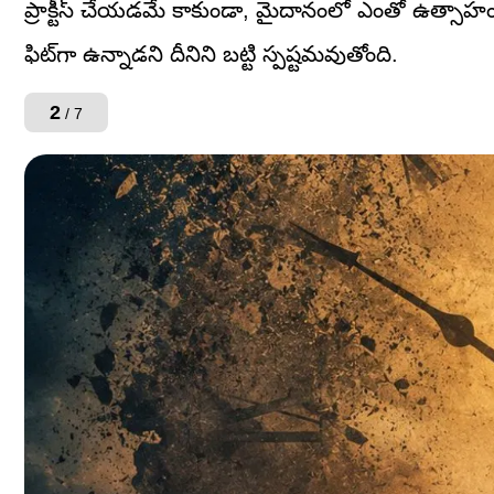
ప్రాక్టీస్ చేయడమే కాకుండా, మైదానంలో ఎంతో ఉత్సాహ
ఫిట్‌గా ఉన్నాడని దీనిని బట్టి స్పష్టమవుతోంది.
2
/ 7