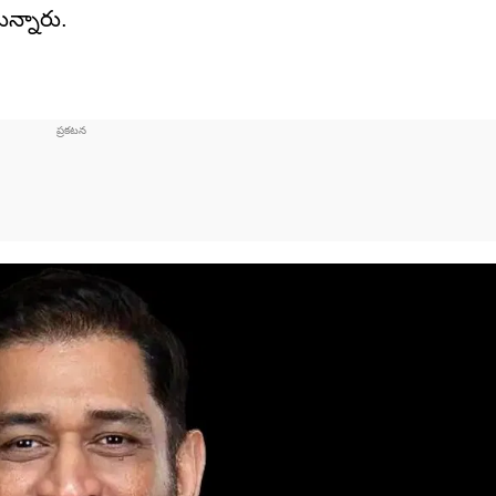
న్నారు.