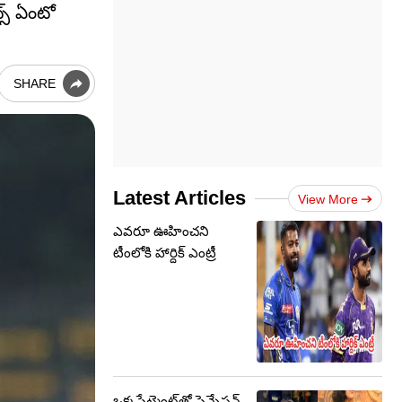
స్ ఏంటో
SHARE
Latest Articles
View More
ఎవరూ ఊహించని
టీంలోకి హార్దిక్ ఎంట్రీ
ఒక్కస్టేట్మెంట్‌తో సెన్సేషన్..