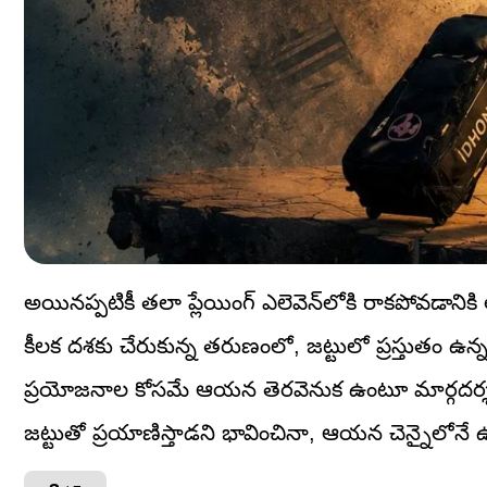
అయినప్పటికీ తలా ప్లేయింగ్ ఎలెవెన్‌లోకి రాకపోవడాని
కీలక దశకు చేరుకున్న తరుణంలో, జట్టులో ప్రస్తుతం ఉన్
ప్రయోజనాల కోసమే ఆయన తెరవెనుక ఉంటూ మార్గదర్శకత్వం 
జట్టుతో ప్రయాణిస్తాడని భావించినా, ఆయన చెన్నైలోనే