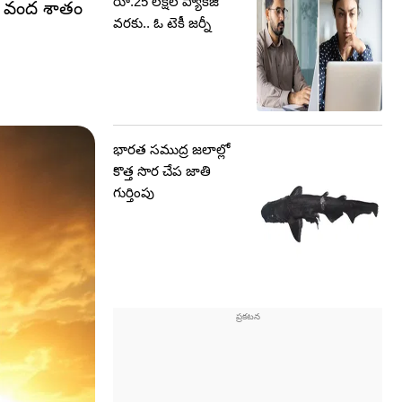
రూ.25 లక్షల ప్యాకేజీ
నీ వంద శాతం
వరకు.. ఓ టెకీ జర్నీ
భారత సముద్ర జలాల్లో
కొత్త సొర చేప జాతి
గుర్తింపు