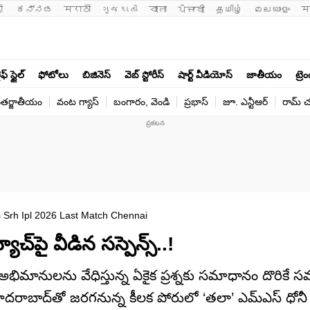
ी 
ಕನ್ನಡ
मराठी
ગુજરાતી
বাংলা
ਪੰਜਾਬੀ
தமிழ்
മലയാളം
म
ఫ్ స్టైల్
ఫోటోలు
బిజినెస్
వెబ్ స్టోరీస్
షార్ట్ వీడియోస్
జాతీయం
ట్రె
తర్జాతీయం
వంట గ్యాస్
బంగారం, వెండి
ప్రభాస్
జూ. ఎన్టీఆర్
రామ్ చ‌
Srh Ipl 2026 Last Match Chennai
్‌పై వీడిన సస్పెన్స్..!
అభిమానులను వేధిస్తున్న ఏకైక ప్రశ్నకు సమాధానం దొరిక
్ హైదరాబాద్‌తో జరగనున్న కీలక పోరులో ‘తలా’ ఎమ్‌ఎస్ ధోనీ