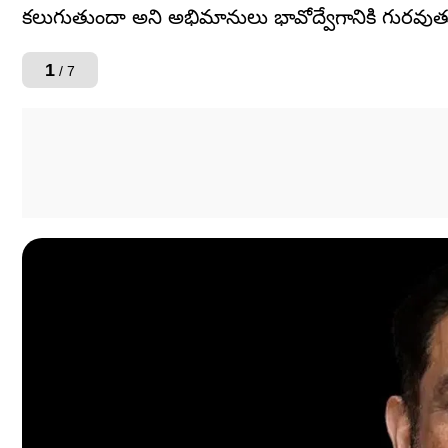
కలుగుతుందా అని అభిమానులు భావోద్వేగానికి గురవుతు
1
/ 7