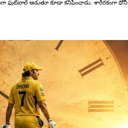
ంగా ఫుట్‌బాల్ ఆడుతూ కూడా కనిపించాడు. శారీరకంగా ధో