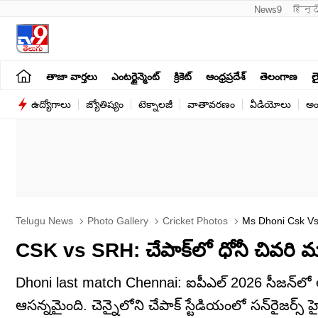
News9
हिन्द
తాజా వార్తలు
ఎంటర్టైన్మెంట్
క్రికెట్
ఆంధ్రప్రదేశ్
తెలంగాణ
లై
ఉద్యోగాలు
జ్యోతిష్యం
టెక్నాలజీ
వాతావరణం
వీడియోలు
అం
Telugu News
Photo Gallery
Cricket Photos
Ms Dhoni Csk Vs 
CSK vs SRH: చేపాక్‌లో ధోనీ చివరి మ్యాచ
Dhoni last match Chennai: ఐపీఎల్ 2026 సీజన్‌లో 
ఆసన్నమైంది. చెన్నైలోని చేపాక్ స్టేడియంలో సన్‌రైజర్స