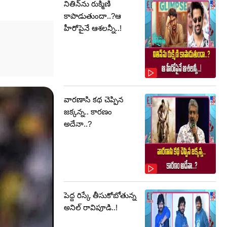
నితిన్‌ను రుక్మిణి
కాపాడుతుందా..?ఆ
హీరోపైనే ఆశలన్నీ..!
వారణాసి కథ చెప్పిన
జక్కన్న.. కారణం
అదేనా..?
పెద్ద రిస్కే తీసుకోబోతున్న
అనిల్ రావిపూడి..!