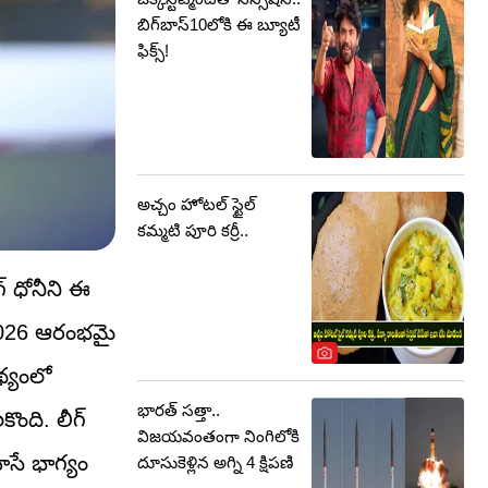
బిగ్‌బాస్10లోకి ఈ బ్యూటీ
ఫిక్స్‌!
అచ్చం హోటల్ స్టైల్
కమ్మటి పూరి కర్రీ..
గ్ ధోనీని ఈ
 2026 ఆరంభమై
థ్యంలో
భారత్ సత్తా..
ొంది. లీగ్
విజయవంతంగా నింగిలోకి
సే భాగ్యం
దూసుకెళ్లిన అగ్ని 4 క్షిపణి