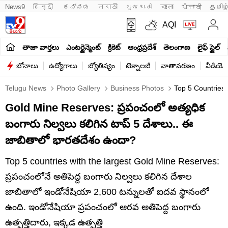
News9
हिन्दी 
ಕನ್ನಡ
मराठी
ગુજરાતી
বাংলা
ਪੰਜਾਬੀ
தமிழ
AQI
తాజా వార్తలు
ఎంటర్టైన్మెంట్
క్రికెట్
ఆంధ్రప్రదేశ్
తెలంగాణ
లైఫ్ స్టైల్
బోనాలు
ఉద్యోగాలు
జ్యోతిష్యం
టెక్నాలజీ
వాతావరణం
వీడియో
Telugu News
Photo Gallery
Business Photos
Top 5 Countries 
Gold Mine Reserves: ప్రపంచంలో అత్యధిక
బంగారు నిల్వలు కలిగిన టాప్ 5 దేశాలు.. ఈ
జాబితాలో భారతదేశం ఉందా?
Top 5 countries with the largest Gold Mine Reserves:
ప్రపంచంలోనే అతిపెద్ద బంగారు నిల్వలు కలిగిన దేశాల
జాబితాలో ఇండోనేషియా 2,600 టన్నులతో ఐదవ స్థానంలో
ఉంది. ఇండోనేషియా ప్రపంచంలో ఆరవ అతిపెద్ద బంగారు
ఉత్పత్తిదారు, ఇక్కడ ఉత్పత్తి