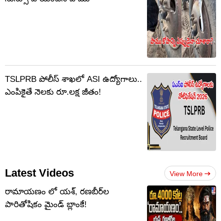
TSLPRB పోలీస్‌ శాఖలో ASI ఉద్యోగాలు..
ఎంపికైతే నెలకు రూ.లక్ష జీతం!
Latest Videos
View More
రామాయణం లో యశ్, రణబీర్‌ల
పారితోషికం మైండ్‌ బ్లాంకే!