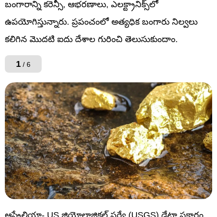
బంగారాన్ని కరెన్సీ, ఆభరణాలు, ఎలక్ట్రానిక్స్‌లో
ఉపయోగిస్తున్నారు. ప్రపంచంలో అత్యధిక బంగారు నిల్వలు
కలిగిన మొదటి ఐదు దేశాల గురించి తెలుసుకుందాం.
1
/ 6
ఆస్ట్రేలియా- US జియోలాజికల్ సర్వే (USGS) డేటా ప్రకారం,