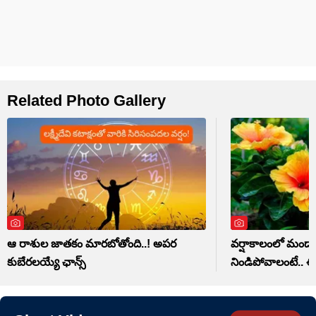
Related Photo Gallery
ఆ రాశుల జాతకం మారబోతోంది..! అపర
వర్షాకాలంలో మంద
కుబేరలయ్యే ఛాన్స్
నిండిపోవాలంటే.. ఈ