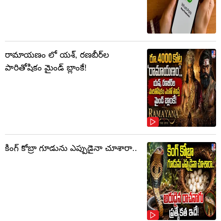
రామాయణం లో యశ్, రణబీర్‌ల
పారితోషికం మైండ్‌ బ్లాంకే!
కింగ్ కోబ్రా గూడును ఎప్పుడైనా చూశారా..