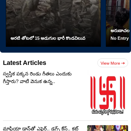
అరుణాచలం మో
అరటి తోటలో 15 అడుగుల భారీ కొండచిలువ
No Entry
Latest Articles
View More
స్వస్తిక పక్కన రెండు గీతలు ఎందుకు
గీస్తారు? వాటి వెనుక ఉన్న..
మాఫియా డాన్‌తో ఎఫైర్.. డ్రగ్స్ కేస్.. కట్