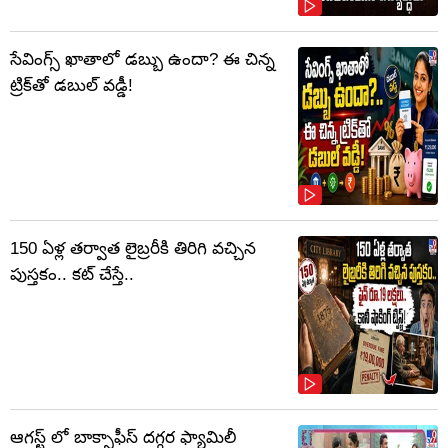
సేవింగ్స్ ఖాతాలో డబ్బు ఉందా? ఈ చిన్న
ట్రిక్‌తో డబుల్ వడ్డీ!
150 ఏళ్ల తర్వాత లైబ్రరీకి తిరిగి వచ్చిన
పుస్తకం.. కట్ చేస్తే..
ఆగస్ట్ లో బాక్సాఫీస్ దగ్గర ఫ్యామిలీ