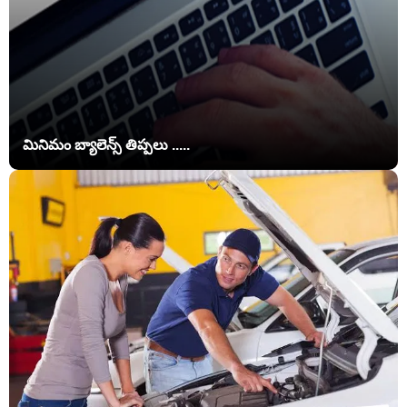
మినిమం బ్యాలెన్స్ తిప్పలు .....