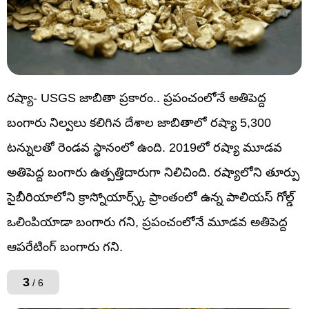
రష్యా- USGS జాబితా ప్రకారం.. ప్రపంచంలోనే అతిపెద్ద
బంగారు నిల్వలు కలిగిన దేశాల జాబితాలో రష్యా 5,300
టన్నులతో రెండవ స్థానంలో ఉంది. 2019లో రష్యా మూడవ
అతిపెద్ద బంగారు ఉత్పత్తిదారుగా నిలిచింది. రష్యాలోని తూర్పు
సైబీరియాలోని క్రాస్నోయార్స్క్ ప్రాంతంలో ఉన్న పాలియస్ గోల్డ్
ఒలింపియాడా బంగారు గని, ప్రపంచంలోనే మూడవ అతిపెద్ద
ఆపరేటింగ్ బంగారు గని.
3
/ 6