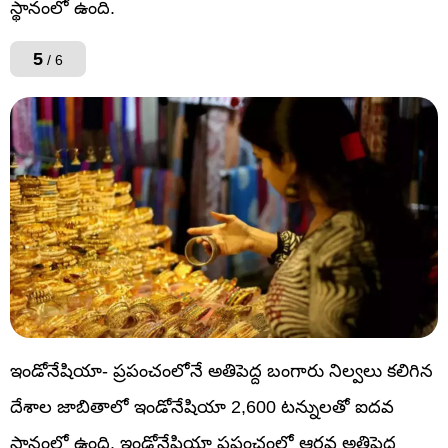
స్థానంలో ఉంది.
5
/ 6
ఇండోనేషియా- ప్రపంచంలోనే అతిపెద్ద బంగారు నిల్వలు కలిగిన
దేశాల జాబితాలో ఇండోనేషియా 2,600 టన్నులతో ఐదవ
స్థానంలో ఉంది. ఇండోనేషియా ప్రపంచంలో ఆరవ అతిపెద్ద