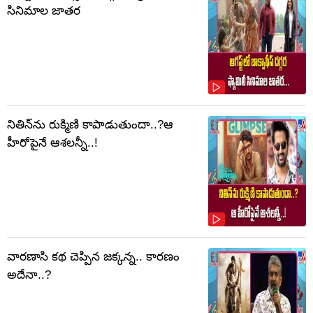
సినిమాల జాతర
నితిన్‌ను రుక్మిణి కాపాడుతుందా..?ఆ
హీరోపైనే ఆశలన్నీ..!
వారణాసి కథ చెప్పిన జక్కన్న.. కారణం
అదేనా..?