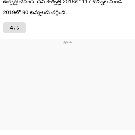
ఉత్పత్తి చేసింది. దీని ఉత్పత్తి 2018లో 117 టన్నుల నుండి
2019లో 90 టన్నులకు తగ్గింది.
4
/ 6