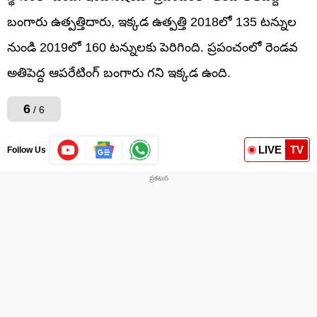
బంగారు ఉత్పత్తిదారు, ఇక్కడ ఉత్పత్తి 2018లో 135 టన్నుల
నుండి 2019లో 160 టన్నులకు పెరిగింది. ప్రపంచంలో రెండవ
అతిపెద్ద ఆపరేటింగ్ బంగారు గని ఇక్కడ ఉంది.
6
/ 6
LIVE
TV
Follow Us