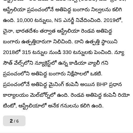
ఆస్ట్రేలియా ప్రపంచంలోనే అతిపెద్ద బంగారు నిల్వలను కలిగి
ఉంది. 10,000 టన్నులు, NS ఎనర్జీ నివేదించింది. 2019లో,
చైనా, భారతదేశం తర్వాత ఆస్ట్రేలియా రెండవ అతిపెద్ద
బంగారు ఉత్పత్తిదారుగా నిలిచింది. దాని ఉత్పత్తి స్థాయిని
2018లో 315 టన్నుల నుండి 330 టన్నులకు పెంచింది. న్యూ
సౌత్ వేల్స్‌లోని న్యూక్రెస్ట్‌లో ఉన్న కాడియా వ్యాలీ గని
ప్రపంచంలోని అతిపెద్ద బంగారు నిక్షేపాలలో ఒకటి.
ప్రపంచంలోనే అతిపెద్ద మైనింగ్ కంపెనీ అయిన BHP ప్రధాన
కార్యాలయం మెల్‌బోర్న్‌లో ఉంది. రెండవ అతిపెద్ద కంపెనీ రియో
​​టింటో, ఆస్ట్రేలియాలో అనేక గనులను కలిగి ఉంది.
2
/ 6