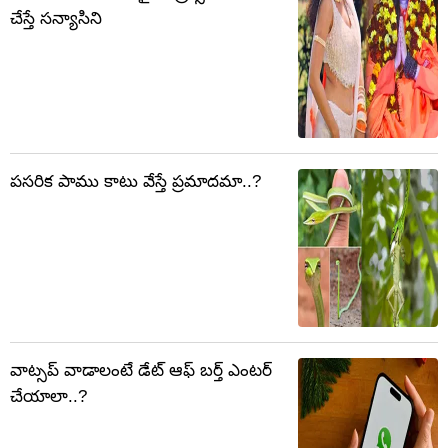
చేస్తే సన్యాసిని
పసరిక పాము కాటు వేస్తే ప్రమాదమా..?
వాట్సప్ వాడాలంటే డేట్ ఆఫ్ బర్త్ ఎంటర్
చేయాలా..?