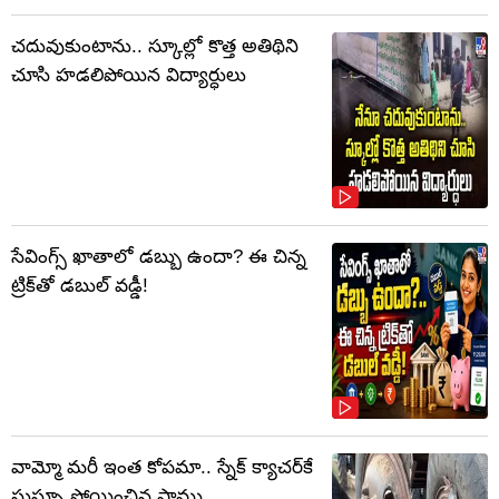
చదువుకుంటాను.. స్కూల్లో కొత్త అతిథిని
చూసి హడలిపోయిన విద్యార్ధులు
సేవింగ్స్ ఖాతాలో డబ్బు ఉందా? ఈ చిన్న
ట్రిక్‌తో డబుల్ వడ్డీ!
వామ్మో మరీ ఇంత కోపమా.. స్నేక్ క్యాచర్‌కే
సుస్సూ పోయించిన పాము