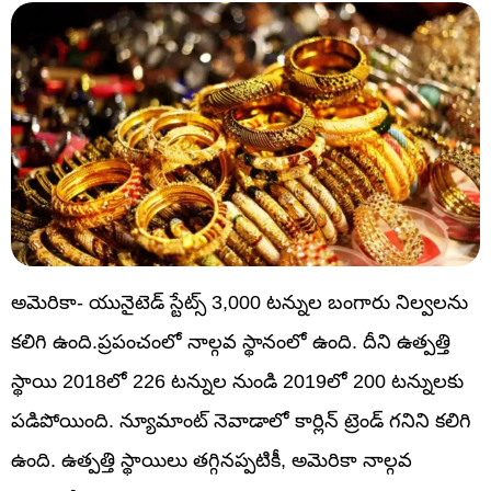
అమెరికా- యునైటెడ్ స్టేట్స్ 3,000 టన్నుల బంగారు నిల్వలను
కలిగి ఉంది.ప్రపంచంలో నాల్గవ స్థానంలో ఉంది. దీని ఉత్పత్తి
స్థాయి 2018లో 226 టన్నుల నుండి 2019లో 200 టన్నులకు
పడిపోయింది. న్యూమాంట్ నెవాడాలో కార్లిన్ ట్రెండ్ గనిని కలిగి
ఉంది. ఉత్పత్తి స్థాయిలు తగ్గినప్పటికీ, అమెరికా నాల్గవ