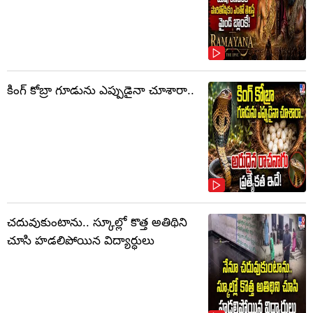
కింగ్ కోబ్రా గూడును ఎప్పుడైనా చూశారా..
చదువుకుంటాను.. స్కూల్లో కొత్త అతిథిని
చూసి హడలిపోయిన విద్యార్ధులు