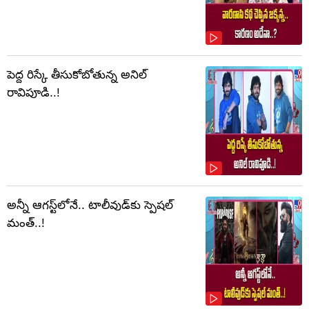
పెద్ద రిస్కే తీసుకోబోతున్న అనిల్
రావిపూడి..!
అన్నీ ఆగస్ట్‌లోనే.. టాలీవుడ్‌కు స్పెషల్
మంత్..!