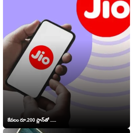
కేవలం రూ.200 ప్లాన్‌తో .....