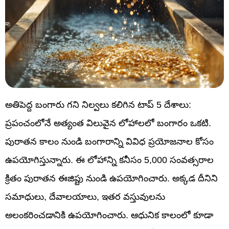
అతిపెద్ద బంగారు గని నిల్వలు కలిగిన టాప్ 5 దేశాలు:
ప్రపంచంలోనే అత్యంత విలువైన లోహాలలో బంగారం ఒకటి.
పురాతన కాలం నుండి బంగారాన్ని వివిధ ప్రయోజనాల కోసం
ఉపయోగిస్తున్నారు. ఈ లోహాన్ని కనీసం 5,000 సంవత్సరాల
క్రితం పురాతన ఈజిప్టు నుండి ఉపయోగించారు. అక్కడ దీనిని
సమాధులు, దేవాలయాలు, ఇతర వస్తువులను
అలంకరించడానికి ఉపయోగించారు. ఆధునిక కాలంలో కూడా