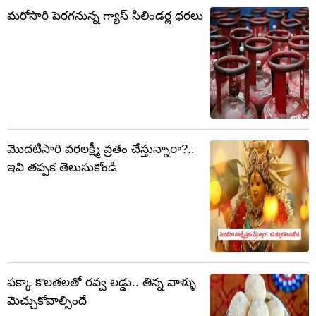
మరోసారి పెరగనున్న గ్యాస్ సిలిండర్ల ధరలు
మొదటిసారి వరలక్ష్మీ వ్రతం చేస్తున్నారా?..
ఇవి తప్పక తెలుసుకోండి
పక్కా కొలతలతో రవ్వ లడ్డు.. తిన్న వాళ్ళు
మెచ్చుకోవాల్సిందే