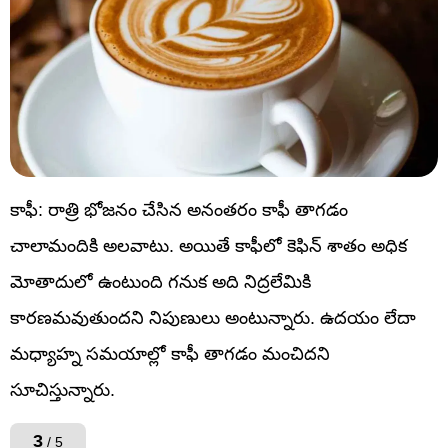
కాఫీ: రాత్రి భోజనం చేసిన అనంతరం కాఫీ తాగడం
చాలామందికి అలవాటు. అయితే కాఫీలో కెఫిన్ శాతం అధిక
మోతాదులో ఉంటుంది గనుక అది నిద్రలేమికి
కారణమవుతుందని నిపుణులు అంటున్నారు. ఉదయం లేదా
మధ్యాహ్న సమయాల్లో కాఫీ తాగడం మంచిదని
సూచిస్తున్నారు.
3
/ 5