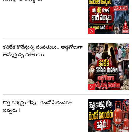
కనలేక కొనేస్తున్న దంపతులు.. అడ్డగోలుగా
అమ్మేస్తున్న దళారులు
కొత్త కనెక్షన్లు లేవు.. రెండో సిలిండరూ
ఇవ్వరు !