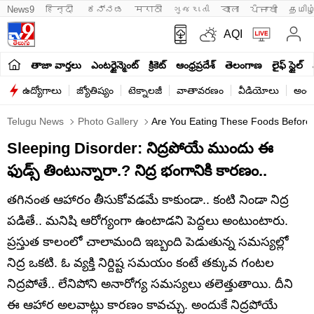
News9
हिन्दी 
ಕನ್ನಡ
मराठी
ગુજરાતી
বাংলা
ਪੰਜਾਬੀ
தமிழ
AQI
తాజా వార్తలు
ఎంటర్టైన్మెంట్
క్రికెట్
ఆంధ్రప్రదేశ్
తెలంగాణ
లైఫ్ స్టైల్
ఉద్యోగాలు
జ్యోతిష్యం
టెక్నాలజీ
వాతావరణం
వీడియోలు
అంతర
Telugu News
Photo Gallery
Are You Eating These Foods Before
Sleeping Disorder: నిద్రపోయే ముందు ఈ
ఫుడ్స్ తింటున్నారా.? నిద్ర భంగానికి కారణం..
తగినంత ఆహారం తీసుకోవడమే కాకుండా.. కంటి నిండా నిద్ర
పడితే.. మనిషి ఆరోగ్యంగా ఉంటాడని పెద్దలు అంటుంటారు.
ప్రస్తుత కాలంలో చాలామంది ఇబ్బంది పెడుతున్న సమస్యల్లో
నిద్ర ఒకటి. ఓ వ్యక్తి నిర్దిష్ట సమయం కంటే తక్కువ గంటల
నిద్రపోతే.. లేనిపోని అనారోగ్య సమస్యలు తలెత్తుతాయి. దీని
ఈ ఆహార అలవాట్లు కారణం కావచ్చు. అందుకే నిద్రపోయే