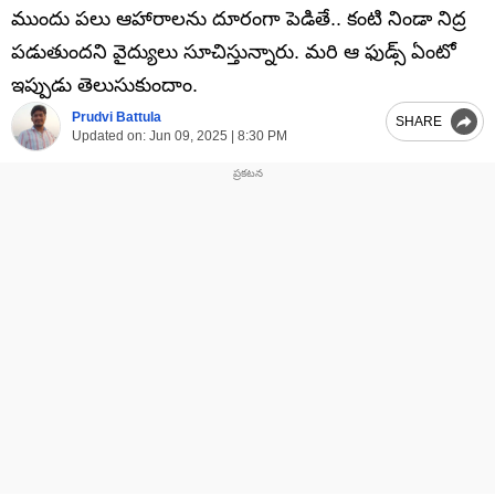
ముందు పలు ఆహారాలను దూరంగా పెడితే.. కంటి నిండా నిద్ర
పడుతుందని వైద్యులు సూచిస్తున్నారు. మరి ఆ ఫుడ్స్ ఏంటో
ఇప్పుడు తెలుసుకుందాం.
Prudvi Battula
SHARE
Updated on:
Jun 09, 2025 | 8:30 PM