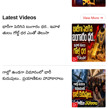
Latest Videos
View More
భారీగా పెరిగిన బంగారం ధర.. ఇవాళ
తులం గోల్డ్‌ ధర ఎంతో తెలుసా
గాల్లో ఉండగా విమానంలో భారీ
కుదుపులు.. ప్రయాణికుల హాహాకారాలు