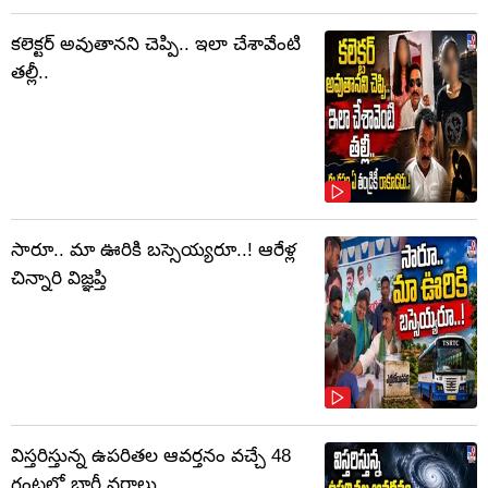
కలెక్టర్‌ అవుతానని చెప్పి.. ఇలా చేశావేంటి
తల్లీ..
సారూ.. మా ఊరికి బస్సెయ్యరూ..! ఆరేళ్ల
చిన్నారి విజ్ఞప్తి
విస్తరిస్తున్న ఉపరితల ఆవర్తనం వచ్చే 48
గంటల్లో భారీ వర్షాలు