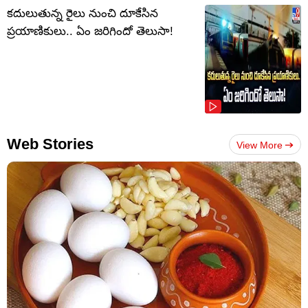
కదులుతున్న రైలు నుంచి దూకేసిన
ప్రయాణికులు.. ఏం జరిగిందో తెలుసా!
Web Stories
View More