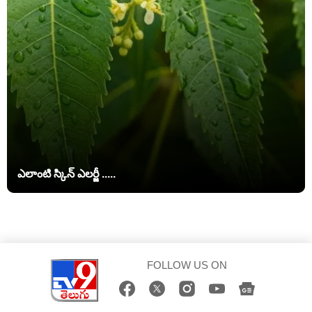
ఎలాంటి స్కిన్ ఎలర్జీ .....
FOLLOW US ON