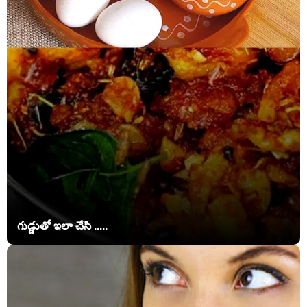
గుడ్డుతో ఇలా చేసి .....