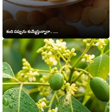
కంది పప్పును కుమ్మేస్తున్నారా.. .....