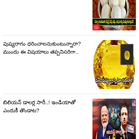
పుష్యరాగం ధరించాలనుకుంటున్నారా?
ముందు ఈ విషయాలు తప్పనిసరిగా..
బిలియన్ డాలర్ల సారీ..! ఇండియాతో
ఎందుకీ తొండాట?