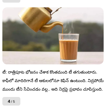
టీ: రాత్రిపూట భోజనం చేశాక కొంతమంది టీ తగుతుంటారు.
కాఫీలో మాదిరిగానే టీ ఆకులలోనూ కెఫిన్ ఉంటుంది. నిద్రపోయే
ముందు టీని సేవించడం వల్ల.. అది నిద్రపై ప్రభావం చూపిస్తుంది.
4
/ 5