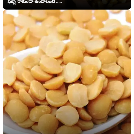
ఫిట్స్ రాకుండా ఉండాలంటే .....