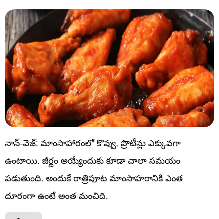
నాన్-వెజ్: మాంసాహారంలో కొవ్వు, ప్రొటీన్లు ఎక్కువగా
ఉంటాయి. జీర్ణం అయ్యేందుకు కూడా చాలా సమయం
పడుతుంది. అందుకే రాత్రిపూట మాంసాహరానికి ఎంత
దూరంగా ఉంటే అంత మంచిది.