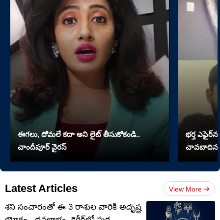
ఈగలు, దోమలే కదా అని లైట్ తీసుకోకండి..
భర్త ఎఫైర్‌న
చాందీపూర్ వైరస్
చావబాదిన భ
Latest Articles
View More
శని సంచారంతో ఈ 3 రాశుల వారికి అదృష్ట
యోగం.. ధనలాభం, కెరీర్‌లో పుర