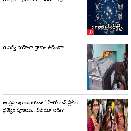
రీ సర్వే మహిళా ప్రాణం తీసిందా!
ఆ ప్రముఖ ఆలయంలో హీరోయిన్ శ్రీలీల
ప్రత్యేక పూజలు.. వీడియో ఇదిగో