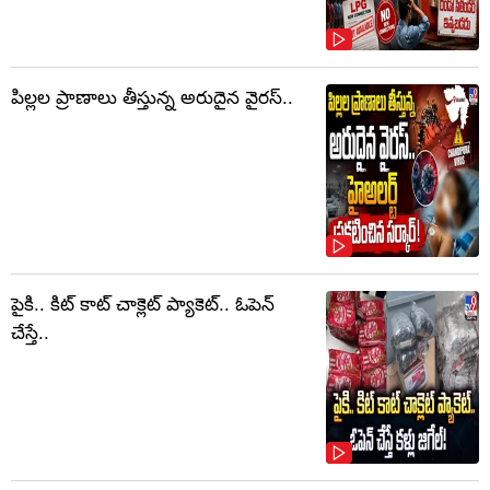
పిల్లల ప్రాణాలు తీస్తున్న అరుదైన వైరస్..
పైకి.. కిట్‌ కాట్‌ చాక్లెట్ ప్యాకెట్‌.. ఓపెన్‌
చేస్తే..