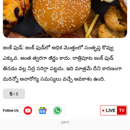
జంక్ ఫుడ్: జంక్ ఫుడ్‌లో అధిక మొత్తంలో సంతృప్త కొవ్వు
ఎక్కువ. అంత త్వరగా జీర్ణం కాదు. రాత్రిపూట జంక్ ఫుడ్
తినడం వల్ల నిద్ర సరిగ్గా పట్టదు. ఇది మాత్రమే దీని కారణంగా
మరెన్నో అనారోగ్య సమస్యలు వచ్చే అవకాశం ఉంది.
5
/ 5
LIVE
TV
Follow Us