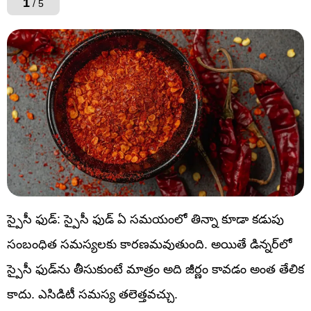
1
/ 5
స్పైసీ ఫుడ్: స్పైసీ ఫుడ్ ఏ సమయంలో తిన్నా కూడా కడుపు
సంబంధిత సమస్యలకు కారణమవుతుంది. అయితే డిన్నర్‌లో
స్పైసీ ఫుడ్‌ను తీసుకుంటే మాత్రం అది జీర్ణం కావడం అంత తేలిక
కాదు. ఎసిడిటీ సమస్య తలెత్తవచ్చు.