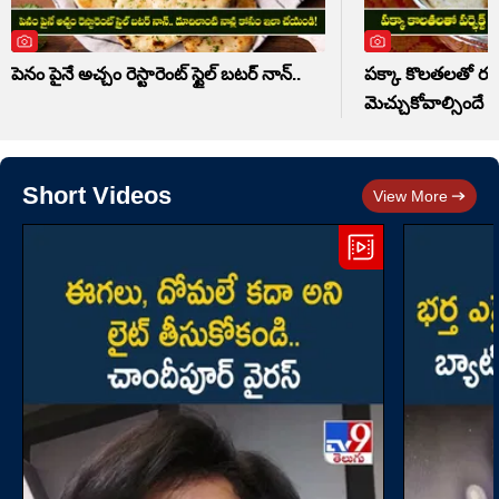
పెనం పైనే అచ్చం రెస్టారెంట్ స్టైల్ బటర్ నాన్..
పక్కా కొలతలతో రవ్వ 
మెచ్చుకోవాల్సిందే
Short Videos
View More