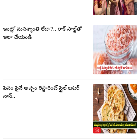
ఇంట్లో మనశ్శాంతి లేదా?.. రాక్ సాల్ట్‌తో
ఇలా చేయండి
పెనం పైనే అచ్చం రెస్టారెంట్ స్టైల్ బటర్
నాన్..