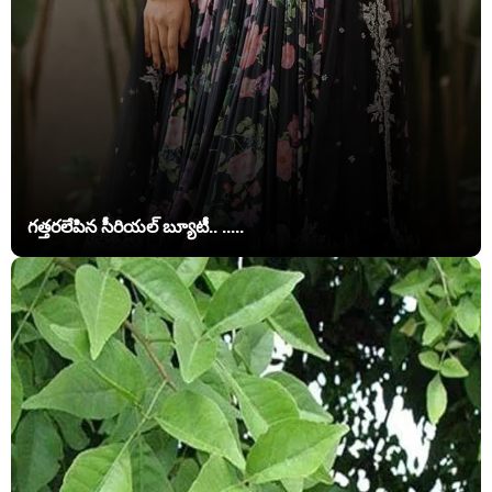
గత్తరలేపిన సీరియల్ బ్యూటీ.. .....