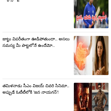
జుట్టు విపరీతంగా ఊడిపోతుందా.. అసలు
సమస్య మీ పొట్టలోనే ఉందేమో..
తమిళనాడు సీఎం విజయ్ చివరి సినిమా..
అప్పుడే ఓటీటీలోకి 'జన నాయగన్'!