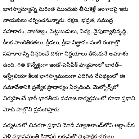
భాగస్వామ్యాన్ని మరింత ముందుకు తీసుకెళ్లే అంశాలపై ఇరు
నాయకులు చర్చించనున్నారు. రక్షణ, భద్రత, సముద్ర
సహకారం, వాణిజ్యం, పెట్టుబడులు, విద్య, నైపుణ్యాభివృద్ధి,
కీలక సాంకేతికతలు, క్రీడలు, క్రీడా విజ్ఞానం వంటి రంగాల్లో
సహకారాన్ని విస్తరించే దిశగా నిర్ణయాలు తీసుకునే అవకాశం
ఉంది. గత కొన్నేళ్లుగా ఇండో-పసిఫిక్ వ్యూహంలో భారత్–
ఆస్ట్రేలియా కీలక భాగస్వాములుగా ఎదిగిన నేపథ్యంలో ఈ
సమావేశానికి ప్రత్యేక ప్రాధాన్యం ఏర్పడింది. మెల్బోర్న్‌లో
నిర్వహించే భారీ భారతీయ సమాజ కార్యక్రమంలో కూడా ప్రధాని
మోదీ పాల్గొని ప్రసంగిస్తారు.
పర్యటనలో చివరగా ప్రధాని మోదీ న్యూజిలాండ్‌లోని ఆక్లాండ్‌కు
వెళ్లి ప్రధానమంత్రి క్రిస్టోఫర్ లక్సన్‌తో ద్వైపాక్షిక చర్చలు