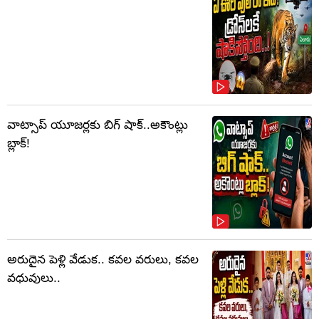
వాట్సాప్‌ యూజర్లకు బిగ్ షాక్..అకౌంట్లు
బ్లాక్!
అరుదైన పెళ్లి వేడుక.. కవల వరులు, కవల
వధువులు..