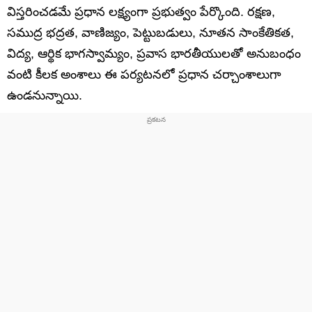
విస్తరించడమే ప్రధాన లక్ష్యంగా ప్రభుత్వం పేర్కొంది. రక్షణ,
సముద్ర భద్రత, వాణిజ్యం, పెట్టుబడులు, నూతన సాంకేతికత,
విద్య, ఆర్థిక భాగస్వామ్యం, ప్రవాస భారతీయులతో అనుబంధం
వంటి కీలక అంశాలు ఈ పర్యటనలో ప్రధాన చర్చాంశాలుగా
ఉండనున్నాయి.