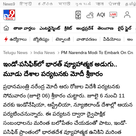
News9
हिन्दी 
ಕನ್ನಡ
मराठी
ગુજરાતી
বাংলা
ਪੰਜਾਬੀ
தமிழ
AQI
తాజా వార్తలు
ఎంటర్టైన్మెంట్
క్రికెట్
ఆంధ్రప్రదేశ్
తెలంగాణ
లైఫ్ స్టైల్
ఉద్యోగాలు
జ్యోతిష్యం
టెక్నాలజీ
వాతావరణం
వీడియోలు
అంతర
Telugu News
India News
PM Narendra Modi To Embark On Crucia
ఇండో-పసిఫిక్‌లో భారత్ వ్యూహాత్మక అడుగు..
మూడు దేశాల పర్యటనకు మోదీ శ్రీకారం
ప్రధానమంత్రి నరేంద్ర మోదీ ఆరు రోజుల విదేశీ పర్యటనకు
సోమవారం (జూలై 06) శ్రీకారం చుట్టారు. జూలై 6 నుంచి 11
వరకు ఇండోనేషియా, ఆస్ట్రేలియా, న్యూజిలాండ్ దేశాల్లో ఆయన
పర్యటించనున్నారు. ఈ పర్యటన ద్వారా ద్వైపాక్షిక
సంబంధాలను మరింత బలోపేతం చేయడంతో పాటు, ఇండో-
పసిఫిక్ ప్రాంతంలో భారతదేశ వ్యూహాత్మక ఉనికిని మరింత