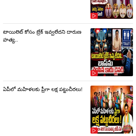
టాయిలెట్‌ కోసం బ్రేక్‌ ఇవ్వలేదని దారుణ
హత్య..
ఏపీలో మహిళలకు ఫ్రీగా లక్ష పట్టుచీరలు!