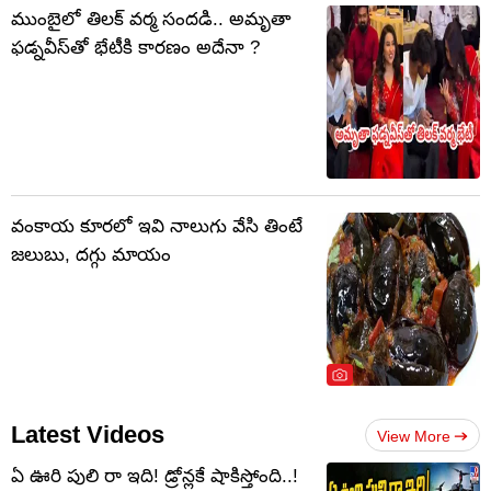
ముంబైలో తిలక్ వర్మ సందడి.. అమృతా
ఫడ్నవీస్‌తో భేటీకి కారణం అదేనా ?
వంకాయ కూరలో ఇవి నాలుగు వేసి తింటే
జలుబు, దగ్గు మాయం
Latest Videos
View More
ఏ ఊరి పులి రా ఇది! డ్రోన్లకే షాకిస్తోంది..!