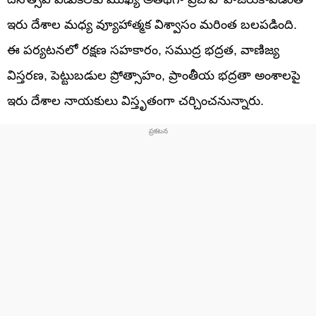
ఇరు దేశాల మధ్య వ్యూహాత్మక విశ్వాసం మరింత బలపడింది.
ఈ పర్యటనలో రక్షణ సహకారం, సముద్ర భద్రత, వాణిజ్య
విస్తరణ, పెట్టుబడుల ప్రోత్సాహం, ప్రాంతీయ భద్రతా అంశాలపై
ఇరు దేశాల నాయకులు విస్తృతంగా చర్చించనున్నారు.