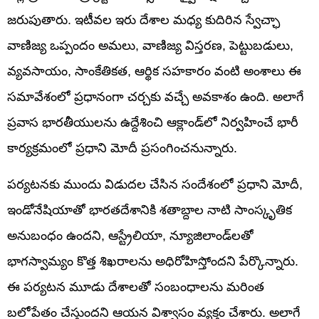
జరుపుతారు. ఇటీవల ఇరు దేశాల మధ్య కుదిరిన స్వేచ్ఛా
వాణిజ్య ఒప్పందం అమలు, వాణిజ్య విస్తరణ, పెట్టుబడులు,
వ్యవసాయం, సాంకేతికత, ఆర్థిక సహకారం వంటి అంశాలు ఈ
సమావేశంలో ప్రధానంగా చర్చకు వచ్చే అవకాశం ఉంది. అలాగే
ప్రవాస భారతీయులను ఉద్దేశించి ఆక్లాండ్‌లో నిర్వహించే భారీ
కార్యక్రమంలో ప్రధాని మోదీ ప్రసంగించనున్నారు.
పర్యటనకు ముందు విడుదల చేసిన సందేశంలో ప్రధాని మోదీ,
ఇండోనేషియాతో భారతదేశానికి శతాబ్దాల నాటి సాంస్కృతిక
అనుబంధం ఉందని, ఆస్ట్రేలియా, న్యూజిలాండ్‌లతో
భాగస్వామ్యం కొత్త శిఖరాలను అధిరోహిస్తోందని పేర్కొన్నారు.
ఈ పర్యటన మూడు దేశాలతో సంబంధాలను మరింత
బలోపేతం చేస్తుందని ఆయన విశ్వాసం వ్యక్తం చేశారు. అలాగే