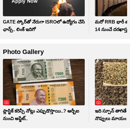
GATE స్కోర్‌తో నేరుగా ISROలో ఉద్యోగం చేసే
మరో RRB భారీ ఉద్యో
ఛాన్స్.. లింక్ ఇదిగో
14 నుంచే దరఖాస్తు
Photo Gallery
ప్లాస్టిక్ కరెన్సీ నోట్లు ఎప్పుడొస్తాయి..? ఆర్బీఐ
ఇది స్పూన్ తాగితే 
నుంచి అప్డేట్..
నొప్పులు మాయం