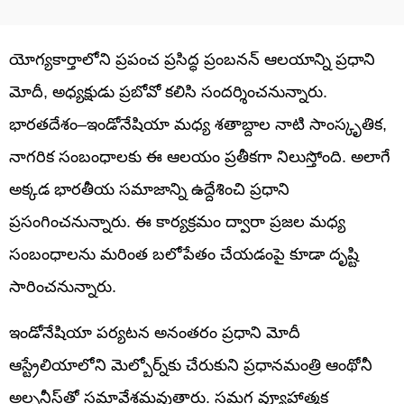
యోగ్యకార్తాలోని ప్రపంచ ప్రసిద్ధ ప్రంబనన్ ఆలయాన్ని ప్రధాని
మోదీ, అధ్యక్షుడు ప్రబోవో కలిసి సందర్శించనున్నారు.
భారతదేశం–ఇండోనేషియా మధ్య శతాబ్దాల నాటి సాంస్కృతిక,
నాగరిక సంబంధాలకు ఈ ఆలయం ప్రతీకగా నిలుస్తోంది. అలాగే
అక్కడ భారతీయ సమాజాన్ని ఉద్దేశించి ప్రధాని
ప్రసంగించనున్నారు. ఈ కార్యక్రమం ద్వారా ప్రజల మధ్య
సంబంధాలను మరింత బలోపేతం చేయడంపై కూడా దృష్టి
సారించనున్నారు.
ఇండోనేషియా పర్యటన అనంతరం ప్రధాని మోదీ
ఆస్ట్రేలియాలోని మెల్బోర్న్‌కు చేరుకుని ప్రధానమంత్రి ఆంథోనీ
అల్బనీస్‌తో సమావేశమవుతారు. సమగ్ర వ్యూహాత్మక