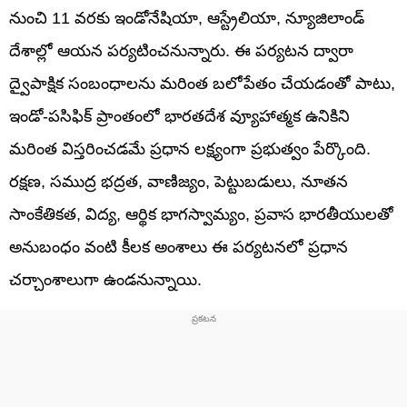
నుంచి 11 వరకు ఇండోనేషియా, ఆస్ట్రేలియా, న్యూజిలాండ్
దేశాల్లో ఆయన పర్యటించనున్నారు. ఈ పర్యటన ద్వారా
ద్వైపాక్షిక సంబంధాలను మరింత బలోపేతం చేయడంతో పాటు,
ఇండో-పసిఫిక్ ప్రాంతంలో భారతదేశ వ్యూహాత్మక ఉనికిని
మరింత విస్తరించడమే ప్రధాన లక్ష్యంగా ప్రభుత్వం పేర్కొంది.
రక్షణ, సముద్ర భద్రత, వాణిజ్యం, పెట్టుబడులు, నూతన
సాంకేతికత, విద్య, ఆర్థిక భాగస్వామ్యం, ప్రవాస భారతీయులతో
అనుబంధం వంటి కీలక అంశాలు ఈ పర్యటనలో ప్రధాన
చర్చాంశాలుగా ఉండనున్నాయి.