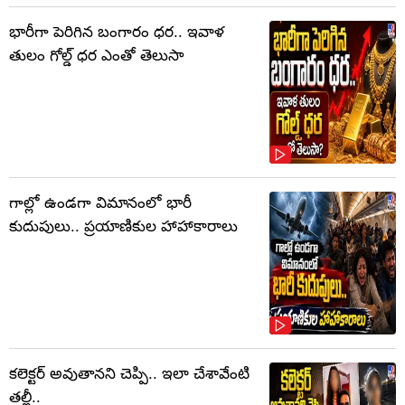
భారీగా పెరిగిన బంగారం ధర.. ఇవాళ
తులం గోల్డ్‌ ధర ఎంతో తెలుసా
గాల్లో ఉండగా విమానంలో భారీ
కుదుపులు.. ప్రయాణికుల హాహాకారాలు
కలెక్టర్‌ అవుతానని చెప్పి.. ఇలా చేశావేంటి
తల్లీ..