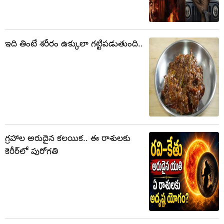
ఇది తింటే శరీరం ఉక్కులా గట్టిపడుతుంది..
గ్రహాల అరుదైన కలయిక.. ఈ రాశులకు
కెరీర్‌లో పురోగతి