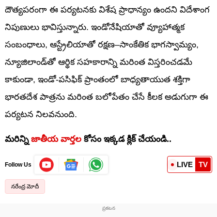
దౌత్యపరంగా ఈ పర్యటనకు విశేష ప్రాధాన్యం ఉందని విదేశాంగ
నిపుణులు భావిస్తున్నారు. ఇండోనేషియాతో వ్యూహాత్మక
సంబంధాలు, ఆస్ట్రేలియాతో రక్షణ–సాంకేతిక భాగస్వామ్యం,
న్యూజిలాండ్‌తో ఆర్థిక సహకారాన్ని మరింత విస్తరించడమే
కాకుండా, ఇండో-పసిఫిక్ ప్రాంతంలో బాధ్యతాయుత శక్తిగా
భారతదేశ పాత్రను మరింత బలోపేతం చేసే కీలక అడుగుగా ఈ
పర్యటన నిలవనుంది.
మరిన్ని
జాతీయ వార్తల
కోసం ఇక్కడ క్లిక్ చేయండి..
LIVE
TV
Follow Us
నరేంద్ర మోదీ