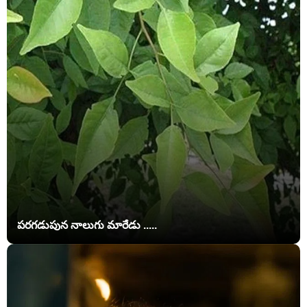
పరగడుపున నాలుగు మారేడు .....