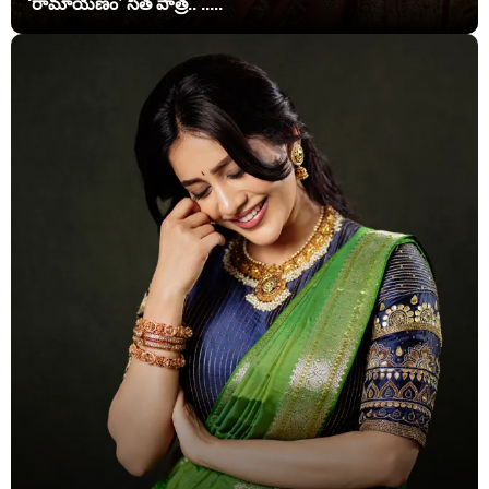
‘రామాయణం’ సీత పాత్ర.. .....