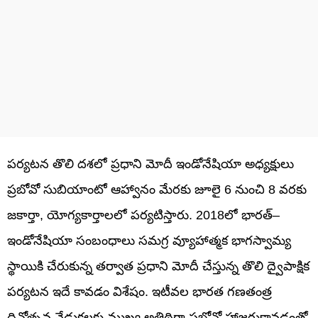
పర్యటన తొలి దశలో ప్రధాని మోదీ ఇండోనేషియా అధ్యక్షులు
ప్రబోవో సుబియాంటో ఆహ్వానం మేరకు జూలై 6 నుంచి 8 వరకు
జకార్తా, యోగ్యకార్తాలలో పర్యటిస్తారు. 2018లో భారత్–
ఇండోనేషియా సంబంధాలు సమగ్ర వ్యూహాత్మక భాగస్వామ్య
స్థాయికి చేరుకున్న తర్వాత ప్రధాని మోదీ చేస్తున్న తొలి ద్వైపాక్షిక
పర్యటన ఇదే కావడం విశేషం. ఇటీవల భారత గణతంత్ర
దినోత్సవ వేడుకలకు ముఖ్య అతిథిగా ప్రబోవో హాజరుకావడంతో