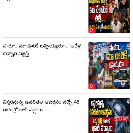
సారూ.. మా ఊరికి బస్సెయ్యరూ..! ఆరేళ్ల
చిన్నారి విజ్ఞప్తి
విస్తరిస్తున్న ఉపరితల ఆవర్తనం వచ్చే 48
గంటల్లో భారీ వర్షాలు