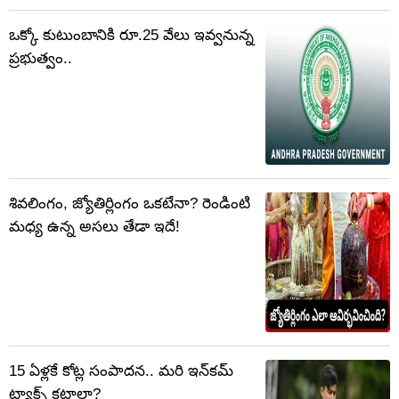
ఒక్కో కుటుంబానికి రూ.25 వేలు ఇవ్వనున్న
ప్రభుత్వం..
శివలింగం, జ్యోతిర్లింగం ఒకటేనా? రెండింటి
మధ్య ఉన్న అసలు తేడా ఇదే!
15 ఏళ్లకే కోట్ల సంపాదన.. మరి ఇన్‌కమ్
ట్యాక్స్ కట్టాలా?