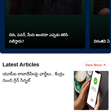
చిరు, పవన్, మీరు అందరూ ఎప్పడు కలిసి
నటిస్తారు?
చిరంజీవి ఏ 
Latest Articles
View More
యూపీఐ లావాదేవీలపై ఛార్జీలు.. కేంద్రం
నుంచి గ్రీన్ సిగ్నల్