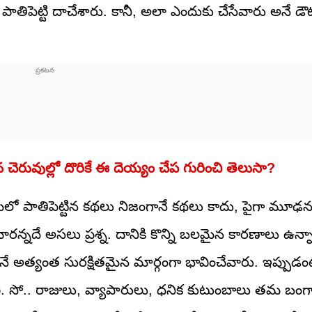
పెట్టి దాచేశారు. కానీ, అలా ఎందుకు చేసేవారు అనే డౌట
 చెరువుల్లో దొరికే ఈ దెయ్యం చేప గురించి తెలుసా?
ిలో పాతిపెట్టిన కథలు నిజంగానే కథలు కాదు, పైగా మూఢ
రన్నదే అసలు ప్రశ్న. దానికి కొన్ని బలమైన కారణాలు ఉన్
ునే అత్యంత సురక్షితమైన మార్గంగా భావించేవారు. ఇప్పుడ
కడవి. సో.. రాజులు, వ్యాపారులు, ధనిక కుటుంబాలు తమ బంగ