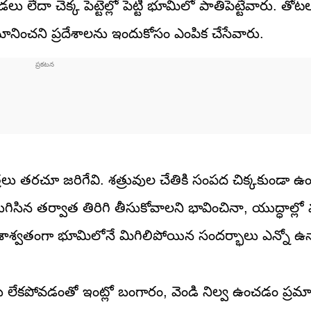
లేదా చెక్క పెట్టెల్లో పెట్టి భూమిలో పాతిపెట్టేవారు. తో
ించని ప్రదేశాలను ఇందుకోసం ఎంపిక చేసేవారు.
లు తరచూ జరిగేవి. శత్రువుల చేతికి సంపద చిక్కకుండా ఉ
ుగిసిన తర్వాత తిరిగి తీసుకోవాలని భావించినా, యుద్ధాల
లు శాశ్వతంగా భూమిలోనే మిగిలిపోయిన సందర్భాలు ఎన్నో ఉన
ాట్లు లేకపోవడంతో ఇంట్లో బంగారం, వెండి నిల్వ ఉంచడం ప్ర