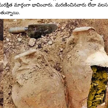
క్షిత మార్గంగా భావించారు. మరణించినవారు లేదా వలస 
ుతున్నాయి.