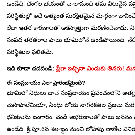
ఉండేది. దొంగల భయంతో చాలామంది తమ విలువైన వస్తువ
పరిస్థితుల్లో ఇదే అత్యంత సురక్షితమైన మార్గంగా భావించేవ
లేదా ఇతర కారణాలతో అకస్మాత్తుగా మరణించేవాడు. 
సంపద తరతరాల పాటు భూమిలోనే ఉండిపోయింది. నేటికీ 
పరిస్థితుల ఫలితమే.
ఇది కూడా చదవండి:
ఫ్రీగా ఇచ్చినా ఎందుకు తినరు! మన
ఈ సంప్రదాయం ఎలా ప్రారంభమైంది?
భూమిలో నిధులు దాచే సంప్రదాయం ప్రపంచంలోని అత్యంత
మెసొపొటేమియా, సింధు లోయ నాగరికతల ప్రజలు మరణా
ధనికులను బంగారం, వెండి ఆభరణాలతో పాటు ఖననం
ఉండేది. క్రీ.పూ.6వ శతాబ్దం నుంచి లోహపు నాణేల విని