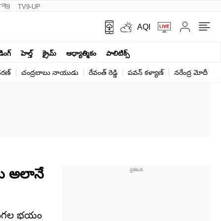
नी9
TV9-UP
AQI
ండింగ్
హెల్త్‌
క్రైమ్
ఆధ్యాత్మికం
పాలిటిక్స్‌
ర‌ణ్‌
చంద్రబాబు నాయుడు
రేవంత్ రెడ్డి
పవన్ కళ్యాణ్
నరేంద్ర మోదీ
క
లు అలానే
 దొంగల భయం