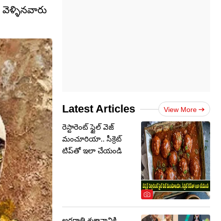
వెళ్ళినవారు
Latest Articles
View More
రెస్టారెంట్ స్టైల్ వెజ్
మంచూరియా.. సీక్రెట్
టిప్‌తో ఇలా చేయండి
అర్ధరాత్రి శ్మశానానికి