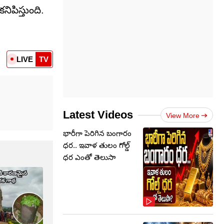
ిపిస్తుంది.
LIVE
TV
Latest Videos
View More
భారీగా పెరిగిన బంగారం
ధర.. ఇవాళ తులం గోల్డ్‌
ధర ఎంతో తెలుసా