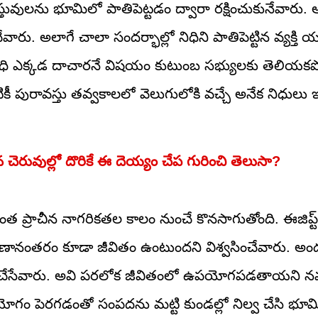
ులను భూమిలో పాతిపెట్టడం ద్వారా రక్షించుకునేవారు. అ
ారు. అలాగే చాలా సందర్భాల్లో నిధిని పాతిపెట్టిన వ్యక్తి యు
నిధి ఎక్కడ దాచారనే విషయం కుటుంబ సభ్యులకు తెలియ
పురావస్తు తవ్వకాలలో వెలుగులోకి వచ్చే అనేక నిధులు 
 చెరువుల్లో దొరికే ఈ దెయ్యం చేప గురించి తెలుసా?
 ప్రాచీన నాగరికతల కాలం నుంచే కొనసాగుతోంది. ఈజిప్ట్
నంతరం కూడా జీవితం ఉంటుందని విశ్వసించేవారు. అందు
 చేసేవారు. అవి పరలోక జీవితంలో ఉపయోగపడతాయని న
యోగం పెరగడంతో సంపదను మట్టి కుండల్లో నిల్వ చేసి భూమిల