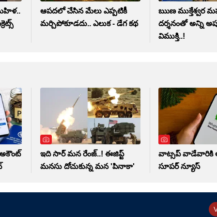
 మహిళ..
ఆపదలో చేసిన మేలు ఎప్పటికీ
ఋణ ముక్తేశ్వర 
ెట్స్
మర్చిపోకూడదు.. ఎలుక - డేగ కథ
దర్శనంతో అన్ని అప
విముక్తి..!
 అకౌంట్
ఇది సార్ మన రేంజ్..! ఈజిప్ట్
వాట్సప్‌ వాడేవారిక
్
మనసు దోచుకున్న మన 'పినాకా'
సూపర్ న్యూస్