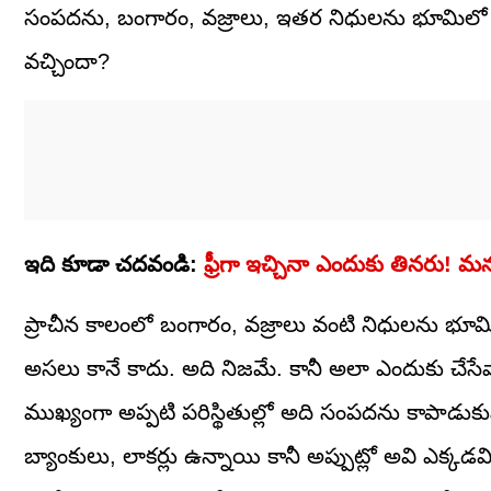
సంపదను, బంగారం, వజ్రాలు, ఇతర నిధులను భూమిలో పాతి
వచ్చిందా?
ఇది కూడా చదవండి:
ఫ్రీగా ఇచ్చినా ఎందుకు తినరు! మన
ప్రాచీన కాలంలో బంగారం, వజ్రాలు వంటి నిధులను భూమ
అసలు కానే కాదు. అది నిజమే. కానీ అలా ఎందుకు చేసేవా
ముఖ్యంగా అప్పటి పరిస్థితుల్లో అది సంపదను కాపాడుక
బ్యాంకులు, లాకర్లు ఉన్నాయి కానీ అప్పుట్లో అవి ఎక్