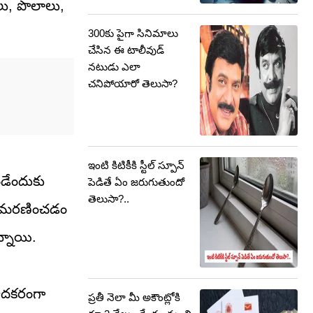
టలు, పొలాలు,
300కు పైగా సినిమాలు
చేసిన ఈ టాలీవుడ్
నటుడు ఎలా
చనిపోయారో తెలుసా?
ఇంటి కిటికీకి స్టీల్ స్పూన్
ండేందుకు
పెడితే ఏం జరుగుతుందో
తెలుసా?..
్లో మరణించడం
్నాయి.
మాదకరంగా
ప్రతీ నెలా మీ అకౌంట్లోకి