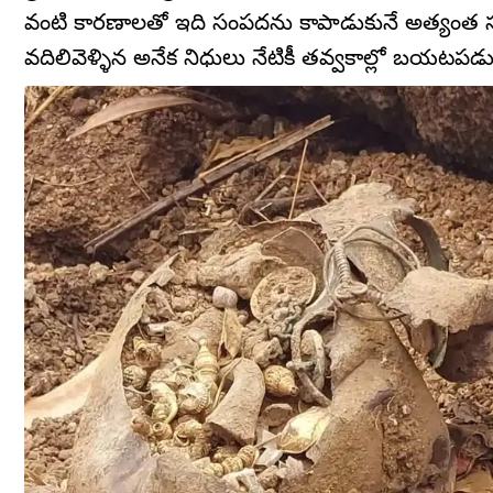
వంటి కారణాలతో ఇది సంపదను కాపాడుకునే అత్యంత సుర
వదిలివెళ్ళిన అనేక నిధులు నేటికీ తవ్వకాల్లో బయటపడ