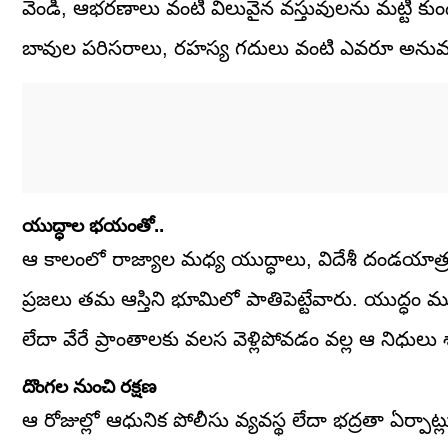
వెండి, ఆభరణాలు వంటి విలువైన వస్తువులను మట్టి కుండలు 
బావుల పరిసరాలు, రహస్య గదులు వంటి ఎవరూ అనుమాన
యుద్ధాల భయంతో..
ఆ కాలంలో రాజ్యాల మధ్య యుద్ధాలు, విదేశీ దండయాత్ర
ప్రజలు తమ ఆస్తిని భూమిలో పాతిపెట్టేవారు. యుద్ధం మ
లేదా వేరే ప్రాంతాలకు వలస వెళ్లిపోవడం వల్ల ఆ నిధు
దొంగల నుంచి రక్షణ
ఆ రోజుల్లో ఆధునిక పోలీసు వ్యవస్థ లేదా భద్రతా ఏర్ప