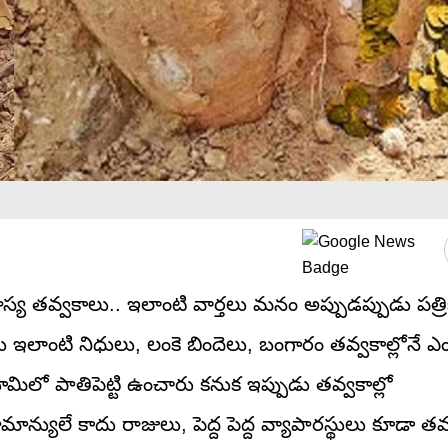
స్య తవ్వకాలు.. ఇలాంటి వార్తలు మనం అప్పుడప్పుడు పత్రిక
 ఇలాంటి నిధులు, లంకె బిందెలు, బంగారం తవ్వకాల్లోనే ఎ
ిలో పాతిపెట్టి ఉంచారు కనుక ఇప్పుడు తవ్వకాల్లో
ే కాదు రాజులు, పెద్ద పెద్ద వ్యాపారస్థులు కూడా తమ