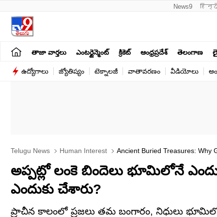
News9
हिन्द
తాజా వార్తలు
ఎంటర్టైన్మెంట్
క్రికెట్
ఆంధ్రప్రదేశ్
తెలంగాణ
లై
ఉద్యోగాలు
జ్యోతిష్యం
టెక్నాలజీ
వాతావరణం
వీడియోలు
అం
Telugu News
Human Interest
Ancient Buried Treasures: Why
అప్పట్లో లంకె బిందెలు భూమిలోనే ఎంద
ఎందుకు చేశారు?
ప్రాచీన కాలంలో ప్రజలు తమ బంగారం, నిధులు భూమిలో