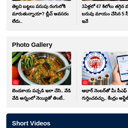
తెల్లని బట్టలు పసుపు రంగులోకి
3ఏళ్లలో 47 కిలోలు తగ్గిన
మారుతున్నాయా? బ్లీచ్ అవసరం
బరువు మాయం చేసిన 5 సీక్ర
లేదు..
ఇవే
Photo Gallery
బెండకాయ పచ్చడి ఇలా చేసి.. వేడి
ఆధార్ నెంబర్‌తో మీ పీఎఫ్
వేడి అన్నంలో నెయ్యితో తింటే..
గుర్తించవచ్చు.. కేంద్రం అప్డేట
Short Videos