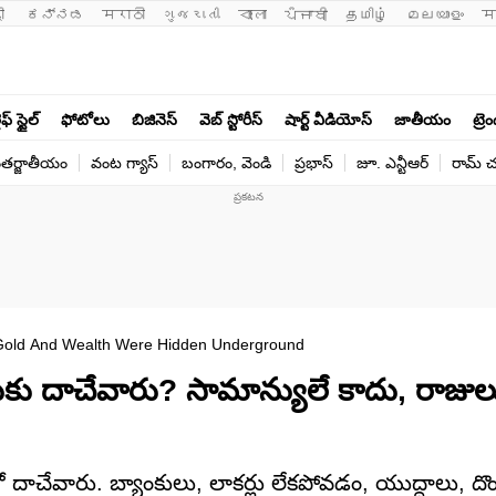
ी 
ಕನ್ನಡ
मराठी
ગુજરાતી
বাংলা
ਪੰਜਾਬੀ
தமிழ்
മലയാളം
म
ఫ్ స్టైల్
ఫోటోలు
బిజినెస్
వెబ్ స్టోరీస్
షార్ట్ వీడియోస్
జాతీయం
ట్రె
తర్జాతీయం
వంట గ్యాస్
బంగారం, వెండి
ప్రభాస్
జూ. ఎన్టీఆర్
రామ్ చ‌
 Gold And Wealth Were Hidden Underground
ుకు దాచేవారు? సామాన్యులే కాదు, రాజు
 దాచేవారు. బ్యాంకులు, లాకర్లు లేకపోవడం, యుద్ధాలు,