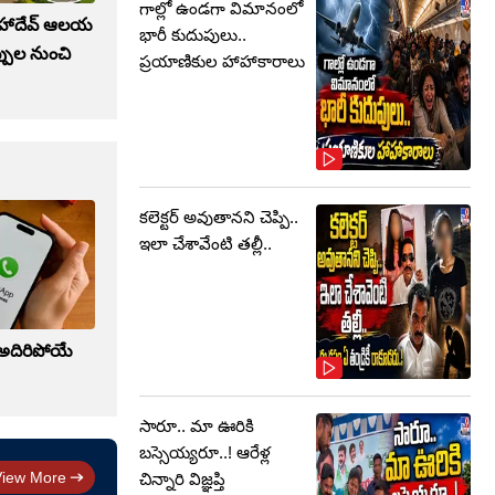
గాల్లో ఉండగా విమానంలో
మహాదేవ్ ఆలయ
భారీ కుదుపులు..
్పుల నుంచి
ప్రయాణికుల హాహాకారాలు
కలెక్టర్‌ అవుతానని చెప్పి..
ఇలా చేశావేంటి తల్లీ..
ి అదిరిపోయే
సారూ.. మా ఊరికి
బస్సెయ్యరూ..! ఆరేళ్ల
View More
చిన్నారి విజ్ఞప్తి