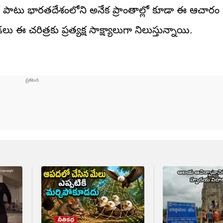
ాలతో పాటు భారతదేశంలోని అనేక ప్రాంతాల్లో కూడా ఈ ఆచారం కన
 ఈ చరిత్రకు ప్రత్యక్ష సాక్ష్యాలుగా నిలుస్తున్నాయి.