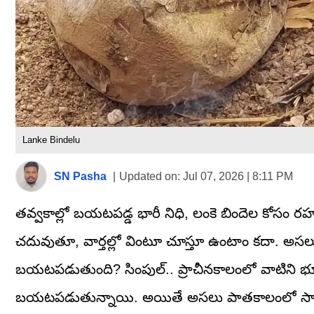
Lanke Bindelu
SN Pasha
|
Updated on:
Jul 07, 2026 | 8:11 PM
తవ్వకాల్లో బయటపడ్డ భారీ నిధి, లంకె బిందెల కోసం రహ
చదువుతూ, వార్తల్లో వింటూ చూస్తూ ఉంటాం కదా. అసలు
బయటపడుతుంది? సింపుల్.. ప్రాచీనకాలంలో వాటిని భూమ
బయటపడుతున్నాయి. అయితే అసలు పాతకాలంలో సామాన్యుల