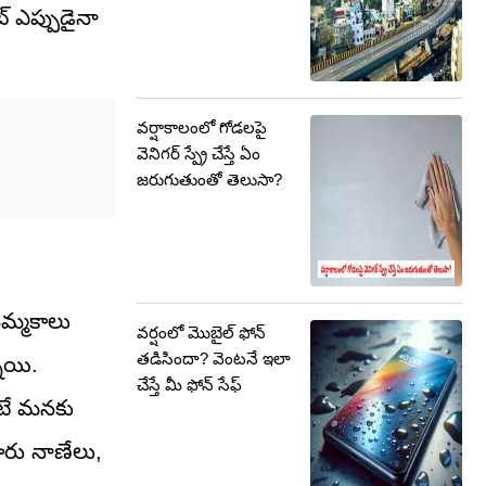
్ ఎప్పుడైనా
వర్షాకాలంలో గోడలపై
వెనిగర్ స్ప్రే చేస్తే ఏం
జరుగుతుంతో తెలుసా?
నమ్మకాలు
వర్షంలో మొబైల్ ఫోన్
తడిసిందా? వెంటనే ఇలా
నాయి.
చేస్తే మీ ఫోన్‌ సేఫ్
ంటే మనకు
ారు నాణేలు,