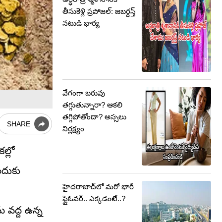
తీసుకెళ్లి ప్రపోజల్: జబర్దస్త్
నటుడి భార్య
వేగంగా బరువు
తగ్గుతున్నారా? ఆకలి
తగ్గిపోతోందా? అస్సలు
SHARE
నిర్లక్ష్యం
ల్లో
ందుకు
హైదరాబాద్‌లో మరో భారీ
ఫ్లైఓవర్.. ఎక్కడంటే..?
 వద్ద ఉన్న