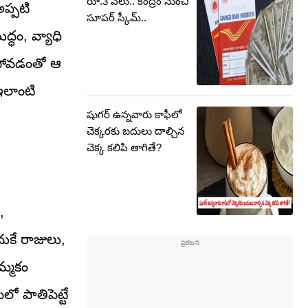
రూ.3 వేలు.. కేంద్రం నుంచి
ప్పటి
సూపర్ స్కీమ్..
ద్ధం, వ్యాధి
కపోవడంతో ఆ
ఇలాంటి
షుగర్ ఉన్నవారు కాఫీలో
చెక్కరకు బదులు దాల్చిన
చెక్క కలిపి తాగితే?
,
కే రాజులు,
మ్మకం
ో పాతిపెట్టే