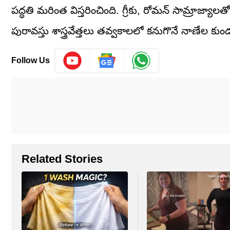
పద్ధతి మరింత విస్తరించింది. గ్రీకు, రోమన్ సామ్రాజ్య
పురావస్తు శాస్త్రవేత్తలు తవ్వకాలలో కనుగొనే నాణేల కుండలు
Follow Us
Related Stories