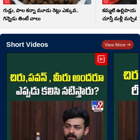
గుడ్లు, పాల కన్నా మూడు రెట్లు ఎక్కువ..
కమ్మటి ఉల్లిపాయ పచ
గిన్నెడు తింటే చాలు
చూస్తే మళ్లీ మర్చిపో
Short Videos
View More