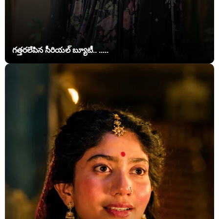
గత్తరలేపిన సీరియల్ బ్యూటీ.. .....