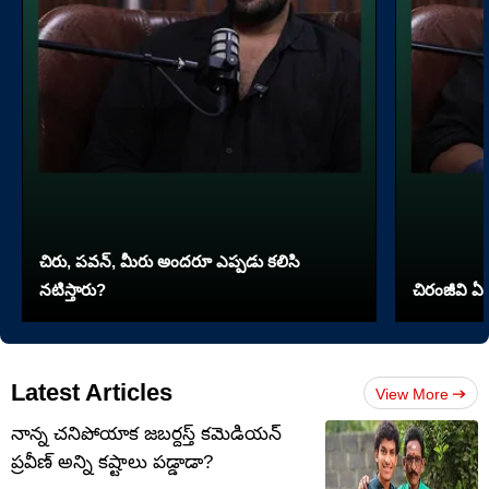
చిరు, పవన్, మీరు అందరూ ఎప్పడు కలిసి
నటిస్తారు?
చిరంజీవి ఏ 
Latest Articles
View More
నాన్న చనిపోయాక జబర్దస్త్ కమెడియన్
ప్రవీణ్ అన్ని కష్టాలు పడ్డాడా?