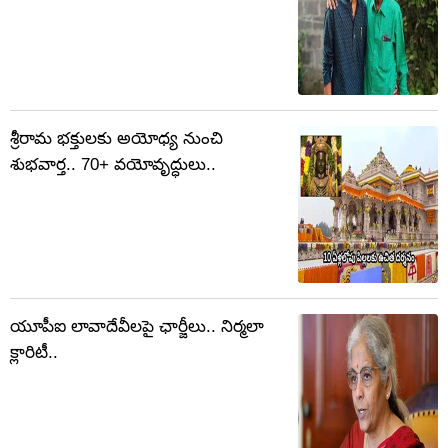
శ్రీరామ భక్తులకు అయోధ్య నుంచి
శుభవార్త.. 70+ వయోవృద్ధులు..
యూపీఐ లావాదేవీలపై ఛార్జీలు.. నిర్మలా
క్లారిటీ..