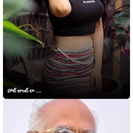
హాట్ బాంబ్ లా .....