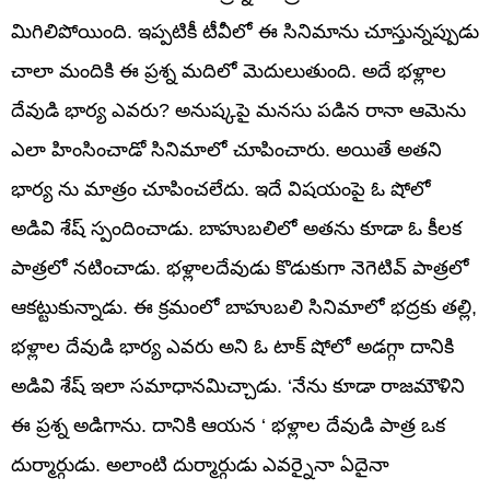
మిగిలిపోయింది. ఇప్పటికీ టీవీలో ఈ సినిమాను చూస్తున్నప్పుడు
చాలా మందికి ఈ ప్రశ్న మదిలో మెదులుతుంది. అదే భళ్లాల
దేవుడి భార్య ఎవరు? అనుష్కపై మనసు పడిన రానా ఆమెను
ఎలా హింసించాడో సినిమాలో చూపించారు. అయితే అతని
భార్య ను మాత్రం చూపించలేదు. ఇదే విషయంపై ఓ షోలో
అడివి శేష్ స్పందించాడు. బాహుబలిలో అతను కూడా ఓ కీలక
పాత్రలో నటించాడు. భళ్లాలదేవుడు కొడుకుగా నెగెటివ్ పాత్రలో
ఆకట్టుకున్నాడు. ఈ క్రమంలో బాహుబలి సినిమాలో భద్రకు తల్లి,
భళ్లాల దేవుడి భార్య ఎవరు అని ఓ టాక్ షోలో అడగ్గా దానికి
అడివి శేష్ ఇలా సమాధానమిచ్చాడు. ‘నేను కూడా రాజమౌళిని
ఈ ప్రశ్న అడిగాను. దానికి ఆయన ‘ భళ్లాల దేవుడి పాత్ర ఒక
దుర్మార్గుడు. అలాంటి దుర్మార్గుడు ఎవర్నైనా ఏదైనా