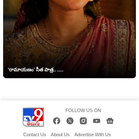
‘రామాయణం’ సీత పాత్ర.. .....
FOLLOW US ON
Contact Us
About Us
Advertise With Us