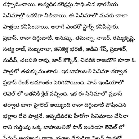
రఫ్పాడించాయి. అత్యధిక కలెక్షన్లు సాధించిన భారతీయ
సినిమాల్లో ఒకటిగా నిలిచాయి. ఈ సినిమాలో మనకు చాలా
పాత్రలు కనిపించాయి. అలాగే ఎందరో స్టార్స్ కనిపిస్తారు.
ప్రభాస్, రానా దగ్గుబాటి, అనుష్క, తమన్నా, నాజర్, రమ్యకృష్ణ,
సత్య రాజ్, సుబ్బరాజు, తనికెళ్ల భరణి, అడివి శేష్, ప్రభాకర్,
సుదీప్, చలపతి రావు, జాన్ కొక్కెన్, చివరికి రాజమౌళి కూడా ఓ
పాత్రలో తళుక్కుమంటారు. ఇక బాహుబలి సినిమా తర్వాత
ప్రభాస్ రేంజ్ అమాంతం పెరిగిపోయింది. పాన్ ఇండియాలో
లెవెల్ లో అతనికి క్రేజ్ వచ్చింది. ఇక ఈ సినిమాలో ప్రభాస్
తర్వాత బాగా హైలెట్ అయ్యింది రానా దగ్గుబాటి పోషించిన
భళ్లాల దేవ పాత్రనే. అప్పటివరకు హీరోగా సినిమాలు చేసినా
రాని గుర్తింపు ఒక్క బాహుబలితో పాన్ ఇండియా లెవెల్ లో
ఫేమస్ అయ్యాడు రానా. భళ్లాల దేవుడిగా విలన్ పాత్రలో