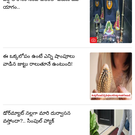
యాగం..
ఈ ఒక్కలోపం ఉంటే ఎన్ని షాంపూలు
వాడిన జుట్టు రాలుతూనే ఉంటుంది!
డోర్‌మ్యాట్ నల్లగా మారి దుర్వాసన
వస్తోందా?.. సింపుల్ హ్యాక్