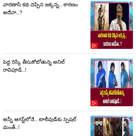
వారణాసి కథ చెప్పిన జక్కన్న.. కారణం
అదేనా..?
పెద్ద రిస్కే తీసుకోబోతున్న అనిల్
రావిపూడి..!
అన్నీ ఆగస్ట్‌లోనే.. టాలీవుడ్‌కు స్పెషల్
మంత్..!