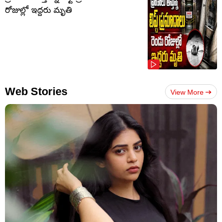
రోజుల్లో ఇద్దరు మృతి
Web Stories
View More