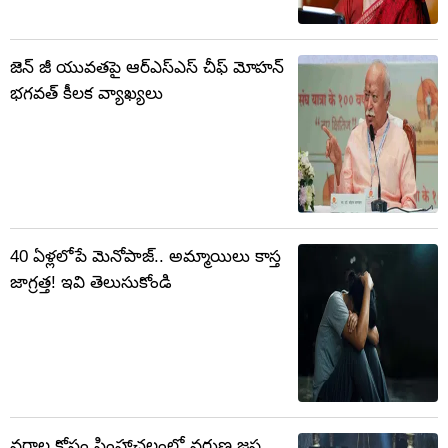
జెన్ జీ యువతపై ఆర్‌ఎస్‌ఎస్ చీఫ్ మోహన్
భగవత్ కీలక వ్యాఖ్యలు
40 ఏళ్లలోపే మెనోపాజ్.. అమ్మాయిలు కాస్త
జాగ్రత్త! ఇవి తెలుసుకోండి
వర్షాల కోసం సింహాచలంలో వరుణ జప