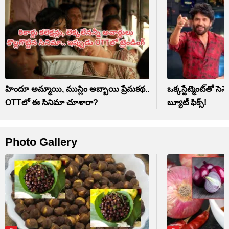
హిందూ అమ్మాయి, ముస్లిం అబ్బాయి ప్రేమకథ..
ఒక్కస్టేట్మెంట్‌తో సె
OTTలో ఈ సినిమా చూశారా?
బ్యూటీ ఫిక్స్‌!
Photo Gallery