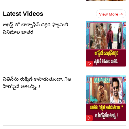
Latest Videos
View More
ఆగస్ట్ లో బాక్సాఫీస్ దగ్గర ఫ్యామిలీ
సినిమాల జాతర
నితిన్‌ను రుక్మిణి కాపాడుతుందా..?ఆ
హీరోపైనే ఆశలన్నీ..!