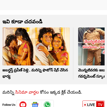
ఇవి కూడా చదవండి
జబర్దస్త్ ప్రవీణ్ పెళ్లి.. మరిన్ని ఫొటోస్ షేర్ చేసిన
మొన్నటివరకు జబర్దస
భార్య
గవర్నమెంట్ స్కూల్ 
మరిన్ని
సినిమా వార్తల
కోసం ఇక్కడ క్లిక్ చేయండి.
LIVE
TV
Follow Us