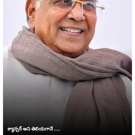
క్యాన్సర్ అని తెలియగానే .....