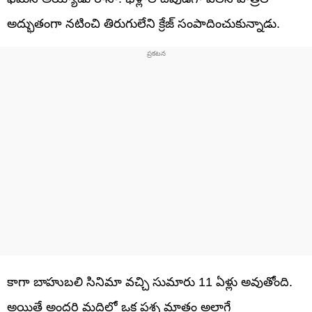
అద్భుతంగా నటించి తిరుగులేని క్రేజ్ సంపాదించుకున్నాడు.
కాగా బాహుబలి సినిమా వచ్చి సుమారు 11 ఏళ్లు అవుతోంది.
అయితే అందరి మదిలో ఒక ప్రశ్న మాత్రం అలాగే