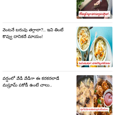
వెంటనే బరువు తగ్గాలా?.. ఇవి తింటే
కొవ్వు దానికదే మాయం!
వర్షంలో వేడి వేడిగా ఈ కరకరలాడే
మష్రూమ్ పకోడీ ఉంటే చాలు..