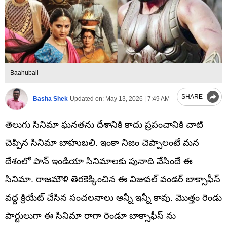
Baahubali
SHARE
Basha Shek
Updated on:
May 13, 2026 | 7:49 AM
తెలుగు సినిమా ఘనతను దేశానికి కాదు ప్రపంచానికి చాటి
చెప్పిన సినిమా బాహుబలి. ఇంకా నిజం చెప్పాలంటే మన
దేశంలో పాన్ ఇండియా సినిమాలకు పునాది వేసిందే ఈ
సినిమా. రాజమౌళి తెరకెక్కించిన ఈ విజువల్ వండర్ బాక్సాఫీస్
వద్ద క్రియేట్ చేసిన సంచలనాలు అన్నీ ఇన్నీ కావు. మొత్తం రెండు
పార్టులుగా ఈ సినిమా రాగా రెండూ బాక్సాఫీస్ ను