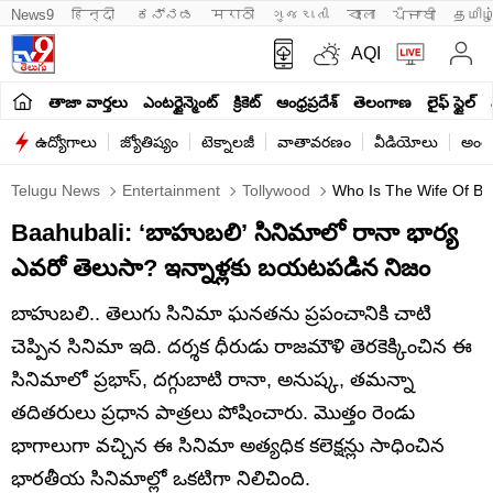
News9
हिन्दी 
ಕನ್ನಡ
मराठी
ગુજરાતી
বাংলা
ਪੰਜਾਬੀ
தமிழ
AQI
తాజా వార్తలు
ఎంటర్టైన్మెంట్
క్రికెట్
ఆంధ్రప్రదేశ్
తెలంగాణ
లైఫ్ స్టైల్
ఉద్యోగాలు
జ్యోతిష్యం
టెక్నాలజీ
వాతావరణం
వీడియోలు
అంతర
Telugu News
Entertainment
Tollywood
Who Is The Wife Of Bha
Baahubali: ‘బాహుబలి’ సినిమాలో రానా భార్య
ఎవరో తెలుసా? ఇన్నాళ్లకు బయటపడిన నిజం
బాహుబలి.. తెలుగు సినిమా ఘనతను ప్రపంచానికి చాటి
చెప్పిన సినిమా ఇది. దర్శక ధీరుడు రాజమౌళి తెరకెక్కించిన ఈ
సినిమాలో ప్రభాస్, దగ్గుబాటి రానా, అనుష్క, తమన్నా
తదితరులు ప్రధాన పాత్రలు పోషించారు. మొత్తం రెండు
భాగాలుగా వచ్చిన ఈ సినిమా అత్యధిక కలెక్షన్లు సాధించిన
భారతీయ సినిమాల్లో ఒకటిగా నిలిచింది.