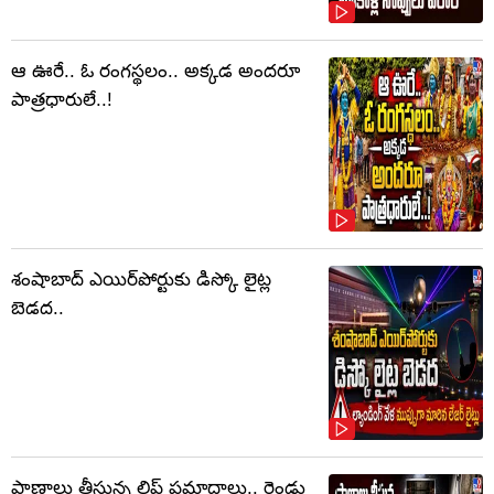
ఆ ఊరే.. ఓ రంగస్థలం.. అక్కడ అందరూ
పాత్రధారులే..!
శంషాబాద్ ఎయిర్‌పోర్టుకు డిస్కో లైట్ల
బెడద..
ప్రాణాలు తీస్తున్న లిఫ్ట్‌ ప్రమాదాలు.. రెండు