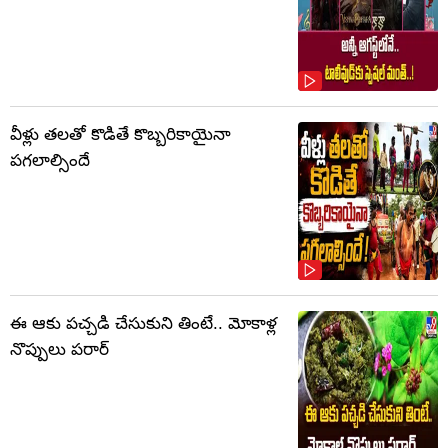
వీళ్లు తలతో కొడితే కొబ్బరికాయైనా
పగలాల్సిందే
ఈ ఆకు పచ్చడి చేసుకుని తింటే.. మోకాళ్ల
నొప్పులు పరార్‌