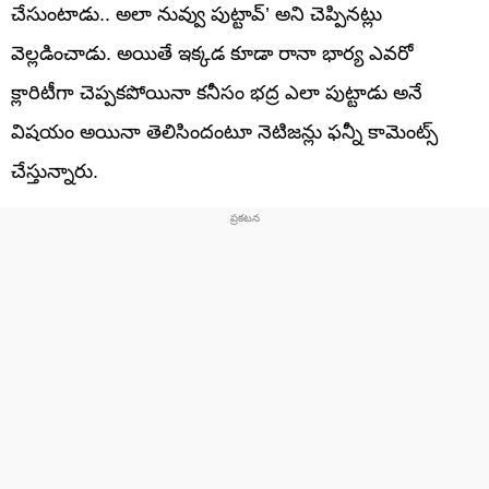
చేసుంటాడు.. అలా నువ్వు పుట్టావ్’ అని చెప్పినట్లు
వెల్లడించాడు. అయితే ఇక్కడ కూడా రానా భార్య ఎవరో
క్లారిటీగా చెప్పకపోయినా కనీసం భద్ర ఎలా పుట్టాడు అనే
విషయం అయినా తెలిసిందంటూ నెటిజన్లు ఫన్నీ కామెంట్స్
చేస్తున్నారు.