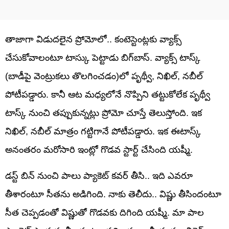
తాజాగా విడుదలైన ప్రోమోలో.. కంటెస్టెంట్లకు వ్యాక్స్
చేసుకోవాలంటూ టాస్కు పెట్టాడు బిగ్‏బాస్. వ్యాక్స్ టాస్క్
(బాడీపై వెంట్రుకలు తొలగించడం)లో పృథ్వీ, నిఖిల్, నబీల్
పోటీపడ్డారు. కానీ ఆట మధ్యలోనే నొప్పిని తట్టుకోలేక పృథ్వీ
టాస్క్ నుంచి తప్పుకున్నట్లు ప్రోమో చూస్తే తెలుస్తోంది. ఇక
నిఖిల్, నబీల్ మాత్రం గట్టిగానే పోటీపడ్డారు. ఇక ఈటాస్క్
అనంతరం మరోసారి ఇంట్లో గొడవ స్టార్ట్ చేసింది యష్మీ.
డస్ట్ బిన్ నుంచి పాలు ప్యాకెట్ కవర్ తీసి.. ఇది ఎవరూ
తీశారంటూ సీతను అడిగింది. నాకు తెలీదు.. విష్ణు తీసిందంటూ
సీత చెప్పడంతో విష్ణుతో గొడవకు దిగింది యష్మీ. మా పాల