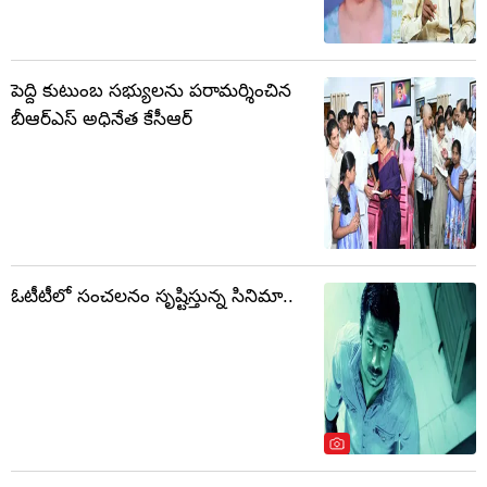
పెద్ది కుటుంబ సభ్యులను పరామర్శించిన
బీఆర్ఎస్ అధినేత కేసీఆర్
ఓటీటీలో సంచలనం సృష్టిస్తున్న సినిమా..