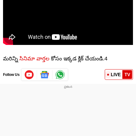
మరిన్ని
సినిమా వార్తల
కోసం ఇక్కడ క్లిక్ చేయండి.4
LIVE
TV
Follow Us