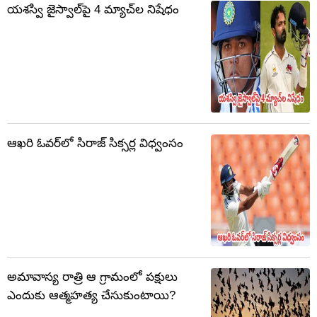
యశస్వి జైస్వాల్‌పై 4 మ్యాచ్‌ల నిషేధం
ఆఖరి ఓవర్‌లో సిరాజ్ సిక్సర్ల విధ్వంసం
అమావాస్య రాత్రి ఆ గ్రామంలో పక్షులు
ఎందుకు ఆత్మహత్య చేసుకుంటాయి?