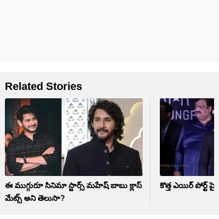
Related Stories
ఈ ముగ్గురూ సినిమా స్టార్స్ మహేష్ బాబు క్లాస్‌
కొత్త ఎయిర్ పోర్ట్ పై
మేట్స్ అని తెలుసా?