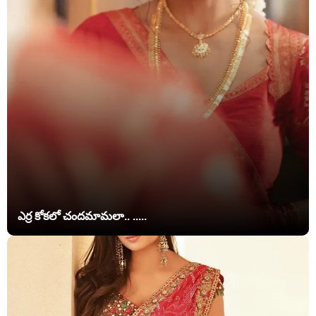
ఎర్ర కోకలో చందమామలా.. .....