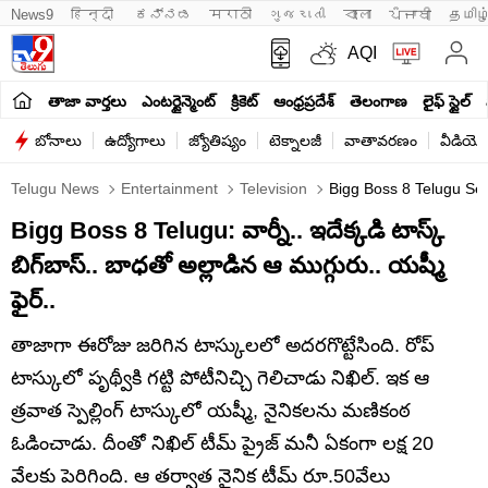
News9
हिन्दी 
ಕನ್ನಡ
मराठी
ગુજરાતી
বাংলা
ਪੰਜਾਬੀ
தமிழ
AQI
తాజా వార్తలు
ఎంటర్టైన్మెంట్
క్రికెట్
ఆంధ్రప్రదేశ్
తెలంగాణ
లైఫ్ స్టైల్
బోనాలు
ఉద్యోగాలు
జ్యోతిష్యం
టెక్నాలజీ
వాతావరణం
వీడియో
Telugu News
Entertainment
Television
Bigg Boss 8 Telugu Se
Bigg Boss 8 Telugu: వార్నీ.. ఇదేక్కడి టాస్క్
బిగ్‏బాస్.. బాధతో అల్లాడిన ఆ ముగ్గురు.. యష్మీ
ఫైర్..
తాజాగా ఈరోజు జరిగిన టాస్కులలో అదరగొట్టేసింది. రోప్
టాస్కులో పృథ్వీకి గట్టి పోటీనిచ్చి గెలిచాడు నిఖిల్. ఇక ఆ
త్రవాత స్పెల్లింగ్ టాస్కులో యష్మీ, నైనికలను మణికంఠ
ఓడించాడు. దీంతో నిఖిల్ టీమ్ ప్రైజ్ మనీ ఏకంగా లక్ష 20
వేలకు పెరిగింది. ఆ తర్వాత నైనిక టీమ్ రూ.50వేలు