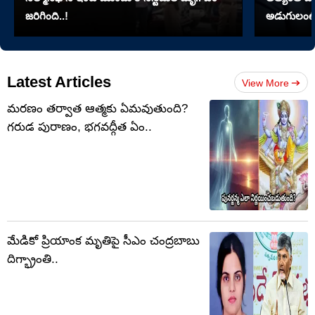
జరిగింది..!
అడుగులంటే
Latest Articles
View More
మరణం తర్వాత ఆత్మకు ఏమవుతుంది?
గరుడ పురాణం, భగవద్గీత ఏం..
మేడికో ప్రియాంక మృతిపై సీఎం చంద్రబాబు
దిగ్భ్రాంతి..