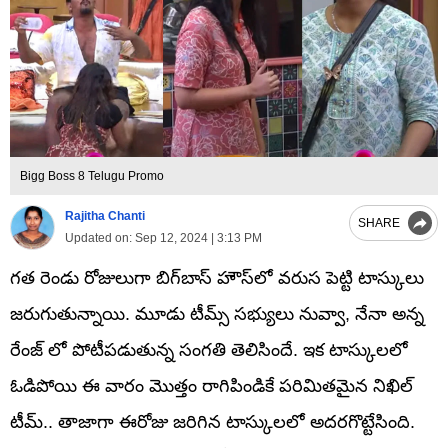
Bigg Boss 8 Telugu Promo
Rajitha Chanti
SHARE
Updated on:
Sep 12, 2024 | 3:13 PM
గత రెండు రోజులుగా బిగ్‏బాస్ హౌస్‏లో వరుస పెట్టి టాస్కులు
జరుగుతున్నాయి. మూడు టీమ్స్ సభ్యులు నువ్వా, నేనా అన్న
రేంజ్ లో పోటీపడుతున్న సంగతి తెలిసిందే. ఇక టాస్కులలో
ఓడిపోయి ఈ వారం మొత్తం రాగిపిండికే పరిమితమైన నిఖిల్
టీమ్.. తాజాగా ఈరోజు జరిగిన టాస్కులలో అదరగొట్టేసింది.