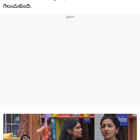
గెలుచుకుంది.