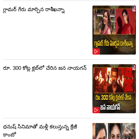
గ్లామర్ గేరు మార్చిన రాశీఖన్నా
రూ. 300 కోట్ల క్లబ్‌లో చేరిన జన నాయగన్
ధనుష్ సినిమాతో మళ్లీ కలుస్తున్న క్రేజీ
కాంబో