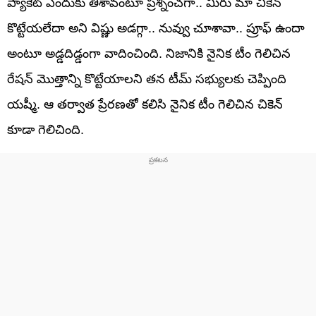
ప్యాకెట్ ఎందుకు తీశావంటూ ప్రశ్నించగా.. మీరు మా చికెన్
కొట్టేయలేదా అని విష్ణు అడగ్గా.. నువ్వు చూశావా.. ప్రూఫ్ ఉందా
అంటూ అడ్డదిడ్డంగా వాదించింది. నిజానికి నైనిక టీం గెలిచిన
రేషన్ మొత్తాన్ని కొట్టేయాలని తన టీమ్ సభ్యులకు చెప్పింది
యష్మీ. ఆ తర్వాత ప్రేరణతో కలిసి నైనిక టీం గెలిచిన చికెన్
కూడా గెలిచింది.