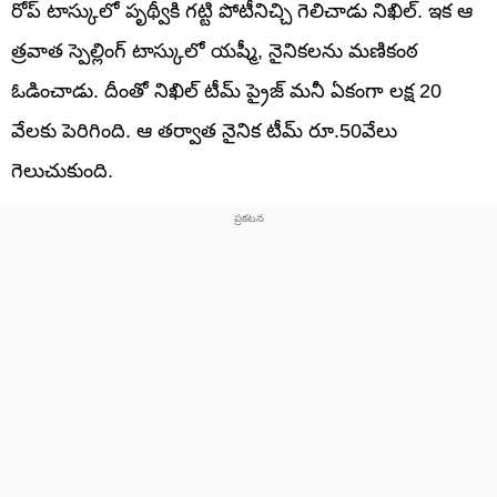
రోప్ టాస్కులో పృథ్వీకి గట్టి పోటీనిచ్చి గెలిచాడు నిఖిల్. ఇక ఆ
త్రవాత స్పెల్లింగ్ టాస్కులో యష్మీ, నైనికలను మణికంఠ
ఓడించాడు. దీంతో నిఖిల్ టీమ్ ప్రైజ్ మనీ ఏకంగా లక్ష 20
వేలకు పెరిగింది. ఆ తర్వాత నైనిక టీమ్ రూ.50వేలు
గెలుచుకుంది.