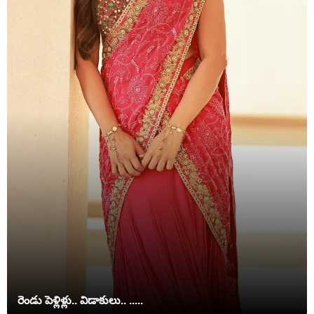
రెండు పెళ్లిళ్లు.. విడాకులు.. .....