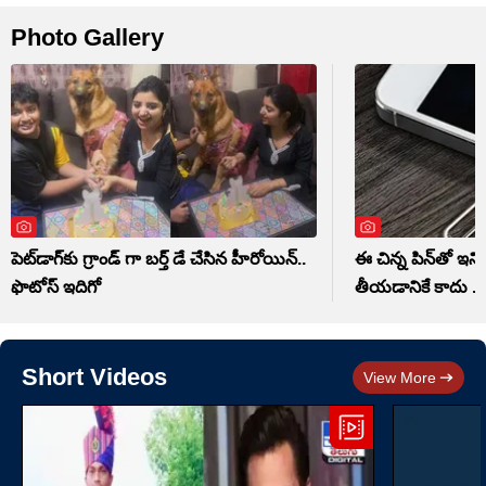
Photo Gallery
పెట్‌డాగ్‌కు గ్రాండ్ గా బర్త్ డే చేసిన హీరోయిన్..
ఈ చిన్న పిన్‌తో ఇన
ఫొటోస్ ఇదిగో
తీయడానికే కాదు ..
Short Videos
View More