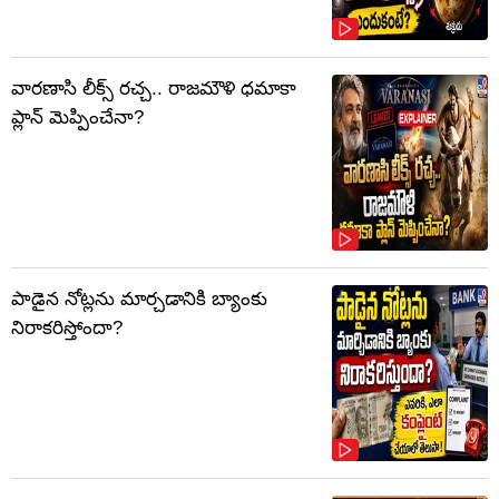
వారణాసి లీక్స్ రచ్చ.. రాజమౌళి ధమాకా
ప్లాన్ మెప్పించేనా?
పాడైన నోట్లను మార్చడానికి బ్యాంకు
నిరాకరిస్తోందా?