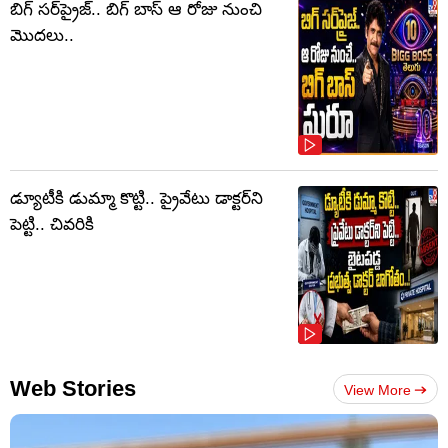
బిగ్ సర్‌ప్రైజ్‌.. బిగ్ బాస్‌ ఆ రోజు నుంచి
మొదలు..
డ్యూటీకి డుమ్మా కొట్టి.. ప్రైవేటు డాక్టర్‌ని
పెట్టి.. చివరికి
Web Stories
View More