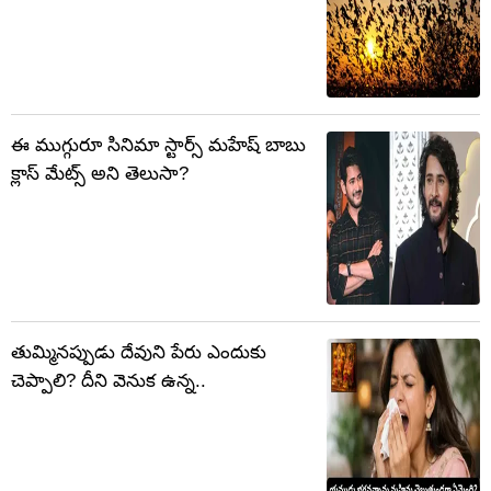
ఈ ముగ్గురూ సినిమా స్టార్స్ మహేష్ బాబు
క్లాస్‌ మేట్స్ అని తెలుసా?
తుమ్మినప్పుడు దేవుని పేరు ఎందుకు
చెప్పాలి? దీని వెనుక ఉన్న..