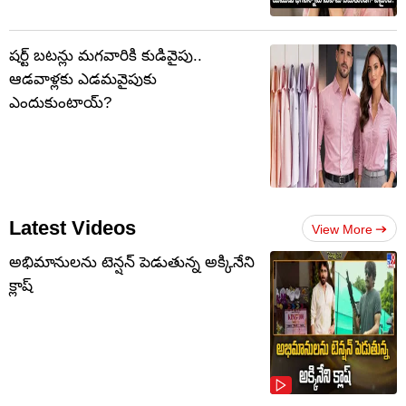
షర్ట్ బటన్లు మగవారికి కుడివైపు..
ఆడవాళ్లకు ఎడమవైపుకు
ఎందుకుంటాయ్?
Latest Videos
View More
అభిమానులను టెన్షన్‌ పెడుతున్న అక్కినేని
క్లాష్‌