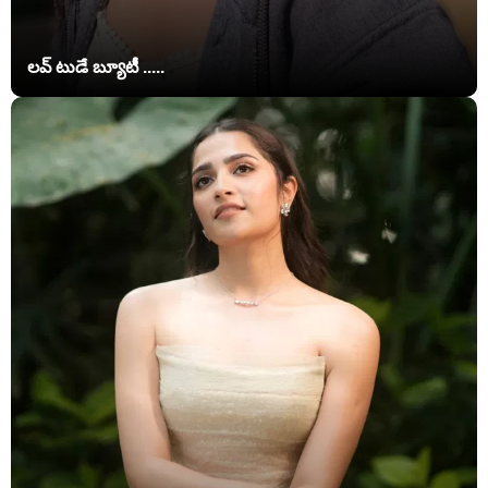
లవ్ టుడే బ్యూటీ .....