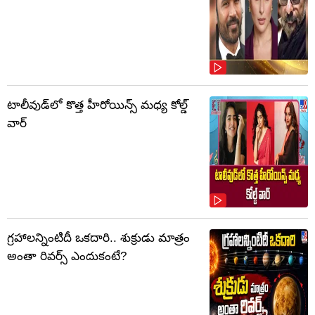
టాలీవుడ్‌లో కొత్త హీరోయిన్స్ మధ్య కోల్డ్
వార్
గ్రహాలన్నింటిదీ ఒకదారి.. శుక్రుడు మాత్రం
అంతా రివర్స్ ఎందుకంటే?