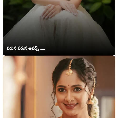
వరుస వరుస ఆఫర్స్ .....