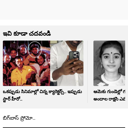
ఇవి కూడా చదవండి
ఒకప్పుడు సినిమాల్లో చిన్న క్యారెక్టర్స్.. ఇప్పుడు
ఆమెకు గుండెల్లో గు
స్టార్ హీరో..
అందాల రాక్షసి ఎవర
బిగ్‏బాస్ ప్రోమో..