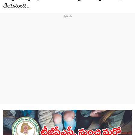
చేయనుంది..