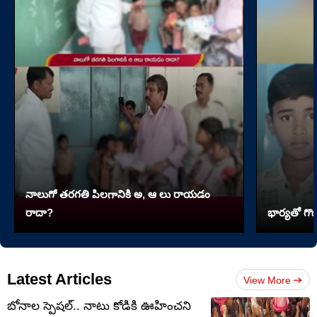
నాలుగో త‌ర‌గతి పిలగానికి అ, ఆ లు రాయ‌డం
రాదా?
భార్యతో గొడ
Latest Articles
View More
బోనాల స్పెషల్.. నాటు కోడికి ఊహించని