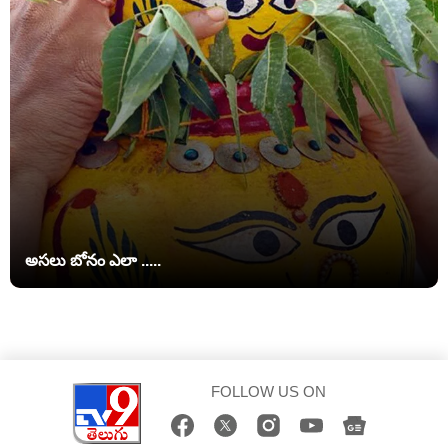
అసలు బోనం ఎలా .....
FOLLOW US ON