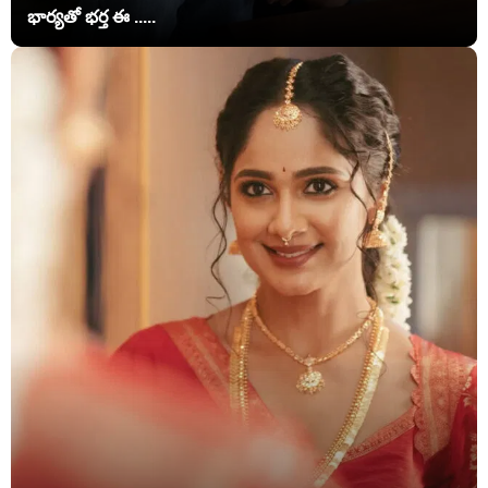
భార్యతో భర్త ఈ .....