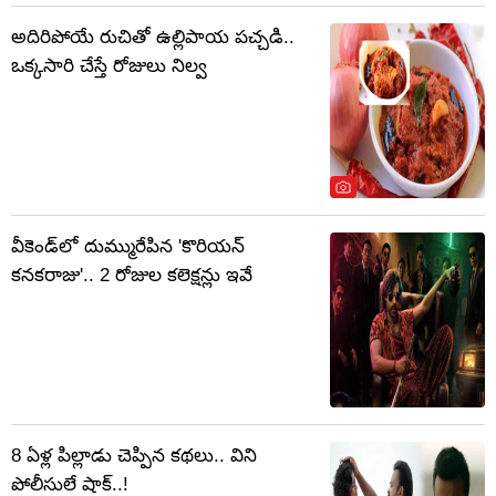
అదిరిపోయే రుచితో ఉల్లిపాయ పచ్చడి..
ఒక్కసారి చేస్తే రోజులు నిల్వ
వీకెండ్‌లో దుమ్మురేపిన 'కొరియన్
కనకరాజు'.. 2 రోజుల కలెక్షన్లు ఇవే
8 ఏళ్ల పిల్లాడు చెప్పిన కథలు.. విని
పోలీసులే షాక్..!