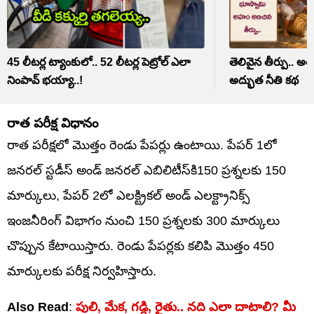
45 లీటర్ల ట్యాంకులో.. 52 లీటర్ల పెట్రోల్ ఎలా
తెలివైన తీర్పు.. అ
నింపావ్ భయ్యా..!
అద్భుత నీతి కథ
రాత పరీక్ష విధానం
రాత పరీక్షలో మొత్తం రెండు పేపర్లు ఉంటాయి. పేపర్ 1లో
జనరల్ స్టడీస్ అండ్ జనరల్ ఎబిలిటీస్‌కి150 ప్రశ్నలకు 150
మార్కులు, పేపర్ 2లో ఎలక్ట్రికల్ అండ్ ఎలక్ట్రానిక్స్
ఇంజనీరింగ్ విభాగం నుంచి 150 ప్రశ్నలకు 300 మార్కులు
చొప్పున కేటాయిస్తారు. రెండు పేపర్లకు కలిపి మొత్తం 450
మార్కులకు పరీక్ష నిర్వహిస్తారు.
Also Read
:
పులి, మేక, గడ్డి, రైతు.. నది ఎలా దాటాలి? మీ