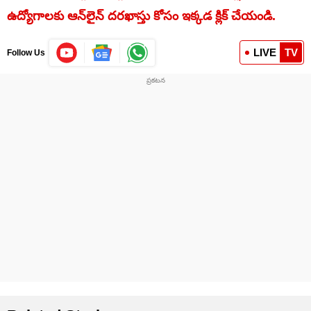
ఉద్యోగాలకు ఆన్‌లైన్‌ దరఖాస్తు కోసం ఇక్కడ క్లిక్‌ చేయండి.
LIVE
TV
Follow Us