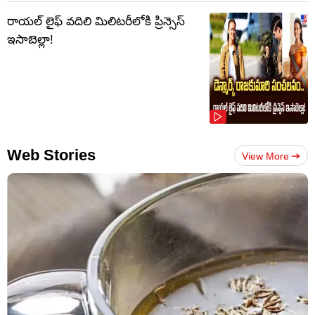
రాయల్ లైఫ్ వదిలి మిలిటరీలోకి ప్రిన్సెస్
ఇసాబెల్లా!
Web Stories
View More