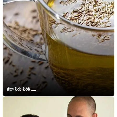
జీరా నీరు వీరికి .....