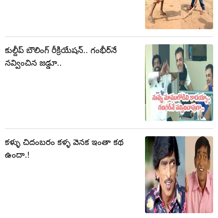
కుల్దీప్ బౌలింగ్ రీక్రియేషన్.. గంభీర్‌నే
నవ్వించిన జడ్డూ..
కళ్ళు చిదంబరం కళ్ళ వెనక ఇంతా కథ
ఉందా.!