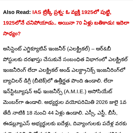
Also Read:
IAS ట్రిక్కీ ప్రశ్న: ఓ వ్యక్తి 1925లో పుట్టి,
1925లోనే చనిపోయాడు.. అయినా 70 ఏళ్లు బతికాడు! ఇదెలా
సాధ్యం?
అసిస్టెంట్ ఎగ్జిక్యూటివ్ ఇంజనీర్ (ఎలక్ట్రికల్) – ఆర్‌&బీ
పోస్టులకు దరఖాస్తు చేసుకునే సంబంధిత విభాగంలో ఎలక్ట్రికల్
ఇంజనీరింగ్ లేదా ఎలక్ట్రికల్ అండ్ ఎలక్ట్రానిక్స్ ఇంజనీరింగ్‌లో
బ్యాచిలర్ డిగ్రీ (బీటెక్‌)లో ఉత్తీర్ణత పొంది ఉండాలి. లేదా
ఇన్‌స్టిట్యూషన్ ఆఫ్ ఇంజనీర్స్ (A.M.I.E.) అసోసియేట్
మెంబర్‌గా ఉండాలి. అభ్యర్ధుల వయోపరిమితి 2026 జులై 1వ
తేదీ నాటికి 18 నుంచి 44 ఏళ్లు ఉండాలి. ఎస్సీ, ఎస్టీ, బీసీ,
ఈడబ్ల్యూఎస్‌ అభ్యర్థులకు ఐదేళ్లు, దివ్యాంగులకు పదేళ్ల వరకు