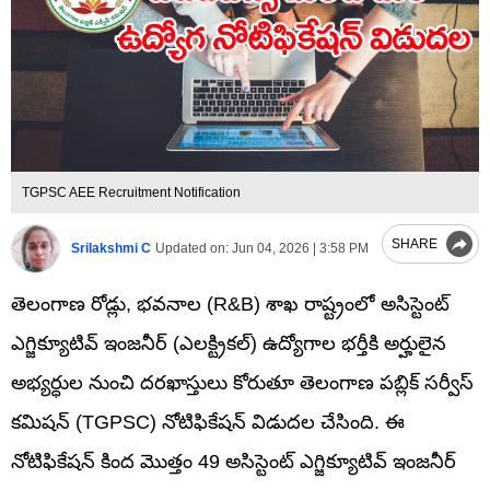
TGPSC AEE Recruitment Notification
SHARE
Srilakshmi C
Updated on:
Jun 04, 2026 | 3:58 PM
తెలంగాణ రోడ్లు, భవనాల (R&B) శాఖ రాష్ట్రంలో అసిస్టెంట్
ఎగ్జిక్యూటివ్ ఇంజనీర్ (ఎలక్ట్రికల్) ఉద్యోగాల భర్తీకి అర్హులైన
అభ్యర్ధుల నుంచి దరఖాస్తులు కోరుతూ తెలంగాణ పబ్లిక్ సర్వీస్
కమిషన్ (TGPSC) నోటిఫికేషన్ విడుదల చేసింది. ఈ
నోటిఫికేషన్‌ కింద మొత్తం 49 అసిస్టెంట్ ఎగ్జిక్యూటివ్ ఇంజనీర్