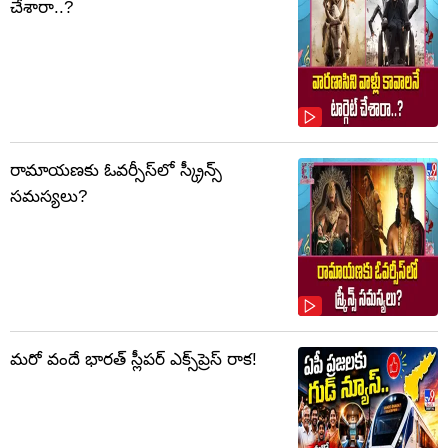
చేశారా..?
రామాయణకు ఓవర్సీస్‌లో స్క్రీన్స్
సమస్యలు?
మరో వందే భారత్ స్లీపర్ ఎక్స్‌ప్రెస్ రాక!