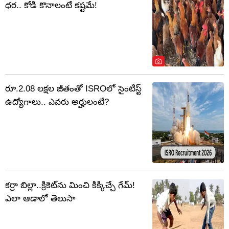
ధర.. కోడి కొనాలంటే కష్టమే!
రూ.2.08 లక్షల జీతంతో ISROలో సైంటిస్ట్
ఉద్యోగాలు.. ఎవరు అర్హులంటే?
కర్రా బిల్లా..క్రికెట్‌ను మించి కిక్కిచ్చే గేమ్!
ఎలా ఆడాలో తెలుసా