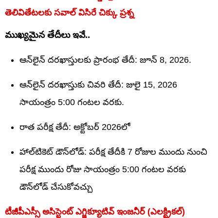
తెలివితేటలకు సవాల్‌ విసిరే చిక్కు ప్రశ్న
ముఖ్యమైన తేదీలు ఇవే..
ఆన్‌లైన్‌ దరఖాస్తులకు ప్రారంభ తేదీ: జూన్‌ 8, 2026.
ఆన్‌లైన్‌ దరఖాస్తుకు చివరి తేదీ: జులై 15, 2026
సాయంత్రం 5:00 గంటల వరకు.
రాత పరీక్ష తేదీ: అక్టోబర్ 2026లో
హాల్‌టికెట్ డౌన్‌లోడ్: పరీక్ష తేదీకి 7 రోజుల ముందు నుంచి
పరీక్ష ముందు రోజు సాయంత్రం 5:00 గంటల వరకు
డౌన్‌లోడ్ చేసుకోవచ్చు
టీజీపీఎస్సీ అసిస్టెంట్ ఎగ్జిక్యూటివ్ ఇంజనీర్ (ఎలక్ట్రికల్)