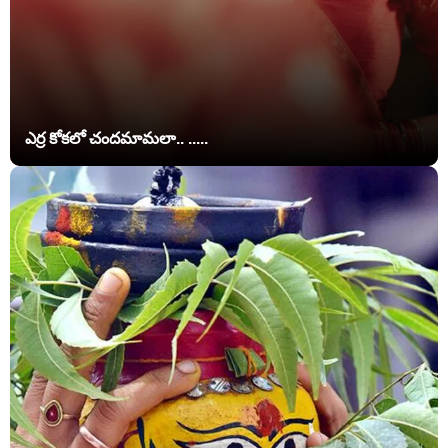
ఎర్ర కోకలో చందమామలా.. .....