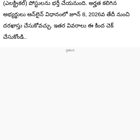
(ఎలక్ట్రికల్) పోస్టులను భర్తీ చేయనుంది. అర్హత కలిగిన
అభ్యర్థులు ఆన్‌లైన్‌ విధానంలో జూన్‌ 8, 2026వ తేదీ నుంచి
దరఖాస్తు చేసుకోవచ్చు. ఇతర వివరాలు ఈ కింద చెక్‌
చేసుకోండి..