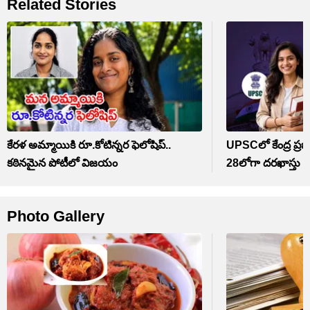
Related Stories
కేరళ అమ్మాయికి రూ.కోటిన్నర ఫెలోషిప్‌..
UPSCలో కేంద్ర ప్రభ
కఠినమైన పోటీలో విజయం
28లోగా దరఖాస్తు 
Photo Gallery