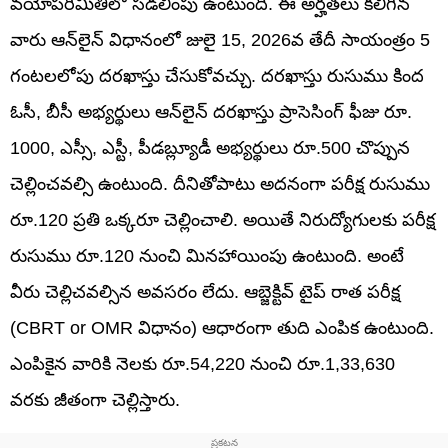
వయోపరిమితిలో సడలింపు ఉంటుంది. ఈ అర్హతలు కలిగిన
వారు ఆన్‌లైన్‌ విధానంలో జులై 15, 2026వ తేదీ సాయంత్రం 5
గంటలలోపు దరఖాస్తు చేసుకోవచ్చు. దరఖాస్తు రుసుము కింద
ఓసీ, బీసీ అభ్యర్థులు ఆన్‌లైన్ దరఖాస్తు ప్రాసెసింగ్ ఫీజు రూ.
1000, ఎస్సీ, ఎస్టీ, పీడబ్ల్యూడీ అభ్యర్థులు రూ.500 చొప్పున
చెల్లించవల్సి ఉంటుంది. దీనితోపాటు అదనంగా పరీక్ష రుసుము
రూ.120 ప్రతి ఒక్కరూ చెల్లించాలి. అయితే నిరుద్యోగులకు పరీక్ష
రుసుము రూ.120 నుంచి మినహాయింపు ఉంటుంది. అంటే
వీరు చెల్లిచవల్సిన అవసరం లేదు. ఆబ్జెక్టివ్ టైప్ రాత పరీక్ష
(CBRT or OMR విధానం) ఆధారంగా తుది ఎంపిక ఉంటుంది.
ఎంపికైన వారికి నెలకు రూ.54,220 నుంచి రూ.1,33,630
వరకు జీతంగా చెల్లిస్తారు.