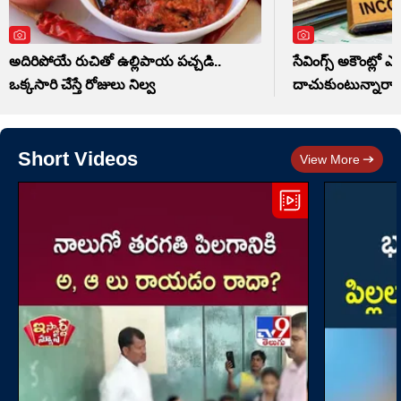
అదిరిపోయే రుచితో ఉల్లిపాయ పచ్చడి..
సేవింగ్స్ అకౌంట్లో 
ఒక్కసారి చేస్తే రోజులు నిల్వ
దాచుకుంటున్నారా.
Short Videos
View More