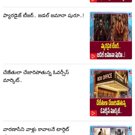
ప్యారడైజ్ టీజర్.. జడల్ జమానా షురూ..!
చేజేతులా చేజారిపోతున్న ఓవర్సీస్
మార్కెట్..
వారణాసిని వాళ్లు కావాలనే టార్గెట్