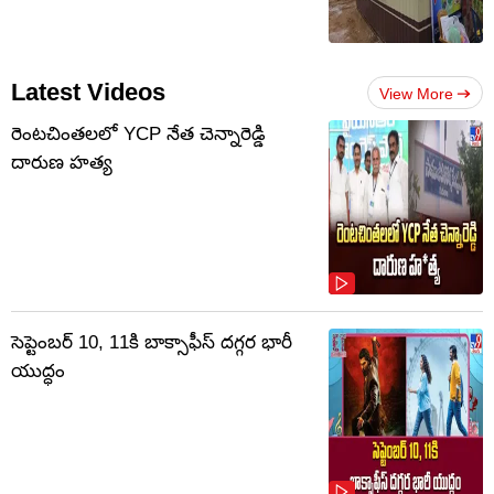
Latest Videos
View More
రెంటచింతలలో YCP నేత చెన్నారెడ్డి
దారుణ హత్య
సెప్టెంబర్‌ 10, 11కి బాక్సాఫీస్ దగ్గర భారీ
యుద్ధం