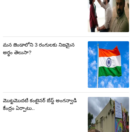
మన జెండాలోని 3 రంగులకు నిజమైన
అర్థం తెలుసా?
మొట్టమొదటి కంటైనర్ బేస్డ్ అంగన్వాడి
కేంద్రం ఏర్పాటు..