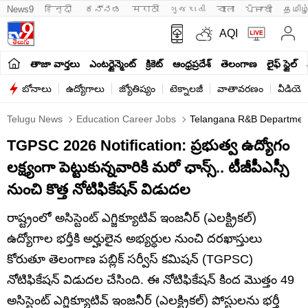
News9
हिन्दी 
ಕನ್ನಡ
मराठी
ગુજરાતી
বাংলা
ਪੰਜਾਬੀ
தமிழ
AQI
తాజా వార్తలు
ఎంటర్టైన్మెంట్
క్రికెట్
ఆంధ్రప్రదేశ్
తెలంగాణ
లైఫ్ స్టైల్
బోనాలు
ఉద్యోగాలు
జ్యోతిష్యం
టెక్నాలజీ
వాతావరణం
వీడియో
Telugu News
Education Career Jobs
Telangana R&B Department 
TGPSC 2026 Notification: ప్రభుత్వ ఉద్యోగం
లక్ష్యంగా పెట్టుకున్నవారికి మరో ఛాన్స్.. టీజీపీఎస్సీ
నుంచి కొత్త నోటిఫికేషన్‌ విడుదల
రాష్ట్రంలో అసిస్టెంట్ ఎగ్జిక్యూటివ్ ఇంజనీర్ (ఎలక్ట్రికల్)
ఉద్యోగాల భర్తీకి అర్హులైన అభ్యర్ధుల నుంచి దరఖాస్తులు
కోరుతూ తెలంగాణ పబ్లిక్ సర్వీస్ కమిషన్ (TGPSC)
నోటిఫికేషన్ విడుదల చేసింది. ఈ నోటిఫికేషన్‌ కింద మొత్తం 49
అసిస్టెంట్ ఎగ్జిక్యూటివ్ ఇంజనీర్ (ఎలక్ట్రికల్) పోస్టులను భర్తీ