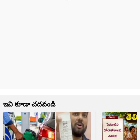
ఇవి కూడా చదవండి