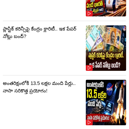
ప్లాస్టిక్‌ కరెన్సీపై కేంద్రం క్లారిటీ.. ఇక పేపర్‌
నోట్లు బంద్‌?
అంతరిక్షంలోకి 13.5 లక్షల మంది పేర్లు..
నాసా సరికొత్త ప్రయోగం!