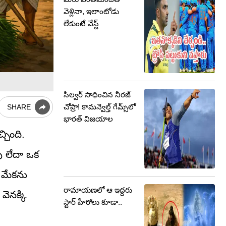
వెళ్లినా, ఇలాంటోడు
లేకుంటే వేస్ట్
సిల్వర్ సాధించిన నీరజ్
చోప్రా! కామన్వెల్త్ గేమ్స్‌లో
SHARE
భారత్ విజయాల
చింది.
ు లేదా ఒక
ి మేకను
రామాయణలో ఆ ఇద్దరు
 వెనక్కి
స్టార్ హీరోలు కూడా..