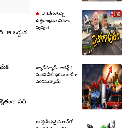
నెరవేరుతున్న
ఉత్తరాంధ్రుల చిరకాల
స్వప్నం!
ది. ఆ ఒడ్డున
 మేక
బ్యాడ్‌న్యూస్‌.. ఆగస్ట్‌ 1
నుంచి వీటి ధరలు భారీగా
పెరగనున్నాయ్‌!
క్షితంగా నది
ఆకర్షణీయమైన లుక్‌తో