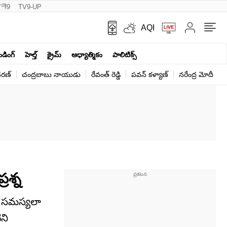
नी9
TV9-UP
AQI
ెండింగ్
హెల్త్‌
క్రైమ్
ఆధ్యాత్మికం
పాలిటిక్స్‌
ర‌ణ్‌
చంద్రబాబు నాయుడు
రేవంత్ రెడ్డి
పవన్ కళ్యాణ్
నరేంద్ర మోదీ
క
రశ్న
్న సమస్యలా
ని