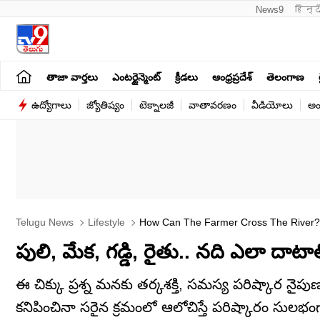
News9
हिन्द
తాజా వార్తలు
ఎంటర్టైన్మెంట్
క్రీడలు
ఆంధ్రప్రదేశ్
తెలంగాణ
ఉద్యోగాలు
జ్యోతిష్యం
టెక్నాలజీ
వాతావరణం
వీడియోలు
అం
Telugu News
Lifestyle
How Can The Farmer Cross The River? 
పులి, మేక, గడ్డి, రైతు.. నది ఎలా దాటాలి
ఈ చిక్కు ప్రశ్న మనకు తర్కశక్తి, సమస్య పరిష్కార నై
కనిపించినా సరైన క్రమంలో ఆలోచిస్తే పరిష్కారం సులభంగా 