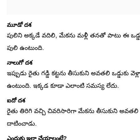
మూడో దశ
పులిని అక్కడే వదిలి, మేకను మళ్లీ తనతో పాటు ఈ ఒడ్డ
పులి ఉంటుంది.
నాలుగో దశ
ఇప్పుడు రైతు గడ్డి కట్టను తీసుకుని అవతలి ఒడ్డుకు వె
ఉంటుంది. ఇక్కడ కూడా ఎలాంటి సమస్య లేదు.
ఐదో దశ
రైతు తిరిగి వచ్చి చివరిసారిగా మేకను తీసుకుని అవతలి ఒ
దాటించాడు.
ఎందుకు ఇలా చేయాలంటే?