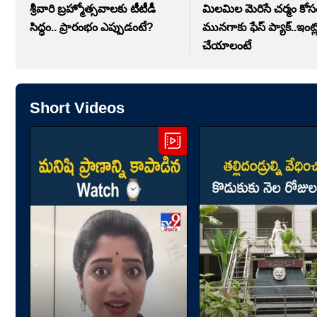
శ్రీవారి బ్రహ్మోత్సవాలకు టీటీడీ
మిలమిల మెరిసే చర్మం కోస
సిద్ధం.. ప్రారంభం ఎప్పుడంటే?
మునగాకు ఫేస్ ప్యాక్..ఇంట
చేయాలంటే
Short Videos