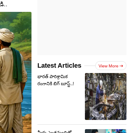
ి..
Latest Articles
View More
భారత్ పారిశ్రామిక
రంగానికి బిగ్ బూస్ట్..!
మీరు ఎంతమందితో