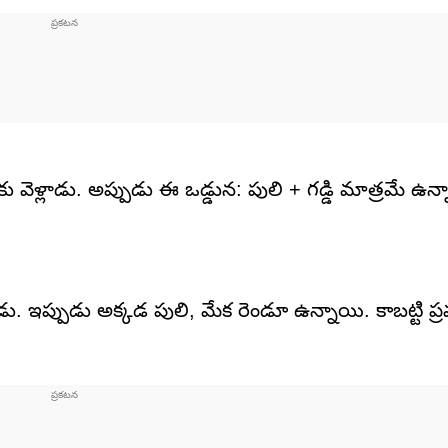
ెళ్లాడు. అప్పుడు ఈ ఒడ్డున: పులి + గడ్డి మాత్రమే ఉన్
్లాడు. ఇప్పుడు అక్కడ పులి, మేక రెండూ ఉన్నాయి. కాబట్టి 