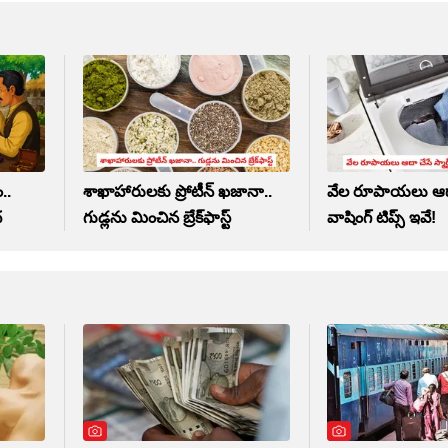
..
శాఖాహారులకు ప్రోటీన్ ఖజానా..
వేల రూపాయలు ఆదా చ
థ
గుడ్లను మించిన బ్రేక్‌ఫాస్ట్
వాషింగ్ టిప్స్ ఇవే!