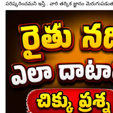
పరిష్కరించమని ఇస్తే.. వారి తర్కిక జ్ఞానం మెరుగుప