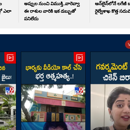
ం
అప్పుల నుంచి విముక్తి..వారెవ్వా
ఆన్‌లైన్‌లోనే లగేజీ బ
్లో ఎలా
ఈ రాశుల వారికి ఇక డబ్బుతో
రైల్వేశాఖ కొత్త సద
పనిలేదు