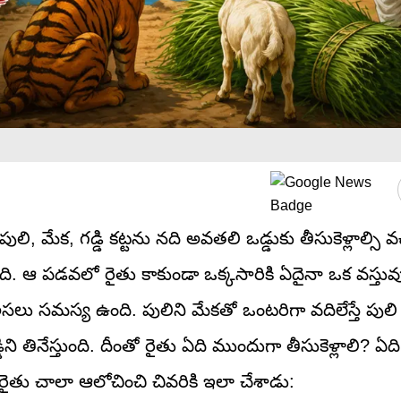
మేక, గడ్డి కట్టను నది అవతలి ఒడ్డుకు తీసుకెళ్లాల్సి వచ్
ంది. ఆ పడవలో రైతు కాకుండా ఒక్కసారికి ఏదైనా ఒక వస్తువ
సలు సమస్య ఉంది. పులిని మేకతో ఒంటరిగా వదిలేస్తే పుల
్డిని తినేస్తుంది. దీంతో రైతు ఏది ముందుగా తీసుకెళ్లాలి? ఏది
ు రైతు చాలా ఆలోచించి చివరికి ఇలా చేశాడు: