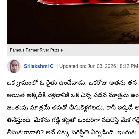
Famous Farmer River Puzzle
Srilakshmi C
|
Updated on:
Jun 03, 2026 | 8:12 PM
ఒక గ్రామంలో ఓ రైతు ఉండేవాడు. ఒకరోజు అతను తన పులి, 
అయితే అక్కడికి వెళ్లడానికి ఒక చిన్న పడవ మాత్రమే ఉ
జంతువు మాత్రమే తనతో తీసుకెళ్లగలడు. కానీ ఇక్కడే అ
తినేస్తుంది. మేకను గడ్డి కట్టతో ఒంటరిగా వదిలేస్తే మేక గడ
తీసుకురావాలి? అనే చిక్కు పరిస్థితి ఏర్పడింది. ఇందుక