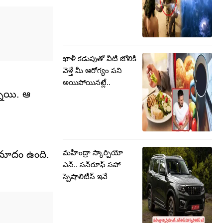
ఖాళీ కడుపుతో వీటి జోలికి
వెళ్తే మీ ఆరోగ్యం పని
అయిపోయినట్లే..
నాయి. ఆ
మహీంద్రా స్కార్పియో
ప్రమాదం ఉంది.
ఎన్.. సన్‌రూఫ్‌ సహా
స్పెషాలిటీస్‌ ఇవే