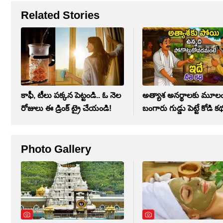
Related Stories
కాఫీ, టీలు పక్కన పెట్టండి.. ఓ నెల
అత్యాశ అనర్థాలకు మూలం
రోజులు ఈ డ్రింక్ ట్రై చేయండి!
బంగారు గుడ్డు పెట్టే కోడి క
Photo Gallery