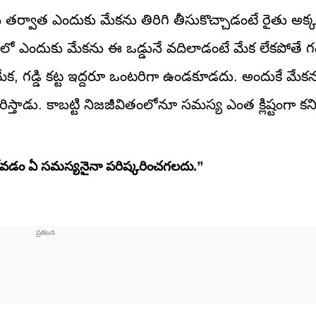
తర్వాత ఎందుకు మేకను తిరిగి తీసుకొచ్చాడంటే రైతు అక్
ంలో ఎందుకు మేకను ఈ ఒడ్డునే వదిలాడంటే మేక లేకపోతే గడ్డ
క, గడ్డి కట్ట ఇద్దరూ ఒంటరిగా ఉండకూడదు. అందుకే మేక
్తాడు. కాబట్టి నిజజీవితంలోనూ సమస్య ఎంత క్లిష్టంగా కని
ోవడం ఏ సమస్యనైనా పరిష్కరించగలదు.”