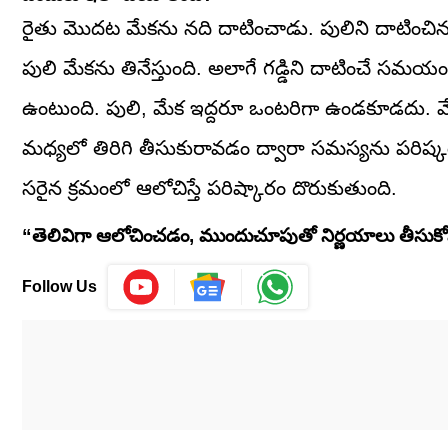
రైతు మొదట మేకను నది దాటించాడు. పులిని దాటించిన 
పులి మేకను తినేస్తుంది. అలాగే గడ్డిని దాటించే సమయ
ఉంటుంది. పులి, మేక ఇద్దరూ ఒంటరిగా ఉండకూడదు. మే
మధ్యలో తిరిగి తీసుకురావడం ద్వారా సమస్యను పరిష్కరిస
సరైన క్రమంలో ఆలోచిస్తే పరిష్కారం దొరుకుతుంది.
“తెలివిగా ఆలోచించడం, ముందుచూపుతో నిర్ణయాలు తీసుక
Follow Us