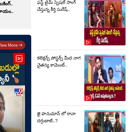
ఫస్ట్ టైమ్‌ స్పెషల్ సాంగ్‌
ుకింగ్..
చేస్తున్న కీర్తి సురేష్‌..
ుపాయం..
View More
కలెక్షన్స్ పోస్టర్స్‌ మీద నాగ
చైతన్య కామెంట్‌..
జై హనుమాన్‌ లో రానా
దగ్గుబాటి..?