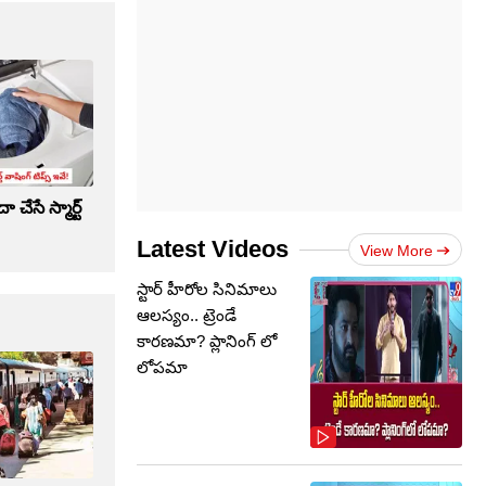
ేసే స్మార్ట్
Latest Videos
View More
స్టార్ హీరోల సినిమాలు
ఆలస్యం.. ట్రెండే
కారణమా? ప్లానింగ్ లో
లోపమా