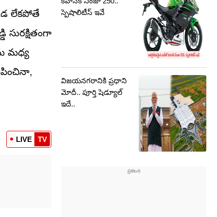
కవాసకి నింజా 250..
స్పెషాలిటీస్‌ ఇవే
కడ లేకపోతే
ి సురక్షితంగా
ను మధ్య
పించినా,
విజయనగరానికి ప్రధాని
మోదీ.. పూర్తి షెడ్యూల్
ఇదే..
LIVE
TV