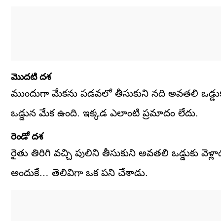
మొదటి దశ
ముందుగా మేకను పడవలో తీసుకుని నది అవతలి ఒడ్డుకు వ
ఒడ్డున మేక ఉంది. ఇక్కడ ఎలాంటి ప్రమాదం లేదు.
రెండో దశ
రైతు తిరిగి వచ్చి పులిని తీసుకుని అవతలి ఒడ్డుకు వెళ
అందుకే… తెలివిగా ఒక పని చేశాడు.