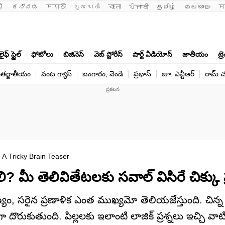
ी 
ಕನ್ನಡ
मराठी
ગુજરાતી
বাংলা
ਪੰਜਾਬੀ
தமிழ்
മലയാളം
म
లైఫ్ స్టైల్
ఫోటోలు
బిజినెస్
వెబ్ స్టోరీస్
షార్ట్ వీడియోస్
జాతీయం
ట్ర
తర్జాతీయం
వంట గ్యాస్
బంగారం, వెండి
ప్రభాస్
జూ. ఎన్టీఆర్
రామ్ చ‌
A Tricky Brain Teaser
? మీ తెలివితేటలకు సవాల్‌ విసిరే చిక్కు ప్
పుణ్యం, సరైన ప్రణాళిక ఎంత ముఖ్యమో తెలియజేస్తుంది. చిన
దొరుకుతుంది. పిల్లలకు ఇలాంటి లాజిక్‌ ప్రశ్నలు ఇచ్చి వాటి