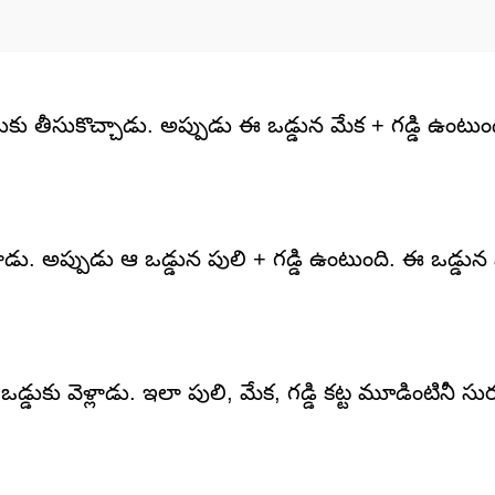
ుకు తీసుకొచ్చాడు. అప్పుడు ఈ ఒడ్డున మేక + గడ్డి ఉంటుం
ళ్లాడు. అప్పుడు ఆ ఒడ్డున పులి + గడ్డి ఉంటుంది. ఈ ఒడ్డున
డ్డుకు వెళ్లాడు. ఇలా పులి, మేక, గడ్డి కట్ట మూడింటినీ సుర