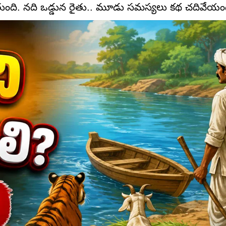
డుతుంది. నది ఒడ్డున రైతు.. మూడు సమస్యలు కథ చదివేయండ