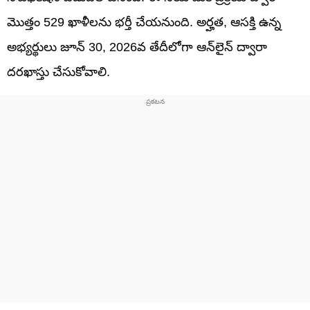
మొత్తం 529 ఖాళీలను భర్తీ చేయనుంది. అర్హత, ఆసక్తి ఉన్న
అభ్యర్థులు జూన్ 30, 2026వ తేదీలోగా ఆన్‌లైన్ ద్వారా
దరఖాస్తు చేసుకోవాలి.