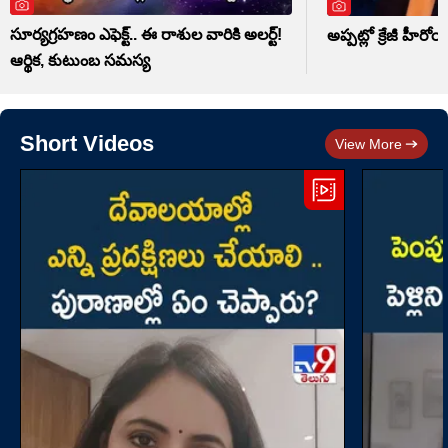
సూర్యగ్రహణం ఎఫెక్ట్.. ఈ రాశుల వారికి అలర్ట్!
అప్పట్లో క్రేజీ హీరో
ఆర్థిక, కుటుంబ సమస్య
Short Videos
View More