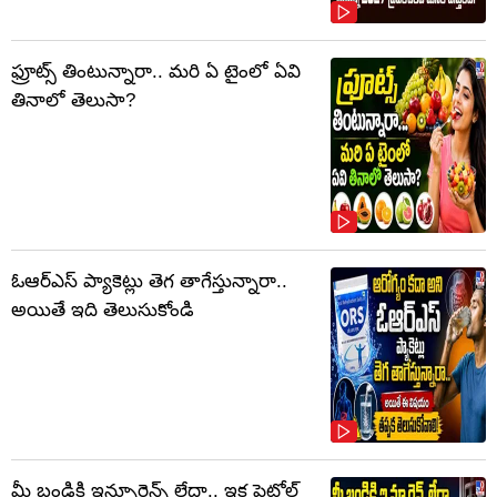
ఫ్రూట్స్‌ తింటున్నారా.. మరి ఏ టైంలో ఏవి
తినాలో తెలుసా?
ఓఆర్‌ఎస్‌ ప్యాకెట్లు తెగ తాగేస్తున్నారా..
అయితే ఇది తెలుసుకోండి
మీ బండికి ఇన్సూరెన్స్ లేదా.. ఇక పెట్రోల్