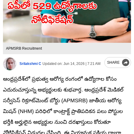
APMSRB Recruitment
SHARE
Srilakshmi C
Updated on:
Jun 14, 2026 | 7:21 AM
ఆంధ్రప్రదేశ్‌లో ప్రభుత్వ ఆరోగ్య రంగంలో ఉద్యోగాల కోసం
ఎదురుచూస్తున్న అభ్యర్థులకు శుభవార్త. ఆంధ్రప్రదేశ్ మెడికల్
సర్వీసెస్ రిక్రూట్‌మెంట్ బోర్డు (APMSRB) జాతీయ ఆరోగ్య
మిషన్ (NHM) పరిధిలో కాంట్రాక్ట్ ప్రాతిపదికన పలు పోస్టుల
భర్తీకి అర్హులైన అభ్యర్ధుల నుంచి దరఖాస్తులు కోరుతూ
నోటిఫికేషన్ విడుదల చేసింది. ఈ నియామక ప్రక్రియ ద్వారా