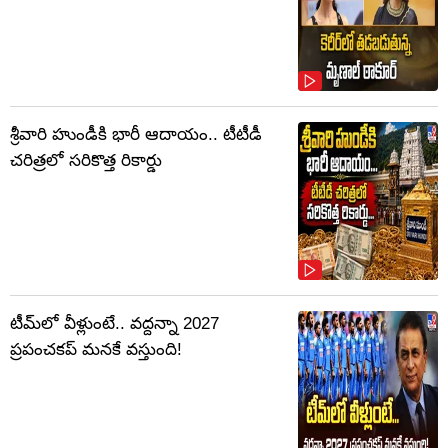
శ్రీవారి హుండీకి భారీ ఆదాయం.. టీటీడీ
చరిత్రలో సరికొత్త రికార్డు
టీమ్‌లో వీళ్లుంటే.. వద్దన్నా 2027
ప్రపంచకప్‌ మనకే వస్తుంది!