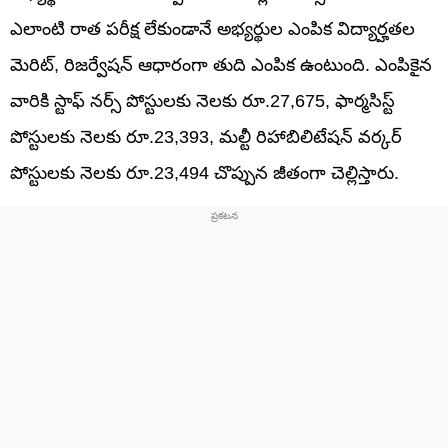
ఎలాంటి రాత పరీక్ష లేకుండానే అభ్యర్థుల ఎంపిక విద్యార్హతల
మెరిట్, రిజర్వేషన్ ఆధారంగా తుది ఎంపిక ఉంటుంది. ఎంపికైన
వారికి స్టాఫ్‌ నర్స్ పోస్టులకు నెలకు రూ.27,675, ఫార్మసిస్ట్
పోస్టులకు నెలకు రూ.23,393, మల్టీ రిహాబిలిటేషన్ వర్కర్
పోస్టులకు నెలకు రూ.23,494 చొప్పున జీతంగా చెల్లిస్తారు.