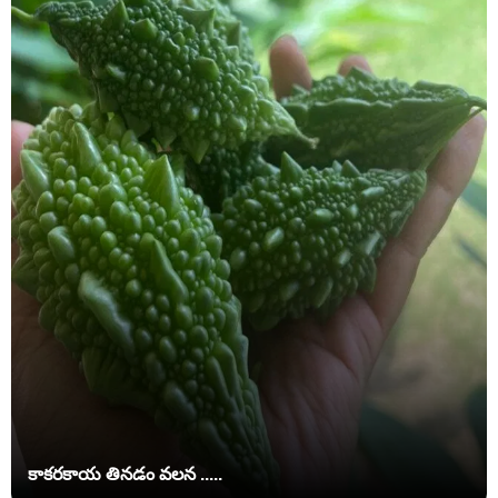
కాకరకాయ తినడం వలన .....