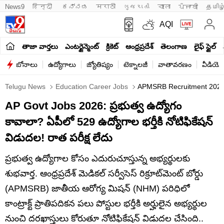
News9
हिन्दी 
ಕನ್ನಡ
मराठी
ગુજરાતી
বাংলা
ਪੰਜਾਬੀ
தமிழ
AQI
తాజా వార్తలు
ఎంటర్టైన్మెంట్
క్రికెట్
ఆంధ్రప్రదేశ్
తెలంగాణ
లైఫ్ స్టైల్
బోనాలు
ఉద్యోగాలు
జ్యోతిష్యం
టెక్నాలజీ
వాతావరణం
వీడియో
Telugu News
Education Career Jobs
APMSRB Recruitment 2026: A
AP Govt Jobs 2026: ప్రభుత్వ ఉద్యోగం
కావాలా? ఏపీలో 529 ఉద్యోగాల భర్తీకి నోటిఫికేషన్
విడుదల! రాత పరీక్ష లేదు
ప్రభుత్వ ఉద్యోగాల కోసం ఎదురుచూస్తున్న అభ్యర్థులకు
శుభవార్త. ఆంధ్రప్రదేశ్ మెడికల్ సర్వీసెస్ రిక్రూట్‌మెంట్ బోర్డు
(APMSRB) జాతీయ ఆరోగ్య మిషన్ (NHM) పరిధిలో
కాంట్రాక్ట్ ప్రాతిపదికన పలు పోస్టుల భర్తీకి అర్హులైన అభ్యర్ధుల
నుంచి దరఖాస్తులు కోరుతూ నోటిఫికేషన్ విడుదల చేసింది..