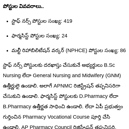
పోస్టుల వివవరాలు..
స్టాఫ్ నర్స్ పోస్టుల సంఖ్య: 419
ఫార్మసిస్ట్ పోస్టుల సంఖ్య: 24
మల్టీ రిహాబిలిటేషన్ వర్కర్ (NPHCE) పోస్టుల సంఖ్య: 86
స్టాఫ్ నర్స్ పోస్టులకు దరఖాస్తు చేసుకునే అభ్యర్థులు B.Sc
Nursing లేదా General Nursing and Midwifery (GNM)
ఉత్తీర్ణులై ఉండాలి. అలాగే APNMC రిజిస్ట్రేషన్ తప్పనిసరిగా
చేసుకుని ఉండాలి. ఫార్మసిస్ట్ పోస్టులకు D.Pharmacy లేదా
B.Pharmacy ఉత్తీర్ణత సాధించి ఉండాలి. లేదా ఏపీ ప్రభుత్వం
గుర్తించిన Pharmacy Vocational Course పూర్తి చేసి
ఉండాలి. AP Pharmacy Council రిజిస్ట్రేషన్ తప్పనిసరి.