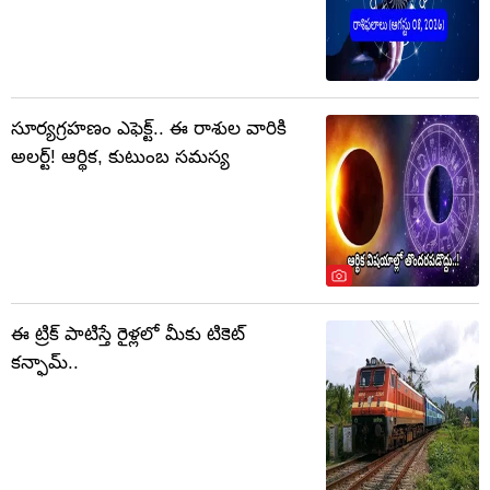
సూర్యగ్రహణం ఎఫెక్ట్.. ఈ రాశుల వారికి
అలర్ట్! ఆర్థిక, కుటుంబ సమస్య
ఈ ట్రిక్ పాటిస్తే రైళ్లలో మీకు టికెట్
కన్ఫామ్..