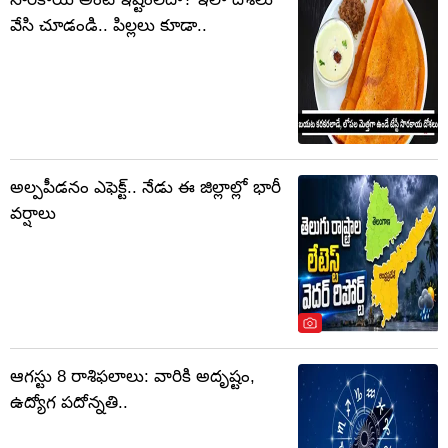
వేసి చూడండి.. పిల్లలు కూడా..
అల్పపీడనం ఎఫెక్ట్.. నేడు ఈ జిల్లాల్లో భారీ
వర్షాలు
ఆగస్టు 8 రాశిఫలాలు: వారికి అదృష్టం,
ఉద్యోగ పదోన్నతి..