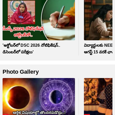
'అక్టోబర్‌లో DSC 2026 నోటిఫికేషన్..
విద్యార్ధులకు NEET
డిసెంబర్‌లో పరీక్షలు'
ఆగస్ట్ 15 వరకే ఛాన్స
Photo Gallery