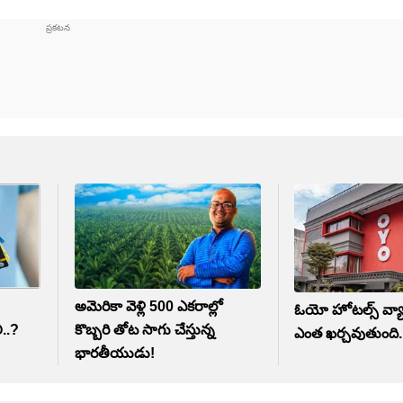
అమెరికా వెళ్లి 500 ఎకరాల్లో
ఓయో హోటల్స్ వ్య
ి..?
కొబ్బరి తోట సాగు చేస్తున్న
ఎంత ఖర్చవుతుంది.
భారతీయుడు!