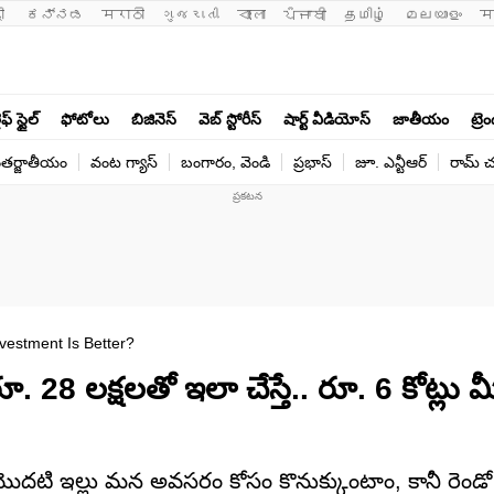
ी 
ಕನ್ನಡ
मराठी
ગુજરાતી
বাংলা
ਪੰਜਾਬੀ
தமிழ்
മലയാളം
म
ఫ్ స్టైల్
ఫోటోలు
బిజినెస్
వెబ్ స్టోరీస్
షార్ట్ వీడియోస్
జాతీయం
ట్రె
తర్జాతీయం
వంట గ్యాస్
బంగారం, వెండి
ప్రభాస్
జూ. ఎన్టీఆర్
రామ్ చ‌
vestment Is Better?
 28 లక్షలతో ఇలా చేస్తే.. రూ. 6 కోట్లు మ
దటి ఇల్లు మన అవసరం కోసం కొనుక్కుంటాం, కానీ రెండో 