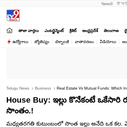
News9
हिन्द
తాజా వార్తలు
ఎంటర్టైన్మెంట్
క్రికెట్
ఆంధ్రప్రదేశ్
తెలంగాణ
లై
ఉద్యోగాలు
జ్యోతిష్యం
టెక్నాలజీ
వాతావరణం
వీడియోలు
అం
Telugu News
Business
Real Estate Vs Mutual Funds: Which In
House Buy: ఇల్లు కొనేకంటే ఒకేసారి రూ.
సొంతం.!
మధ్యతరగతి కుటుంబంలో సొంత ఇల్లు అనేది ఒక కల. మొ