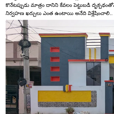
కొనేటప్పుడు మాత్రం దానిని కేవలం పెట్టుబడి దృక్పథంత
నిర్వహణ ఖర్చులు ఎంత ఉంటాయి అనేది విశ్లేషించాలి..