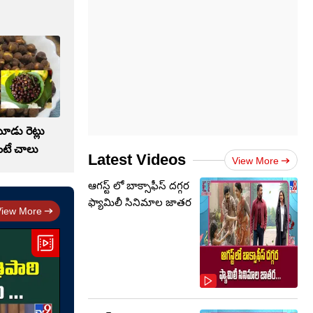
మూడు రెట్లు
ింటే చాలు
Latest Videos
View More
ఆగస్ట్ లో బాక్సాఫీస్ దగ్గర
ఫ్యామిలీ సినిమాల జాతర
View More