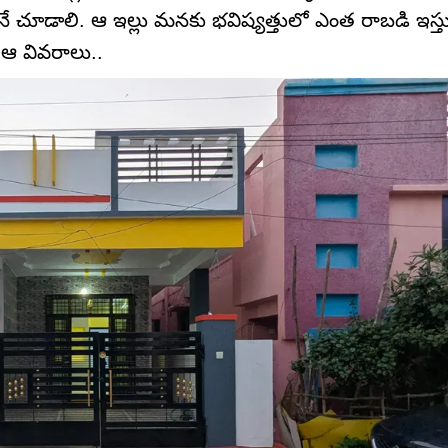
ోనే చూడాలి. ఆ ఇల్లు మనకు భవిష్యత్తులో ఎంత రాబడి ఇస్తు
 ఆ వివరాలు..