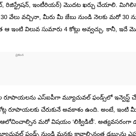
రిజిస్ట్రేషన్, ఇంటీరియర్) మొదట ఖర్చు చేయాలి. మిగిలి
0 వేలు వచ్చినా, మీరు మీ జేబు నుండి నెలకు మరో 30 న
ఆ ఇంటి విలువ సుమారు 4 కోట్లు అవ్వచ్చు. కానీ, ఇదే మొత్
ల రూపాయలను ఎస్ఐపీగా మ్యూచువల్ ఫండ్స్‌లో ఇన్వెస్ట్ చేస్త
్ల రూపాయలకు చేరుకునే అవకాశం ఉంది. అంటే, ఇంటి మీ
 ఆలోచించాల్సిన మరో విషయం ‘లిక్విడిటీ’. అత్యవసరంగా డబ
్యూచువల్ ఫండ్స్ నుండి మనకు కావాల్సినంత డబ్బును ఎప్ప