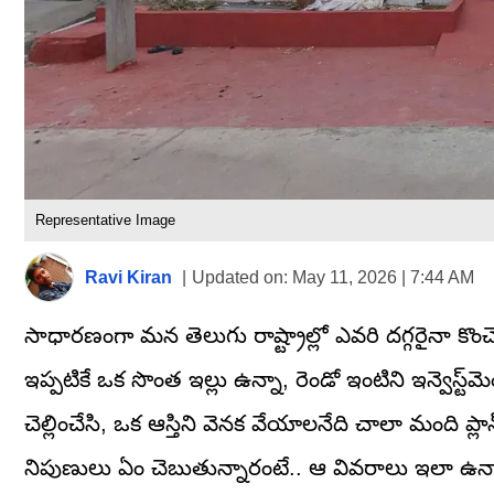
Representative Image
Ravi Kiran
|
Updated on:
May 11, 2026 | 7:44 AM
సాధారణంగా మన తెలుగు రాష్ట్రాల్లో ఎవరి దగ్గరైనా కొ
ఇప్పటికే ఒక సొంత ఇల్లు ఉన్నా, రెండో ఇంటిని ఇన్వెస్ట్‌
చెల్లించేసి, ఒక ఆస్తిని వెనక వేయాలనేది చాలా మంది 
నిపుణులు ఏం చెబుతున్నారంటే.. ఆ వివరాలు ఇలా ఉ