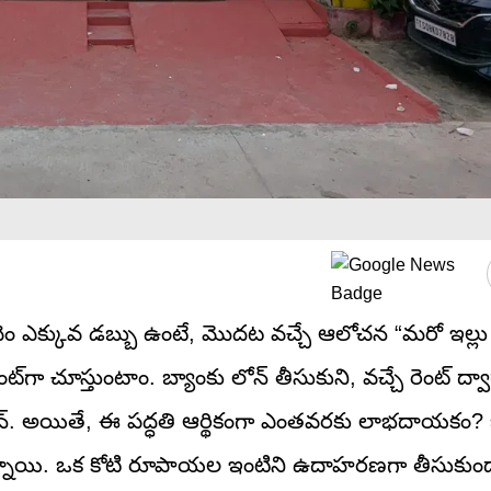
ంచెం ఎక్కువ డబ్బు ఉంటే, మొదట వచ్చే ఆలోచన “మరో ఇల్లు
మెంట్‌గా చూస్తుంటాం. బ్యాంకు లోన్ తీసుకుని, వచ్చే రెంట్ 
ప్లాన్. అయితే, ఈ పద్ధతి ఆర్థికంగా ఎంతవరకు లాభదాయకం? బ
న్నాయి. ఒక కోటి రూపాయల ఇంటిని ఉదాహరణగా తీసుకుందా