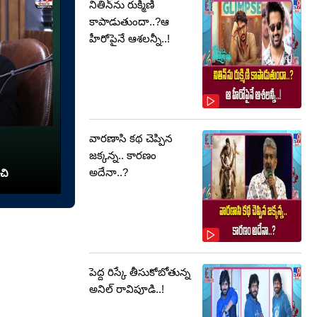
నితిన్‌ను రుక్మిణి
కాపాడుతుందా..?ఆ
హీరోపైనే ఆశలన్నీ..!
వారణాసి కథ చెప్పిన
జక్కన్న.. కారణం
అదేనా..?
చి
పెద్ద రిస్కే తీసుకోబోతున్న
అనిల్ రావిపూడి..!