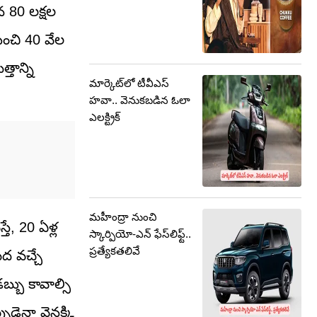
న 80 లక్షల
ుంచి 40 వేల
తాన్ని
మార్కెట్‌లో టీవీఎస్
హవా.. వెనుకబడిన ఓలా
ఎలక్ట్రిక్
మహీంద్రా నుంచి
ే, 20 ఏళ్ల
స్కార్పియో-ఎన్ ఫేస్‌లిఫ్ట్..
ప్రత్యేకతలివే
ద వచ్చే
్బు కావాల్సి
ుడైనా వెనక్కి