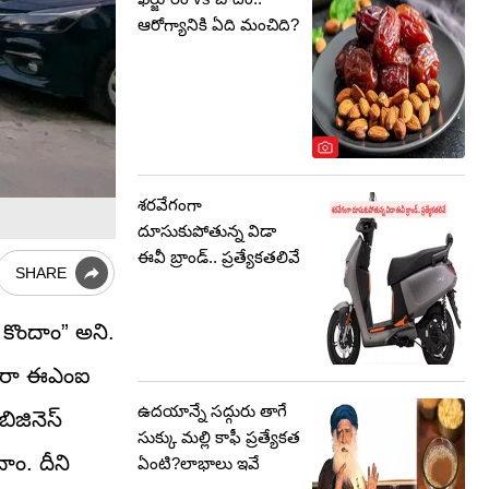
ఆరోగ్యానికి ఏది మంచిది?
శరవేగంగా
దూసుకుపోతున్న విడా
ఈవీ బ్రాండ్.. ప్రత్యేకతలివే
SHARE
 కొందాం” అని.
ద్వారా ఈఎంఐ
ఉదయాన్నే సద్గురు తాగే
ిజినెస్
సుక్కు మల్లి కాఫీ ప్రత్యేకత
ం. దీని
ఏంటి?లాభాలు ఇవే