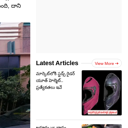
ంది, దాని
Latest Articles
View More
మార్కెట్‌లోకి స్టడ్స్ రైడర్
యూత్ హెల్మెట్..
ప్రత్యేకతలు ఇవే
ఖర్జూరం vs బాదం..