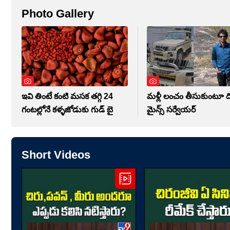
Photo Gallery
ఇవి తింటే కంటి మసక తగ్గి 24
మళ్లీ లంచం తీసుకుంటూ దొ
గంటల్లోనే కళ్ళజోడుకు గుడ్ బై
మైన్స్ సర్వేయర్
Short Videos