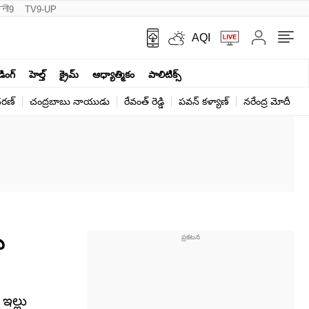
नी9
TV9-UP
AQI
ండింగ్
హెల్త్‌
క్రైమ్
ఆధ్యాత్మికం
పాలిటిక్స్‌
ర‌ణ్‌
చంద్రబాబు నాయుడు
రేవంత్ రెడ్డి
పవన్ కళ్యాణ్
నరేంద్ర మోదీ
క
ీ
ఇల్లు