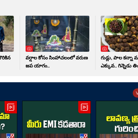
రికిన
వర్షాల కోసం సింహాచలంలో వరుణ
గుడ్లు, పాల కన్నా 
జప యాగం..
ఎక్కువ.. గిన్నెడు త