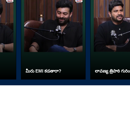
మీరు EMI కడతారా?
లావణ్య త్రిపాఠి గురిం