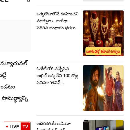
ఒక్కరోజులోనే ఊహించని
మార్పులు.. భారీగా
పెరిగిన బంగారం ధరలు..
. మ్యూచువల్
ఓటీటీలోకి వచ్చేసిన
్టి
అఖిల్ అక్కినేని 100 కోట్ల
సినిమా 'లెనిన్'..
ో ఉండటం
సామర్థ్యాన్ని
అదిరిపోయే ఆడియో
LIVE
TV