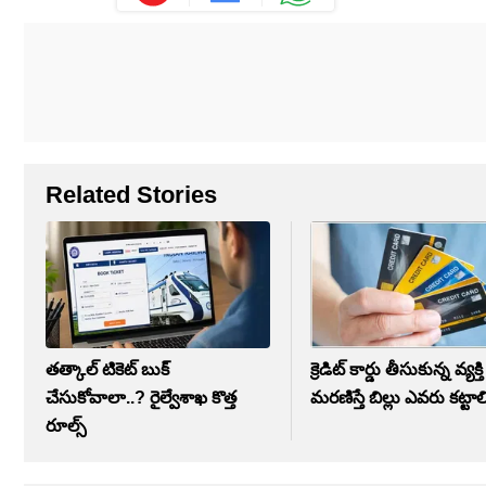
Related Stories
తత్కాల్ టికెట్ బుక్
క్రెడిట్ కార్డు తీసుకున్న వ్యక్తి
చేసుకోవాలా..? రైల్వేశాఖ కొత్త
మరణిస్తే బిల్లు ఎవరు కట్టాల
రూల్స్