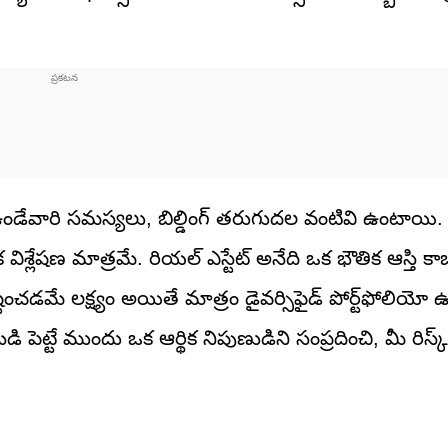
కు ఉండేవారి సమస్యలు, బిల్డింగ్ తరుగుదల వంటివి ఉంటాయి
శ్లేషణ మాత్రమే. రియల్ ఎస్టేట్ అనేది ఒక భౌతిక ఆస్తి కాబట
టించడమే లక్ష్యం అయితే మాత్రం డైవర్సిఫైడ్ పోర్ట్‌ఫోలియ
పెట్టే ముందు ఒక ఆర్థిక నిపుణుడిని సంప్రదించి, మీ రిస్క్ 