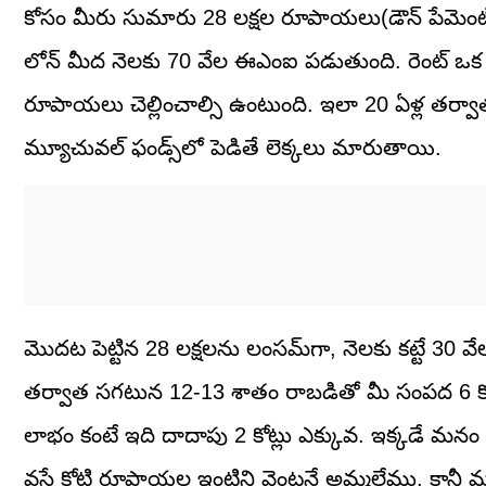
కోసం మీరు సుమారు 28 లక్షల రూపాయలు(డౌన్ పేమెంట్, 
లోన్ మీద నెలకు 70 వేల ఈఎంఐ పడుతుంది. రెంట్ ఒక 3
రూపాయలు చెల్లించాల్సి ఉంటుంది. ఇలా 20 ఏళ్ల తర్వాత 
మ్యూచువల్ ఫండ్స్‌లో పెడితే లెక్కలు మారుతాయి.
మొదట పెట్టిన 28 లక్షలను లంసమ్‌గా, నెలకు కట్టే 30 వే
తర్వాత సగటున 12-13 శాతం రాబడితో మీ సంపద 6 కోట
లాభం కంటే ఇది దాదాపు 2 కోట్లు ఎక్కువ. ఇక్కడే మనం
వస్తే కోటి రూపాయల ఇంటిని వెంటనే అమ్మలేము, కానీ మ