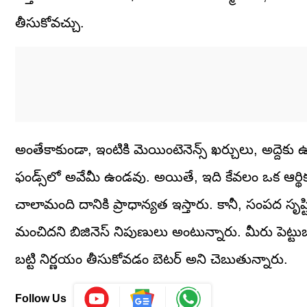
తీసుకోవచ్చు.
అంతేకాకుండా, ఇంటికి మెయింటెనెన్స్ ఖర్చులు, అద్దె
ఫండ్స్‌లో అవేమీ ఉండవు. అయితే, ఇది కేవలం ఒక ఆర్థిక వి
చాలామంది దానికి ప్రాధాన్యత ఇస్తారు. కానీ, సంపద సృష్
మంచిదని బిజినెస్ నిపుణులు అంటున్నారు. మీరు పెట్టుబడి 
బట్టి నిర్ణయం తీసుకోవడం బెటర్ అని చెబుతున్నారు.
Follow Us