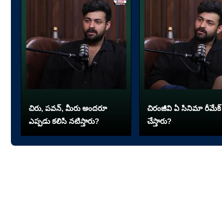
చిరు, పవన్, మీరు అందరూ
చిరంజీవి ఏ సినిమా రీమేక్
ఎప్పడు కలిసి నటిస్తారు?
చేస్తారు?