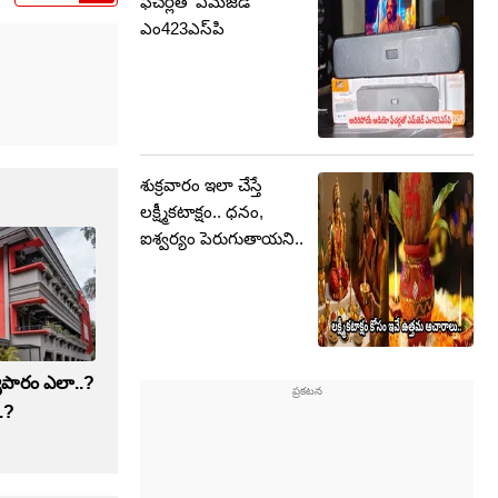
ఫీచర్లతో ఎమ్‌జెడ్
ఎం423ఎస్‌పి
శుక్రవారం ఇలా చేస్తే
లక్ష్మీకటాక్షం.. ధనం,
ఐశ్వర్యం పెరుగుతాయని..
ాపారం ఎలా..?
.?