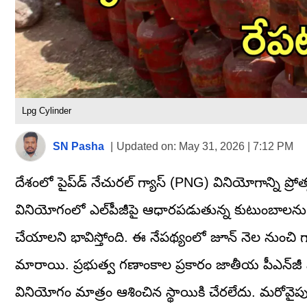
Lpg Cylinder
SN Pasha
|
Updated on:
May 31, 2026 | 7:12 PM
దేశంలో పైప్‌డ్‌ నేచురల్‌ గ్యాస్‌ (PNG) వినియోగాన్ని ప
వినియోగంలో ఎల్‌పీజీపై ఆధారపడుతున్న కుటుంబాలను క
చేయాలని భావిస్తోంది. ఈ నేపథ్యంలో జూన్‌ నెల నుంచి
మారాయి. ప్రభుత్వ గణాంకాల ప్రకారం జాతీయ పీఎన్‌జీ విస్త
వినియోగం మాత్రం ఆశించిన స్థాయికి చేరలేదు. మరోవైపు