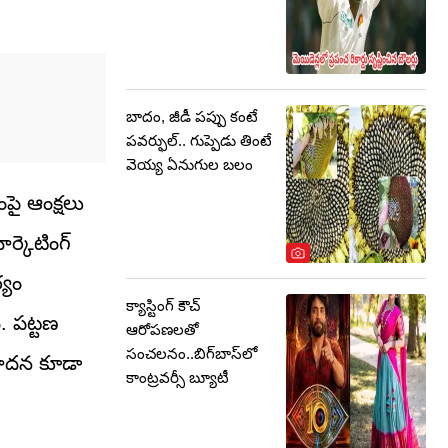
బాదం, జీడీ పప్పు కంటే
పవర్ఫుల్.. గుప్పెడు తింటే
వెయ్య ఏనుగుల బలం
ంపై ఆంక్షలు
్కెటింగ్‌
్యం
క్యాస్టింగ్ కౌచ్
ి. పట్టణ
ఆరోపణలతో
సంచలనం..బిగ్‌బాస్‌లో
తిపాదన కూడా
కాంట్రవర్సీ బ్యూటీ