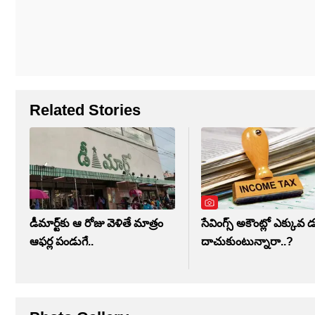
Related Stories
డీమార్ట్‌కు ఆ రోజు వెళితే మాత్రం
సేవింగ్స్ అకౌంట్లో ఎక్కువ 
ఆఫర్ల పండుగే..
దాచుకుంటున్నారా..?