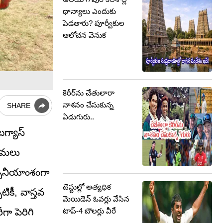
ధాన్యాలు ఎందుకు
పెడతారు? పూర్వీకుల
ఆలోచన వెనుక
కెరీర్‌ను చేతులారా
నాశనం చేసుకున్న
SHARE
ఏడుగురు..
గ్యాస్‌
 అమలు
ర్చనీయాంశంగా
టెస్టుల్లో అత్యధిక
టికీ, వాస్తవ
మెయిడెన్ ఓవర్లు వేసిన
టాప్-4 బౌలర్లు వీరే
ా పెరిగి