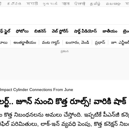
ी 
ಕನ್ನಡ
मराठी
ગુજરાતી
বাংলা
ਪੰਜਾਬੀ
தமிழ்
മലയാളം
म
ఫ్ స్టైల్
ఫోటోలు
బిజినెస్
వెబ్ స్టోరీస్
షార్ట్ వీడియోస్
జాతీయం
ట్రె
యోలు
అంతర్జాతీయం
వంట గ్యాస్
బంగారం, వెండి
ప్రభాస్
జూ. ఎన్టీఆర
Impact Cylinder Connections From June
‌.. జూన్‌ నుంచి కొత్త రూల్స్‌! వారికి షాక్‌
వం కొత్త నిబంధనలను అమలు చేస్తోంది. ఇప్పటికే పీఎన్‌జీ కనెక
. రీఫిల్ పరిమితులు, లాక్-ఇన్ వ్యవధి పెంపు, కొత్త కనెక్షన్ 