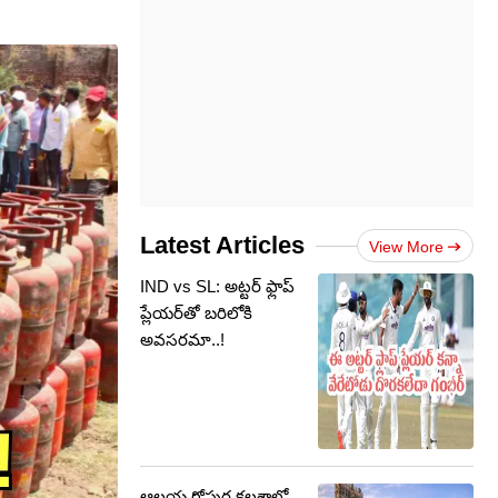
Latest Articles
View More
IND vs SL: అట్టర్ ఫ్లాప్
ప్లేయర్‌తో బరిలోకి
అవసరమా..!
ఆలయ గోపుర కలశాల్లో