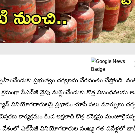
్రోత్సహించేందుకు ప్రభుత్వం చర్యలను వేగవంతం చేస్తోంది. వంట
్రమంగా పీఎన్‌జీ వైపు మళ్లించేందుకు కొత్త నిబంధనలను
 గ్యాస్‌ వినియోగదారులపై ప్రభావం చూపే పలు మార్పులు చ
రణ కార్యక్రమం కింద లక్షలాది కొత్త కనెక్షన్లు మంజూరైనప్ప
 దేశంలో ఎల్‌పీజీ వినియోగదారుల సంఖ్య గత పదేళ్లలో భారీగ