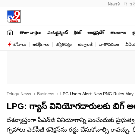
News9
हिन्द
తాజా వార్తలు
ఎంటర్టైన్మెంట్
క్రికెట్
ఆంధ్రప్రదేశ్
తెలంగాణ
లై
బోనాలు
ఉద్యోగాలు
జ్యోతిష్యం
టెక్నాలజీ
వాతావరణం
వీడి
Telugu News
Business
LPG Users Alert: New PNG Rules May 
LPG: గ్యాస్‌ వినియోగదారులకు బిగ్‌ అలర్ట్
దేశవ్యాప్తంగా పీఎన్‌జీ వినియోగాన్ని పెంచేందుకు ప్రభుత్
గృహాలు ఎల్‌పీజీ కనెక్షన్‌ను రద్దు చేసుకోవాల్సి రావచ్చు