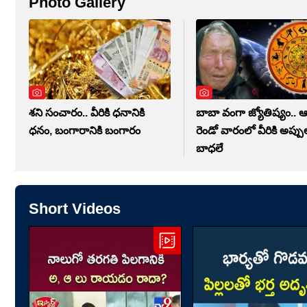
Photo Gallery
శని సంచారం.. వీరికి ధనానికి
బాబా వంగా జ్యోతిష్యం.. ఆ
ధనం, బంగారానికి బంగారం
రెండో వారంలో వీరికి అప్పు
బాధలే
Short Videos