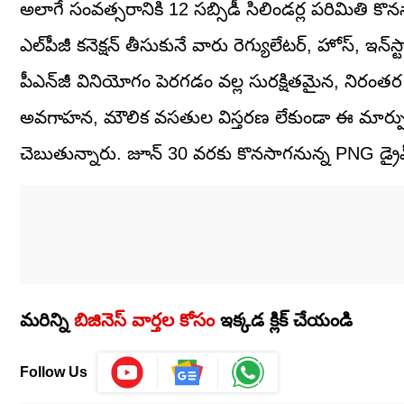
అలాగే సంవత్సరానికి 12 సబ్సిడీ సిలిండర్ల పరిమితి కొన
ఎల్‌పీజీ కనెక్షన్‌ తీసుకునే వారు రెగ్యులేటర్‌, హోస్‌, ఇన
పీఎన్‌జీ వినియోగం పెరగడం వల్ల సురక్షితమైన, నిరం
అవగాహన, మౌలిక వసతుల విస్తరణ లేకుండా ఈ మార్పు
చెబుతున్నారు. జూన్‌ 30 వరకు కొనసాగనున్న PNG డ్ర
మరిన్ని
బిజినెస్‌ వార్తల కోసం
ఇక్కడ క్లిక్‌ చేయండి
Follow Us