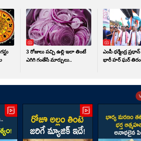
గస్టు
3 రోజులు పచ్చి ఉల్లి ఇలా తింటే
ఎంపీ ధర్మేంద్ర ప్రధా
ల
ఎగిగి గంతేసే మార్పులు..
భారీ హర్ ఘర్ తిరంగ