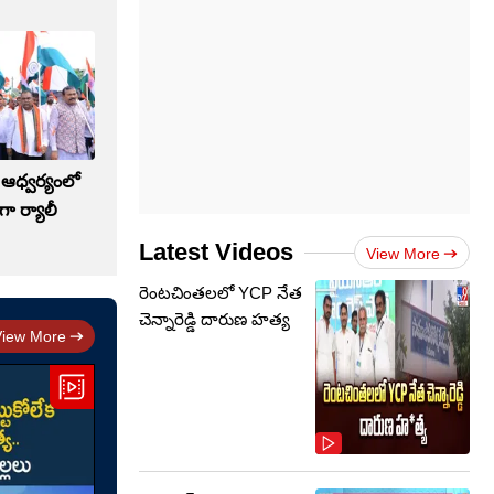
న్ ఆధ్వర్యంలో
ా ర్యాలీ
Latest Videos
View More
రెంటచింతలలో YCP నేత
చెన్నారెడ్డి దారుణ హత్య
View More