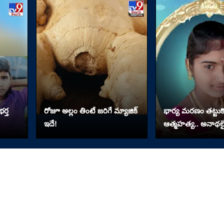
ర్త
రోజూ అల్లం తింటే జరిగే మ్యాజిక్
భార్య మరణం తట్టుకో
ఇదే!
ఆత్మహత్య.. అనాథలై