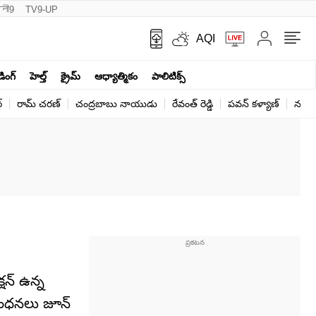
नी9
TV9-UP
AQI
ండింగ్
హెల్త్‌
క్రైమ్
ఆధ్యాత్మికం
పాలిటిక్స్‌
్
రామ్ చ‌ర‌ణ్‌
చంద్రబాబు నాయుడు
రేవంత్ రెడ్డి
పవన్ కళ్యాణ్
నరేంద
్షన్ ఉన్న
నిబంధనలు జూన్