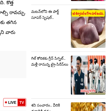
. కొత్త
మటన్‌లోని ఈ పార్ట్
ాల్సి రావచ్చు.
సూపర్ స్పెషల్..
లకు తగిన
ని వారు
గిల్ కోరికకు గ్రీన్ సిగ్నల్..
మళ్లీ రానున్న ట్రై-సిరీస్‌లు
LIVE
TV
శని సంచారం.. వీరికి