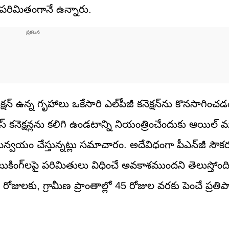
ా పరిమితంగానే ఉన్నారు.
క్షన్‌ ఉన్న గృహాలు ఒకేసారి ఎల్‌పీజీ కనెక్షన్‌ను కొనసాగించడ
కనెక్షన్లను కలిగి ఉండటాన్ని నియంత్రించేందుకు ఆయిల్‌ మార
ు సమన్వయం చేస్తున్నట్లు సమాచారం. అదేవిధంగా పీఎన్‌జీ సౌకర
్‌ బుకింగ్‌లపై పరిమితులు విధించే అవకాశముందని తెలుస్తోంద
ి 25 రోజులకు, గ్రామీణ ప్రాంతాల్లో 45 రోజుల వరకు పెంచే ప్ర