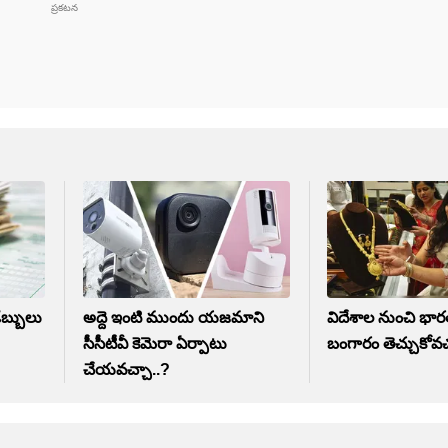
డబ్బులు
అద్దె ఇంటి ముందు యజమాని
విదేశాల నుంచి భార
సీసీటీవీ కెమెరా ఏర్పాటు
బంగారం తెచ్చుకోవచ
చేయవచ్చా..?