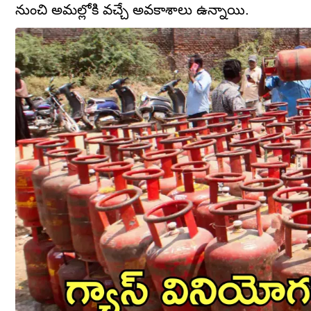
నుంచి అమల్లోకి వచ్చే అవకాశాలు ఉన్నాయి.