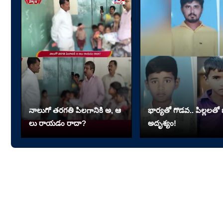
నాలుగో త‌ర‌గతి పిలగానికి అ, ఆ
భార్యతో గొడవ.. పిల్లలతో భ
లు రాయ‌డం రాదా?
అదృశ్యం!