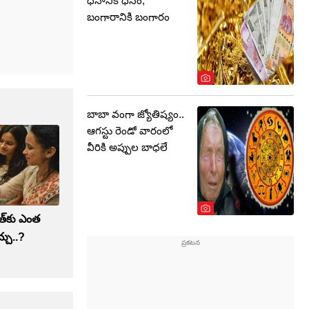
ధనానికి ధనం,
బంగారానికి బంగారం
బాబా వంగా జ్యోతిష్యం..
ఆగస్టు రెండో వారంలో
వీరికి అప్పుల బాధలే
త్‌కు ఎంత
్చు..?