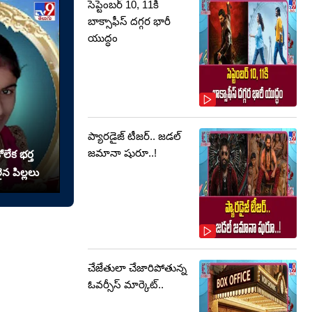
సెప్టెంబర్‌ 10, 11కి
బాక్సాఫీస్ దగ్గర భారీ
యుద్ధం
ప్యారడైజ్ టీజర్.. జడల్
జమానా షురూ..!
లేక భర్త
న పిల్లలు
చేజేతులా చేజారిపోతున్న
ఓవర్సీస్ మార్కెట్..