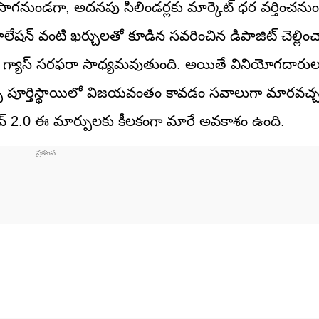
సాగనుండగా, అదనపు సిలిండర్లకు మార్కెట్‌ ధర వర్తించనుంది
్‌స్టాలేషన్‌ వంటి ఖర్చులతో కూడిన సవరించిన డిపాజిట్‌ చెల్లించ
తర గ్యాస్‌ సరఫరా సాధ్యమవుతుంది. అయితే వినియోగదారు
 పూర్తిస్థాయిలో విజయవంతం కావడం సవాలుగా మారవచ్చ
ైవ్‌ 2.0 ఈ మార్పులకు కీలకంగా మారే అవకాశం ఉంది.