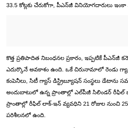
33.5 కోట్లకు చేరుకోగా, పీఎన్‌జీ వినియోగదారులు ఇంక
కొత్త ప్రతిపాదిత నిబంధనల ప్రకారం, ఇప్పటికే పీఎన్‌జీ కనె
ఎదుర్కొనే అవకాశం ఉంది. ఒకే చిరునామాలో రెండు గ్యాస్‌ 
కంపెనీలు, సిటీ గ్యాస్‌ డిస్ట్రిబ్యూషన్‌ సంస్థలు డేటాన
అందుబాటులో ఉన్న ప్రాంతాల్లో ఎల్‌పీజీ సిలిండర్‌ రీఫిల
ప్రాంతాల్లో రీఫిల్‌ లాక్‌-ఇన్‌ వ్యవధిని 21 రోజుల నుంచ
పరిశీలనలో ఉంది.