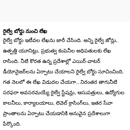
రైల్వే బోర్డు నుంచి లేఖ
రైల్వే బోర్డు ఇటీవల లేఖను జారీ చేసింది. అన్ని రైల్వే జోన్లు,
ఉత్పత్తి యూనిట్లు, ప్రభుత్వ కంపెనీల అధిపతులకు లేఖ
రాసింది. నీటి కొరత ఉన్న ప్రదేశాల్లో ఎయిర్-వాటర్
డీయోనైజర్‌లను ఏర్పాటు చేయాలని రైల్వే బోర్డు సూచించింది.
గత నెలలో ఈ లేఖ విడుదల చేయగా.. నిరంతర తాగునీటి
సరఫరా అవసరమయ్యే రైల్వే స్టేషన్లు, ఆసుపత్రులు, ఉద్యోగుల
కాలనీలు, కార్యాలయాలు, లెవెల్ క్రాసింగ్‌లు, ఇతర సేవా
ప్రాంతాలను ఏర్పాటు చేయడానికి అనువైన ప్రదేశాలుగా
పేర్కొంది.