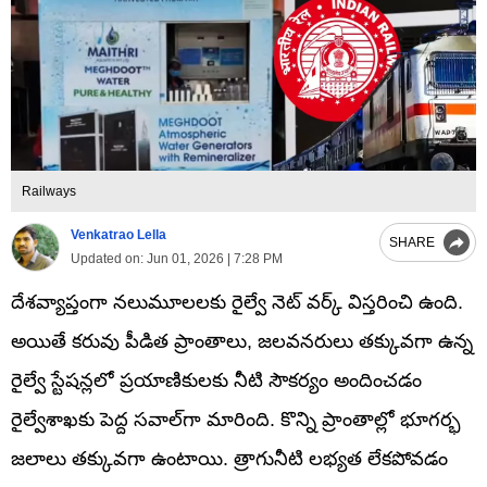
Railways
Venkatrao Lella
SHARE
Updated on:
Jun 01, 2026 | 7:28 PM
దేశవ్యాప్తంగా నలుమూలలకు రైల్వే నెట్ వర్క్ విస్తరించి ఉంది.
అయితే కరువు పీడిత ప్రాంతాలు, జలవనరులు తక్కువగా ఉన్న
రైల్వే స్టేషన్లలో ప్రయాణికులకు నీటి సౌకర్యం అందించడం
రైల్వేశాఖకు పెద్ద సవాల్‌గా మారింది. కొన్ని ప్రాంతాల్లో భూగర్భ
జలాలు తక్కువగా ఉంటాయి. త్రాగునీటి లభ్యత లేకపోవడం