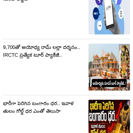
9,700తో అయోధ్య రామ్ లల్లా దర్శనం..
IRCTC ప్రత్యేక టూర్ ప్యాకేజీ..
భారీగా పెరిగిన బంగారం ధర.. ఇవాళ
తులం గోల్డ్‌ ధర ఎంతో తెలుసా