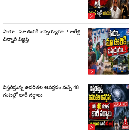
సారూ.. మా ఊరికి బస్సెయ్యరూ..! ఆరేళ్ల
చిన్నారి విజ్ఞప్తి
విస్తరిస్తున్న ఉపరితల ఆవర్తనం వచ్చే 48
గంటల్లో భారీ వర్షాలు