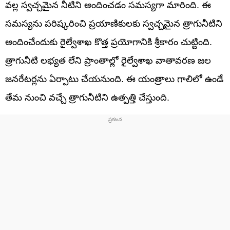
వల్ల స్వచ్చమైన నీటిని అందించడం సమస్యగా మారింది. ఈ
సమస్యను పరిష్కరించి ప్రయాణికులకు స్వచ్చమైన త్రాగునీటిని
అందించేందుకు రైల్వేశాఖ కొత్త ప్రయోగానికి శ్రీకారం చుట్టింది.
త్రాగునీటి లభ్యత లేని ప్రాంతాల్లో రైల్వేశాఖ వాతావరణ జల
జనరేటర్లను ఏర్పాటు చేయనుంది. ఈ యంత్రాలు గాలిలో ఉండే
తేమ నుంచి వచ్చే త్రాగునీటిని ఉత్పత్తి చేస్తుంది.