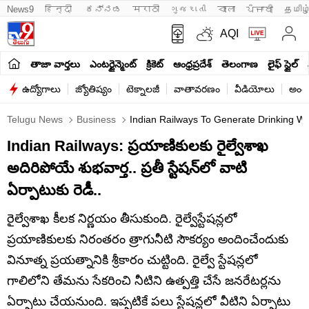
News9
हिन्दी 
ಕನ್ನಡ
मराठी
ગુજરાતી
বাংলা
ਪੰਜਾਬੀ
தமிழ
AQI
తాజా వార్తలు
ఎంటర్టైన్మెంట్
క్రికెట్
ఆంధ్రప్రదేశ్
తెలంగాణ
లైఫ్ స్టైల్
ఉద్యోగాలు
జ్యోతిష్యం
టెక్నాలజీ
వాతావరణం
వీడియోలు
అంతర
Telugu News
Business
Indian Railways To Generate Drinking Wat
Indian Railways: ప్రయాణికులకు రైల్వేశాఖ
అదిరిపోయే శుభవార్త.. ప్రతీ స్టేషన్‌లో వాటి
ఏర్పాటుకు రెడీ..
రైల్వేశాఖ కీలక నిర్ణయం తీసుకుంది. రైల్వేస్టేషన్లలో
ప్రయాణికులకు నిరంతరం త్రాగునీటి సౌకర్యం అందించేందుకు
వినూత్న ప్రయత్నానికి శ్రీకారం చుట్టింది. రైల్వే స్టేషన్లలో
గాలిలోని తేమను సేకరించి నీటిని ఉత్పత్తి చేసే జనరేటర్లను
ఏర్పాటు చేయనుంది. ఇప్పటికే పలు స్టేషన్లలో వీటిని ఏర్పాటు