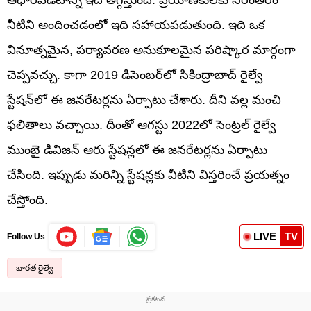
నీటిని అందించడంలో ఇది సహాయపడుతుంది. ఇది ఒక
వినూత్నమైన, పర్యావరణ అనుకూలమైన పరిష్కార మార్గంగా
చెప్పవచ్చు. కాగా 2019 డిసెంబర్‌లో సికింద్రాబాద్ రైల్వే
స్టేషన్‌లో ఈ జనరేటర్లను ఏర్పాటు చేశారు. దీని వల్ల మంచి
ఫలితాలు వచ్చాయి. దీంతో ఆగస్టు 2022లో సెంట్రల్ రైల్వే
ముంబై డివిజన్ ఆరు స్టేషన్లలో ఈ జనరేటర్లను ఏర్పాటు
చేసింది. ఇప్పుడు మరిన్ని స్టేషన్లకు వీటిని విస్తరించే ప్రయత్నం
చేస్తోంది.
LIVE
TV
Follow Us
భారత రైల్వే