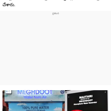
చేశారు.