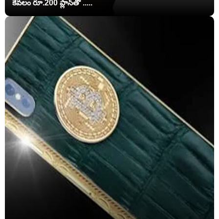
కేవలం రూ.200 ప్లాన్‌తో .....