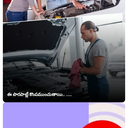
ఈ పొరపాట్లే కొంపముంచుతాయి.. .....