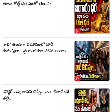
తులం గోల్డ్‌ ధర ఎంతో తెలుసా
గాల్లో ఉండగా విమానంలో భారీ
కుదుపులు.. ప్రయాణికుల హాహాకారాలు
కలెక్టర్‌ అవుతానని చెప్పి.. ఇలా చేశావేంటి
తల్లీ..