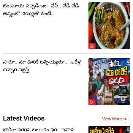
బెండకాయ పచ్చడి ఇలా చేసి.. వేడి వేడి
అన్నంలో నెయ్యితో తింటే..
సారూ.. మా ఊరికి బస్సెయ్యరూ..! ఆరేళ్ల
చిన్నారి విజ్ఞప్తి
Latest Videos
View More
భారీగా పెరిగిన బంగారం ధర.. ఇవాళ