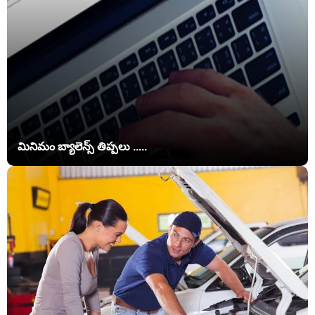
మినిమం బ్యాలెన్స్ తిప్పలు .....