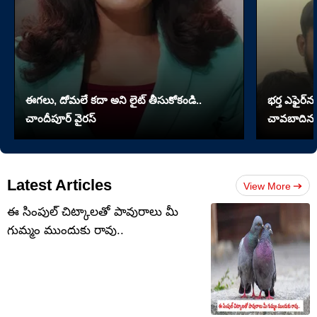
ఈగలు, దోమలే కదా అని లైట్ తీసుకోకండి..
భర్త ఎఫైర్‌న
చాందీపూర్ వైరస్
చావబాదిన భ
Latest Articles
View More
ఈ సింపుల్ చిట్కాలతో పావురాలు మీ
గుమ్మం ముందుకు రావు..