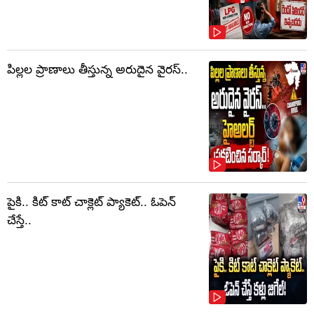
పిల్లల ప్రాణాలు తీస్తున్న అరుదైన వైరస్..
పైకి.. కిట్‌ కాట్‌ చాక్లెట్ ప్యాకెట్‌.. ఓపెన్‌
చేస్తే..