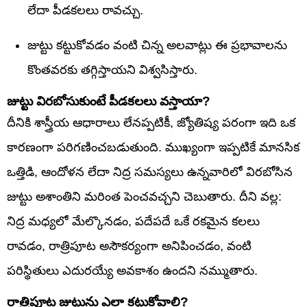
లేదా పీడకలలు రావచ్చు.
జుట్టు కట్టుకోవడం వంటి చిన్న అలవాట్లు ఈ ప్రభావాలను
కొంతవరకు తగ్గిస్తాయని విశ్వసిస్తారు.
జుట్టు విరబోసుకుంటే పీడకలలు వస్తాయా?
దీనికి శాస్త్రీయ ఆధారాలు లేనప్పటికీ, జ్యోతిష్య పరంగా ఇది ఒక
కారణంగా పరిగణించబడుతుంది. ముఖ్యంగా ఇప్పటికే మానసిక
ఒత్తిడి, ఆందోళన లేదా నిద్ర సమస్యలు ఉన్నవారిలో విరబోసిన
జుట్టు అశాంతిని మరింత పెంచవచ్చని చెబుతారు. దీని వల్ల:
నిద్ర మధ్యలో మేల్కొనడం, పదేపదే ఒకే రకమైన కలలు
రావడం, రాత్రిపూట అసౌకర్యంగా అనిపించడం, వంటి
పరిస్థితులు ఎదురయ్యే అవకాశం ఉందని నమ్ముతారు.
రాత్రిపూట జుట్టును ఎలా కట్టుకోవాలి?