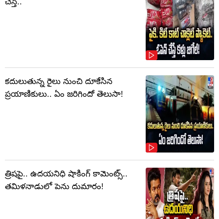
చేస్తే..
కదులుతున్న రైలు నుంచి దూకేసిన
ప్రయాణికులు.. ఏం జరిగిందో తెలుసా!
త్రిషపై.. ఉదయనిధి షాకింగ్‌ కామెంట్స్‌..
తమిళనాడులో పెను దుమారం!