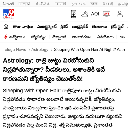
News9
हिन्दी 
ಕನ್ನಡ
मराठी
ગુજરાતી
বাংলা
ਪੰਜਾਬੀ
தமிழ
AQI
తాజా వార్తలు
ఎంటర్టైన్మెంట్
క్రికెట్
ఆంధ్రప్రదేశ్
తెలంగాణ
లైఫ్ స్టైల్
ఉద్యోగాలు
జ్యోతిష్యం
టెక్నాలజీ
వాతావరణం
వీడియోలు
అంతర
Telugu News
Astrology
Sleeping With Open Hair At Night? Astrol
Astrology: రాత్రి జుట్టు విరబోసుకుని
నిద్రపోతున్నారా? పీడకలలు, అశాంతికి ఇదే
కారణమని జ్యోతిష్యం చెబుతోంది!
Sleeping With Open Hair: రాత్రిపూట జుట్టు విరబోసుకుని
నిద్రపోవడం సాధారణ అలవాటే అయినప్పటికీ, జ్యోతిష్యం,
సాంప్రదాయ విశ్వాసాల ప్రకారం ఇది మానసిక ప్రశాంతతపై
ప్రభావం చూపవచ్చని చెబుతారు. జుట్టును వదులుగా కట్టుకుని
నిద్రపోవడం వల్ల మంచి నిద్ర, శక్తి సమతుల్యత, ప్రశాంతత