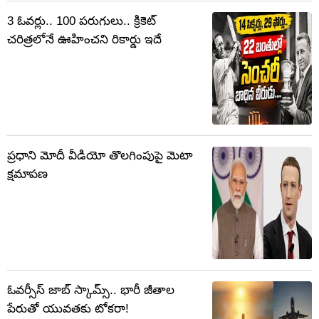
3 ఓవర్లు.. 100 పరుగులు.. క్రికెట్
చరిత్రలోనే ఊహించని రికార్డు ఇదే
ప్రధాని మోదీ వీడియో తొలగింపుపై మెటా
క్షమాపణ
ఓవర్సీస్‌ జాబ్‌ స్కామ్స్‌.. భారీ జీతాల
పేరుతో యువతకు టోకరా!