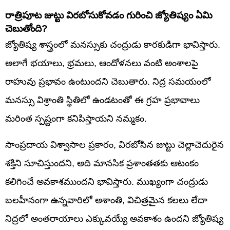
రాత్రిపూట జుట్టు విరబోసుకోవడం గురించి జ్యోతిష్యం ఏమి
చెబుతోంది?
జ్యోతిష్య శాస్త్రంలో మనస్సుకు చంద్రుడు కారకుడిగా భావిస్తారు.
అలాగే భయాలు, భ్రమలు, ఆందోళనలు వంటి అంశాలపై
రాహువు ప్రభావం ఉంటుందని చెబుతారు. నిద్ర సమయంలో
మనస్సు విశ్రాంతి స్థితిలో ఉండటంతో ఈ గ్రహ ప్రభావాలు
మరింత స్పష్టంగా కనిపిస్తాయని నమ్మకం.
సాంప్రదాయ విశ్వాసాల ప్రకారం, విరబోసిన జుట్టు చెల్లాచెదురైన
శక్తిని సూచిస్తుందని, అది మానసిక ప్రశాంతతకు ఆటంకం
కలిగించే అవకాశముందని భావిస్తారు. ముఖ్యంగా చంద్రుడు
బలహీనంగా ఉన్నవారిలో అశాంతి, విచిత్రమైన కలలు లేదా
నిద్రలో అంతరాయాలు ఎక్కువయ్యే అవకాశం ఉందని జ్యోతిష్య