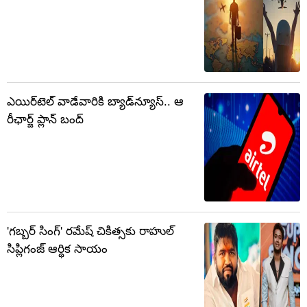
ఎయిర్‌టెల్ వాడేవారికి బ్యాడ్‌న్యూస్.. ఆ
రీఛార్జ్ ప్లాన్ బంద్
'గబ్బర్ సింగ్' రమేష్ చికిత్సకు రాహుల్
సిప్లిగంజ్ ఆర్థిక సాయం