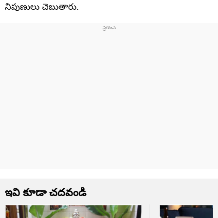
నిపుణులు చెబుతారు.
ఇవి కూడా చదవండి