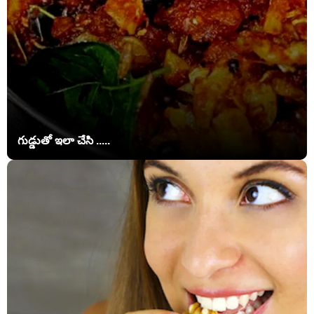
గుడ్డుతో ఇలా చేసి .....