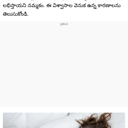
లభిస్తాయని నమ్మకం. ఈ విశ్వాసాల వెనుక ఉన్న కారణాలను
తెలుసుకోండి.