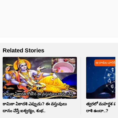
Related Stories
కామికా ఏకాదశి ఎప్పుడు? ఈ వస్తువులు
త్వరలో మహర్దశ పట్టే 
దానం చేస్తే ఐశ్వర్యం, శుభ..
రాశి ఉందా..?