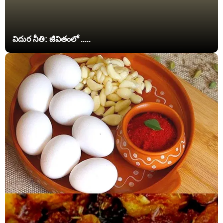
విదుర నీతి: జీవితంలో .....