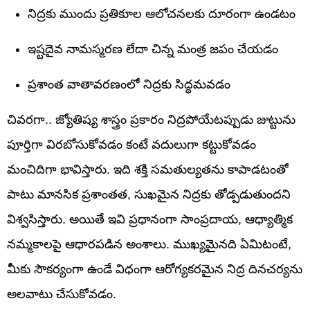
నిద్రకు ముందు ప్రతికూల ఆలోచనలకు దూరంగా ఉండటం
ఇష్టదైవ నామస్మరణ లేదా చిన్న మంత్ర జపం చేయడం
ప్రశాంత వాతావరణంలో నిద్రకు సిద్ధమవడం
చివరగా.. జ్యోతిష్య శాస్త్రం ప్రకారం నిద్రపోయేటప్పుడు జుట్టును
పూర్తిగా విరబోసుకోవడం కంటే వదులుగా కట్టుకోవడం
మంచిదిగా భావిస్తారు. ఇది శక్తి సమతుల్యతను కాపాడటంతో
పాటు మానసిక ప్రశాంతత, సుఖమైన నిద్రకు తోడ్పడుతుందని
విశ్వసిస్తారు. అయితే ఇవి ప్రధానంగా సాంప్రదాయ, ఆధ్యాత్మిక
నమ్మకాలపై ఆధారపడిన అంశాలు. ముఖ్యమైనది ఏమిటంటే,
మీకు సౌకర్యంగా ఉండే విధంగా ఆరోగ్యకరమైన నిద్ర దినచర్యను
అలవాటు చేసుకోవడం.