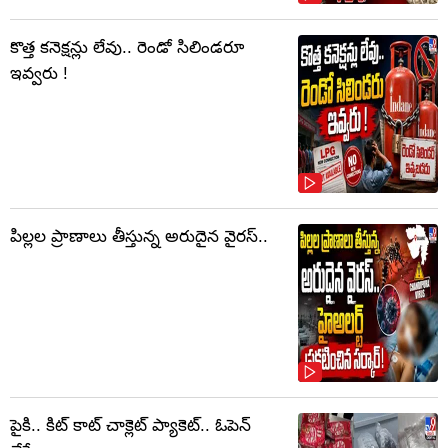
కొత్త కనెక్షన్లు లేవు.. రెండో సిలిండరూ
ఇవ్వరు !
పిల్లల ప్రాణాలు తీస్తున్న అరుదైన వైరస్..
పైకి.. కిట్‌ కాట్‌ చాక్లెట్ ప్యాకెట్‌.. ఓపెన్‌