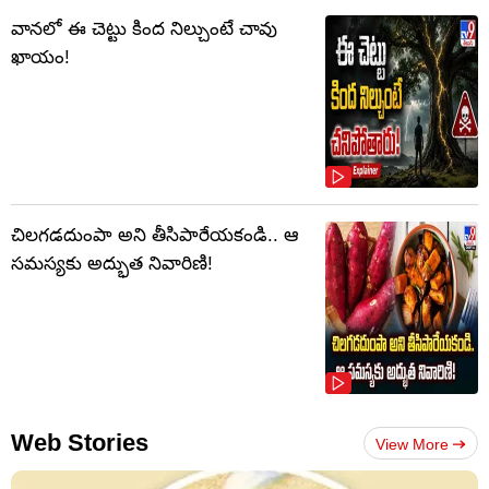
వానలో ఈ చెట్టు కింద నిల్చుంటే చావు
ఖాయం!
చిలగడదుంపా అని తీసిపారేయకండి.. ఆ
సమస్యకు అద్భుత నివారిణి!
Web Stories
View More