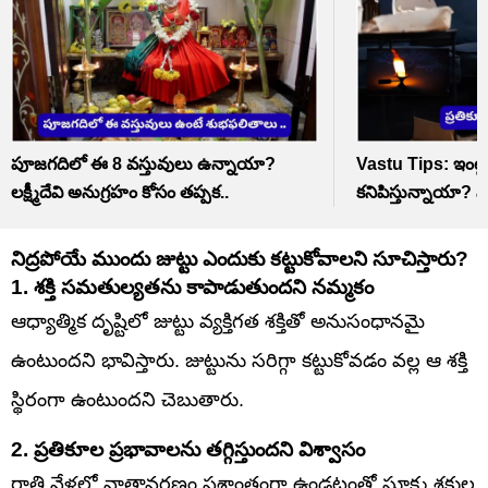
పూజగదిలో ఈ 8 వస్తువులు ఉన్నాయా?
Vastu Tips: ఇంట్
లక్ష్మీదేవి అనుగ్రహం కోసం తప్పక..
కనిపిస్తున్నాయా? నెగ
నిద్రపోయే ముందు జుట్టు ఎందుకు కట్టుకోవాలని సూచిస్తారు?
1. శక్తి సమతుల్యతను కాపాడుతుందని నమ్మకం
ఆధ్యాత్మిక దృష్టిలో జుట్టు వ్యక్తిగత శక్తితో అనుసంధానమై
ఉంటుందని భావిస్తారు. జుట్టును సరిగ్గా కట్టుకోవడం వల్ల ఆ శక్తి
స్థిరంగా ఉంటుందని చెబుతారు.
2. ప్రతికూల ప్రభావాలను తగ్గిస్తుందని విశ్వాసం
రాత్రి వేళల్లో వాతావరణం ప్రశాంతంగా ఉండటంతో సూక్ష్మ శక్తుల