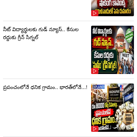
నీట్ విద్యార్థులకు గుడ్ న్యూస్.. కేసుల
రద్దుకు గ్రీన్ సిగ్నల్
ప్రపంచంలోనే ధనిక గ్రామం.. భారత్‌లోనే...!