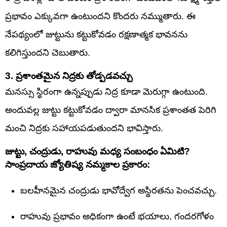
ప్రభావం ఎక్కువగా ఉంటుందని కొందరు నమ్ముతారు. ఈ
నేపథ్యంలో జుట్టును కట్టుకోవడం రక్షణాత్మక భావనను
కలిగిస్తుందని చెబుతారు.
3. ప్రశాంతమైన నిద్రకు తోడ్పడవచ్చు
మనస్సు స్థిరంగా ఉన్నప్పుడు నిద్ర కూడా మెరుగ్గా ఉంటుంది.
అందువల్ల జుట్టు కట్టుకోవడం ద్వారా మానసిక ప్రశాంతత పెరిగి
మంచి నిద్రకు సహాయపడుతుందని భావిస్తారు.
జుట్టు, చంద్రుడు, రాహువు మధ్య సంబంధం ఏమిటి?
సాంప్రదాయ జ్యోతిష్య నమ్మకాల ప్రకారం:
బలహీనమైన చంద్రుడు భావోద్వేగ అస్థిరతను పెంచవచ్చు.
రాహువు ప్రభావం అధికంగా ఉంటే భయాలు, గందరగోళం