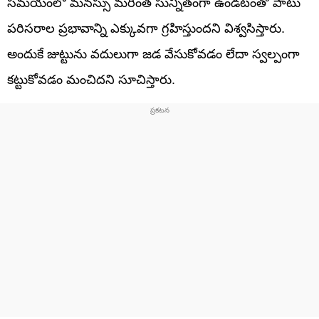
సమయంలో మనస్సు మరింత సున్నితంగా ఉండటంతో పాటు
పరిసరాల ప్రభావాన్ని ఎక్కువగా గ్రహిస్తుందని విశ్వసిస్తారు.
అందుకే జుట్టును వదులుగా జడ వేసుకోవడం లేదా స్వల్పంగా
కట్టుకోవడం మంచిదని సూచిస్తారు.