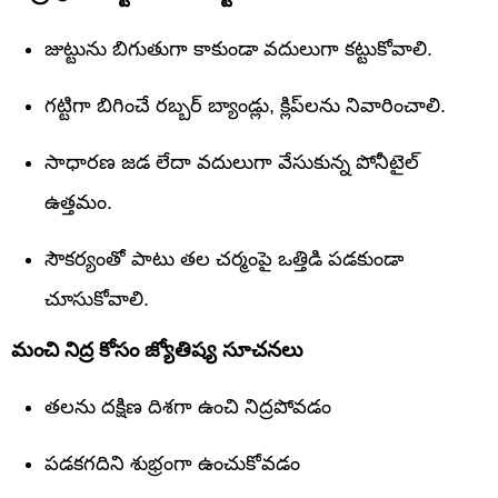
జుట్టును బిగుతుగా కాకుండా వదులుగా కట్టుకోవాలి.
గట్టిగా బిగించే రబ్బర్ బ్యాండ్లు, క్లిప్‌లను నివారించాలి.
సాధారణ జడ లేదా వదులుగా వేసుకున్న పోనీటైల్
ఉత్తమం.
సౌకర్యంతో పాటు తల చర్మంపై ఒత్తిడి పడకుండా
చూసుకోవాలి.
మంచి నిద్ర కోసం జ్యోతిష్య సూచనలు
తలను దక్షిణ దిశగా ఉంచి నిద్రపోవడం
పడకగదిని శుభ్రంగా ఉంచుకోవడం