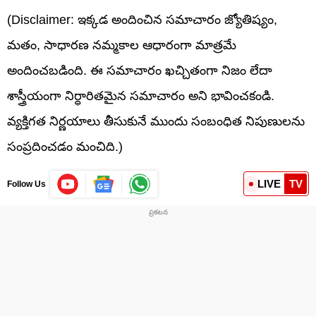
(Disclaimer: ఇక్కడ అందించిన సమాచారం జ్యోతిష్యం,
మతం, సాధారణ నమ్మకాల ఆధారంగా మాత్రమే
అందించబడింది. ఈ సమాచారం ఖచ్చితంగా నిజం లేదా
శాస్త్రీయంగా నిర్ధారితమైన సమాచారం అని భావించకండి.
వ్యక్తిగత నిర్ణయాలు తీసుకునే ముందు సంబంధిత నిపుణులను
సంప్రదించడం మంచిది.)
LIVE
TV
Follow Us