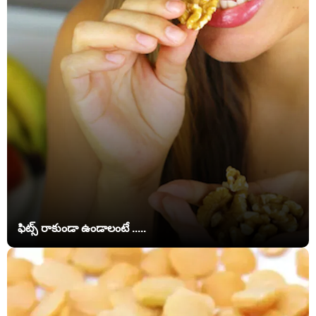
ఫిట్స్ రాకుండా ఉండాలంటే .....