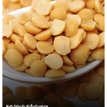
కంది పప్పును కుమ్మేస్తున్నారా.. .....