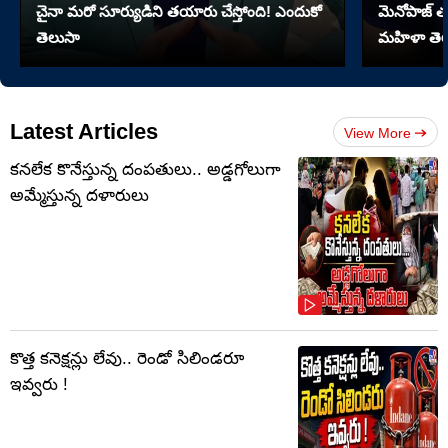
చైనా మరో సూర్యుడిని తయారు చేస్తోంది! ఎందుకో
మెనోపాజ్ త
తెలుసా
మహిళా తెల
Latest Articles
View More
కనలేక కొనేస్తున్న దంపతులు.. అడ్డగోలుగా
అమ్మేస్తున్న దళారులు
కొత్త కనెక్షన్లు లేవు.. రెండో సిలిండరూ
ఇవ్వరు !