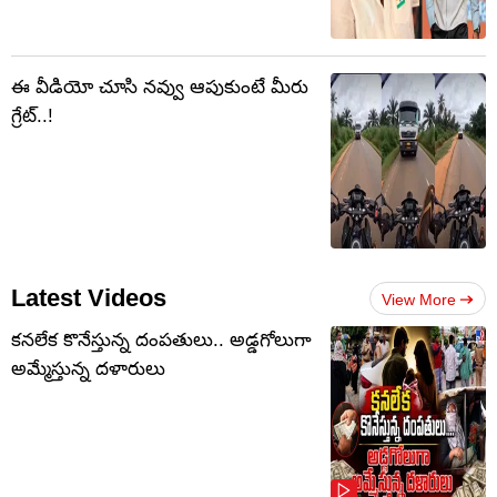
ఈ వీడియో చూసి నవ్వు ఆపుకుంటే మీరు
గ్రేట్..!
Latest Videos
View More
కనలేక కొనేస్తున్న దంపతులు.. అడ్డగోలుగా
అమ్మేస్తున్న దళారులు