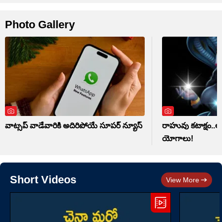
Photo Gallery
వాట్సప్‌ వాడేవారికి అదిరిపోయే సూపర్ న్యూస్
రాహువు కటాక్షం..ఆ 
యోగాలు!
Short Videos
View More