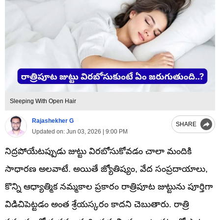
Sleeping With Open Hair
Rajashekher G
SHARE
Updated on:
Jun 03, 2026 | 9:00 PM
నిద్రపోయేటప్పుడు జుట్టు విరబోసుకోవడం చాలా మందికి
సాధారణ అలవాటే. అయితే జ్యోతిష్యం, వేద సంప్రదాయాలు,
కొన్ని ఆధ్యాత్మిక నమ్మకాల ప్రకారం రాత్రిపూట జుట్టును పూర్తిగా
విడిచిపెట్టడం అంత శ్రేయస్కరం కాదని చెబుతారు. రాత్రి