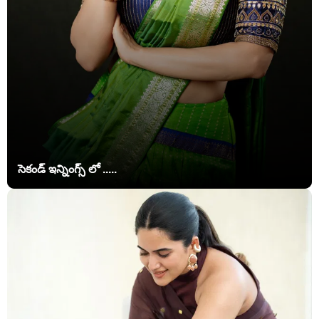
సెకండ్ ఇన్నింగ్స్ లో .....