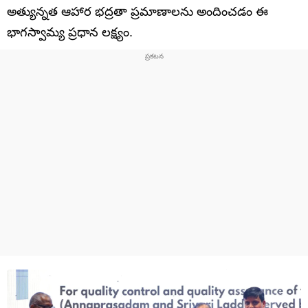
అత్యున్నత ఆహార భద్రతా ప్రమాణాలను అందించడం ఈ
భాగస్వామ్య ప్రధాన లక్ష్యం.