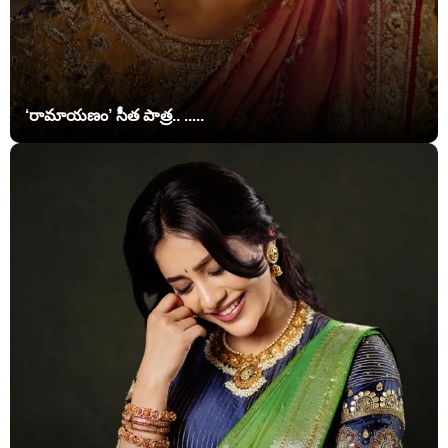
‘రామాయణం’ సీత పాత్ర.. .....