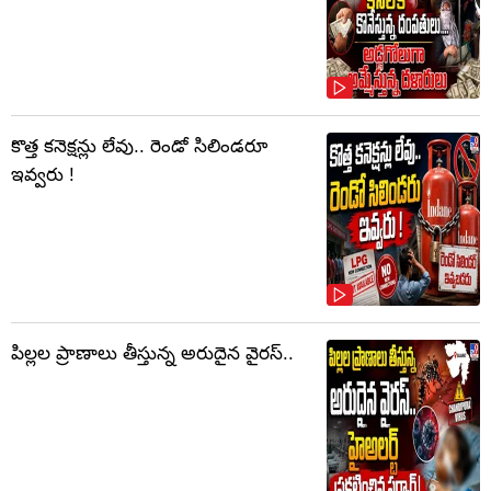
కొత్త కనెక్షన్లు లేవు.. రెండో సిలిండరూ
ఇవ్వరు !
పిల్లల ప్రాణాలు తీస్తున్న అరుదైన వైరస్..