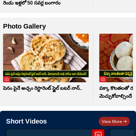
రెండు ఇళ్లలో 50 సవర్ల బంగారం
Photo Gallery
పెనం పైనే అచ్చం రెస్టారెంట్ స్టైల్ బటర్ నాన్..
పక్కా కొలతలతో రవ్వ 
మెచ్చుకోవాల్సిందే
Short Videos
View More