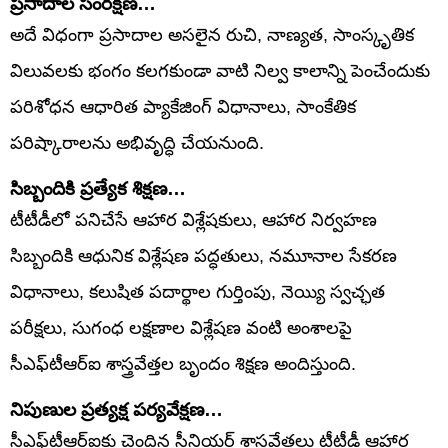
ప్రసాదాల సంరక్షణ…
అదే విధంగా ప్రసాదాల అసలైన రుచి, నాణ్యత, సాంస్కృతిక
విలువలకు భంగం కలగకుండా వాటి నిల్వ కాలాన్ని పెంచేందుకు
పరిశోధన ఆధారిత ప్యాకేజింగ్ విధానాలు, సాంకేతిక
పరిష్కారాలను అభివృద్ధి చేయనుంది.
సిబ్బందికి ప్రత్యేక శిక్షణ…
టీటీడీలో పనిచేసే ఆహార విశ్లేషకులు, ఆహార నిర్వహణ
సిబ్బందికి ఆధునిక విశ్లేషణ పద్ధతులు, నమూనాల సేకరణ
విధానాలు, కలుషిత పదార్థాల గుర్తింపు, నెయ్యి స్వచ్ఛత
పరీక్షలు, సుగంధ లక్షణాల విశ్లేషణ వంటి అంశాలపై
సీఎఫ్‌టీఆర్‌ఐ శాస్త్రవేత్తల బృందం శిక్షణ అందిస్తుంది.
నిపుణుల ప్రత్యక్ష పర్యవేక్షణ…
సీఎఫ్‌టీఆర్‌ఐకు చెందిన సీనియర్ శాస్త్రవేత్తలు టీటీడీ ఆహార