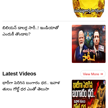
బిలియన్ డాలర్ల సారీ..! ఇండియాతో
ఎందుకీ తొండాట?
Latest Videos
View More
భారీగా పెరిగిన బంగారం ధర.. ఇవాళ
తులం గోల్డ్‌ ధర ఎంతో తెలుసా