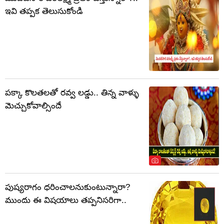
ఇవి తప్పక తెలుసుకోండి
పక్కా కొలతలతో రవ్వ లడ్డు.. తిన్న వాళ్ళు
మెచ్చుకోవాల్సిందే
పుష్యరాగం ధరించాలనుకుంటున్నారా?
ముందు ఈ విషయాలు తప్పనిసరిగా..