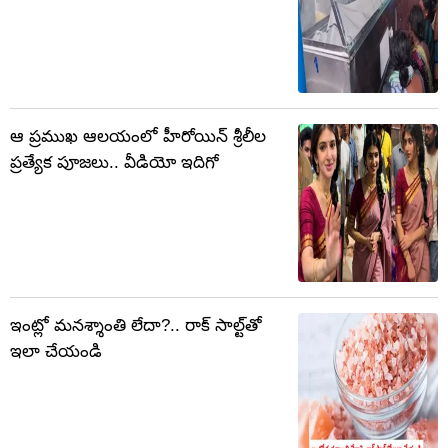
ఆ ప్రముఖ ఆలయంలో హీరోయిన్ శ్రీలీల
ప్రత్యేక పూజలు.. వీడియో ఇదిగో
ఇంట్లో మనశ్శాంతి లేదా?.. రాక్ సాల్ట్‌తో
ఇలా చేయండి