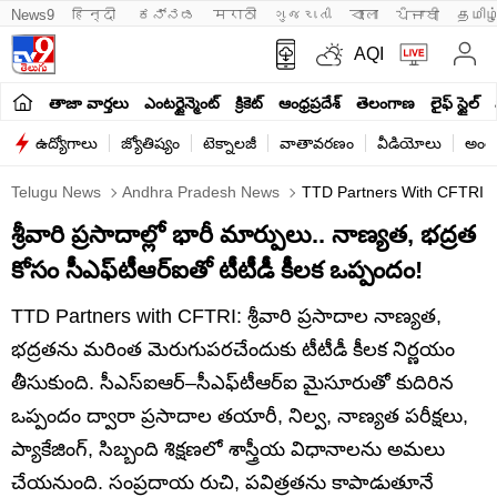
News9
हिन्दी 
ಕನ್ನಡ
मराठी
ગુજરાતી
বাংলা
ਪੰਜਾਬੀ
தமிழ
AQI
తాజా వార్తలు
ఎంటర్టైన్మెంట్
క్రికెట్
ఆంధ్రప్రదేశ్
తెలంగాణ
లైఫ్ స్టైల్
ఉద్యోగాలు
జ్యోతిష్యం
టెక్నాలజీ
వాతావరణం
వీడియోలు
అంతర
Telugu News
Andhra Pradesh News
TTD Partners With CFTRI To
శ్రీవారి ప్రసాదాల్లో భారీ మార్పులు.. నాణ్యత, భద్రత
కోసం సీఎఫ్‌టీఆర్‌ఐతో టీటీడీ కీలక ఒప్పందం!
TTD Partners with CFTRI: శ్రీవారి ప్రసాదాల నాణ్యత,
భద్రతను మరింత మెరుగుపరచేందుకు టీటీడీ కీలక నిర్ణయం
తీసుకుంది. సీఎస్‌ఐఆర్–సీఎఫ్‌టీఆర్‌ఐ మైసూరుతో కుదిరిన
ఒప్పందం ద్వారా ప్రసాదాల తయారీ, నిల్వ, నాణ్యత పరీక్షలు,
ప్యాకేజింగ్, సిబ్బంది శిక్షణలో శాస్త్రీయ విధానాలను అమలు
చేయనుంది. సంప్రదాయ రుచి, పవిత్రతను కాపాడుతూనే