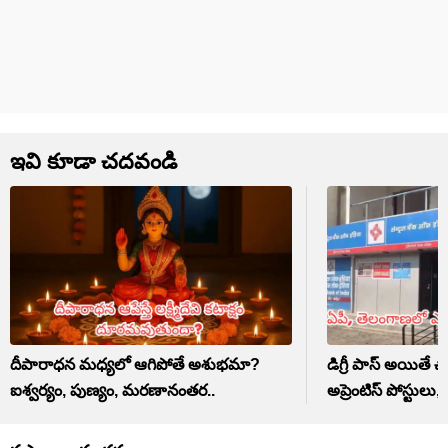
ఇవి కూడా చదవండి
దీపారాధన మధ్యలో ఆగిపోతే అశుభమా?
డిగ్రీ పాస్ అయితే చ
ఐశ్వర్యం, పుణ్యం, మరణానంతర..
అప్రెంటిస్ పోస్టులు,