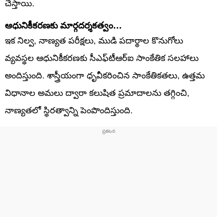
చేస్తాయి.
ఆధునికీకరణకు మార్గదర్శకత్వం…
ఇక నిల్వ, నాణ్యత పరీక్షలు, ముడి పదార్థాల కొనుగోలు
వ్యవస్థల ఆధునికీకరణకు సీఎఫ్‌టీఆర్‌ఐ సాంకేతిక సలహాలు
అందిస్తుంది. శాస్త్రీయంగా ధృవీకరించిన సాంకేతికతలు, ఉత్తమ
విధానాల అమలు ద్వారా కలుషిత ప్రమాదాలను తగ్గించి,
నాణ్యతలో స్థిరత్వాన్ని పెంపొందిస్తుంది.