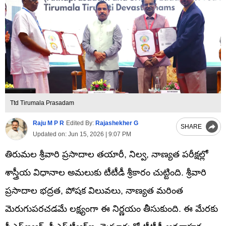
Ttd Tirumala Prasadam
Raju M P R
Edited By:
Rajashekher G
SHARE
Updated on:
Jun 15, 2026 | 9:07 PM
తిరుమల శ్రీవారి ప్రసాదాల తయారీ, నిల్వ, నాణ్యత పరీక్షల్లో
శాస్త్రీయ విధానాల అమలుకు టీటీడీ శ్రీకారం చుట్టింది. శ్రీవారి
ప్రసాదాల భద్రత, పోషక విలువలు, నాణ్యత మరింత
మెరుగుపరచడమే లక్ష్యంగా ఈ నిర్ణయం తీసుకుంది. ఈ మేరకు