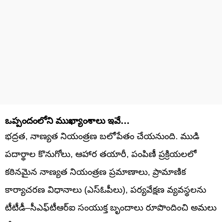
ఒప్పందంలోని ముఖ్యాంశాలు ఇవే…
భద్రత, నాణ్యత నియంత్రణ బలోపేతం చేయనుంది. ముడి
పదార్థాల కొనుగోలు, ఆహార తయారీ, పంపిణీ ప్రక్రియలలో
కఠినమైన నాణ్యత నియంత్రణ ప్రమాణాలు, ప్రామాణిక
కార్యాచరణ విధానాలు (ఎస్‌ఓపీలు), పర్యవేక్షణ వ్యవస్థలను
టీటీడీ–సీఎఫ్‌టీఆర్‌ఐ సంయుక్త బృందాలు రూపొందించి అమలు