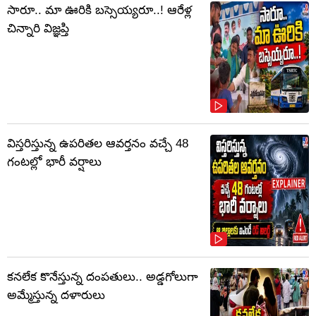
సారూ.. మా ఊరికి బస్సెయ్యరూ..! ఆరేళ్ల
చిన్నారి విజ్ఞప్తి
విస్తరిస్తున్న ఉపరితల ఆవర్తనం వచ్చే 48
గంటల్లో భారీ వర్షాలు
కనలేక కొనేస్తున్న దంపతులు.. అడ్డగోలుగా
అమ్మేస్తున్న దళారులు