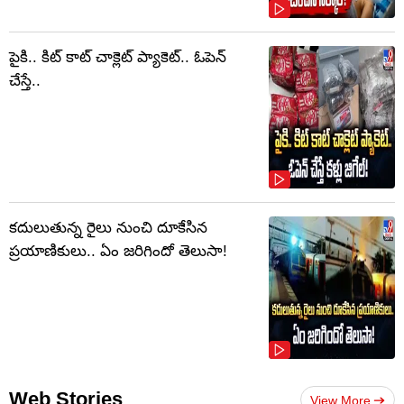
పైకి.. కిట్‌ కాట్‌ చాక్లెట్ ప్యాకెట్‌.. ఓపెన్‌
చేస్తే..
కదులుతున్న రైలు నుంచి దూకేసిన
ప్రయాణికులు.. ఏం జరిగిందో తెలుసా!
Web Stories
View More