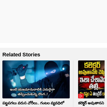
Related Stories
పట్టపగలు వరుస చోరీలు.. గంటల వ్యవధిలో
కలెక్టర్‌ అవుతానని చె