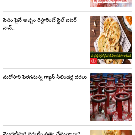
పెనం పైనే అచ్చం రెస్టారెంట్ స్టైల్ బటర్
నాన్..
మరోసారి పెరగనున్న గ్యాస్ సిలిండర్ల ధరలు
మొదటిసారి వరలక్ష్మీ వ్రతం చేస్తున్నారా?..