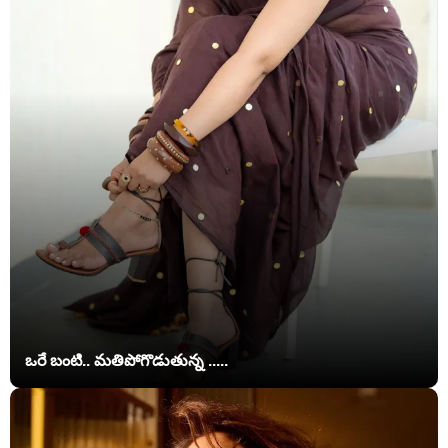
ఒరే బంటి.. మతిపోగొడుతున్న .....