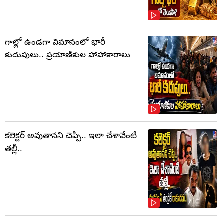
గాల్లో ఉండగా విమానంలో భారీ
కుదుపులు.. ప్రయాణికుల హాహాకారాలు
కలెక్టర్‌ అవుతానని చెప్పి.. ఇలా చేశావేంటి
తల్లీ..