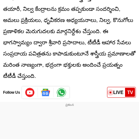
తయారీ, నిల్వ కేంద్రాలను క్రమం తప్పకుండా సందర్శించి,
అమలు ప్రక్రియలు, ధృవీకరణ అధ్యయనాలు, నిల్వ, కొనుగోలు
ప్రణాళికల మెరుగుదలకు మార్గనిర్దేశం చేస్తుంది. ఈ
భాగస్వామ్యం ద్వారా శ్రీవారి ప్రసాదాలు, టీటీడీ ఆహార సేవలు
సంప్రదాయ పవిత్రతను కాపాడుకుంటూనే శాస్త్రీయ ప్రమాణాలతో
మరింత నాణ్యంగా, భద్రంగా భక్తులకు అందించే ప్రయత్నం
టీటీడీ చేస్తుంది.
LIVE
TV
Follow Us