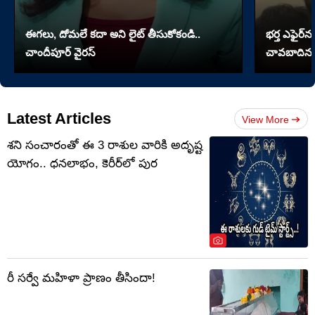
ఈగలు, దోమలే కదా అని లైట్ తీసుకోకండి..
భర్త ఎఫైర్‌న
చాందీపూర్ వైరస్
చావబాదిన భ
Latest Articles
View More
శని సంచారంతో ఈ 3 రాశుల వారికి అదృష్ట
యోగం.. ధనలాభం, కెరీర్‌లో పుర
రీ సర్వే మహిళా ప్రాణం తీసిందా!