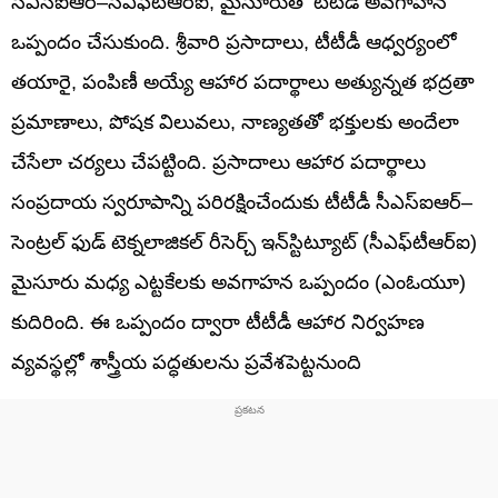
సీఎస్‌ఐఆర్–సీఎఫ్‌టీఆర్‌ఐ, మైసూరుతో టీటీడీ అవగాహన
ఒప్పందం చేసుకుంది. శ్రీవారి ప్రసాదాలు, టీటీడీ ఆధ్వర్యంలో
తయారై, పంపిణీ అయ్యే ఆహార పదార్థాలు అత్యున్నత భద్రతా
ప్రమాణాలు, పోషక విలువలు, నాణ్యతతో భక్తులకు అందేలా
చేసేలా చర్యలు చేపట్టింది. ప్రసాదాలు ఆహార పదార్థాలు
సంప్రదాయ స్వరూపాన్ని పరిరక్షించేందుకు టీటీడీ సీఎస్‌ఐఆర్–
సెంట్రల్ ఫుడ్ టెక్నలాజికల్ రీసెర్చ్ ఇన్‌స్టిట్యూట్ (సీఎఫ్‌టీఆర్‌ఐ)
మైసూరు మధ్య ఎట్టకేలకు అవగాహన ఒప్పందం (ఎంఓయూ)
కుదిరింది. ఈ ఒప్పందం ద్వారా టీటీడీ ఆహార నిర్వహణ
వ్యవస్థల్లో శాస్త్రీయ పద్ధతులను ప్రవేశపెట్టనుంది