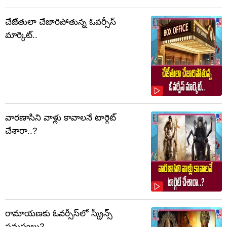
చేజేతులా చేజారిపోతున్న ఓవర్సీస్
మార్కెట్..
వారణాసిని వాళ్లు కావాలనే టార్గెట్
చేశారా..?
రామాయణకు ఓవర్సీస్‌లో స్క్రీన్స్
సమస్యలు?