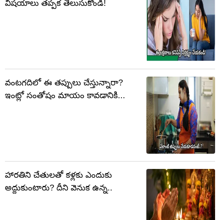
విషయాలు తప్పక తెలుసుకోండి!
వంటగదిలో ఈ తప్పులు చేస్తున్నారా?
ఇంట్లో సంతోషం మాయం కావడానికి...
హారతిని చేతులతో కళ్లకు ఎందుకు
అద్దుకుంటారు? దీని వెనుక ఉన్న..