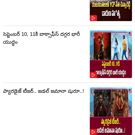
సెప్టెంబర్‌ 10, 11కి బాక్సాఫీస్ దగ్గర భారీ
యుద్ధం
ప్యారడైజ్ టీజర్.. జడల్ జమానా షురూ..!