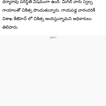
ధర్మారావు పరిస్థితి విషమంగా ఉంది. మిగిలి వారు స్వల్ప
గాయాలతో చికిత్స పొందుతున్నారు. గాయపడ్డ వారందరికీ
విశాఖ కేజీహెచ్ లో చికిత్స అందిస్తున్నామని అధికారులు
తెలిపారు.