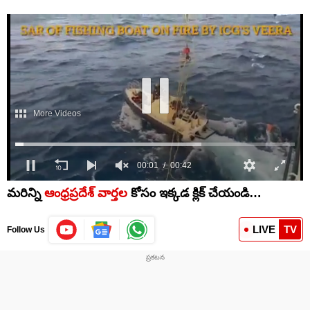
మరిన్ని
ఆంధ్రప్రదేశ్ వార్తల
కోసం ఇక్కడ క్లిక్ చేయండి…
LIVE
TV
Follow Us