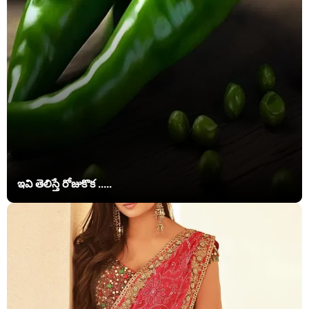
ఇవి తెలిస్తే రోజుకొక .....