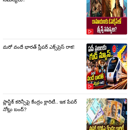
మరో వందే భారత్ స్లీపర్ ఎక్స్‌ప్రెస్ రాక!
ప్లాస్టిక్‌ కరెన్సీపై కేంద్రం క్లారిటీ.. ఇక పేపర్‌
నోట్లు బంద్‌?