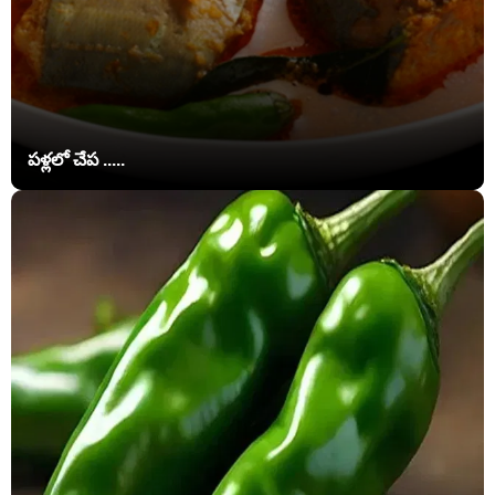
పళ్లలో చేప .....