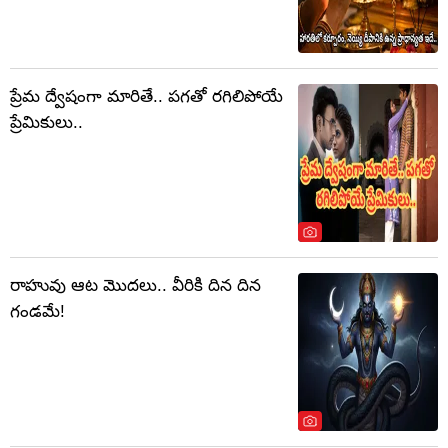
ప్రేమ ద్వేషంగా మారితే.. పగతో రగిలిపోయే
ప్రేమికులు..
రాహువు ఆట మొదలు.. వీరికి దిన దిన
గండమే!