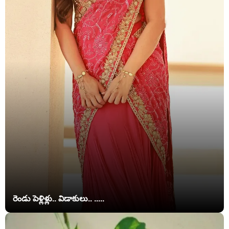
రెండు పెళ్లిళ్లు.. విడాకులు.. .....