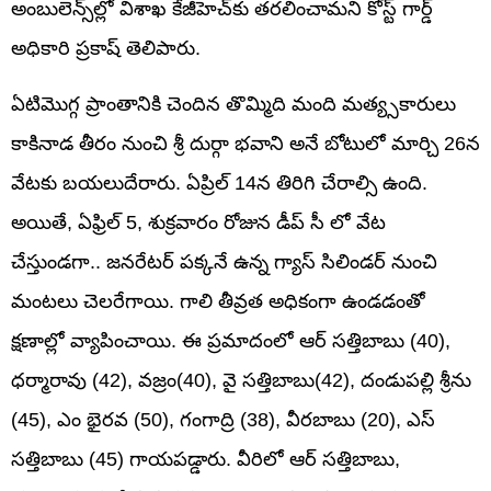
అంబులెన్స్‌ల్లో విశాఖ కేజీహెచ్‌కు తరలించామని కోస్ట్ గార్డ్
అధికారి ప్రకాష్ తెలిపారు.
ఏటిమొగ్గ ప్రాంతానికి చెందిన తొమ్మిది మంది మత్య్సకారులు
కాకినాడ తీరం నుంచి శ్రీ దుర్గా భవాని అనే బోటులో మార్చి 26న
వేటకు బయలుదేరారు. ఏప్రిల్ 14న తిరిగి చేరాల్సి ఉంది.
అయితే, ఏఫ్రిల్ 5, శుక్రవారం రోజున డీప్ సీ లో వేట
చేస్తుండగా.. జనరేటర్ పక్కనే ఉన్న గ్యాస్ సిలిండర్ నుంచి
మంటలు చెలరేగాయి. గాలి తీవ్రత అధికంగా ఉండడంతో
క్షణాల్లో వ్యాపించాయి. ఈ ప్రమాదంలో ఆర్ సత్తిబాబు (40),
ధర్మారావు (42), వజ్రం(40), వై సత్తిబాబు(42), దండుపల్లి శ్రీను
(45), ఎం భైరవ (50), గంగాద్రి (38), వీరబాబు (20), ఎస్
సత్తిబాబు (45) గాయపడ్డారు. వీరిలో ఆర్ సత్తిబాబు,