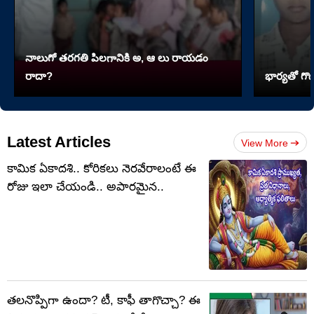
నాలుగో త‌ర‌గతి పిలగానికి అ, ఆ లు రాయ‌డం
రాదా?
భార్యతో గొడ
Latest Articles
View More
కామిక ఏకాదశి.. కోరికలు నెరవేరాలంటే ఈ
రోజు ఇలా చేయండి.. అపారమైన..
తలనొప్పిగా ఉందా? టీ, కాఫీ తాగొచ్చా? ఈ