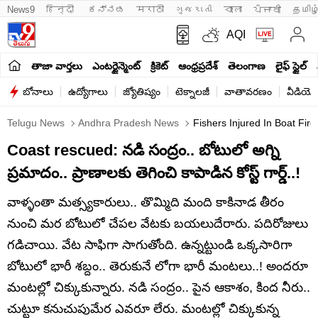
News9
हिन्दी 
ಕನ್ನಡ
मराठी
ગુજરાતી
বাংলা
ਪੰਜਾਬੀ
தமிழ
AQI
తాజా వార్తలు
ఎంటర్టైన్మెంట్
క్రికెట్
ఆంధ్రప్రదేశ్
తెలంగాణ
లైఫ్ స్టైల్
బోనాలు
ఉద్యోగాలు
జ్యోతిష్యం
టెక్నాలజీ
వాతావరణం
వీడియో
Telugu News
Andhra Pradesh News
Fishers Injured In Boat Fi
Coast rescued: నడి సంద్రం.. బోటులో అగ్ని
ప్రమాదం.. ప్రాణాలకు తెగించి కాపాడిన కోస్ట్ గార్డ్..!
వాళ్ళంతా మత్స్యకారులు.. తొమ్మిది మంది కాకినాడ తీరం
నుంచి మర బోటులో చేపల వేటకు బయలుదేరారు. పదిరోజులు
గడిచాయి. వేట సాఫిగా సాగుతోంది. ఉన్నట్టుండి ఒక్కసారిగా
బోటులో భారీ శబ్దం.. తెరుకునే లోగా భారీ మంటలు..! అందరూ
మంటల్లో చిక్కుకున్నారు. నడి సంద్రం.. పైన ఆకాశం, కింద నీరు..
చుట్టూ కనుచుపుమేర ఎవరూ లేరు. మంటల్లో చిక్కుకున్న