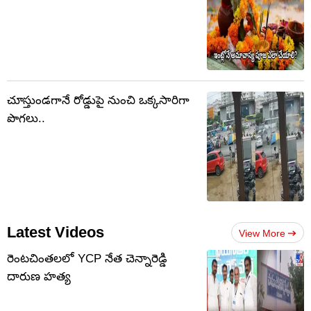
చూస్తుండగానే రోడ్డుపై నుంచి ఒక్కసారిగా
పొగలు..
Latest Videos
View More
రెంటచింతలలో YCP నేత చెన్నారెడ్డి
దారుణ హత్య