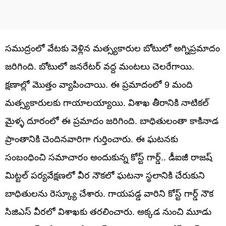
సముద్రంలో వేటకు వెళ్లిన మత్స్యకారుల బోటులో అగ్నిప్రమాదం
జరిగింది. బోటులో జనరేటర్ వద్ద మంటలు చెలరేగాయి.
క్షణాల్లో మొత్తం వ్యాపించాయి. ఈ ప్రమాదంలో 9 మంది
మత్స్యకారులకు గాయాలయ్యాయి. విశాఖ తీరానికి నాటికల్
మైళ్ళ దూరంలో ఈ ప్రమాదం జరిగింది. బాధితులంతా కాకినాడ
ప్రాంతానికి చెందినవారిగా గుర్తించారు. ఈ ఘటనకు
సంబంధించి సమాచారం అందుకున్న కోస్ట్ గార్డ్.. డీఐజీ రాజష్
మిట్టల్ పర్యవేక్షణలో వీర నౌకలో ఘటనా స్థలానికి చేరుకుని
బాధితులను రెస్క్యూ చేశారు. గాయపడ్డ వారిని కోస్ట్ గార్డ్ నౌక
సిజిఎస్ వీరలో విశాఖకు తరలించారు. అక్కడ నుంచి మూడు