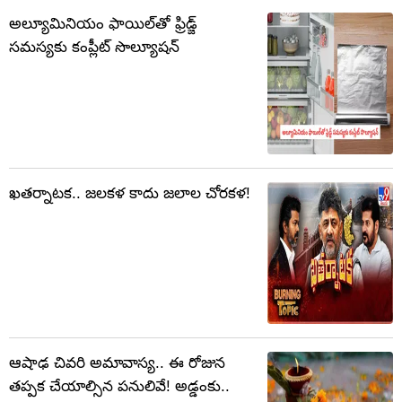
అల్యూమినియం ఫాయిల్‌తో ఫ్రిడ్జ్
సమస్యకు కంప్లీట్ సొల్యూషన్
ఖతర్నాటక.. జలకళ కాదు జలాల చోరకళ!
ఆషాఢ చివరి అమావాస్య.. ఈ రోజున
తప్పక చేయాల్సిన పనులివే! అడ్డంకు..