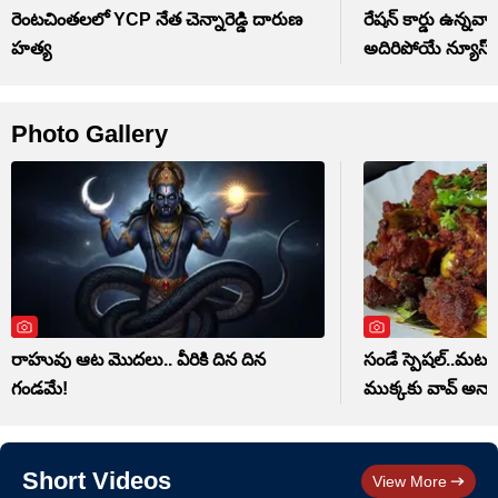
రెంటచింతలలో YCP నేత చెన్నారెడ్డి దారుణ
రేషన్ కార్డు ఉన్నవార
హత్య
అదిరిపోయే న్యూస్
Photo Gallery
రాహువు ఆట మొదలు.. వీరికి దిన దిన
సండే స్పెషల్..మటన్ 
గండమే!
ముక్కకు వావ్ అనాల
Short Videos
View More