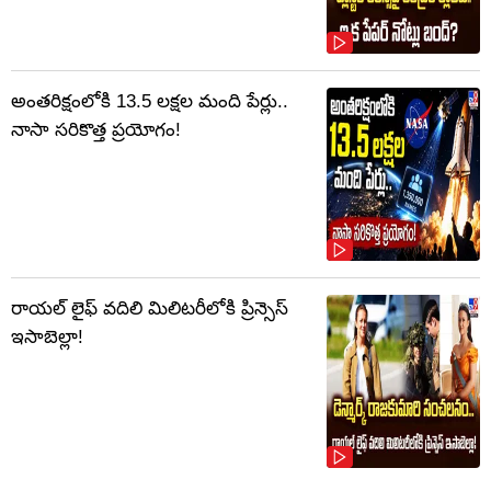
అంతరిక్షంలోకి 13.5 లక్షల మంది పేర్లు..
నాసా సరికొత్త ప్రయోగం!
రాయల్ లైఫ్ వదిలి మిలిటరీలోకి ప్రిన్సెస్
ఇసాబెల్లా!