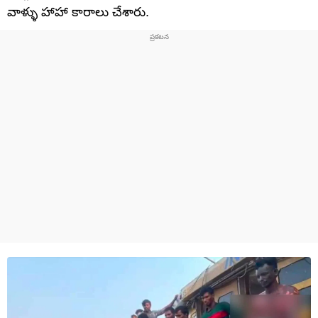
వాళ్ళు హాహా కారాలు చేశారు.