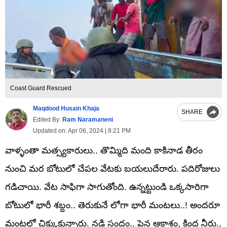
Coast Guard Rescued
Maqdood Husain Khaja
SHARE
Edited By:
Ram Naramaneni
Updated on:
Apr 06, 2024 | 8:21 PM
వాళ్ళంతా మత్స్యకారులు.. తొమ్మిది మంది కాకినాడ తీరం
నుంచి మర బోటులో చేపల వేటకు బయలుదేరారు. పదిరోజులు
గడిచాయి. వేట సాఫిగా సాగుతోంది. ఉన్నట్టుండి ఒక్కసారిగా
బోటులో భారీ శబ్దం.. తెరుకునే లోగా భారీ మంటలు..! అందరూ
మంటల్లో చిక్కుకున్నారు. నడి సంద్రం.. పైన ఆకాశం, కింద నీరు..