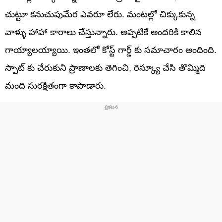
చుట్టూ కనుచుపుమేర ఎవరూ లేరు. మంటల్లో చిక్కుకున్న
వాళ్ళు హాహా కారాలు చేస్తున్నారు. అప్పటికే అందరికి కాలిన
గాయ్యాలయ్యాయి. ఇంతలో కోస్ట్ గార్డ్ కు సమాచారం అందింది.
స్పాట్ కు చేరుకుని ప్రాణాలకు తెగించి, రెస్క్యూ చేసి తొమ్మిది
మంది సురక్షితంగా కాపాడారు.