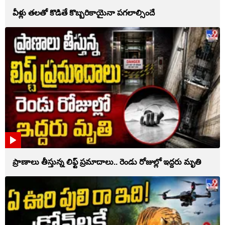
వీళ్లు తలతో కొడితే కొబ్బరికాయైనా పగలాల్సిందే
ప్రాణాలు తీస్తున్న లిఫ్ట్‌ ప్రమాదాలు.. రెండు రోజుల్లో ఇద్దరు మృతి