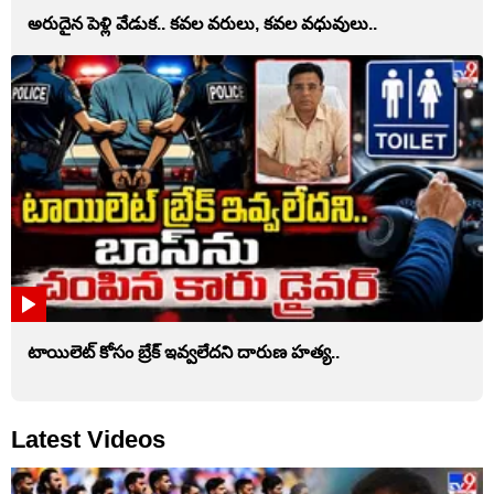
అరుదైన పెళ్లి వేడుక.. కవల వరులు, కవల వధువులు..
టాయిలెట్‌ కోసం బ్రేక్‌ ఇవ్వలేదని దారుణ హత్య..
Latest Videos