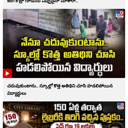
కింగ్ కోబ్రా గూడును ఎప్పుడైనా చూశారా..
చదువుకుంటాను.. స్కూల్లో కొత్త అతిథిని చూసి హడలిపోయిన
విద్యార్ధులు