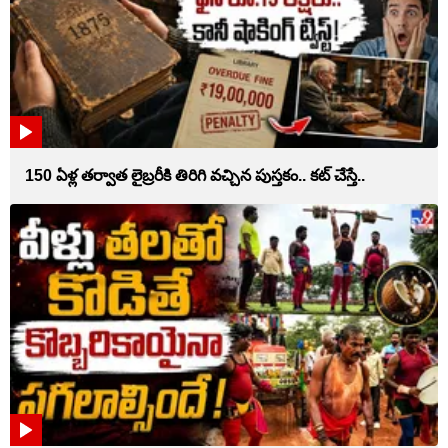
150 ఏళ్ల తర్వాత లైబ్రరీకి తిరిగి వచ్చిన పుస్తకం.. కట్ చేస్తే..