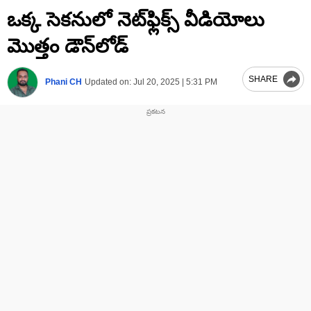
0
ఒక్క సెక‌నులో నెట్‌ఫ్లిక్స్ వీడియోలు
seconds
of
1
మొత్తం డౌన్‌లోడ్
minute,
51
seconds
SHARE
Phani CH
Updated on:
Jul 20, 2025 | 5:31 PM