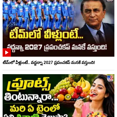
టీమ్‌లో వీళ్లుంటే.. వద్దన్నా 2027 ప్రపంచకప్‌ మనకే వస్తుంది!