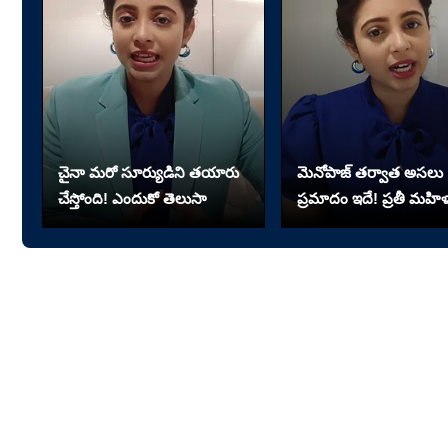
చైనా మరో సూర్యుడిని తయారు
మెనోపాజ్ తర్వాత అసలు
చేస్తోంది! ఎందుకో తెలుసా
ప్రమాదం ఇదే! ప్రతీ మహి
తెలుసుకోవాలి!