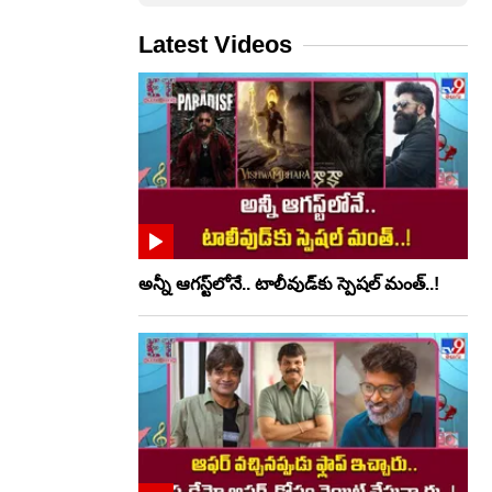
Latest Videos
అన్నీ ఆగస్ట్‌లోనే.. టాలీవుడ్‌కు స్పెషల్ మంత్..!