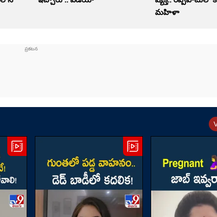
మహిళా