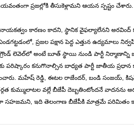
ంతంగా ప్రజల్లోకి తీసుకెళ్లామని ఆయన స్పష్టం చేశారు.
య నాయకత్వం కారణం కాదని, స్థానిక వైఫల్యాలేనని అరవింద్
గా ఎండగట్టడంలో, ప్రజల పక్షాన పెద్ద ఎత్తున ఉద్యమాలు నిర
ండ్ లెవెల్‌లో అంటే బూత్ స్థాయి నుండి పార్టీ నిర్మాణాన్న
రిష్కారం కనుగొనాల్సిన బాధ్యత పార్టీ జాతీయ ప్రధాన క
చించారు. మహేష్ రెడ్డి, ఈటల రాజేందర్, బండి సంజయ్, కిషన్ 
గత కుమ్ములాటల వల్లే బీజేపీ దెబ్బతింటోందనే వాదనను అరవ
 చాలా సహజమని, ఇది తెలంగాణ బీజేపీకి మాత్రమే పరిమితం 