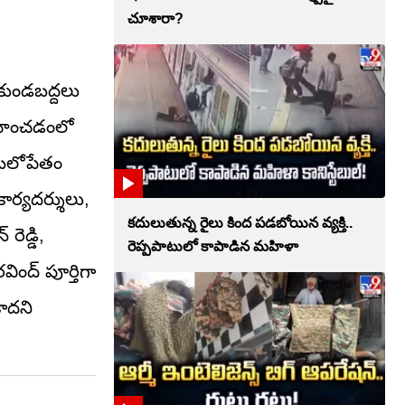
చూశారా?
 కుండబద్దలు
్వహించడంలో
ి బలోపేతం
ార్యదర్శులు,
కదులుతున్న రైలు కింద పడబోయిన వ్యక్తి..
రెడ్డి,
రెప్పపాటులో కాపాడిన మహిళా
ింద్ పూర్తిగా
కాదని