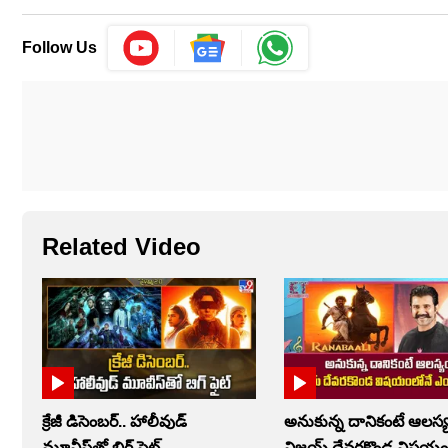
Follow Us
Related Video
క్రేజీ డిసెంబర్‌.. హాలీవుడ్
అనుకున్న దానికంటే ఆలస్య
మూవీస్‌తో బిగ్ ఫైట్‌
విజయ్ దేవరకొండ విషయం