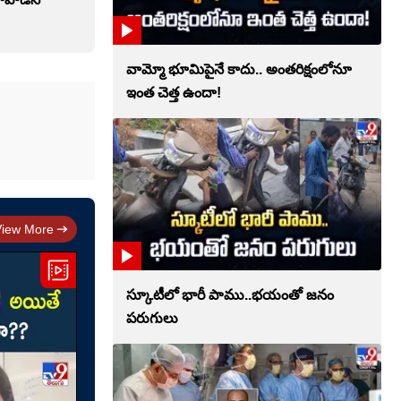
వామ్మో భూమిపైనే కాదు.. అంతరిక్షంలోనూ
ఇంత చెత్త ఉందా!
View More
స్కూటీలో భారీ పాము..భయంతో జనం
పరుగులు