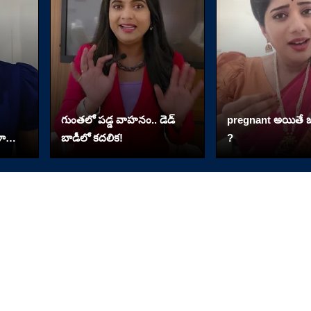
గుంతలో పడ్డ వాహనం.. డెడ్
pregnant అయితే జ
ళా
బాడీలో కదలిక!
?