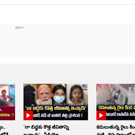
ం..
‘నా బిడ్డకు కొత్త జీవితాన్ని
కదులుతున్న రైలు 
లోనే
ఇచ్చారు’.. వీడియో
వ్యక్తి.. రెప్పపాటులో