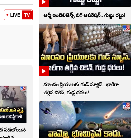
LIVE
TV
ఆర్మీ ఇంటెలిజెన్స్ బిగ్ ఆపరేషన్.. గుట్టు రట్టు!
మాంసం ప్రియులకు గుడ్ న్యూస్.. భారీగా
తగ్గిన చికెన్, గుడ్ల ధరలు!
కింద పడబోయిన
 కాపాడిన