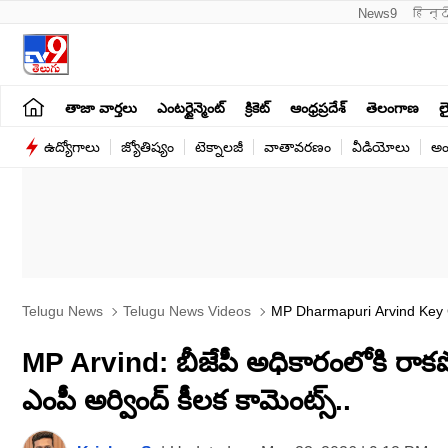
News9
हिन्द
తాజా వార్తలు
ఎంటర్టైన్మెంట్
క్రికెట్
ఆంధ్రప్రదేశ్
తెలంగాణ
లై
ఉద్యోగాలు
జ్యోతిష్యం
టెక్నాలజీ
వాతావరణం
వీడియోలు
అం
Telugu News
Telugu News Videos
MP Dharmapuri Arvind Key C
MP Arvind: బీజేపీ అధికారంలోకి రాకపో
ఎంపీ అర్వింద్ కీలక కామెంట్స్..