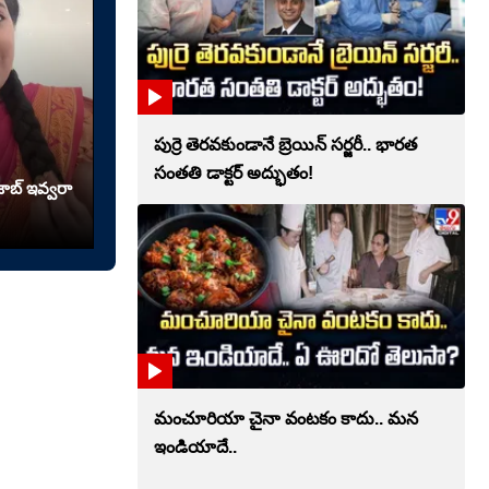
పుర్రె తెరవకుండానే బ్రెయిన్ సర్జరీ.. భారత
సంతతి డాక్టర్ అద్భుతం!
ాబ్ ఇవ్వరా
మంచూరియా చైనా వంటకం కాదు.. మన
ఇండియాదే..