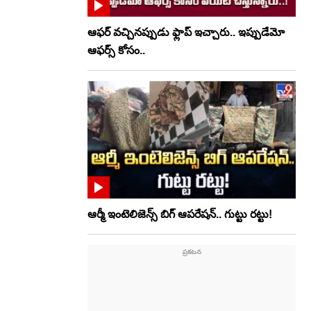
ఆఫర్ వచ్చినప్పుడు ఫ్లాప్ ఇచ్చారు.. ఇప్పుడేమో
ఆఫర్స్ కోసం..
ఆర్మీ ఇంటెలిజెన్స్ బిగ్ ఆపరేషన్.. గుట్టు రట్టు!