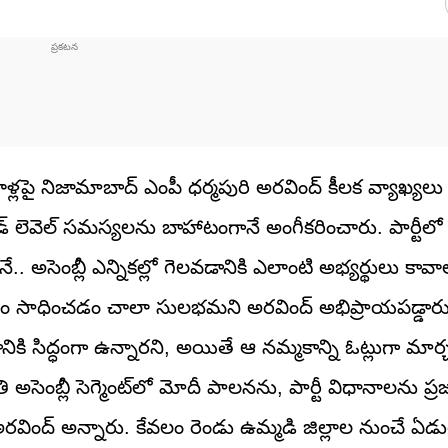
లపై నిజామాబాద్ ఎంపీ ధర్మపురి అరవింద్ కీలక వ్యాఖ్యలు 
న గ్రౌండ్ లెవెల్ సమస్యలను బాహాటంగానే అంగీకరించారు. పార్ట
అసెంబ్లీ ఎన్నికల్లో గెలవడానికి ఎలాంటి అభ్యర్థులు కావ
జయం సాధించడం చాలా సులభమని అరవింద్ అభిప్రాయపడ్డారు
ానికి సిద్ధంగా ఉన్నారని, అయితే ఆ నమ్మకాన్ని ఓట్లుగా మ
తి అసెంబ్లీ సెగ్మెంట్‌లో మోదీ పాలనను, పార్టీ విధానాలను ప్రజల
వింద్ అన్నారు. కేవలం రెండు ఉమ్మడి జిల్లాల నుంచే ఏడ