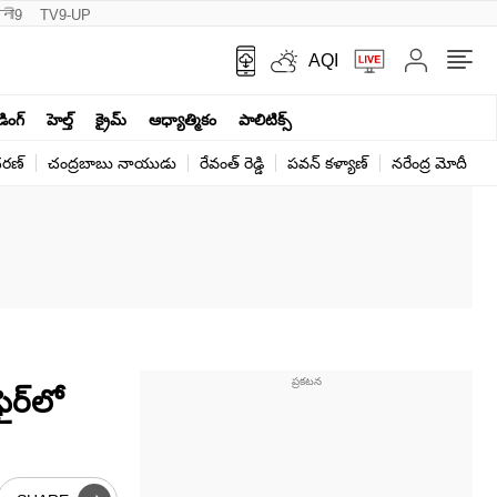
नी9
TV9-UP
AQI
ండింగ్
హెల్త్‌
క్రైమ్
ఆధ్యాత్మికం
పాలిటిక్స్‌
ర‌ణ్‌
చంద్రబాబు నాయుడు
రేవంత్ రెడ్డి
పవన్ కళ్యాణ్
నరేంద్ర మోదీ
క
ర్‌లో