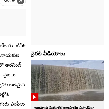
SHARE
చేశారు. టీవీ9
వైరల్ వీడియోలు
ీలో నాయకుల
ాలో అరవింద్
. ప్రజలు
ార్చగల బలమైన
్లోకి
ుగురు ఎంపీలు
ఇందూరు నయాగర జలపాతం ఎప్పుడైనా