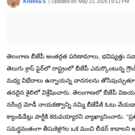
Krishna S
|
Updated on:
May 23, 2026 | 9:12 PM
తెలంగాణ బీజేపీ అంతర్గత పరిణామాలు, భవిష్యత్తు సవాళ్
తెలుగు క్రాస్ ఫైర్‌లో రాష్ట్రంలో బీజేపీ ఎదుర్కొంటున్
మధ్య విభేదాలు ఉన్నాయన్న వాదనలను తోసిపుచ్చుతూనే.. 
తనదైన శైలిలో విశ్లేషించారు. తెలంగాణలో బీజేపీ వి
నరేంద్ర మోడీ నాయకత్వాన్ని నమ్మి బీజేపీకి ఓటు వేయడ
క్యాండిడేట్లు పార్టీకి కరువయ్యారని వ్యాఖ్యానించారు. ‘‘ప్ర
సమర్థవంతంగా తీసుకెళ్లగల ఒక మంచి లీడర్ కావాలని అర