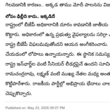
గెలవడానికి కారణం.. అక్కడ తాము మోదీ పాలనను విజయవ
లోపం ఢిల్లీది కాదు.. ఇక్కడిదే
రాష్ట్రంలో బీజేపీ అధికారానికి దూరం కావడానికి జాతీ
కొట్టారు. అధికారంలో ఉన్న ప్రభుత్వ వైఫల్యాలను సరిగ్
రాష్ట్ర బీజేపీ విఫలమవుతోందని ఆయన అంగీకరించారు. గ్రౌ
చేయడంలో లోపాలు ఉన్నాయన్నారు. ఈ స్థానిక సమస్యకు ప
రాష్ట్ర ఇన్‌ఛార్జ్‌ల వంటి సీనియర్ లీడర్లపైనే ఉందని సూ
రామచంద్రరావు, లక్ష్మణ్ వంటి ముఖ్య నేతల మధ్య అంతర్
కొట్టిపారేశారు. రాజకీయ పార్టీల్లో అభిప్రాయ భేదాలు
చెప్పుకొచ్చారు.
Published on: May 23, 2026 09:07 PM