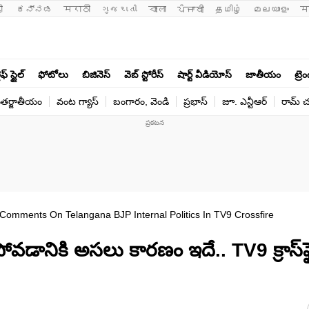
ी 
ಕನ್ನಡ
मराठी
ગુજરાતી
বাংলা
ਪੰਜਾਬੀ
தமிழ்
മലയാളം
म
ఫ్ స్టైల్
ఫోటోలు
బిజినెస్
వెబ్ స్టోరీస్
షార్ట్ వీడియోస్
జాతీయం
ట్రె
తర్జాతీయం
వంట గ్యాస్
బంగారం, వెండి
ప్రభాస్
జూ. ఎన్టీఆర్
రామ్ చ‌
omments On Telangana BJP Internal Politics In TV9 Crossfire
వడానికి అసలు కారణం ఇదే.. TV9 క్రాస్‌ఫై