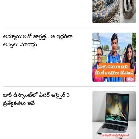
అమ్మాయిలతో జాగ్రత్త.. ఆ ఇద్దరిలా
అస్సలు మారొద్దు
భారీ డిస్కౌంట్‌లో ఏసర్ ఆస్పైర్ 3
ప్రత్యేకతలు ఇవే