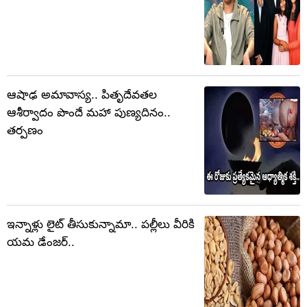
ఆషాఢ అమావాస్య.. పితృదేవతల
ఆశీర్వాదం పొందే మహా పుణ్యదినం..
తర్పణం
ఇన్నాళ్లు లైట్ తీసుకున్నామా.. పల్లీలు వీరికి
యమ డేంజర్..