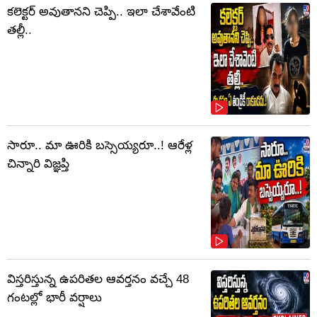
కలెక్టర్‌ అవుతానని చెప్పి.. ఇలా చేశావేంటి
తల్లీ..
సారూ.. మా ఊరికి బస్సెయ్యరూ..! ఆరేళ్ల
చిన్నారి విజ్ఞప్తి
విస్తరిస్తున్న ఉపరితల ఆవర్తనం వచ్చే 48
గంటల్లో భారీ వర్షాలు