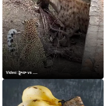
Video: హైనా vs .....