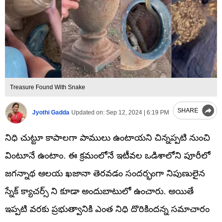
Treasure Found With Snake
SHARE
Jyothi Gadda
Updated on:
Sep 12, 2024 | 6:19 PM
నిధి చుట్టూ కాపాలగా పాములు ఉంటాయని చిన్నప్పటి నుంచి
వింటూనే ఉంటాం. ఈ క్రమంలోనే ఇటీవల ఒడిశాలోని పూరీలో
జగన్నాథ ఆలయ ఖజానా తెరవడం సందర్భంగా నిపుణులైన
స్నేక్‌ క్యాచర్స్ ని కూడా అందుబాటులో ఉంచారు. అయితే
ఇప్పటి వరకు ప్రభుత్వానికి ఎంత నిధి దొరికిందన్న సమాచారం