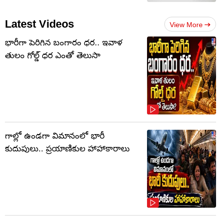
Latest Videos
View More
భారీగా పెరిగిన బంగారం ధర.. ఇవాళ
తులం గోల్డ్‌ ధర ఎంతో తెలుసా
గాల్లో ఉండగా విమానంలో భారీ
కుదుపులు.. ప్రయాణికుల హాహాకారాలు