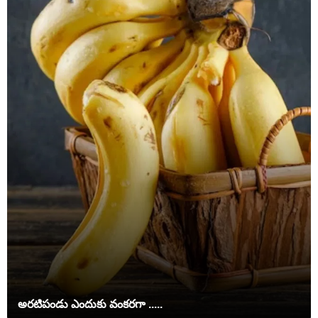
అరటిపండు ఎందుకు వంకరగా .....