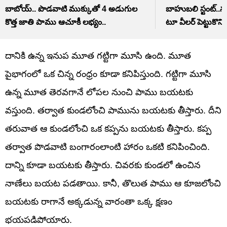
బాబోయ్‌.. పొడవాటి ముక్కుతో 4 అడుగుల
బాహుబలి స్టంట్‌.
కొత్త జాతి పాము ఆచూకీ లభ్యం..
టూ వీలర్ పెట్టుకొని.
దానికి ఉన్న ఇనుప మూత గట్టిగా మూసి ఉంది. మూత
పైభాగంలో ఒక చిన్న రంధ్రం కూడా కనిపిస్తుంది. గట్టిగా మూసి
ఉన్న మూత తెరవగానే లోపల నుంచి పాము బయటకు
వస్తుంది. తర్వాత కుండలోంచి పామును బయటకు తీస్తారు. దీని
తరువాత ఆ కుండలోంచి ఒక కప్పను బయటకు తీస్తారు. కప్ప
తర్వాత పొడవాటి బంగారంలాంటి హారం ఒకటి కనిపించింది.
దాన్ని కూడా బయటకు తీస్తారు. చివరకు కుండలో ఉంచిన
నాణేలు బయట పడతాయి. కానీ, తొలుత పాము ఆ కూజలోంచి
బయటకు రాగానే అక్కడున్న వారంతా ఒక్క క్షణం
భయపడిపోయారు.