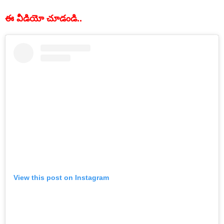
ఈ వీడియో చూడండి..
View this post on Instagram