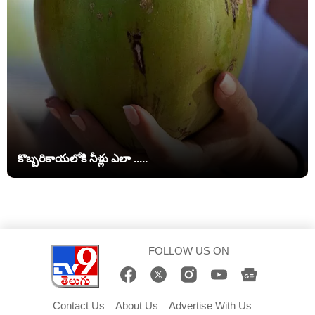
కొబ్బరికాయలోకి నీళ్లు ఎలా .....
FOLLOW US ON
Contact Us
About Us
Advertise With Us