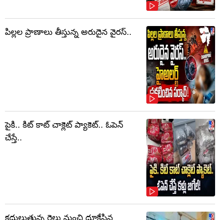
పిల్లల ప్రాణాలు తీస్తున్న అరుదైన వైరస్..
పైకి.. కిట్‌ కాట్‌ చాక్లెట్ ప్యాకెట్‌.. ఓపెన్‌
చేస్తే..
కదులుతున్న రైలు నుంచి దూకేసిన