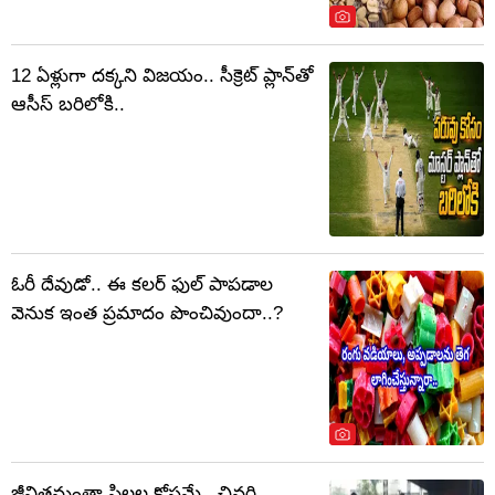
12 ఏళ్లుగా దక్కని విజయం.. సీక్రెట్ ప్లాన్‌తో
ఆసీస్ బరిలోకి..
ఓరీ దేవుడో.. ఈ కలర్‌ ఫుల్‌ పాపడాల
వెనుక ఇంత ప్రమాదం పొంచివుందా..?
జీవితమంతా పిల్లల కోసమే.. చివరి