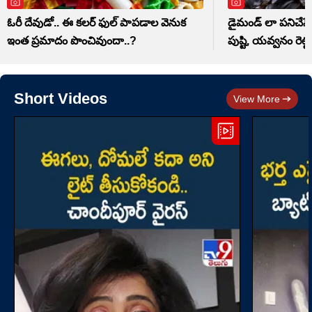
ఓరీ దేవుడో.. ఈ కలర్‌ ఫుల్‌ పాపడాల వెనుక
డైమండ్ లా పనిచేసే
ఇంత ప్రమాదం పొంచివుందా..?
పుష్టి, యవ్వనం రెట్ట
Short Videos
View More