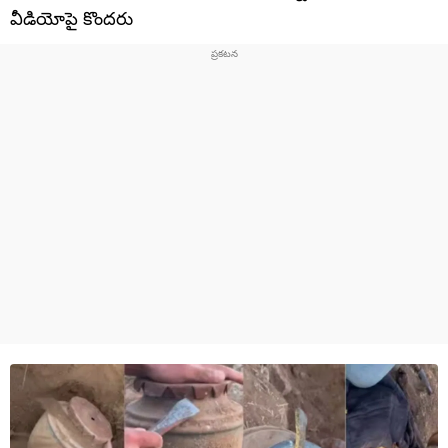
వీడియోపై కొందరు