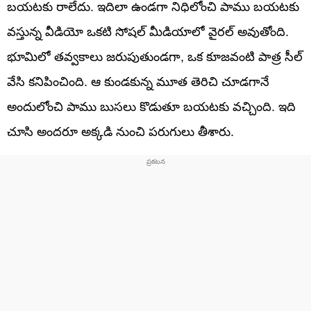
బయటకు రాలేదు. ఇదిలా ఉండగా నిధిలోంచి పాము బయటకు
వస్తున్న వీడియో ఒకటి సోషల్ మీడియాలో వైరల్ అవుతోంది.
భూమిలో తవ్వకాలు జరుపుతుండగా, ఒక కూజవంటి పాత్ర సీల్‌
వేసి కనిపించింది. ఆ కుండకున్న మూత తెరిచి చూడగానే
అందులోంచి పాము బుసలు కొడుతూ బయటకు వచ్చింది. ఇది
చూసి అందరూ అక్కడి నుంచి పరుగులు తీశారు.