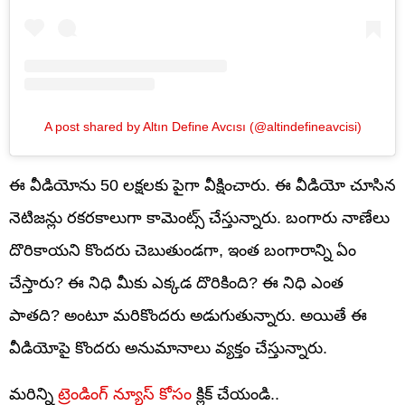
A post shared by Altın Define Avcısı (@altindefineavcisi)
ఈ వీడియోను 50 లక్షలకు పైగా వీక్షించారు. ఈ వీడియో చూసిన
నెటిజన్లు రకరకాలుగా కామెంట్స్ చేస్తున్నారు. బంగారు నాణేలు
దొరికాయని కొందరు చెబుతుండగా, ఇంత బంగారాన్ని ఏం
చేస్తారు? ఈ నిధి మీకు ఎక్కడ దొరికింది? ఈ నిధి ఎంత
పాతది? అంటూ మరికొందరు అడుగుతున్నారు. అయితే ఈ
వీడియోపై కొందరు అనుమానాలు వ్యక్తం చేస్తున్నారు.
మరిన్ని
ట్రెండింగ్ న్యూస్ కోసం
క్లిక్ చేయండి..