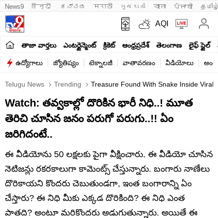
News9
हिन्दी 
ಕನ್ನಡ
मराठी
ગુજરાતી
বাংলা
ਪੰਜਾਬੀ
தமிழ
AQI
తాజా వార్తలు
ఎంటర్టైన్మెంట్
క్రికెట్
ఆంధ్రప్రదేశ్
తెలంగాణ
లైఫ్ స్టైల్
ఉద్యోగాలు
జ్యోతిష్యం
టెక్నాలజీ
వాతావరణం
వీడియోలు
అంతర
Telugu News
Trending
Treasure Found With Snake Inside Viral 
Watch: తవ్వకాల్లో దొరికిన భారీ నిధి..! మూత
తెరిచి చూసిన జనం పరుగో పరుగు..!! ఏం
జరిగిదంటే..
ఈ వీడియోను 50 లక్షలకు పైగా వీక్షించారు. ఈ వీడియో చూసిన
నెటిజన్లు రకరకాలుగా కామెంట్స్ చేస్తున్నారు. బంగారు నాణేలు
దొరికాయని కొందరు చెబుతుండగా, ఇంత బంగారాన్ని ఏం
చేస్తారు? ఈ నిధి మీకు ఎక్కడ దొరికింది? ఈ నిధి ఎంత
పాతది? అంటూ మరికొందరు అడుగుతున్నారు. అయితే ఈ