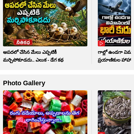
ఆపదలో చేసిన మేలు ఎప్పటికీ
గాల్లో ఉండగా విమా
మర్చిపోకూడదు.. ఎలుక - డేగ కథ
ప్రయాణికుల హాహాక
Photo Gallery