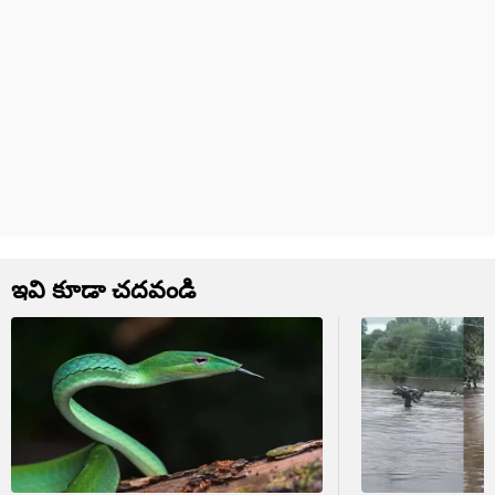
ఇవి కూడా చదవండి