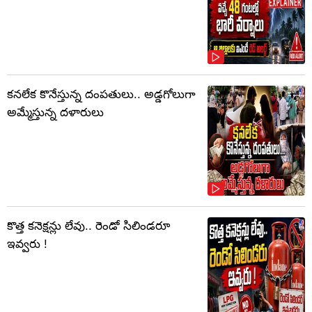
కనలేక కొనేస్తున్న దంపతులు.. అడ్డగోలుగా
అమ్మేస్తున్న దళారులు
కొత్త కనెక్షన్లు లేవు.. రెండో సిలిండరూ
ఇవ్వరు !