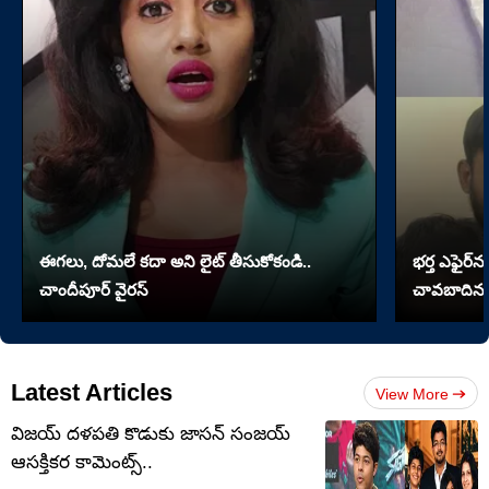
ఈగలు, దోమలే కదా అని లైట్ తీసుకోకండి..
భర్త ఎఫైర్‌న
చాందీపూర్ వైరస్
చావబాదిన భ
Latest Articles
View More
విజయ్ దళపతి కొడుకు జాసన్ సంజయ్
ఆసక్తికర కామెంట్స్..