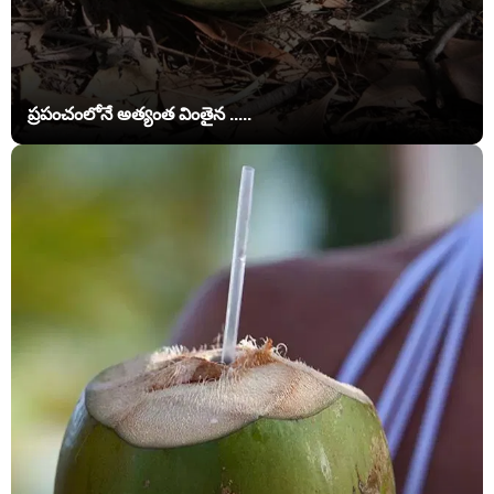
ప్రపంచంలోనే అత్యంత వింతైన .....