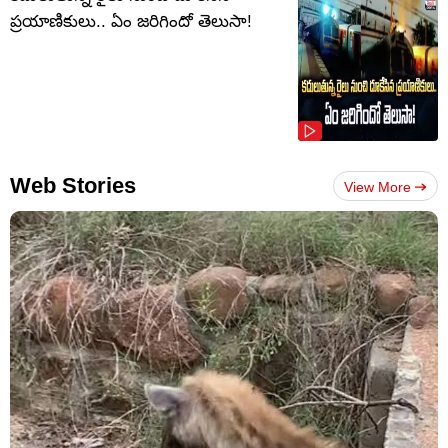
ప్రయాణికులు.. ఏం జరిగిందో తెలుసా!
Web Stories
View More