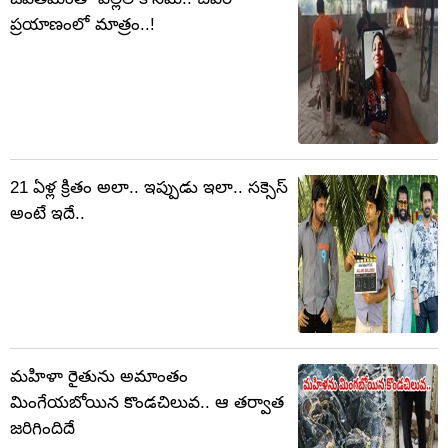
ప్రయాణంలో మాత్రం..!
21 ఏళ్ల క్రితం అలా.. ఇప్పుడు ఇలా.. సక్సెస్
అంటే ఇదే..
మహిళా రైతును అమాంతం
మింగేయబోయిన కొండచిలువ.. ఆ తర్వాత
జరిగిందిదే