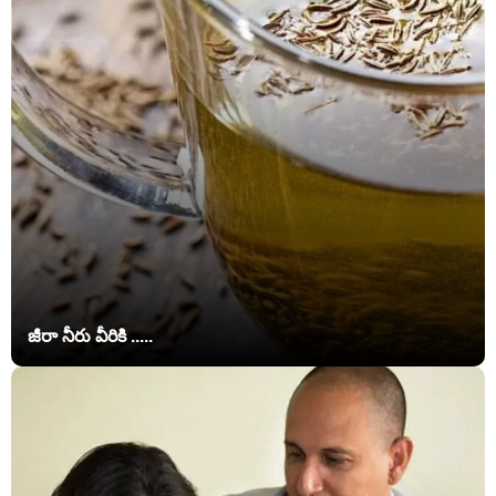
జీరా నీరు వీరికి .....