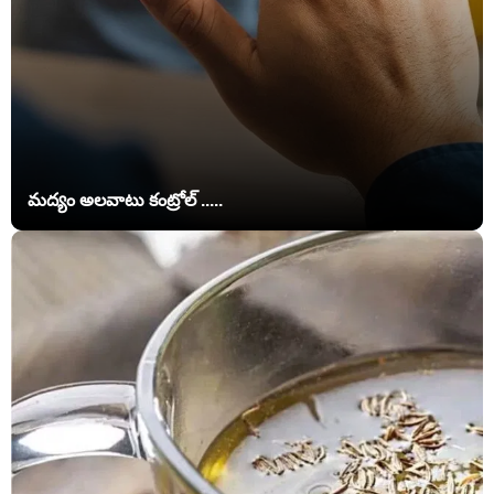
మద్యం అలవాటు కంట్రోల్ .....