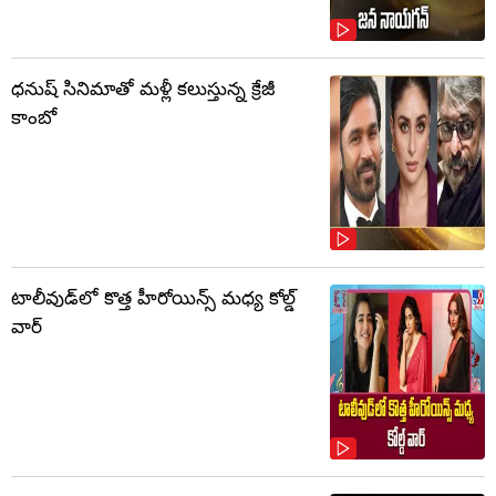
ధనుష్ సినిమాతో మళ్లీ కలుస్తున్న క్రేజీ
కాంబో
టాలీవుడ్‌లో కొత్త హీరోయిన్స్ మధ్య కోల్డ్
వార్