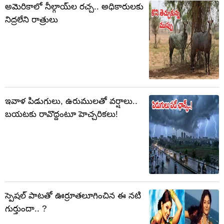
అమెరికాలో నీల్గాయ్‌ల రచ్చ.. అధికారులకు
నిద్రలేని రాత్రులు
ఇవాళ పిడుగులు, ఉరుములతో వర్షాలు..
బయటకు రావొద్దంటూ హెచ్చరికలు!
స్పెషల్ పాటతో ఊర్రూతలూగించిన ఈ నటి
గుర్తుందా.. ?