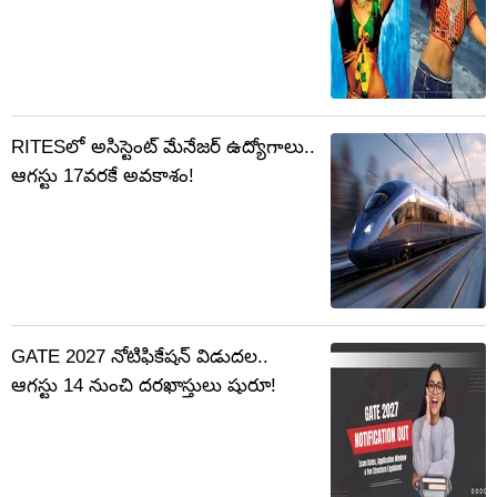
RITESలో అసిస్టెంట్ మేనేజర్‌ ఉద్యోగాలు..
ఆగస్టు 17వరకే అవకాశం!
GATE 2027 నోటిఫికేషన్‌ విడుదల..
ఆగస్టు 14 నుంచి దరఖాస్తులు షురూ!