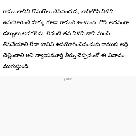
రాము బావిని కొనుగోలు చేసినందున, బావిలోని నీటిని
ఉపయోగించే హక్కు కూడా రాముకే ఉంటుంది. గోపి అదనంగా
డబ్బులు అడగలేడు. లేదంటే తన నీటిని బావి నుంచి
తీసివేయాలి లేదా బావిని ఉపయోగించినందుకు రాముకు అద్దె
చెల్లించాలి అని న్యాయమూర్తి తీర్పు చెప్పడంతో ఈ వివాదం
ముగుస్తుంది.