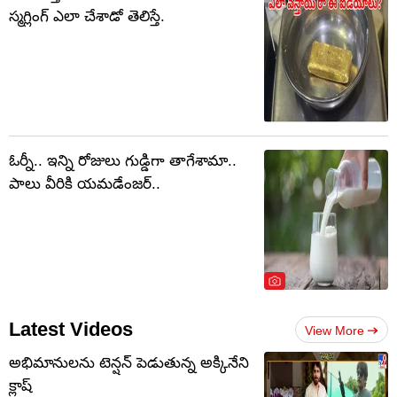
స్మగ్లింగ్ ఎలా చేశాడో తెలిస్తే.
ఓర్నీ.. ఇన్ని రోజులు గుడ్డిగా తాగేశామా..
పాలు వీరికి యమడేంజర్..
Latest Videos
View More
అభిమానులను టెన్షన్‌ పెడుతున్న అక్కినేని
క్లాష్‌