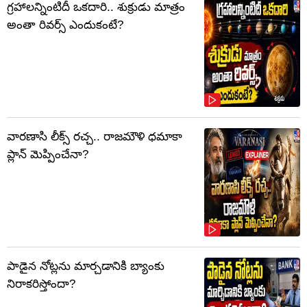
గ్రహాలన్నింటిదీ ఒకదారి.. శుక్రుడు మాత్రం
అంతా రివర్స్ ఎందుకంటే?
వారణాసి లీక్స్ రచ్చ.. రాజమౌళి ధమాకా
ప్లాన్ మెప్పించేనా?
పాడైన నోట్లను మార్చడానికి బ్యాంకు
నిరాకరిస్తోందా?