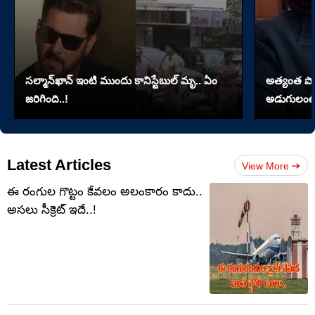
సల్మాన్‌ఖాన్‌ ఇంటి ముందు కానిస్టేబుల్‌ మృ.. ఏం
అత్యంత పొడవై
జరిగింది..!
అడుగులంటే
Latest Articles
View More
ఈ రంగుల గొట్టం కేవలం అలంకారం కాదు..
అసలు సీక్రెట్ ఇదే..!