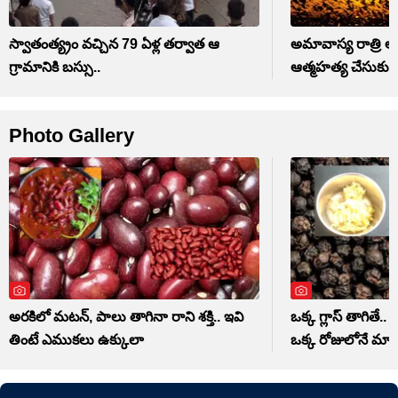
స్వాతంత్య్రం వచ్చిన 79 ఏళ్ల తర్వాత ఆ
అమావాస్య రాత్రి ఆ
గ్రామానికి బస్సు..
ఆత్మహత్య చేసుకు
Photo Gallery
అరకిలో మటన్, పాలు తాగినా రాని శక్తి.. ఇవి
ఒక్క గ్లాస్ తాగితే.. 
తింటే ఎముకలు ఉక్కులా
ఒక్క రోజులోనే మ