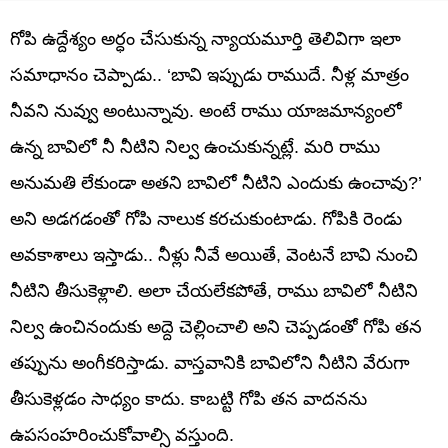
గోపి ఉద్దేశ్యం అర్ధం చేసుకున్న న్యాయమూర్తి తెలివిగా ఇలా
సమాధానం చెప్పాడు.. ‘బావి ఇప్పుడు రాముదే. నీళ్ల మాత్రం
నీవని నువ్వు అంటున్నావు. అంటే రాము యాజమాన్యంలో
ఉన్న బావిలో నీ నీటిని నిల్వ ఉంచుకున్నట్లే. మరి రాము
అనుమతి లేకుండా అతని బావిలో నీటిని ఎందుకు ఉంచావు?’
అని అడగడంతో గోపి నాలుక కరచుకుంటాడు. గోపికి రెండు
అవకాశాలు ఇస్తాడు.. నీళ్లు నీవే అయితే, వెంటనే బావి నుంచి
నీటిని తీసుకెళ్లాలి. అలా చేయలేకపోతే, రాము బావిలో నీటిని
నిల్వ ఉంచినందుకు అద్దె చెల్లించాలి అని చెప్పడంతో గోపి తన
తప్పును అంగీకరిస్తాడు. వాస్తవానికి బావిలోని నీటిని వేరుగా
తీసుకెళ్లడం సాధ్యం కాదు. కాబట్టి గోపి తన వాదనను
ఉపసంహరించుకోవాల్సి వస్తుంది.