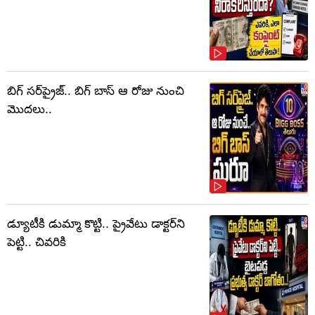
బిగ్ సర్‌ప్రైజ్‌.. బిగ్ బాస్‌ ఆ రోజు నుంచి
మొదలు..
డ్యూటీకి డుమ్మా కొట్టి.. ప్రైవేటు డాక్టర్‌ని
పెట్టి.. చివరికి