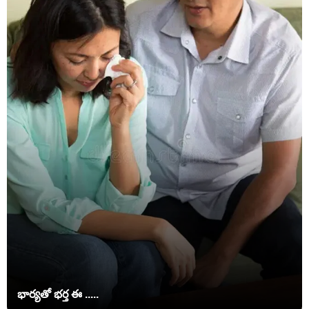
భార్యతో భర్త ఈ .....