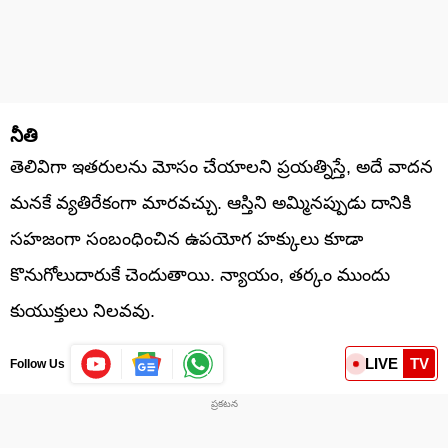
నీతి
తెలివిగా ఇతరులను మోసం చేయాలని ప్రయత్నిస్తే, అదే వాదన
మనకే వ్యతిరేకంగా మారవచ్చు. ఆస్తిని అమ్మినప్పుడు దానికి
సహజంగా సంబంధించిన ఉపయోగ హక్కులు కూడా
కొనుగోలుదారుకే చెందుతాయి. న్యాయం, తర్కం ముందు
కుయుక్తులు నిలవవు.
LIVE
TV
Follow Us