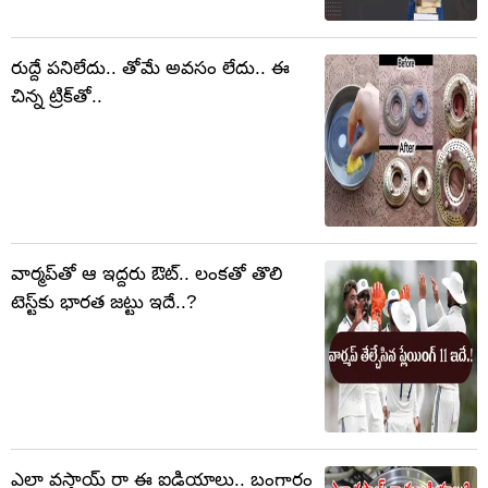
రుద్దే పనిలేదు.. తోమే అవసం లేదు.. ఈ
చిన్న ట్రిక్‌తో..
వార్మప్‌తో ఆ ఇద్దరు ఔట్.. లంకతో తొలి
టెస్ట్‌కు భారత జట్టు ఇదే..?
ఎలా వస్తాయ్ రా ఈ ఐడియాలు.. బంగారం