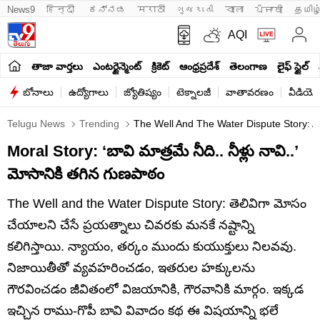
News9
हिन्दी 
ಕನ್ನಡ
मराठी
ગુજરાતી
বাংলা
ਪੰਜਾਬੀ
தமிழ
AQI
తాజా వార్తలు
ఎంటర్టైన్మెంట్
క్రికెట్
ఆంధ్రప్రదేశ్
తెలంగాణ
లైఫ్ స్టైల్
బోనాలు
ఉద్యోగాలు
జ్యోతిష్యం
టెక్నాలజీ
వాతావరణం
వీడియో
Telugu News
Trending
The Well And The Water Dispute Story: A W
Moral Story: ‘బావి మాత్రమే నీది.. నీళ్లు నావి..’
మోసానికి తగిన గుణపాఠం
The Well and the Water Dispute Story: తెలివిగా మోసం
చేయాలని చేసే ప్రయత్నాలు చివరకు మనకే నష్టాన్ని
కలిగిస్తాయి. న్యాయం, తర్కం ముందు కుయుక్తులు నిలవవు.
నిజాయితీతో వ్యవహరించడం, ఇతరుల హక్కులను
గౌరవించడం జీవితంలో విజయానికి, గౌరవానికి మార్గం. ఇక్కడ
ఇచ్చిన రాము-గొపీ బావి వివాదం కథ ఈ విషయాన్ని భలే