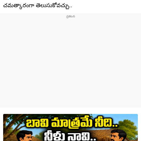
చమత్కారంగా తెలుసుకోవచ్చు..