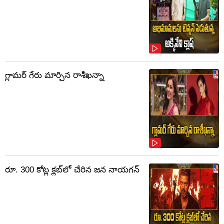
గ్లామర్ గేరు మార్చిన రాశీఖన్నా
రూ. 300 కోట్ల క్లబ్‌లో చేరిన జన నాయగన్