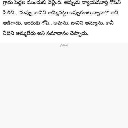
గ్రామ పెద్దల ముందుకు వెళ్లింది. అప్పుడు న్యాయమూర్తి గోపిని
పిలిచి.. ‘నువ్వు బావిని అమ్మినట్టు ఒప్పుకుంటున్నావా?’ అని
అడిగాడు. అందుకు గోపి.. అవును, బావిని అమ్మాను. కానీ
నీటిని అమ్మలేదు అని సమాధానం చెప్పాడు.