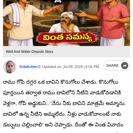
Well And Water Dispute Story
SHARE
Srilakshmi C
Updated on:
Jul 09, 2026 | 6:04 PM
రాము గోపి దగ్గర ఒక బావిని కొనుగోలు చేశాడు. కొనుగోలు
పూర్తయిన తర్వాత రాము బావిలోని నీటిని వాడుకోవడానికి
వెళ్లగా, గోపి అడ్డుకుని.. ‘నేను నీకు బావిని మాత్రమే అమ్మాను.
బావిలో ఉన్న నీటిని అమ్మలేదు. నీళ్లు వాడుకోవాలంటే నాకు
డబ్బులు చెల్లించాలి’ అని చెప్పాడు. దీంతో ఈ వింత వివాదం